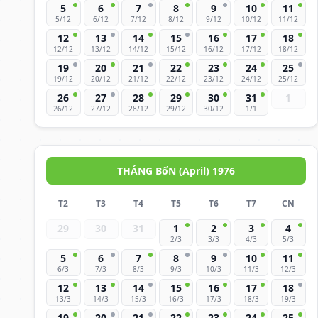
5
6
7
8
9
10
11
5/12
6/12
7/12
8/12
9/12
10/12
11/12
12
13
14
15
16
17
18
12/12
13/12
14/12
15/12
16/12
17/12
18/12
19
20
21
22
23
24
25
19/12
20/12
21/12
22/12
23/12
24/12
25/12
26
27
28
29
30
31
1
26/12
27/12
28/12
29/12
30/12
1/1
THÁNG BốN (April) 1976
T2
T3
T4
T5
T6
T7
CN
29
30
31
1
2
3
4
2/3
3/3
4/3
5/3
5
6
7
8
9
10
11
6/3
7/3
8/3
9/3
10/3
11/3
12/3
12
13
14
15
16
17
18
13/3
14/3
15/3
16/3
17/3
18/3
19/3
19
20
21
22
23
24
25