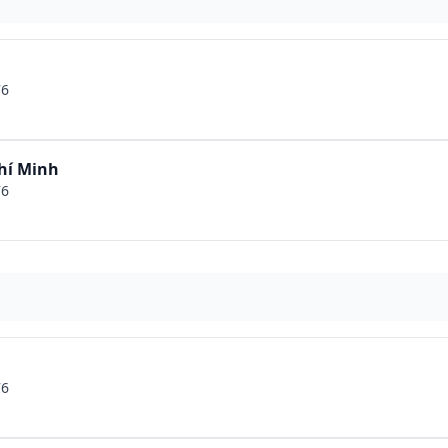
76
hí Minh
76
76