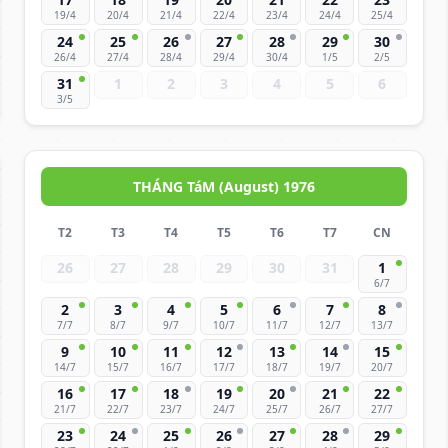
19/4
20/4
21/4
22/4
23/4
24/4
25/4
24
25
26
27
28
29
30
26/4
27/4
28/4
29/4
30/4
1/5
2/5
31
1
2
3
4
5
6
3/5
THÁNG TáM (August) 1976
T2
T3
T4
T5
T6
T7
CN
26
27
28
29
30
31
1
6/7
2
3
4
5
6
7
8
7/7
8/7
9/7
10/7
11/7
12/7
13/7
9
10
11
12
13
14
15
14/7
15/7
16/7
17/7
18/7
19/7
20/7
16
17
18
19
20
21
22
21/7
22/7
23/7
24/7
25/7
26/7
27/7
23
24
25
26
27
28
29