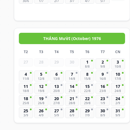
30/6
1/7
2/7
3/7
4/7
5/7
THÁNG MườI (October) 1976
T2
T3
T4
T5
T6
T7
CN
27
28
29
30
1
2
3
8/8
9/8
10/8
4
5
6
7
8
9
10
11/8
12/8
13/8
14/8
15/8
16/8
17/8
11
12
13
14
15
16
17
18/8
19/8
20/8
21/8
22/8
23/8
24/8
18
19
20
21
22
23
24
25/8
26/8
27/8
28/8
29/8
1/9
2/9
25
26
27
28
29
30
31
3/9
4/9
5/9
6/9
7/9
8/9
9/9