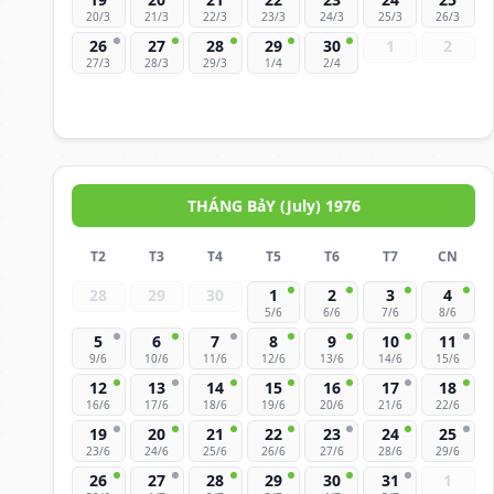
20/3
21/3
22/3
23/3
24/3
25/3
26/3
26
27
28
29
30
1
2
27/3
28/3
29/3
1/4
2/4
THÁNG BảY (July) 1976
T2
T3
T4
T5
T6
T7
CN
28
29
30
1
2
3
4
5/6
6/6
7/6
8/6
5
6
7
8
9
10
11
9/6
10/6
11/6
12/6
13/6
14/6
15/6
12
13
14
15
16
17
18
16/6
17/6
18/6
19/6
20/6
21/6
22/6
19
20
21
22
23
24
25
23/6
24/6
25/6
26/6
27/6
28/6
29/6
26
27
28
29
30
31
1