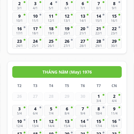
2
3
4
5
6
7
8
3/1
4/1
5/1
6/1
7/1
8/1
9/1
9
10
11
12
13
14
15
10/1
11/1
12/1
13/1
14/1
15/1
16/1
16
17
18
19
20
21
22
17/1
18/1
19/1
20/1
21/1
22/1
23/1
23
24
25
26
27
28
29
24/1
25/1
26/1
27/1
28/1
29/1
30/1
THÁNG NăM (May) 1976
T2
T3
T4
T5
T6
T7
CN
26
27
28
29
30
1
2
3/4
4/4
3
4
5
6
7
8
9
5/4
6/4
7/4
8/4
9/4
10/4
11/4
10
11
12
13
14
15
16
12/4
13/4
14/4
15/4
16/4
17/4
18/4
17
18
19
20
21
22
23