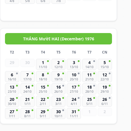
4/8
5/8
6/8
7/8
THÁNG MườI HAI (December) 1976
T2
T3
T4
T5
T6
T7
CN
29
30
1
2
3
4
5
11/10
12/10
13/10
14/10
15/10
6
7
8
9
10
11
12
16/10
17/10
18/10
19/10
20/10
21/10
22/10
13
14
15
16
17
18
19
23/10
24/10
25/10
26/10
27/10
28/10
29/10
20
21
22
23
24
25
26
30/10
1/11
2/11
3/11
4/11
5/11
6/11
27
28
29
30
31
1
2
7/11
8/11
9/11
10/11
11/11