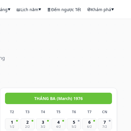
háng
📖
Lịch năm
🧧
Đếm ngược Tết
🧭
Khám phá
▼
▼
▼
áng
THÁNG BA (March) 1976
T2
T3
T4
T5
T6
T7
CN
1
2
3
4
5
6
7
1/2
2/2
3/2
4/2
5/2
6/2
7/2