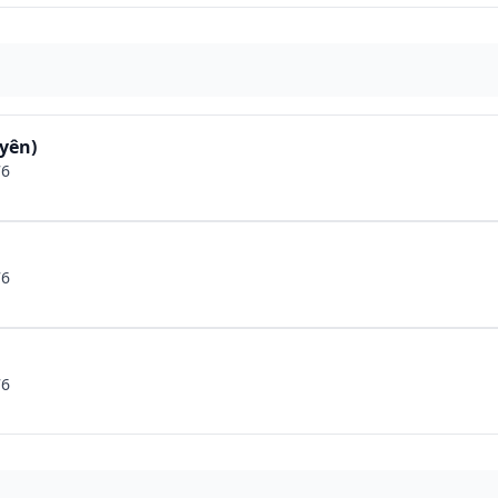
yên)
76
76
76