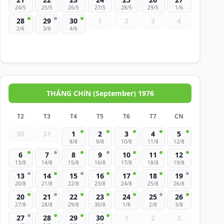
24/5
25/5
26/5
27/5
28/5
29/5
1/6
28
29
30
1
2
3
4
2/6
3/6
4/6
THÁNG CHíN (September) 1976
T2
T3
T4
T5
T6
T7
CN
30
31
1
2
3
4
5
8/8
9/8
10/8
11/8
12/8
6
7
8
9
10
11
12
13/8
14/8
15/8
16/8
17/8
18/8
19/8
13
14
15
16
17
18
19
20/8
21/8
22/8
23/8
24/8
25/8
26/8
20
21
22
23
24
25
26
27/8
28/8
29/8
30/8
1/8
2/8
3/8
27
28
29
30
1
2
3