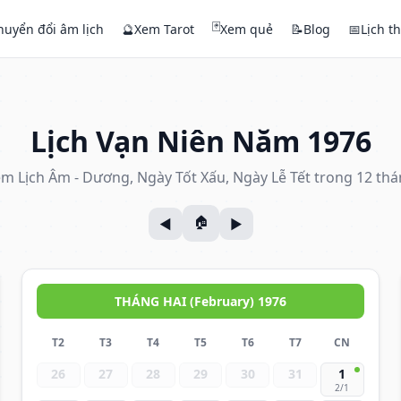
🃏
huyển đổi âm lịch
🔮
Xem Tarot
Xem quẻ
📝
Blog
📅
Lịch t
Lịch Vạn Niên Năm 1976
m Lịch Âm - Dương, Ngày Tốt Xấu, Ngày Lễ Tết trong 12 th
THÁNG HAI (February) 1976
T2
T3
T4
T5
T6
T7
CN
26
27
28
29
30
31
1
2/1