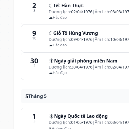
2
☾
Tết Hàn Thực
3
Dương lịch:
02/04/1976
|
Âm lịch:
03/03/19
☁
Hắc đạo
9
☾
Giỗ Tổ Hùng Vương
10
Dương lịch:
09/04/1976
|
Âm lịch:
10/03/19
☁
Hắc đạo
30
☀️
Ngày giải phóng miền Nam
2
Dương lịch:
30/04/1976
|
Âm lịch:
02/04/19
☁
Hắc đạo
5
Tháng 5
1
☀️
Ngày Quốc tế Lao động
3
Dương lịch:
01/05/1976
|
Âm lịch:
03/04/19
⭐
Hoàng đạo