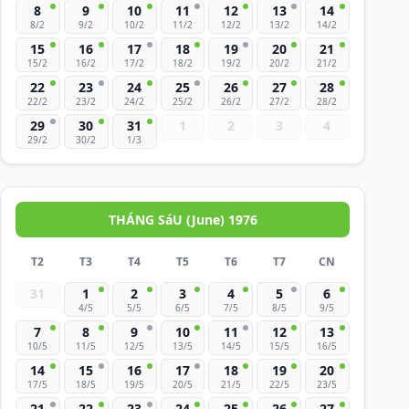
8
9
10
11
12
13
14
8/2
9/2
10/2
11/2
12/2
13/2
14/2
15
16
17
18
19
20
21
15/2
16/2
17/2
18/2
19/2
20/2
21/2
22
23
24
25
26
27
28
22/2
23/2
24/2
25/2
26/2
27/2
28/2
29
30
31
1
2
3
4
29/2
30/2
1/3
THÁNG SáU (June) 1976
T2
T3
T4
T5
T6
T7
CN
31
1
2
3
4
5
6
4/5
5/5
6/5
7/5
8/5
9/5
7
8
9
10
11
12
13
10/5
11/5
12/5
13/5
14/5
15/5
16/5
14
15
16
17
18
19
20
17/5
18/5
19/5
20/5
21/5
22/5
23/5
21
22
23
24
25
26
27