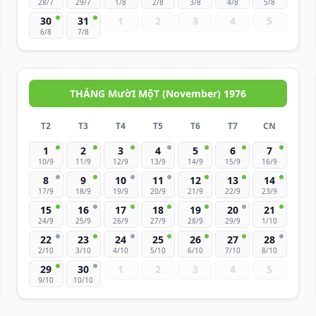
28/7
29/7
1/8
2/8
3/8
4/8
5/8
30
31
1
2
3
4
5
6/8
7/8
THÁNG MườI MộT (November) 1976
T2
T3
T4
T5
T6
T7
CN
1
2
3
4
5
6
7
10/9
11/9
12/9
13/9
14/9
15/9
16/9
8
9
10
11
12
13
14
17/9
18/9
19/9
20/9
21/9
22/9
23/9
15
16
17
18
19
20
21
24/9
25/9
26/9
27/9
28/9
29/9
1/10
22
23
24
25
26
27
28
2/10
3/10
4/10
5/10
6/10
7/10
8/10
29
30
1
2
3
4
5
9/10
10/10