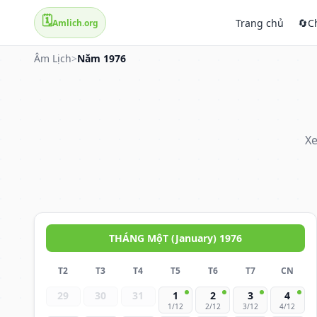
🗓️
Trang chủ
🔄
C
Amlich.org
Âm Lịch
>
Năm 1976
Xe
THÁNG MộT (January) 1976
T2
T3
T4
T5
T6
T7
CN
29
30
31
1
2
3
4
1/12
2/12
3/12
4/12