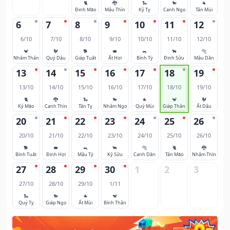
🐈
🐉
🐍
🐎
🐐
Đinh Mão
Mậu Thìn
Kỷ Tỵ
Canh Ngọ
Tân Mùi
6
7
8
9
10
11
12
6/10
7/10
8/10
9/10
10/10
11/10
12/10
🐒
🐓
🐕
🐖
🐀
🐂
🐅
Nhâm Thân
Quý Dậu
Giáp Tuất
Ất Hợi
Bính Tý
Đinh Sửu
Mậu Dần
13
14
15
16
17
18
19
13/10
14/10
15/10
16/10
17/10
18/10
19/10
🐈
🐉
🐍
🐎
🐐
🐒
🐓
Kỷ Mão
Canh Thìn
Tân Tỵ
Nhâm Ngọ
Quý Mùi
Giáp Thân
Ất Dậu
20
21
22
23
24
25
26
20/10
21/10
22/10
23/10
24/10
25/10
26/10
🐕
🐖
🐀
🐂
🐅
🐈
🐉
Bính Tuất
Đinh Hợi
Mậu Tý
Kỷ Sửu
Canh Dần
Tân Mão
Nhâm Thìn
27
28
29
30
1
2
3
27/10
28/10
29/10
1/11
🐍
🐎
🐐
🐒
Quý Tỵ
Giáp Ngọ
Ất Mùi
Bính Thân