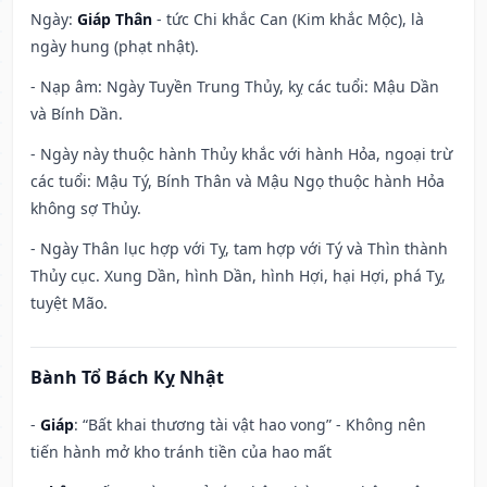
Ngày:
Giáp Thân
- tức Chi khắc Can (Kim khắc Mộc), là
ngày hung (phạt nhật).
- Nạp âm: Ngày Tuyền Trung Thủy, kỵ các tuổi: Mậu Dần
và Bính Dần.
- Ngày này thuộc hành Thủy khắc với hành Hỏa, ngoại trừ
các tuổi: Mậu Tý, Bính Thân và Mậu Ngọ thuộc hành Hỏa
không sợ Thủy.
- Ngày Thân lục hợp với Tỵ, tam hợp với Tý và Thìn thành
Thủy cục. Xung Dần, hình Dần, hình Hợi, hại Hợi, phá Tỵ,
tuyệt Mão.
Bành Tổ Bách Kỵ Nhật
-
Giáp
: “Bất khai thương tài vật hao vong” - Không nên
tiến hành mở kho tránh tiền của hao mất