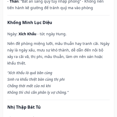
-
Thân
: “Bất an sàng quỷ túy nhập phòng” - Không nên
tiến hành kê giường để tránh quỷ ma vào phòng
Khổng Minh Lục Diệu
Ngày:
Xích Khẩu
- tức ngày Hung.
Nên đề phòng miệng lưỡi, mâu thuẫn hay tranh cãi. Ngày
này là ngày xấu, mưu sự khó thành, dễ dẫn đến nội bộ
xảy ra cãi vã, thị phi, mâu thuẫn, làm ơn nên oán hoặc
khẩu thiệt.
“Xích Khẩu là quả bần cùng
Sinh ra khẩu thiệt bàn cùng thị phi
Chẳng thời mất của nó khi
Không thì chó cắn phân ly vợ chồng.”
Nhị Thập Bát Tú