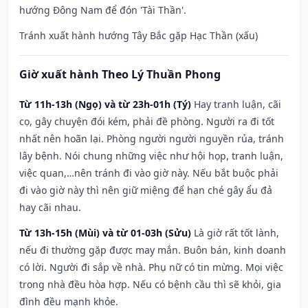
hướng Đông Nam để đón 'Tài Thần'.
Tránh xuất hành hướng Tây Bắc gặp Hạc Thần (xấu)
Giờ xuất hành Theo Lý Thuần Phong
Từ 11h-13h (Ngọ) và từ 23h-01h (Tý)
Hay tranh luận, cãi
cọ, gây chuyện đói kém, phải đề phòng. Người ra đi tốt
nhất nên hoãn lại. Phòng người người nguyền rủa, tránh
lây bệnh. Nói chung những việc như hội họp, tranh luận,
việc quan,…nên tránh đi vào giờ này. Nếu bắt buộc phải
đi vào giờ này thì nên giữ miệng để hạn ché gây ẩu đả
hay cãi nhau.
Từ 13h-15h (Mùi) và từ 01-03h (Sửu)
Là giờ rất tốt lành,
nếu đi thường gặp được may mắn. Buôn bán, kinh doanh
có lời. Người đi sắp về nhà. Phụ nữ có tin mừng. Mọi việc
trong nhà đều hòa hợp. Nếu có bệnh cầu thì sẽ khỏi, gia
đình đều mạnh khỏe.