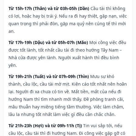
Từ 15h-17h (Thân) và từ 03h-05h (Dần)
Cầu tài thì không
có lợi, hoặc hay bị trái ý. Nếu ra đi hay thiệt, gặp nạn, việc
quan trọng thì phải đòn, gặp ma quỷ nên cúng tế thì mới
an.
Từ 17h-19h (Dậu) và từ 05h-07h (Mão)
Mọi công việc đều
được tốt lành, tốt nhất cầu tài đi theo hướng Tây Nam –
Nhà cửa được yên lành. Người xuất hành thì đều bình
yên.
Từ 19h-21h (Tuất) và từ 07h-09h (Thìn)
Mưu sự khó
thành, cầu lộc, cầu tài mờ mịt. Kiện cáo tốt nhất nên hoãn
lại. Người đi xa chưa có tin về. Mất tiền, mất của nếu đi
hướng Nam thì tìm nhanh mới thấy. Đề phòng tranh cãi,
mâu thuẫn hay miệng tiếng tầm thường. Việc làm chậm,
lâu la nhưng tốt nhất làm việc gì đều cần chắc chắn.
Từ 21h-23h (Hợi) và từ 09h-11h (Tị)
Tin vui sắp tới, nếu
cầu lộc, cầu tài thì đi hướng Nam. Đi công việc gặp gỡ có