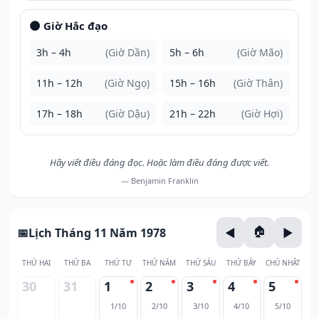
🌑 Giờ Hắc đạo
3h – 4h
(Giờ Dần)
5h – 6h
(Giờ Mão)
11h – 12h
(Giờ Ngọ)
15h – 16h
(Giờ Thân)
17h – 18h
(Giờ Dậu)
21h – 22h
(Giờ Hợi)
Hãy viết điều đáng đọc. Hoặc làm điều đáng được viết.
— Benjamin Franklin
Lịch Tháng 11 Năm 1978
THỨ HAI
THỨ BA
THỨ TƯ
THỨ NĂM
THỨ SÁU
THỨ BẢY
CHỦ NHẬT
30
31
1
2
3
4
5
1/10
2/10
3/10
4/10
5/10