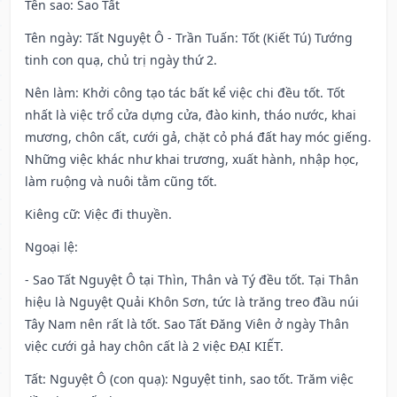
Tên sao
: Sao Tất
Tên ngày
: Tất Nguyệt Ô - Trần Tuấn: Tốt (Kiết Tú) Tướng
tinh con quạ, chủ trị ngày thứ 2.
Nên làm
: Khởi công tạo tác bất kể việc chi đều tốt. Tốt
nhất là việc trổ cửa dựng cửa, đào kinh, tháo nước, khai
mương, chôn cất, cưới gả, chặt cỏ phá đất hay móc giếng.
Những việc khác như khai trương, xuất hành, nhập học,
làm ruộng và nuôi tằm cũng tốt.
Kiêng cữ
: Việc đi thuyền.
Ngoại lệ
:
- Sao Tất Nguyệt Ô tại Thìn, Thân và Tý đều tốt. Tại Thân
hiệu là Nguyệt Quải Khôn Sơn, tức là trăng treo đầu núi
Tây Nam nên rất là tốt. Sao Tất Đăng Viên ở ngày Thân
việc cưới gả hay chôn cất là 2 việc ĐẠI KIẾT.
Tất: Nguyệt Ô (con quạ): Nguyệt tinh, sao tốt. Trăm việc