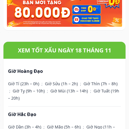
XEM TỐT XẤU NGÀY 18 THÁNG 11
Giờ Hoàng Đạo
Giờ Tí (23h – 0h)
;
Giờ Sửu (1h – 2h)
;
Giờ Thìn (7h – 8h)
;
Giờ Tỵ (9h – 10h)
;
Giờ Mùi (13h – 14h)
;
Giờ Tuất (19h
– 20h)
Giờ Hắc Đạo
Giờ Dần (3h – 4h)
;
Giờ Mão (5h – 6h)
;
Giờ Ngọ (11h –