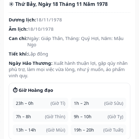
☀️ Thứ Bảy, Ngày 18 Tháng 11 Năm 1978
Dương lịch:
18/11/1978
Âm lịch:
18/10/1978
Can chi:
Ngày: Giáp Thân, Tháng: Quý Hợi, Năm: Mậu
Ngọ
Tiết khí:
Lập đông
Ngày Hảo Thương:
Xuất hành thuận lợi, gặp qúy nhân
phù trợ, làm mọi việc vừa lòng, như ý muốn, áo phẩm
vinh quy.
⏱️ Giờ Hoàng đạo
23h – 0h
(Giờ Tí)
1h – 2h
(Giờ Sửu)
7h – 8h
(Giờ Thìn)
9h – 10h
(Giờ Tỵ)
13h – 14h
(Giờ Mùi)
19h – 20h
(Giờ Tuất)