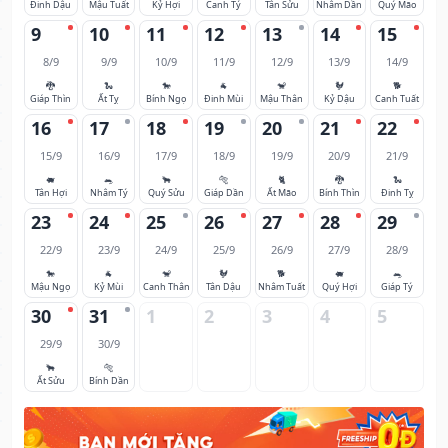
Đinh Dậu
Mậu Tuất
Kỷ Hợi
Canh Tý
Tân Sửu
Nhâm Dần
Quý Mão
9
10
11
12
13
14
15
8/9
9/9
10/9
11/9
12/9
13/9
14/9
🐉
🐍
🐎
🐐
🐒
🐓
🐕
Giáp Thìn
Ất Tỵ
Bính Ngọ
Đinh Mùi
Mậu Thân
Kỷ Dậu
Canh Tuất
16
17
18
19
20
21
22
15/9
16/9
17/9
18/9
19/9
20/9
21/9
🐖
🐀
🐂
🐅
🐈
🐉
🐍
Tân Hợi
Nhâm Tý
Quý Sửu
Giáp Dần
Ất Mão
Bính Thìn
Đinh Tỵ
23
24
25
26
27
28
29
22/9
23/9
24/9
25/9
26/9
27/9
28/9
🐎
🐐
🐒
🐓
🐕
🐖
🐀
Mậu Ngọ
Kỷ Mùi
Canh Thân
Tân Dậu
Nhâm Tuất
Quý Hợi
Giáp Tý
30
31
1
2
3
4
5
29/9
30/9
🐂
🐅
Ất Sửu
Bính Dần