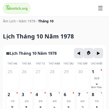
🗓️
Amlich.org
Âm Lịch
>
Năm 1978
>
Tháng 10
Lịch Tháng 10 Năm 1978
Lịch Tháng 10 Năm 1978
THỨ HAI
THỨ BA
THỨ TƯ
THỨ NĂM
THỨ SÁU
THỨ BẢY
CHỦ NHẬT
25
26
27
28
29
30
1
30/8
🐒
Bính Thân
2
3
4
5
6
7
8
1/9
2/9
3/9
4/9
5/9
6/9
7/9
🐓
🐕
🐖
🐀
🐂
🐅
🐈