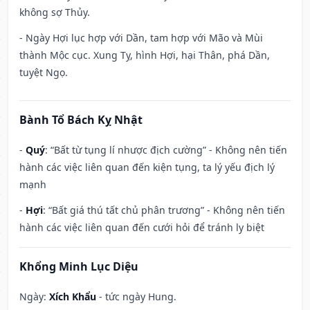
không sợ Thủy.
- Ngày Hợi lục hợp với Dần, tam hợp với Mão và Mùi
thành Mộc cục. Xung Tỵ, hình Hợi, hại Thân, phá Dần,
tuyệt Ngọ.
Bành Tổ Bách Kỵ Nhật
-
Quý
: “Bất từ tụng lí nhược địch cường” - Không nên tiến
hành các việc liên quan đến kiện tụng, ta lý yếu địch lý
mạnh
-
Hợi
: “Bất giá thú tất chủ phân trương” - Không nên tiến
hành các việc liên quan đến cưới hỏi để tránh ly biệt
Khổng Minh Lục Diệu
Ngày:
Xích Khẩu
- tức ngày Hung.