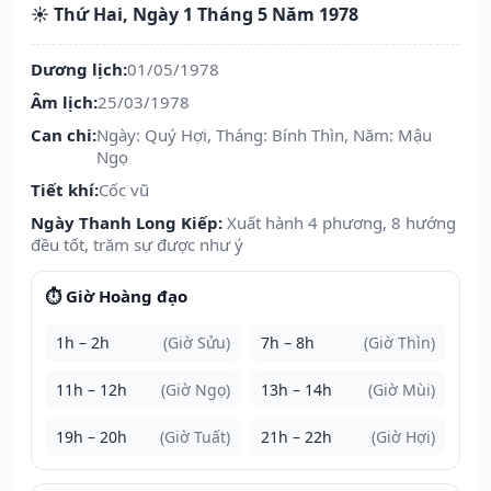
☀️ Thứ Hai, Ngày 1 Tháng 5 Năm 1978
Dương lịch:
01/05/1978
Âm lịch:
25/03/1978
Can chi:
Ngày: Quý Hợi, Tháng: Bính Thìn, Năm: Mậu
Ngọ
Tiết khí:
Cốc vũ
Ngày Thanh Long Kiếp:
Xuất hành 4 phương, 8 hướng
đều tốt, trăm sự được như ý
⏱️ Giờ Hoàng đạo
1h – 2h
(Giờ Sửu)
7h – 8h
(Giờ Thìn)
11h – 12h
(Giờ Ngọ)
13h – 14h
(Giờ Mùi)
19h – 20h
(Giờ Tuất)
21h – 22h
(Giờ Hợi)