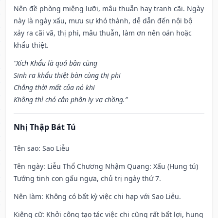
Nên đề phòng miệng lưỡi, mâu thuẫn hay tranh cãi. Ngày
này là ngày xấu, mưu sự khó thành, dễ dẫn đến nội bộ
xảy ra cãi vã, thị phi, mâu thuẫn, làm ơn nên oán hoặc
khẩu thiệt.
“Xích Khẩu là quả bần cùng
Sinh ra khẩu thiệt bàn cùng thị phi
Chẳng thời mất của nó khi
Không thì chó cắn phân ly vợ chồng.”
Nhị Thập Bát Tú
Tên sao
: Sao Liễu
Tên ngày
: Liễu Thổ Chương Nhậm Quang: Xấu (Hung tú)
Tướng tinh con gấu ngựa, chủ trị ngày thứ 7.
Nên làm
: Không có bất kỳ việc chi hạp với Sao Liễu.
Kiêng cữ
: Khởi công tạo tác việc chi cũng rất bất lợi, hung