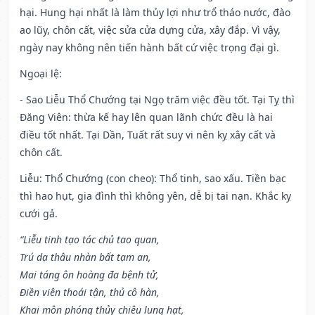
hại. Hung hại nhất là làm thủy lợi như trổ tháo nước, đào
ao lũy, chôn cất, việc sửa cửa dựng cửa, xây đắp. Vì vậy,
ngày nay không nên tiến hành bất cứ việc trọng đại gì.
Ngoại lệ
:
- Sao Liễu Thổ Chướng tại Ngọ trăm việc đều tốt. Tại Tỵ thì
Đăng Viên: thừa kế hay lên quan lãnh chức đều là hai
điều tốt nhất. Tại Dần, Tuất rất suy vi nên kỵ xây cất và
chôn cất.
Liễu: Thổ Chướng (con cheo): Thổ tinh, sao xấu. Tiền bạc
thì hao hụt, gia đình thì không yên, dễ bị tai nạn. Khắc kỵ
cưới gả.
“Liễu tinh tạo tác chủ tao quan,
Trú dạ thâu nhàn bất tạm an,
Mai táng ôn hoàng đa bệnh tử,
Điền viên thoái tận, thủ cô hàn,
Khai môn phóng thủy chiêu lung hạt,