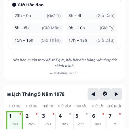
🌑 Giờ Hắc đạo
23h – 0h
(Giờ Tí)
3h – 4h
(Giờ Dần)
5h – 6h
(Giờ Mão)
9h – 10h
(Giờ Tỵ)
15h – 16h
(Giờ Thân)
17h – 18h
(Giờ Dậu)
Nếu bạn muốn thay đổi thế giới, hãy bắt đầu bằng việc thay đổi
chính mình.
— Mahatma Gandhi
Lịch Tháng 5 Năm 1978
THỨ HAI
THỨ BA
THỨ TƯ
THỨ NĂM
THỨ SÁU
THỨ BẢY
CHỦ NHẬT
1
2
3
4
5
6
7
25/3
26/3
27/3
28/3
29/3
30/3
1/4