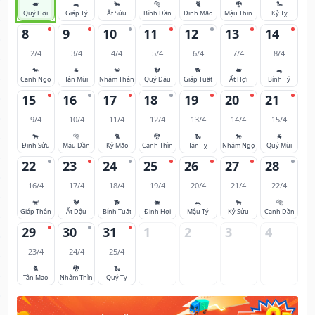
🐖
🐀
🐂
🐅
🐈
🐉
🐍
Quý Hợi
Giáp Tý
Ất Sửu
Bính Dần
Đinh Mão
Mậu Thìn
Kỷ Tỵ
8
9
10
11
12
13
14
2/4
3/4
4/4
5/4
6/4
7/4
8/4
🐎
🐐
🐒
🐓
🐕
🐖
🐀
Canh Ngọ
Tân Mùi
Nhâm Thân
Quý Dậu
Giáp Tuất
Ất Hợi
Bính Tý
15
16
17
18
19
20
21
9/4
10/4
11/4
12/4
13/4
14/4
15/4
🐂
🐅
🐈
🐉
🐍
🐎
🐐
Đinh Sửu
Mậu Dần
Kỷ Mão
Canh Thìn
Tân Tỵ
Nhâm Ngọ
Quý Mùi
22
23
24
25
26
27
28
16/4
17/4
18/4
19/4
20/4
21/4
22/4
🐒
🐓
🐕
🐖
🐀
🐂
🐅
Giáp Thân
Ất Dậu
Bính Tuất
Đinh Hợi
Mậu Tý
Kỷ Sửu
Canh Dần
29
30
31
1
2
3
4
23/4
24/4
25/4
🐈
🐉
🐍
Tân Mão
Nhâm Thìn
Quý Tỵ