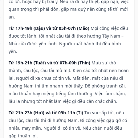
có lợi, hoặc hay bị trái ý. Nếu ra đi hay thiệt, gặp nạn, việc
quan trọng thì phải đòn, gặp ma quỷ nên cúng tế thì mới
an.
Từ 17h-19h (Dậu) và từ 05h-07h (Mão)
Mọi công việc đều
được tốt lành, tốt nhất cầu tài đi theo hướng Tây Nam –
Nhà cửa được yên lành. Người xuất hành thì đều bình
yên.
Từ 19h-21h (Tuất) và từ 07h-09h (Thìn)
Mưu sự khó
thành, cầu lộc, cầu tài mờ mịt. Kiện cáo tốt nhất nên hoãn
lại. Người đi xa chưa có tin về. Mất tiền, mất của nếu đi
hướng Nam thì tìm nhanh mới thấy. Đề phòng tranh cãi,
mâu thuẫn hay miệng tiếng tầm thường. Việc làm chậm,
lâu la nhưng tốt nhất làm việc gì đều cần chắc chắn.
Từ 21h-23h (Hợi) và từ 09h-11h (Tị)
Tin vui sắp tới, nếu
cầu lộc, cầu tài thì đi hướng Nam. Đi công việc gặp gỡ có
nhiều may mắn. Người đi có tin về. Nếu chăn nuôi đều
gặp thuận lợi.