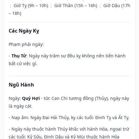
;
Giờ Tỵ (9h – 10h)
;
Giờ Thân (15h – 16h)
;
Giờ Dậu (17h
– 18h)
Các Ngày Kỵ
Phạm phải ngày:
-
Thụ Tử
: Ngày này trăm sự đều kỵ không nên tiến hành
bất cứ việc gì.
Ngũ Hành
Ngày:
Quý Hợi
- tức Can Chi tương đồng (Thủy), ngày này
là ngày cát.
- Nạp âm: Ngày Đại Hải Thủy, kỵ các tuổi: Đinh Tỵ và Ất Tỵ.
- Ngày này thuộc hành Thủy khắc với hành Hỏa, ngoại trừ
các tuổi: Kỷ Sửu, Đinh Dậu và Kỷ Mùi thuộc hành Hỏa