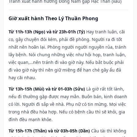
Tránh xuất hành hướng Đông Nam gặp Hạc Thần (xấu)
Giờ xuất hành Theo Lý Thuần Phong
Từ 11h-13h (Ngọ) và từ 23h-01h (Tý)
Hay tranh luận, cãi
cọ, gây chuyện đói kém, phải đề phòng. Người ra đi tốt
nhất nên hoãn lại. Phòng người người nguyền rủa, tránh
lây bệnh. Nói chung những việc như hội họp, tranh luận,
việc quan,…nên tránh đi vào giờ này. Nếu bắt buộc phải
đi vào giờ này thì nên giữ miệng để hạn ché gây ẩu đả
hay cãi nhau.
Từ 13h-15h (Mùi) và từ 01-03h (Sửu)
Là giờ rất tốt lành,
nếu đi thường gặp được may mắn. Buôn bán, kinh doanh
có lời. Người đi sắp về nhà. Phụ nữ có tin mừng. Mọi việc
trong nhà đều hòa hợp. Nếu có bệnh cầu thì sẽ khỏi, gia
đình đều mạnh khỏe.
Từ 15h-17h (Thân) và từ 03h-05h (Dần)
Cầu tài thì không