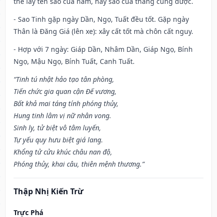
thể lấy tên sao của năm, hay sao của tháng cũng được.
- Sao Tinh gặp ngày Dần, Ngọ, Tuất đều tốt. Gặp ngày
Thân là Đăng Giá (lên xe): xây cất tốt mà chôn cất nguy.
- Hợp với 7 ngày: Giáp Dần, Nhâm Dần, Giáp Ngọ, Bính
Ngọ, Mậu Ngọ, Bính Tuất, Canh Tuất.
“Tinh tú nhật hảo tạo tân phòng,
Tiến chức gia quan cận Đế vương,
Bất khả mai táng tính phóng thủy,
Hung tinh lâm vị nữ nhân vong.
Sinh ly, tử biệt vô tâm luyến,
Tự yếu quy hưu biệt giá lang.
Khổng tử cửu khúc châu nan độ,
Phóng thủy, khai câu, thiên mệnh thương.”
Thập Nhị Kiến Trừ
Trực Phá