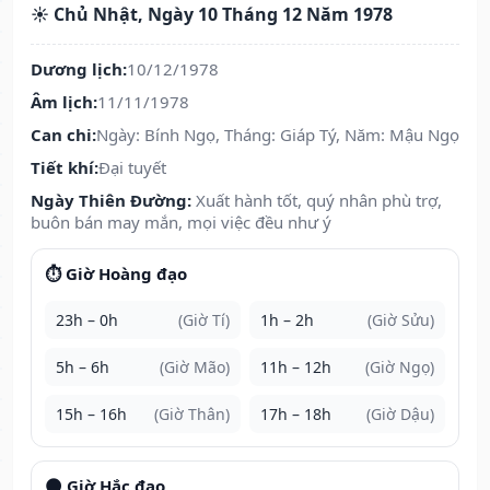
☀️ Chủ Nhật, Ngày 10 Tháng 12 Năm 1978
Dương lịch:
10/12/1978
Âm lịch:
11/11/1978
Can chi:
Ngày: Bính Ngọ, Tháng: Giáp Tý, Năm: Mậu Ngọ
Tiết khí:
Đại tuyết
Ngày Thiên Đường:
Xuất hành tốt, quý nhân phù trợ,
buôn bán may mắn, mọi việc đều như ý
⏱️ Giờ Hoàng đạo
23h – 0h
(Giờ Tí)
1h – 2h
(Giờ Sửu)
5h – 6h
(Giờ Mão)
11h – 12h
(Giờ Ngọ)
15h – 16h
(Giờ Thân)
17h – 18h
(Giờ Dậu)
🌑 Giờ Hắc đạo