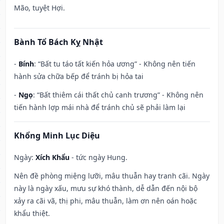
Mão, tuyệt Hợi.
Bành Tổ Bách Kỵ Nhật
-
Bính
: “Bất tu táo tất kiến hỏa ương” - Không nên tiến
hành sửa chữa bếp để tránh bị hỏa tai
-
Ngọ
: “Bất thiêm cái thất chủ canh trương” - Không nên
tiến hành lợp mái nhà để tránh chủ sẽ phải làm lại
Khổng Minh Lục Diệu
Ngày:
Xích Khẩu
- tức ngày Hung.
Nên đề phòng miệng lưỡi, mâu thuẫn hay tranh cãi. Ngày
này là ngày xấu, mưu sự khó thành, dễ dẫn đến nội bộ
xảy ra cãi vã, thị phi, mâu thuẫn, làm ơn nên oán hoặc
khẩu thiệt.