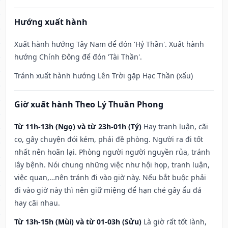
Hướng xuất hành
Xuất hành hướng Tây Nam để đón 'Hỷ Thần'. Xuất hành
hướng Chính Đông để đón 'Tài Thần'.
Tránh xuất hành hướng Lên Trời gặp Hạc Thần (xấu)
Giờ xuất hành Theo Lý Thuần Phong
Từ 11h-13h (Ngọ) và từ 23h-01h (Tý)
Hay tranh luận, cãi
cọ, gây chuyện đói kém, phải đề phòng. Người ra đi tốt
nhất nên hoãn lại. Phòng người người nguyền rủa, tránh
lây bệnh. Nói chung những việc như hội họp, tranh luận,
việc quan,…nên tránh đi vào giờ này. Nếu bắt buộc phải
đi vào giờ này thì nên giữ miệng để hạn ché gây ẩu đả
hay cãi nhau.
Từ 13h-15h (Mùi) và từ 01-03h (Sửu)
Là giờ rất tốt lành,