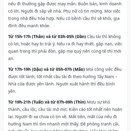
nếu đi thường gặp được may mắn. Buôn bán, kinh doanh
có lời. Người đi sắp về nhà. Phụ nữ có tin mừng. Mọi việc
trong nhà đều hòa hợp. Nếu có bệnh cầu thì sẽ khỏi, gia
đình đều mạnh khỏe.
Từ 15h-17h (Thân) và từ 03h-05h (Dần)
Cầu tài thì không
có lợi, hoặc hay bị trái ý. Nếu ra đi hay thiệt, gặp nạn, việc
quan trọng thì phải đòn, gặp ma quỷ nên cúng tế thì mới
an.
Từ 17h-19h (Dậu) và từ 05h-07h (Mão)
Mọi công việc đều
được tốt lành, tốt nhất cầu tài đi theo hướng Tây Nam –
Nhà cửa được yên lành. Người xuất hành thì đều bình
yên.
Từ 19h-21h (Tuất) và từ 07h-09h (Thìn)
Mưu sự khó
thành, cầu lộc, cầu tài mờ mịt. Kiện cáo tốt nhất nên hoãn
lại. Người đi xa chưa có tin về. Mất tiền, mất của nếu đi
hướng Nam thì tìm nhanh mới thấy. Đề phòng tranh cãi,