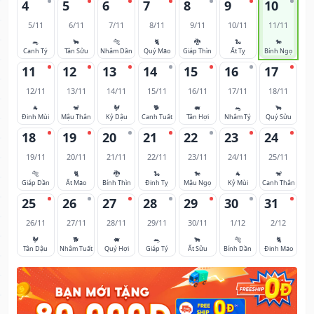
4
5
6
7
8
9
10
5/11
6/11
7/11
8/11
9/11
10/11
11/11
🐀
🐂
🐅
🐈
🐉
🐍
🐎
Canh Tý
Tân Sửu
Nhâm Dần
Quý Mão
Giáp Thìn
Ất Tỵ
Bính Ngọ
11
12
13
14
15
16
17
12/11
13/11
14/11
15/11
16/11
17/11
18/11
🐐
🐒
🐓
🐕
🐖
🐀
🐂
Đinh Mùi
Mậu Thân
Kỷ Dậu
Canh Tuất
Tân Hợi
Nhâm Tý
Quý Sửu
18
19
20
21
22
23
24
19/11
20/11
21/11
22/11
23/11
24/11
25/11
🐅
🐈
🐉
🐍
🐎
🐐
🐒
Giáp Dần
Ất Mão
Bính Thìn
Đinh Tỵ
Mậu Ngọ
Kỷ Mùi
Canh Thân
25
26
27
28
29
30
31
26/11
27/11
28/11
29/11
30/11
1/12
2/12
🐓
🐕
🐖
🐀
🐂
🐅
🐈
Tân Dậu
Nhâm Tuất
Quý Hợi
Giáp Tý
Ất Sửu
Bính Dần
Đinh Mão