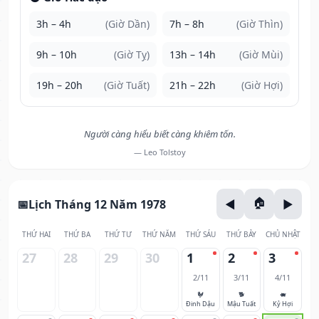
3h – 4h
(Giờ Dần)
7h – 8h
(Giờ Thìn)
9h – 10h
(Giờ Tỵ)
13h – 14h
(Giờ Mùi)
19h – 20h
(Giờ Tuất)
21h – 22h
(Giờ Hợi)
Người càng hiểu biết càng khiêm tốn.
— Leo Tolstoy
Lịch Tháng 12 Năm 1978
THỨ HAI
THỨ BA
THỨ TƯ
THỨ NĂM
THỨ SÁU
THỨ BẢY
CHỦ NHẬT
27
28
29
30
1
2
3
2/11
3/11
4/11
🐓
🐕
🐖
Đinh Dậu
Mậu Tuất
Kỷ Hợi