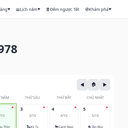
háng
📖
Lịch năm
🧧
Đếm ngược Tết
🧭
Khám phá
▼
▼
▼
978
 NĂM
THỨ SÁU
THỨ BẢY
CHỦ NHẬT
3
4
5
/10
3/10
4/10
5/10
🐍
🐎
🐐
u Thìn
Kỷ Tỵ
Canh Ngọ
Tân Mùi