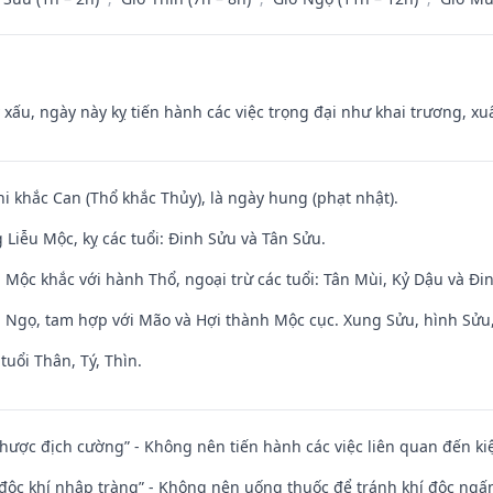
y xấu, ngày này kỵ tiến hành các việc trọng đại như khai trương, xuấ
hi khắc Can (Thổ khắc Thủy), là ngày hung (phạt nhật).
Liễu Mộc, kỵ các tuổi: Đinh Sửu và Tân Sửu.
 Mộc khắc với hành Thổ, ngoại trừ các tuổi: Tân Mùi, Kỷ Dậu và Đ
i Ngọ, tam hợp với Mão và Hợi thành Mộc cục. Xung Sửu, hình Sửu, 
tuổi Thân, Tý, Thìn.
 nhược địch cường” - Không nên tiến hành các việc liên quan đến ki
 độc khí nhập tràng” - Không nên uống thuốc để tránh khí độc ngấ