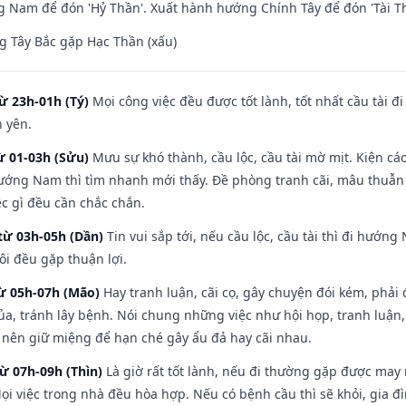
Nam để đón 'Hỷ Thần'. Xuất hành hướng Chính Tây để đón 'Tài Th
 Tây Bắc gặp Hạc Thần (xấu)
ừ 23h-01h (Tý)
Mọi công việc đều được tốt lành, tốt nhất cầu tài
h yên.
ừ 01-03h (Sửu)
Mưu sự khó thành, cầu lộc, cầu tài mờ mịt. Kiện cáo
hướng Nam thì tìm nhanh mới thấy. Đề phòng tranh cãi, mâu thuẫn
ệc gì đều cần chắc chắn.
từ 03h-05h (Dần)
Tin vui sắp tới, nếu cầu lộc, cầu tài thì đi hướ
ôi đều gặp thuận lợi.
từ 05h-07h (Mão)
Hay tranh luận, cãi cọ, gây chuyện đói kém, phải
a, tránh lây bệnh. Nói chung những việc như hội họp, tranh luận,
ì nên giữ miệng để hạn ché gây ẩu đả hay cãi nhau.
từ 07h-09h (Thìn)
Là giờ rất tốt lành, nếu đi thường gặp được may
ọi việc trong nhà đều hòa hợp. Nếu có bệnh cầu thì sẽ khỏi, gia 