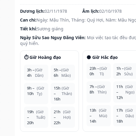
Dương lịch:
02/11/1978
Âm lịch:
02/10/1978
Can chi:
Ngày: Mậu Thìn, Tháng: Quý Hợi, Năm: Mậu Ng
Tiết khí:
Sương giáng
Ngày Sửu Sao Nguy Đăng Viên:
Mọi việc tạo tác đều đư
quý hiển.
⏱️ Giờ Hoàng đạo
🌑 Giờ Hắc đạo
23h –
(Giờ
1h –
(Giờ
3h –
(Giờ
5h –
(Giờ
0h
Tí)
2h
Sửu)
4h
Dần)
6h
Mão)
7h –
(Giờ
11h
(Giờ
9h –
(Giờ
15h
(Giờ
8h
Thìn)
–
Ngọ)
10h
Tỵ)
–
Thân)
12h
16h
13h
(Giờ
17h
(Giờ
19h
(Giờ
21h
(Giờ
–
Mùi)
–
Dậu)
–
Tuất)
–
Hợi)
14h
18h
20h
22h