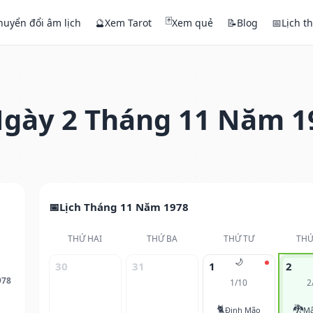
🃏
huyển đổi âm lịch
🔮
Xem Tarot
Xem quẻ
📝
Blog
📅
Lịch t
gày 2 Tháng 11 Năm 1
Lịch Tháng 11 Năm 1978
THỨ HAI
THỨ BA
THỨ TƯ
THỨ
🌙
30
31
1
2
978
1/10
2
🐈
🐉
Đinh Mão
Mậ