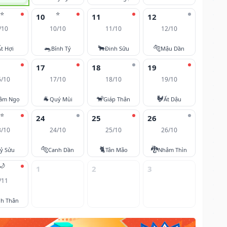
⭐
⭐
10
11
12
/10
10/10
11/10
12/10
🐀
🐂
🐅
Ất Hợi
Bính Tý
Đinh Sửu
Mậu Dần
17
18
19
6/10
17/10
18/10
19/10
🐐
🐒
🐓
âm Ngọ
Quý Mùi
Giáp Thân
Ất Dậu
⭐
24
25
26
3/10
24/10
25/10
26/10
🐅
🐈
🐉
ỷ Sửu
Canh Dần
Tân Mão
Nhâm Thìn
🌙
1
2
3
/11
nh Thân