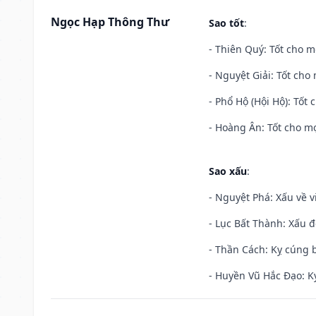
Ngọc Hạp Thông Thư
Sao tốt
:
- Thiên Quý: Tốt cho mọ
- Nguyệt Giải: Tốt cho 
- Phổ Hộ (Hội Hộ): Tốt 
- Hoàng Ân: Tốt cho mọ
Sao xấu
:
- Nguyệt Phá: Xấu về v
- Lục Bất Thành: Xấu đ
- Thần Cách: Kỵ cúng b
- Huyền Vũ Hắc Đạo: Kỵ