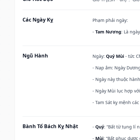
Các Ngày Kỵ
Phạm phải ngày:
-
Tam Nương
: Là ngà
Ngũ Hành
Ngày:
Quý Mùi
- tức C
- Nạp âm: Ngày Dương 
- Ngày này thuộc hành
- Ngày Mùi lục hợp vớ
- Tam Sát kỵ mệnh các 
Bành Tổ Bách Kỵ Nhật
-
Quý
: “Bất từ tụng lí
-
Mùi
: “Bất phục dược