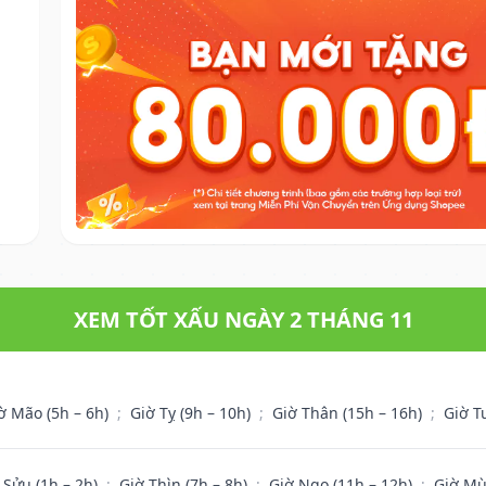
XEM TỐT XẤU NGÀY 2 THÁNG 11
ờ Mão (5h – 6h)
;
Giờ Tỵ (9h – 10h)
;
Giờ Thân (15h – 16h)
;
Giờ T
 Sửu (1h – 2h)
;
Giờ Thìn (7h – 8h)
;
Giờ Ngọ (11h – 12h)
;
Giờ Mù