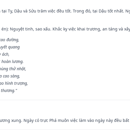
tại Tỵ, Dậu và Sửu trăm việc đều tốt. Trong đó, tại Dậu tốt nhất.
én): Nguyệt tinh, sao xấu. Khắc kỵ việc khai trương, an táng và xâ
 cao đường,
huyết quang
y ách,
t hoàn lương.
hùng thử nhật,
a cao sàng,
ạo hình trượng,
i thương.”
ương xung. Ngày có trực Phá muôn việc làm vào ngày này đều bất l