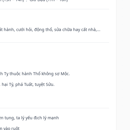
t hành, cưới hỏi, động thổ, sửa chữa hay cất nhà,...
inh Tỵ thuộc hành Thổ không sợ Mộc.
hại Tý, phá Tuất, tuyệt Sửu.
ện tụng, ta lý yếu địch lý mạnh
m vào ruột