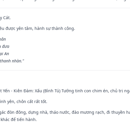
y Cát.
 đều được yên tâm, hành sự thành công.
hân
n đưa
ại An
 thanh nhàn.”
 Yến - Kiên Đàm: Xấu (Bình Tú) Tướng tinh con chim én, chủ trị ng
ình yên, chôn cất rất tốt.
gác đòn đông, dựng nhà, tháo nước, đào mương rạch, đi thuyền hay
 khác để tiến hành.