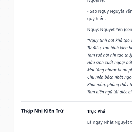
Ngoại lệ
:
- Sao Nguy Nguyệt Yến 
quý hiển.
Nguy: Nguyệt Yến (con 
“Nguy tinh bât khả tạo
Tự điếu, tao hình kiến 
Tam tuế hài nhi tao thủ
Hậu sinh xuất ngoại bấ
Mai táng nhược hoàn p
Chu niên bách nhật ngọ
Khai môn, phóng thủy t
Tam niên ngũ tái diệc b
Thập Nhị Kiến Trừ
Trực Phá
Là ngày Nhật Nguyệt t