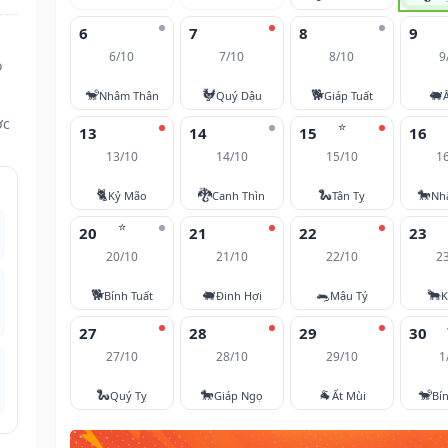
6
7
8
9
6/10
7/10
8/10
9
ọ
🐒
🐓
🐕
🐖
Nhâm Thân
Quý Dậu
Giáp Tuất
ợc
⭐
13
14
15
16
13/10
14/10
15/10
1
🐈
🐉
🐍
🐎
Kỷ Mão
Canh Thìn
Tân Tỵ
Nh
⭐
20
21
22
23
20/10
21/10
22/10
2
🐕
🐖
🐀
🐂
Bính Tuất
Đinh Hợi
Mậu Tý
K
27
28
29
30
27/10
28/10
29/10
1
🐍
🐎
🐐
🐒
Quý Tỵ
Giáp Ngọ
Ất Mùi
Bí