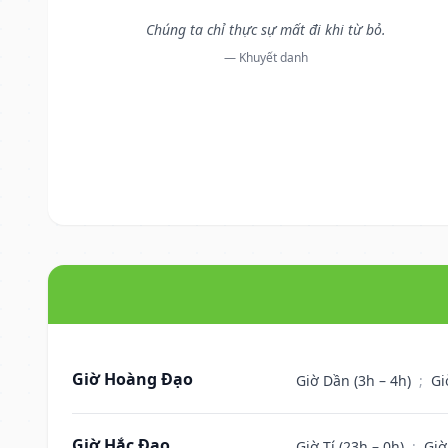
Chúng ta chỉ thực sự mất đi khi từ bỏ.
— Khuyết danh
Giờ Hoàng Đạo
Giờ Dần (3h – 4h)
;
Gi
Giờ Hắc Đạo
Giờ Tí (23h – 0h)
;
Giờ