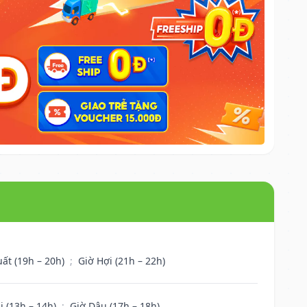
uất (19h – 20h)
;
Giờ Hợi (21h – 22h)
i (13h – 14h)
;
Giờ Dậu (17h – 18h)