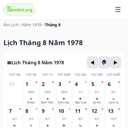
🗓️
Amlich.org
Âm Lịch
>
Năm 1978
>
Tháng 8
Lịch Tháng 8 Năm 1978
Lịch Tháng 8 Năm 1978
THỨ HAI
THỨ BA
THỨ TƯ
THỨ NĂM
THỨ SÁU
THỨ BẢY
CHỦ NHẬT
31
1
2
3
4
5
6
28/6
29/6
30/6
1/7
2/7
3/7
🐐
🐒
🐓
🐕
🐖
🐀
Ất Mùi
Bính Thân
Đinh Dậu
Mậu Tuất
Kỷ Hợi
Canh Tý
7
8
9
10
11
12
13
4/7
5/7
6/7
7/7
8/7
9/7
10/7
🐂
🐅
🐈
🐉
🐍
🐎
🐐