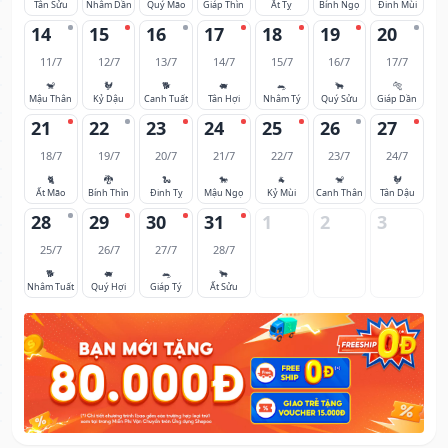
Tân Sửu
Nhâm Dần
Quý Mão
Giáp Thìn
Ất Tỵ
Bính Ngọ
Đinh Mùi
14
15
16
17
18
19
20
11/7
12/7
13/7
14/7
15/7
16/7
17/7
🐒
🐓
🐕
🐖
🐀
🐂
🐅
Mậu Thân
Kỷ Dậu
Canh Tuất
Tân Hợi
Nhâm Tý
Quý Sửu
Giáp Dần
21
22
23
24
25
26
27
18/7
19/7
20/7
21/7
22/7
23/7
24/7
🐈
🐉
🐍
🐎
🐐
🐒
🐓
Ất Mão
Bính Thìn
Đinh Tỵ
Mậu Ngọ
Kỷ Mùi
Canh Thân
Tân Dậu
28
29
30
31
1
2
3
25/7
26/7
27/7
28/7
🐕
🐖
🐀
🐂
Nhâm Tuất
Quý Hợi
Giáp Tý
Ất Sửu