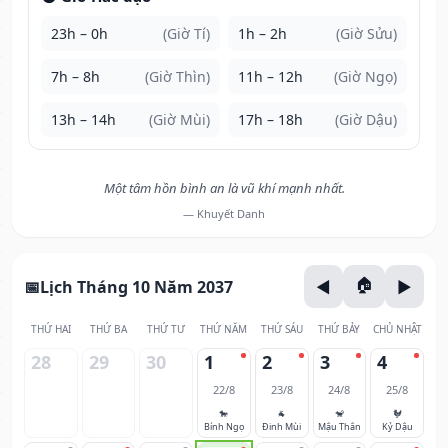
23h – 0h
(Giờ Tí)
1h – 2h
(Giờ Sửu)
7h – 8h
(Giờ Thìn)
11h – 12h
(Giờ Ngọ)
13h – 14h
(Giờ Mùi)
17h – 18h
(Giờ Dậu)
Một tâm hồn bình an là vũ khí mạnh nhất.
— Khuyết Danh
Lịch Tháng 10 Năm 2037
THỨ HAI
THỨ BA
THỨ TƯ
THỨ NĂM
THỨ SÁU
THỨ BẢY
CHỦ NHẬT
28
29
30
1
2
3
4
22/8
23/8
24/8
25/8
🐎
🐐
🐒
🐓
Bính Ngọ
Đinh Mùi
Mậu Thân
Kỷ Dậu