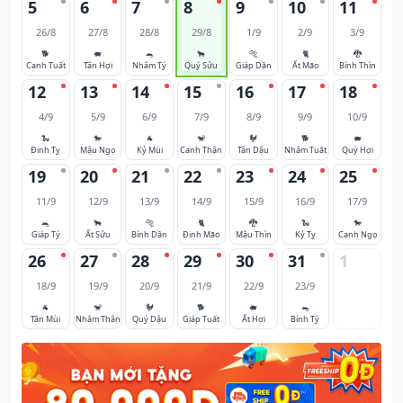
5
6
7
8
9
10
11
26/8
27/8
28/8
29/8
1/9
2/9
3/9
🐕
🐖
🐀
🐂
🐅
🐈
🐉
Canh Tuất
Tân Hợi
Nhâm Tý
Quý Sửu
Giáp Dần
Ất Mão
Bính Thìn
12
13
14
15
16
17
18
4/9
5/9
6/9
7/9
8/9
9/9
10/9
🐍
🐎
🐐
🐒
🐓
🐕
🐖
Đinh Tỵ
Mậu Ngọ
Kỷ Mùi
Canh Thân
Tân Dậu
Nhâm Tuất
Quý Hợi
19
20
21
22
23
24
25
11/9
12/9
13/9
14/9
15/9
16/9
17/9
🐀
🐂
🐅
🐈
🐉
🐍
🐎
Giáp Tý
Ất Sửu
Bính Dần
Đinh Mão
Mậu Thìn
Kỷ Tỵ
Canh Ngọ
26
27
28
29
30
31
1
18/9
19/9
20/9
21/9
22/9
23/9
🐐
🐒
🐓
🐕
🐖
🐀
Tân Mùi
Nhâm Thân
Quý Dậu
Giáp Tuất
Ất Hợi
Bính Tý