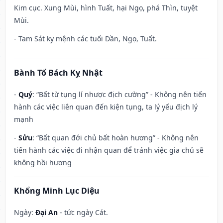
Kim cục. Xung Mùi, hình Tuất, hại Ngọ, phá Thìn, tuyệt
Mùi.
- Tam Sát kỵ mệnh các tuổi Dần, Ngọ, Tuất.
Bành Tổ Bách Kỵ Nhật
-
Quý
: “Bất từ tụng lí nhược địch cường” - Không nên tiến
hành các việc liên quan đến kiện tụng, ta lý yếu địch lý
mạnh
-
Sửu
: “Bất quan đới chủ bất hoàn hương” - Không nên
tiến hành các việc đi nhận quan để tránh việc gia chủ sẽ
không hồi hương
Khổng Minh Lục Diệu
Ngày:
Đại An
- tức ngày Cát.