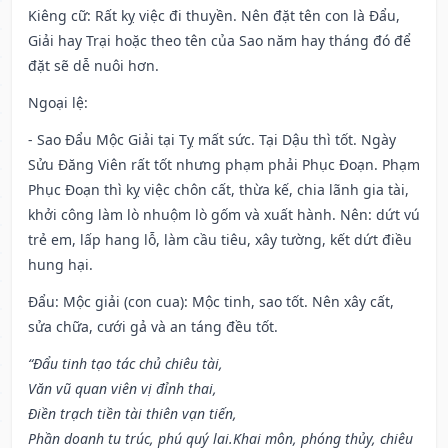
Kiêng cữ
: Rất kỵ việc đi thuyền. Nên đặt tên con là Đẩu,
Giải hay Trại hoặc theo tên của Sao năm hay tháng đó để
đặt sẽ dễ nuôi hơn.
Ngoại lệ
:
- Sao Đẩu Mộc Giải tại Tỵ mất sức. Tại Dậu thì tốt. Ngày
Sửu Đăng Viên rất tốt nhưng phạm phải Phục Đoạn. Phạm
Phục Đoạn thì kỵ việc chôn cất, thừa kế, chia lãnh gia tài,
khởi công làm lò nhuộm lò gốm và xuất hành. Nên: dứt vú
trẻ em, lấp hang lỗ, làm cầu tiêu, xây tường, kết dứt điều
hung hại.
Đẩu: Mộc giải (con cua): Mộc tinh, sao tốt. Nên xây cất,
sửa chữa, cưới gả và an táng đều tốt.
“Đẩu tinh tạo tác chủ chiêu tài,
Văn vũ quan viên vị đỉnh thai,
Điền trạch tiền tài thiên vạn tiến,
Phần doanh tu trúc, phú quý lai.Khai môn, phóng thủy, chiêu