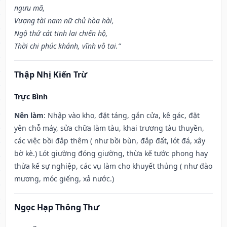
ngưu mã,
Vượng tài nam nữ chủ hòa hài,
Ngộ thử cát tinh lai chiến hộ,
Thời chi phúc khánh, vĩnh vô tai.”
Thập Nhị Kiến Trừ
Trực Bình
Nên làm
: Nhập vào kho, đặt táng, gắn cửa, kê gác, đặt
yên chỗ máy, sửa chữa làm tàu, khai trương tàu thuyền,
các việc bồi đắp thêm ( như bồi bùn, đắp đất, lót đá, xây
bờ kè.) Lót giường đóng giường, thừa kế tước phong hay
thừa kế sự nghiệp, các vụ làm cho khuyết thủng ( như đào
mương, móc giếng, xả nước.)
Ngọc Hạp Thông Thư