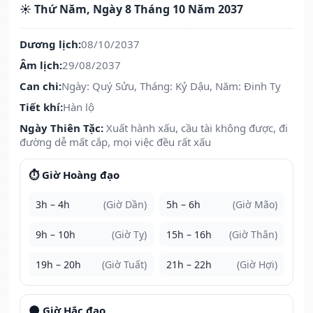
☀️ Thứ Năm, Ngày 8 Tháng 10 Năm 2037
Dương lịch:
08/10/2037
Âm lịch:
29/08/2037
Can chi:
Ngày: Quý Sửu, Tháng: Kỷ Dậu, Năm: Đinh Tỵ
Tiết khí:
Hàn lộ
Ngày Thiên Tặc:
Xuất hành xấu, cầu tài không được, đi
đường dễ mất cắp, mọi việc đều rất xấu
⏱️ Giờ Hoàng đạo
3h – 4h
(Giờ Dần)
5h – 6h
(Giờ Mão)
9h – 10h
(Giờ Tỵ)
15h – 16h
(Giờ Thân)
19h – 20h
(Giờ Tuất)
21h – 22h
(Giờ Hợi)
🌑 Giờ Hắc đạo