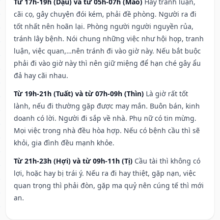
Từ 17h-19h (Dậu) và từ 05h-07h (Mão)
Hay tranh luận,
cãi cọ, gây chuyện đói kém, phải đề phòng. Người ra đi
tốt nhất nên hoãn lại. Phòng người người nguyền rủa,
tránh lây bệnh. Nói chung những việc như hội họp, tranh
luận, việc quan,…nên tránh đi vào giờ này. Nếu bắt buộc
phải đi vào giờ này thì nên giữ miệng để hạn ché gây ẩu
đả hay cãi nhau.
Từ 19h-21h (Tuất) và từ 07h-09h (Thìn)
Là giờ rất tốt
lành, nếu đi thường gặp được may mắn. Buôn bán, kinh
doanh có lời. Người đi sắp về nhà. Phụ nữ có tin mừng.
Mọi việc trong nhà đều hòa hợp. Nếu có bệnh cầu thì sẽ
khỏi, gia đình đều mạnh khỏe.
Từ 21h-23h (Hợi) và từ 09h-11h (Tị)
Cầu tài thì không có
lợi, hoặc hay bị trái ý. Nếu ra đi hay thiệt, gặp nạn, việc
quan trọng thì phải đòn, gặp ma quỷ nên cúng tế thì mới
an.