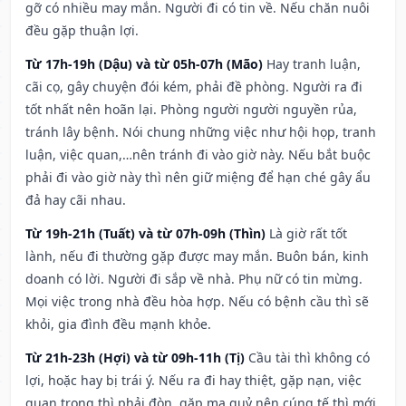
gỡ có nhiều may mắn. Người đi có tin về. Nếu chăn nuôi
đều gặp thuận lợi.
Từ 17h-19h (Dậu) và từ 05h-07h (Mão)
Hay tranh luận,
cãi cọ, gây chuyện đói kém, phải đề phòng. Người ra đi
tốt nhất nên hoãn lại. Phòng người người nguyền rủa,
tránh lây bệnh. Nói chung những việc như hội họp, tranh
luận, việc quan,…nên tránh đi vào giờ này. Nếu bắt buộc
phải đi vào giờ này thì nên giữ miệng để hạn ché gây ẩu
đả hay cãi nhau.
Từ 19h-21h (Tuất) và từ 07h-09h (Thìn)
Là giờ rất tốt
lành, nếu đi thường gặp được may mắn. Buôn bán, kinh
doanh có lời. Người đi sắp về nhà. Phụ nữ có tin mừng.
Mọi việc trong nhà đều hòa hợp. Nếu có bệnh cầu thì sẽ
khỏi, gia đình đều mạnh khỏe.
Từ 21h-23h (Hợi) và từ 09h-11h (Tị)
Cầu tài thì không có
lợi, hoặc hay bị trái ý. Nếu ra đi hay thiệt, gặp nạn, việc
quan trọng thì phải đòn, gặp ma quỷ nên cúng tế thì mới