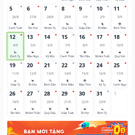
5
6
7
8
9
10
11
26/8
27/8
28/8
29/8
1/9
2/9
3/9
🐕
🐖
🐀
🐂
🐅
🐈
🐉
Canh Tuất
Tân Hợi
Nhâm Tý
Quý Sửu
Giáp Dần
Ất Mão
Bính Thìn
12
13
14
15
16
17
18
4/9
5/9
6/9
7/9
8/9
9/9
10/9
🐍
🐎
🐐
🐒
🐓
🐕
🐖
Đinh Tỵ
Mậu Ngọ
Kỷ Mùi
Canh Thân
Tân Dậu
Nhâm Tuất
Quý Hợi
19
20
21
22
23
24
25
11/9
12/9
13/9
14/9
15/9
16/9
17/9
🐀
🐂
🐅
🐈
🐉
🐍
🐎
Giáp Tý
Ất Sửu
Bính Dần
Đinh Mão
Mậu Thìn
Kỷ Tỵ
Canh Ngọ
26
27
28
29
30
31
1
18/9
19/9
20/9
21/9
22/9
23/9
🐐
🐒
🐓
🐕
🐖
🐀
Tân Mùi
Nhâm Thân
Quý Dậu
Giáp Tuất
Ất Hợi
Bính Tý