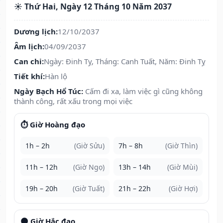
☀️ Thứ Hai, Ngày 12 Tháng 10 Năm 2037
Dương lịch:
12/10/2037
Âm lịch:
04/09/2037
Can chi:
Ngày: Đinh Tỵ, Tháng: Canh Tuất, Năm: Đinh Tỵ
Tiết khí:
Hàn lộ
Ngày Bạch Hổ Túc:
Cấm đi xa, làm việc gì cũng không
thành công, rất xấu trong mọi việc
⏱️ Giờ Hoàng đạo
1h – 2h
(Giờ Sửu)
7h – 8h
(Giờ Thìn)
11h – 12h
(Giờ Ngọ)
13h – 14h
(Giờ Mùi)
19h – 20h
(Giờ Tuất)
21h – 22h
(Giờ Hợi)
🌑 Giờ Hắc đạo