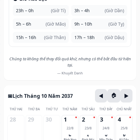
23h – 0h
(Giờ Tí)
3h – 4h
(Giờ Dần)
5h – 6h
(Giờ Mão)
9h – 10h
(Giờ Tỵ)
15h – 16h
(Giờ Thân)
17h – 18h
(Giờ Dậu)
Chúng ta không thể thay đổi quá khứ, nhưng có thể bắt đầu từ hiện
tại.
— Khuyết Danh
Lịch Tháng 10 Năm 2037
THỨ HAI
THỨ BA
THỨ TƯ
THỨ NĂM
THỨ SÁU
THỨ BẢY
CHỦ NHẬT
28
29
30
1
2
3
4
22/8
23/8
24/8
25/8
🐎
🐐
🐒
🐓
Bính Ngọ
Đinh Mùi
Mậu Thân
Kỷ Dậu