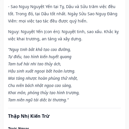
- Sao Nguy Nguyệt Yến tại Tỵ, Dậu và Sửu trăm việc đều
tốt. Trong đó, tại Dậu tốt nhất. Ngày Sửu Sao Nguy Đăng
Viên: mọi việc tạo tác đều được quý hiển.
Nguy: Nguyệt Yến (con én): Nguyệt tinh, sao xấu. Khắc kỵ
việc khai trương, an táng và xây dựng.
“Nguy tinh bât khả tạo cao đường,
Tự điếu, tao hình kiến huyết quang
Tam tuế hài nhi tao thủy ách,
Hậu sinh xuất ngoại bất hoàn lương.
Mai táng nhược hoàn phùng thử nhật,
Chu niên bách nhật ngọa cao sàng,
Khai môn, phóng thủy tạo hình trượng,
Tam niên ngũ tái diệc bi thương.”
Thập Nhị Kiến Trừ
Trực Nguy