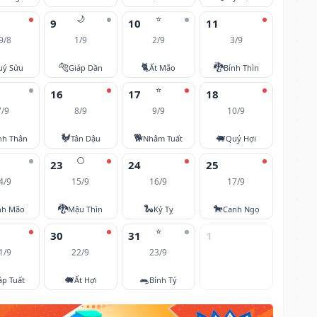
🌙
⭐
9
10
11
9/8
1/9
2/9
3/9
🐅
🐈
🐉
uý Sửu
Giáp Dần
Ất Mão
Bính Thìn
⭐
16
17
18
7/9
8/9
9/9
10/9
🐓
🐕
🐖
nh Thân
Tân Dậu
Nhâm Tuất
Quý Hợi
🌕
23
24
25
4/9
15/9
16/9
17/9
🐉
🐍
🐎
nh Mão
Mậu Thìn
Kỷ Tỵ
Canh Ngọ
⭐
30
31
1
1/9
22/9
23/9
🐖
🐀
áp Tuất
Ất Hợi
Bính Tý