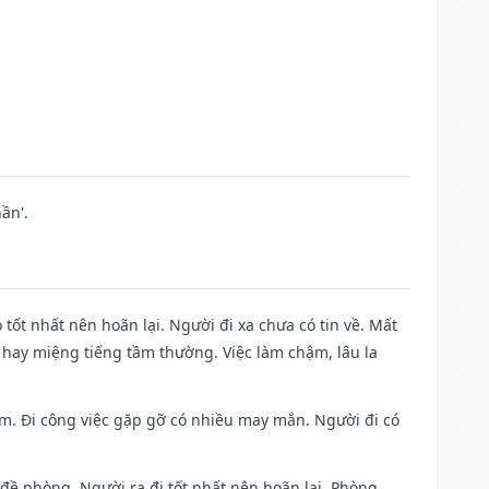
ần'.
 tốt nhất nên hoãn lại. Người đi xa chưa có tin về. Mất
 hay miệng tiếng tầm thường. Việc làm chậm, lâu la
Nam. Đi công việc gặp gỡ có nhiều may mắn. Người đi có
 đề phòng. Người ra đi tốt nhất nên hoãn lại. Phòng