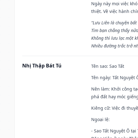
Ngày này mọi việc khó
thiệt. Về việc hành ch
“Lưu Liên là chuyện bất
Tìm bạn chẳng thấy nử
Không thì lưu lạc một k
Nhiều đường trắc trở nh
Nhị Thập Bát Tú
Tên sao
: Sao Tất
Tên ngày
: Tất Nguyệt 
Nên làm
: Khởi công tạ
phá đất hay móc giếng
Kiêng cữ
: Việc đi thuy
Ngoại lệ
:
- Sao Tất Nguyệt Ô tại