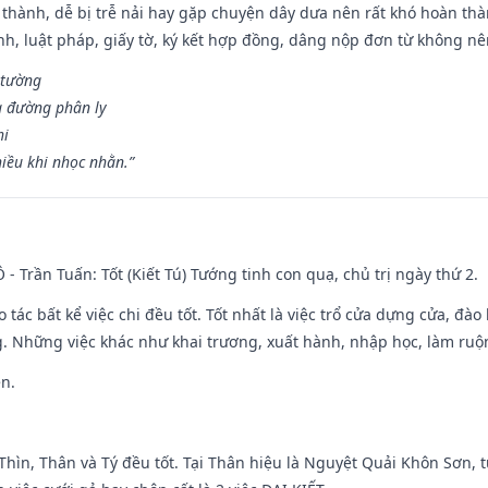
 thành, dễ bị trễ nải hay gặp chuyện dây dưa nên rất khó hoàn th
ính, luật pháp, giấy tờ, ký kết hợp đồng, dâng nộp đơn từ không nên
 tường
a đường phân ly
hi
iều khi nhọc nhằn.”
Ô - Trần Tuấn: Tốt (Kiết Tú) Tướng tinh con quạ, chủ trị ngày thứ 2.
o tác bất kể việc chi đều tốt. Tốt nhất là việc trổ cửa dựng cửa, đà
. Những việc khác như khai trương, xuất hành, nhập học, làm ruộn
ền.
 Thìn, Thân và Tý đều tốt. Tại Thân hiệu là Nguyệt Quải Khôn Sơn, t