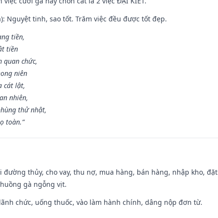
việc cưới gả hay chôn cất là 2 việc ĐẠI KIẾT.
): Nguyệt tinh, sao tốt. Trăm việc đều được tốt đẹp.
ang tiền,
t tiền
m quan chức,
hong niên
cát lật,
an nhiên,
hùng thử nhật,
ọ toàn.”
đi đường thủy, cho vay, thu nợ, mua hàng, bán hàng, nhập kho, đặt
chuồng gà ngỗng vịt.
 lãnh chức, uống thuốc, vào làm hành chính, dâng nộp đơn từ.