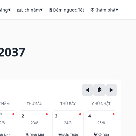
háng
📖
Lịch năm
🧧
Đếm ngược Tết
🧭
Khám phá
▼
▼
▼
2037
 NĂM
THỨ SÁU
THỨ BẢY
CHỦ NHẬT
⭐
2
3
4
2/8
23/8
24/8
25/8
🐐
🐒
🐓
nh Ngọ
Đinh Mùi
Mậu Thân
Kỷ Dậu