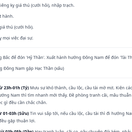
Kiêng kỵ giá thú (cưới hỏi), nhập trạch.
t hành.
iá thú (cưới hỏi).
ỵ mọi việc đại sự.
 Bắc để đón 'Hỷ Thần'. Xuất hành hướng Đông Nam để đón 'Tài Th
g Đông Nam gặp Hạc Thần (xấu)
ừ 23h-01h (Tý)
Mưu sự khó thành, cầu lộc, cầu tài mờ mịt. Kiện cáo
hướng Nam thì tìm nhanh mới thấy. Đề phòng tranh cãi, mâu thuẫn
ệc gì đều cần chắc chắn.
ừ 01-03h (Sửu)
Tin vui sắp tới, nếu cầu lộc, cầu tài thì đi hướng 
đều gặp thuận lợi.
từ 03h-05h (Dần)
Hay tranh luận, cãi cọ, gây chuyện đói kém, phải