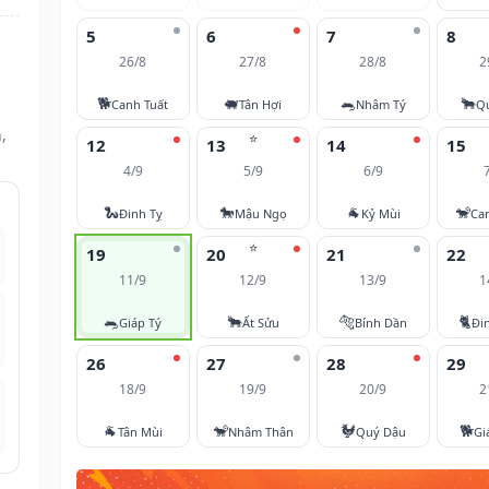
5
6
7
8
26/8
27/8
28/8
2
🐕
🐖
🐀
🐂
Canh Tuất
Tân Hợi
Nhâm Tý
Q
,
⭐
12
13
14
15
4/9
5/9
6/9
🐍
🐎
🐐
🐒
Đinh Tỵ
Mậu Ngọ
Kỷ Mùi
Ca
⭐
19
20
21
22
11/9
12/9
13/9
1
🐀
🐂
🐅
🐈
Giáp Tý
Ất Sửu
Bính Dần
Đi
26
27
28
29
18/9
19/9
20/9
2
🐐
🐒
🐓
🐕
Tân Mùi
Nhâm Thân
Quý Dậu
Gi