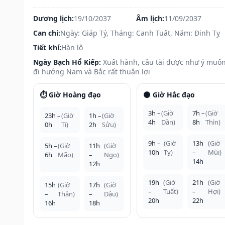
Dương lịch:
19/10/2037
Âm lịch:
11/09/2037
Can chi:
Ngày: Giáp Tý, Tháng: Canh Tuất, Năm: Đinh Tỵ
Tiết khí:
Hàn lộ
Ngày Bạch Hổ Kiếp:
Xuất hành, cầu tài được như ý muốn
đi hướng Nam và Bắc rất thuận lợi
⏱️ Giờ Hoàng đạo
🌑 Giờ Hắc đạo
3h –
(Giờ
7h –
(Giờ
23h –
(Giờ
1h –
(Giờ
4h
Dần)
8h
Thìn)
0h
Tí)
2h
Sửu)
9h –
(Giờ
13h
(Giờ
5h –
(Giờ
11h
(Giờ
10h
Tỵ)
–
Mùi)
6h
Mão)
–
Ngọ)
14h
12h
19h
(Giờ
21h
(Giờ
15h
(Giờ
17h
(Giờ
–
Tuất)
–
Hợi)
–
Thân)
–
Dậu)
20h
22h
16h
18h