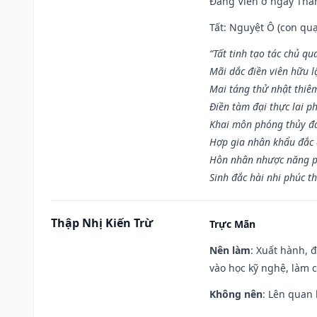
Đăng Viên ở ngày Thân 
Tất: Nguyệt Ô (con quạ
“Tất tinh tạo tác chủ qu
Mãi dắc điền viên hữu lậ
Mai táng thử nhật thiê
Điền tàm đại thực lai p
Khai môn phóng thủy đa 
Hợp gia nhân khẩu đắc 
Hôn nhân nhược năng p
Sinh đắc hài nhi phúc th
Thập Nhị Kiến Trừ
Trực Mãn
Nên làm
: Xuất hành, 
vào học kỹ nghệ, làm 
Không nên
: Lên quan