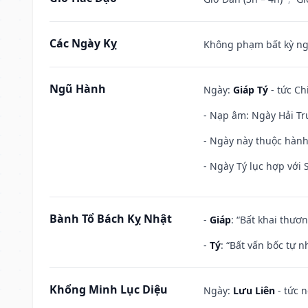
Các Ngày Kỵ
Không phạm bất kỳ ngày
Ngũ Hành
Ngày:
Giáp Tý
- tức Ch
- Nạp âm: Ngày Hải Tr
- Ngày này thuộc hành 
- Ngày Tý lục hợp với
Bành Tổ Bách Kỵ Nhật
-
Giáp
: “Bất khai thươ
-
Tý
: “Bất vấn bốc tự 
Khổng Minh Lục Diệu
Ngày:
Lưu Liên
- tức 