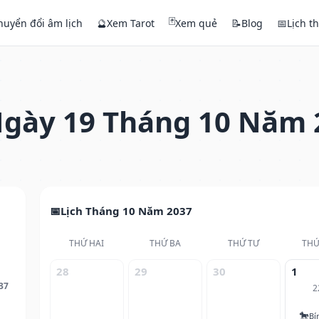
🃏
huyển đổi âm lịch
🔮
Xem Tarot
Xem quẻ
📝
Blog
📅
Lịch t
gày 19 Tháng 10 Năm 
Lịch Tháng 10 Năm 2037
THỨ HAI
THỨ BA
THỨ TƯ
THỨ
28
29
30
1
37
2
🐎
Bí