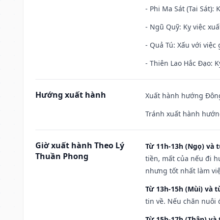
- Phi Ma Sát (Tai Sát): 
- Ngũ Quỹ: Kỵ việc xuấ
- Quả Tú: Xấu với việc g
- Thiên Lao Hắc Đạo: K
Hướng xuất hành
Xuất hành hướng Đông
Tránh xuất hành hướn
Giờ xuất hành Theo Lý
Từ 11h-13h (Ngọ) và t
Thuần Phong
tiền, mất của nếu đi 
nhưng tốt nhất làm vi
Từ 13h-15h (Mùi) và t
tin về. Nếu chăn nuôi 
Từ 15h-17h (Thân) và 