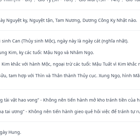
 Nguyệt kỵ, Nguyệt tận, Tam Nương, Dương Công Kỵ Nhật nào.
i sinh Can (Thủy sinh Mộc), ngày này là ngày cát (nghĩa nhật).
ung Kim, kỵ các tuổi: Mậu Ngọ và Nhâm Ngọ.
Kim khắc với hành Mộc, ngoại trừ các tuổi: Mậu Tuất vì Kim khắc 
 Sửu, tam hợp với Thìn và Thân thành Thủy cục. Xung Ngọ, hình Mão
ng tài vật hao vong” - Không nên tiến hành mở kho tránh tiền của 
nhạ tai ương” - Không nên tiến hành gieo quẻ hỏi việc để tránh tự r
ngày Hung.