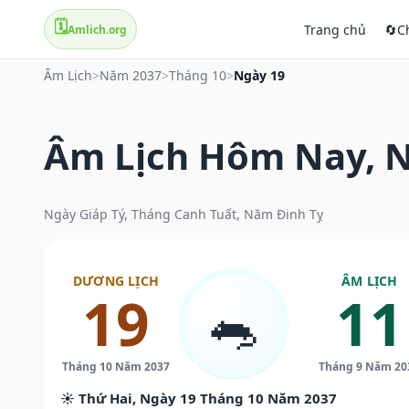
🗓️
Trang chủ
🔄
C
Amlich.org
Âm Lịch
>
Năm 2037
>
Tháng 10
>
Ngày 19
Âm Lịch Hôm Nay, N
Ngày Giáp Tý, Tháng Canh Tuất, Năm Đinh Tỵ
DƯƠNG LỊCH
ÂM LỊCH
19
11
🐀
Tháng 10 Năm 2037
Tháng 9 Năm 20
☀️ Thứ Hai, Ngày 19 Tháng 10 Năm 2037