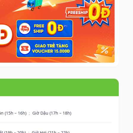
ân (15h – 16h)
;
Giờ Dậu (17h – 18h)
ất (19h – 20h)
;
Giờ Hợi (21h – 22h)