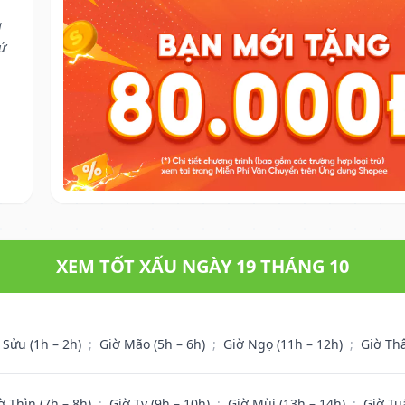
i
cứ
XEM TỐT XẤU NGÀY 19 THÁNG 10
 Sửu (1h – 2h)
;
Giờ Mão (5h – 6h)
;
Giờ Ngọ (11h – 12h)
;
Giờ Th
ờ Thìn (7h – 8h)
;
Giờ Tỵ (9h – 10h)
;
Giờ Mùi (13h – 14h)
;
Giờ Tu