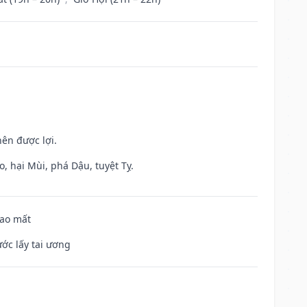
nên được lợi.
, hại Mùi, phá Dậu, tuyệt Tỵ.
hao mất
ước lấy tai ương