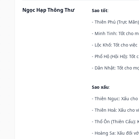
Ngọc Hạp Thông Thư
Sao tốt
:
- Thiên Phú (Trực Mãn)
- Minh Tinh: Tốt cho m
- Lộc Khố: Tốt cho việc
- Phổ Hộ (Hội Hộ): Tốt 
- Dân Nhật: Tốt cho mọ
Sao xấu
:
- Thiên Ngục: Xấu cho 
- Thiên Hoả: Xấu cho v
- Thổ Ôn (Thiên Cẩu): K
- Hoàng Sa: Xấu đối vớ