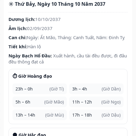
☀️ Thứ Bảy, Ngày 10 Tháng 10 Năm 2037
Dương lịch:
10/10/2037
Âm lịch:
02/09/2037
Can chi:
Ngày: Ất Mão, Tháng: Canh Tuất, Năm: Đinh Tỵ
Tiết khí:
Hàn lộ
Ngày Bạch Hổ Đầu:
Xuất hành, cầu tài đều được, đi đâu
đều thông đạt cả
⏱️ Giờ Hoàng đạo
23h – 0h
(Giờ Tí)
3h – 4h
(Giờ Dần)
5h – 6h
(Giờ Mão)
11h – 12h
(Giờ Ngọ)
13h – 14h
(Giờ Mùi)
17h – 18h
(Giờ Dậu)
🌑 Giờ Hắc đạo