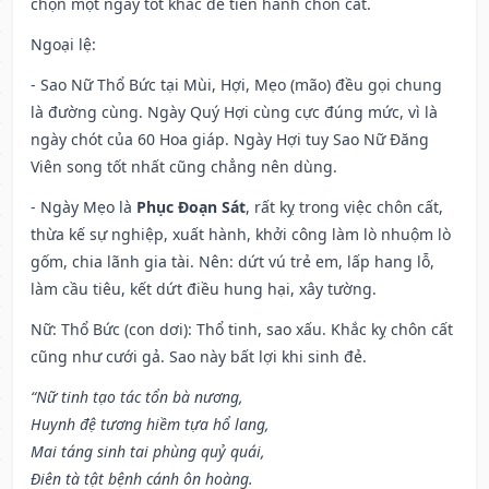
chọn một ngày tốt khác để tiến hành chôn cất.
Ngoại lệ
:
- Sao Nữ Thổ Bức tại Mùi, Hợi, Mẹo (mão) đều gọi chung
là đường cùng. Ngày Quý Hợi cùng cực đúng mức, vì là
ngày chót của 60 Hoa giáp. Ngày Hợi tuy Sao Nữ Đăng
Viên song tốt nhất cũng chẳng nên dùng.
- Ngày Mẹo là
Phục Đoạn Sát
, rất kỵ trong việc chôn cất,
thừa kế sự nghiệp, xuất hành, khởi công làm lò nhuộm lò
gốm, chia lãnh gia tài. Nên: dứt vú trẻ em, lấp hang lỗ,
làm cầu tiêu, kết dứt điều hung hại, xây tường.
Nữ: Thổ Bức (con dơi): Thổ tinh, sao xấu. Khắc kỵ chôn cất
cũng như cưới gả. Sao này bất lợi khi sinh đẻ.
“Nữ tinh tạo tác tổn bà nương,
Huynh đệ tương hiềm tựa hổ lang,
Mai táng sinh tai phùng quỷ quái,
Điên tà tật bệnh cánh ôn hoàng.