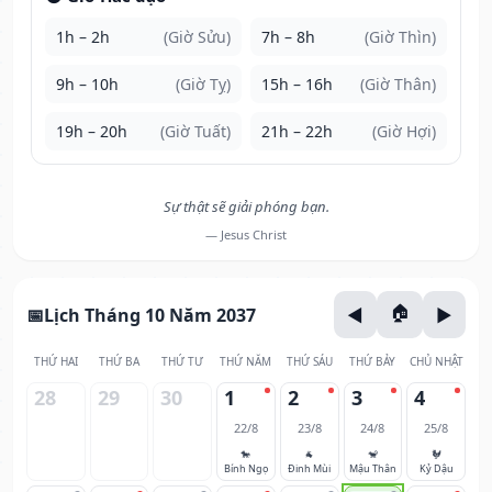
1h – 2h
(Giờ Sửu)
7h – 8h
(Giờ Thìn)
9h – 10h
(Giờ Tỵ)
15h – 16h
(Giờ Thân)
19h – 20h
(Giờ Tuất)
21h – 22h
(Giờ Hợi)
Sự thật sẽ giải phóng bạn.
— Jesus Christ
Lịch Tháng 10 Năm 2037
THỨ HAI
THỨ BA
THỨ TƯ
THỨ NĂM
THỨ SÁU
THỨ BẢY
CHỦ NHẬT
28
29
30
1
2
3
4
22/8
23/8
24/8
25/8
🐎
🐐
🐒
🐓
Bính Ngọ
Đinh Mùi
Mậu Thân
Kỷ Dậu