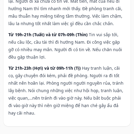
lại. Người đi xa chưa có tin về. Mất tiền, mất của nếu đi
hướng Nam thì tìm nhanh mới thấy. Đề phòng tranh cãi,
mâu thuẫn hay miệng tiếng tầm thường. Việc làm chậm,
lâu la nhưng tốt nhất làm việc gì đều cần chắc chắn.
Từ 19h-21h (Tuất) và từ 07h-09h (Thìn)
Tin vui sắp tới,
nếu cầu lộc, cầu tài thì đi hướng Nam. Đi công việc gặp
gỡ có nhiều may mắn. Người đi có tin về. Nếu chăn nuôi
đều gặp thuận lợi.
Từ 21h-23h (Hợi) và từ 09h-11h (Tị)
Hay tranh luận, cãi
cọ, gây chuyện đói kém, phải đề phòng. Người ra đi tốt
nhất nên hoãn lại. Phòng người người nguyền rủa, tránh
lây bệnh. Nói chung những việc như hội họp, tranh luận,
việc quan,…nên tránh đi vào giờ này. Nếu bắt buộc phải
đi vào giờ này thì nên giữ miệng để hạn ché gây ẩu đả
hay cãi nhau.