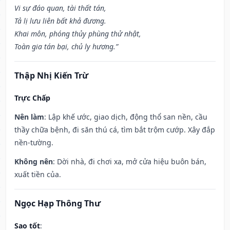
Vi sự đáo quan, tài thất tán,
Tả lị lưu liên bất khả đương.
Khai môn, phóng thủy phùng thử nhật,
Toàn gia tán bại, chủ ly hương.”
Thập Nhị Kiến Trừ
Trực Chấp
Nên làm
: Lập khế ước, giao dịch, động thổ san nền, cầu
thầy chữa bệnh, đi săn thú cá, tìm bắt trộm cướp. Xây đắp
nền-tường.
Không nên
: Dời nhà, đi chơi xa, mở cửa hiệu buôn bán,
xuất tiền của.
Ngọc Hạp Thông Thư
Sao tốt
: