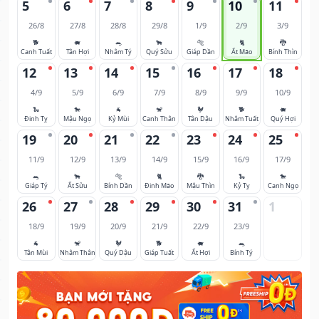
5
6
7
8
9
10
11
26/8
27/8
28/8
29/8
1/9
2/9
3/9
🐕
🐖
🐀
🐂
🐅
🐈
🐉
Canh Tuất
Tân Hợi
Nhâm Tý
Quý Sửu
Giáp Dần
Ất Mão
Bính Thìn
12
13
14
15
16
17
18
4/9
5/9
6/9
7/9
8/9
9/9
10/9
🐍
🐎
🐐
🐒
🐓
🐕
🐖
Đinh Tỵ
Mậu Ngọ
Kỷ Mùi
Canh Thân
Tân Dậu
Nhâm Tuất
Quý Hợi
19
20
21
22
23
24
25
11/9
12/9
13/9
14/9
15/9
16/9
17/9
🐀
🐂
🐅
🐈
🐉
🐍
🐎
Giáp Tý
Ất Sửu
Bính Dần
Đinh Mão
Mậu Thìn
Kỷ Tỵ
Canh Ngọ
26
27
28
29
30
31
1
18/9
19/9
20/9
21/9
22/9
23/9
🐐
🐒
🐓
🐕
🐖
🐀
Tân Mùi
Nhâm Thân
Quý Dậu
Giáp Tuất
Ất Hợi
Bính Tý