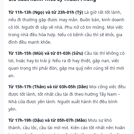
Từ 11h-13h (Ngọ) và từ 23h-01h (Tý)
Là giờ rất tốt lành,
nếu đi thường gặp được may mắn. Buôn bán, kinh doanh
có lời. Người đi sắp về nhà. Phụ nữ có tin mừng. Mọi việc
trong nhà đều hòa hợp. Nếu có bệnh cầu thì sẽ khỏi, gia
đình đều mạnh khỏe.
Từ 13h-15h (Mùi) và từ 01-03h (Sửu)
Cầu tài thì không có
lợi, hoặc hay bị trái ý. Nếu ra đi hay thiệt, gặp nạn, việc
quan trọng thì phải đòn, gặp ma quỷ nên cúng tế thì mới
an.
Từ 15h-17h (Thân) và từ 03h-05h (Dần)
Mọi công việc đều
được tốt lành, tốt nhất cầu tài đi theo hướng Tây Nam –
Nhà cửa được yên lành. Người xuất hành thì đều bình
yên.
Từ 17h-19h (Dậu) và từ 05h-07h (Mão)
Mưu sự khó
thành, cầu lộc, cầu tài mờ mịt. Kiện cáo tốt nhất nên hoãn