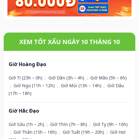
XEM TỐT XẤU NGÀY 10 THÁNG 10
Giờ Hoàng Đạo
Giờ Tí (23h – 0h)
;
Giờ Dần (3h – 4h)
;
Giờ Mão (5h – 6h)
;
Giờ Ngọ (11h – 12h)
;
Giờ Mùi (13h – 14h)
;
Giờ Dậu
(17h – 18h)
Giờ Hắc Đạo
Giờ Sửu (1h – 2h)
;
Giờ Thìn (7h – 8h)
;
Giờ Tỵ (9h – 10h)
;
Giờ Thân (15h – 16h)
;
Giờ Tuất (19h – 20h)
;
Giờ Hợi