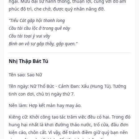
ngại. Mưu đại sự hanh thông, thuận lợi, cùng với đó âm
phúc độ trì, che chở, được quý nhân nâng đỡ.
“Tiểu Cát gặp hội thanh long
Cầu tài cầu lộc ở trong quẻ này
Cầu tài toại ý vui vầy
Bình an vô sự gặp thầy, gặp quen.”
Nhị Thập Bát Tú
Tên sao
: Sao Nữ
Tên ngày
: Nữ Thổ Bức - Cảnh Đan: Xấu (Hung Tú). Tướng
tinh con dơi, chủ trị ngày thứ 7.
Nên làm
: Hợp kết màn hay may áo.
Kiêng cữ
: Khởi công tạo tác trăm việc đều có hại. Trong đó
hung hại nhất là khơi đường tháo nước, trổ cửa, đầu đơn
kiện cáo, chôn cất. Vì vậy, để tránh điềm giữ quý bạn nên