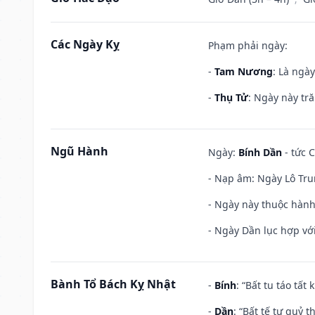
Các Ngày Kỵ
Phạm phải ngày:
-
Tam Nương
: Là ngà
-
Thụ Tử
: Ngày này tr
Ngũ Hành
Ngày:
Bính Dần
- tức C
- Nạp âm: Ngày Lô Tru
- Ngày này thuộc hành
- Ngày Dần lục hợp với
Bành Tổ Bách Kỵ Nhật
-
Bính
: “Bất tu táo tấ
-
Dần
: “Bất tế tự quỷ