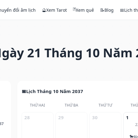
🃏
huyển đổi âm lịch
🔮
Xem Tarot
Xem quẻ
📝
Blog
📅
Lịch t
gày 21 Tháng 10 Năm 
Lịch Tháng 10 Năm 2037
THỨ HAI
THỨ BA
THỨ TƯ
THỨ
28
29
30
1
37
2
🐎
Bí