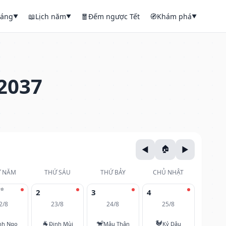
háng
📖
Lịch năm
🧧
Đếm ngược Tết
🧭
Khám phá
▼
▼
▼
2037
 NĂM
THỨ SÁU
THỨ BẢY
CHỦ NHẬT
⭐
2
3
4
2/8
23/8
24/8
25/8
🐐
🐒
🐓
nh Ngọ
Đinh Mùi
Mậu Thân
Kỷ Dậu