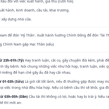
ấu đối với việc xuất hành, giá thú (cưới hỏi).
uất hành, kinh doanh, cầu tài, khai trương.
ệc xây dựng nhà cửa.
am để đón 'Hỷ Thần'. Xuất hành hướng Chính Đông để đón 'Tài Th
g Chính Nam gặp Hạc Thần (xấu)
ừ 23h-01h (Tý)
Hay tranh luận, cãi cọ, gây chuyện đói kém, phải đ
nh lây bệnh. Nói chung những việc như hội họp, tranh luận, việc q
iữ miệng để hạn ché gây ẩu đả hay cãi nhau.
ừ 01-03h (Sửu)
Là giờ rất tốt lành, nếu đi thường gặp được may mắ
ọi việc trong nhà đều hòa hợp. Nếu có bệnh cầu thì sẽ khỏi, gia 
từ 03h-05h (Dần)
Cầu tài thì không có lợi, hoặc hay bị trái ý. Nếu r
ế thì mới an.