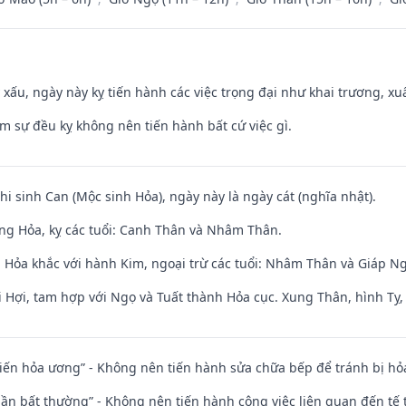
y xấu, ngày này kỵ tiến hành các việc trọng đại như khai trương, xuấ
ăm sự đều kỵ không nên tiến hành bất cứ việc gì.
hi sinh Can (Mộc sinh Hỏa), ngày này là ngày cát (nghĩa nhật).
ng Hỏa, kỵ các tuổi: Canh Thân và Nhâm Thân.
 Hỏa khắc với hành Kim, ngoại trừ các tuổi: Nhâm Thân và Giáp 
 Hợi, tam hợp với Ngọ và Tuất thành Hỏa cục. Xung Thân, hình Tỵ, 
t kiến hỏa ương” - Không nên tiến hành sửa chữa bếp để tránh bị hỏa
 thần bất thường” - Không nên tiến hành công việc liên quan đến t