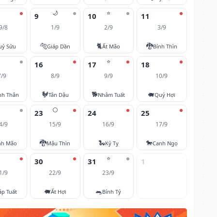
🌙
⭐
9
10
11
9/8
1/9
2/9
3/9
🐅
🐈
🐉
uý Sửu
Giáp Dần
Ất Mão
Bính Thìn
⭐
16
17
18
7/9
8/9
9/9
10/9
🐓
🐕
🐖
nh Thân
Tân Dậu
Nhâm Tuất
Quý Hợi
🌕
23
24
25
4/9
15/9
16/9
17/9
🐉
🐍
🐎
nh Mão
Mậu Thìn
Kỷ Tỵ
Canh Ngọ
⭐
30
31
1
1/9
22/9
23/9
🐖
🐀
áp Tuất
Ất Hợi
Bính Tý