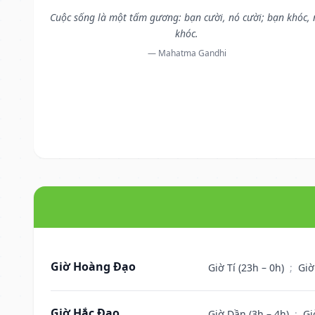
Cuộc sống là một tấm gương: bạn cười, nó cười; bạn khóc, 
khóc.
— Mahatma Gandhi
Giờ Hoàng Đạo
Giờ Tí (23h – 0h)
;
Giờ
Giờ Hắc Đạo
Giờ Dần (3h – 4h)
;
Gi