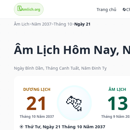
🗓️
Trang chủ
🔄
C
Amlich.org
Âm Lịch
>
Năm 2037
>
Tháng 10
>
Ngày 21
Âm Lịch Hôm Nay, N
Ngày Bính Dần, Tháng Canh Tuất, Năm Đinh Tỵ
DƯƠNG LỊCH
ÂM LỊCH
21
13
🐅
Tháng 10 Năm 2037
Tháng 9 Năm 20
☀️ Thứ Tư, Ngày 21 Tháng 10 Năm 2037