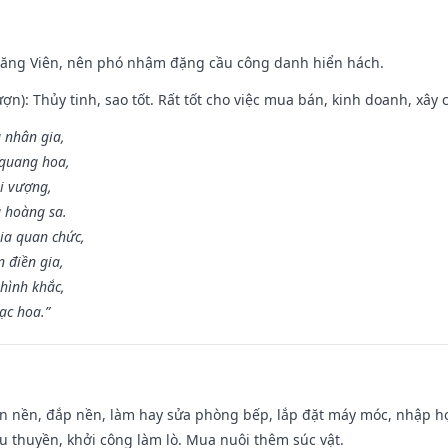
Đăng Viên, nên phó nhậm đặng cầu công danh hiển hách.
ợn): Thủy tinh, sao tốt. Rất tốt cho việc mua bán, kinh doanh, xây c
 nhân gia,
i quang hoa,
ài vượng,
g hoàng sa.
ia quan chức,
 điền gia,
hình khắc,
ạc hoa.”
an nền, đắp nền, làm hay sửa phòng bếp, lắp đặt máy móc, nhập họ
u thuyền, khởi công làm lò. Mua nuôi thêm súc vật.