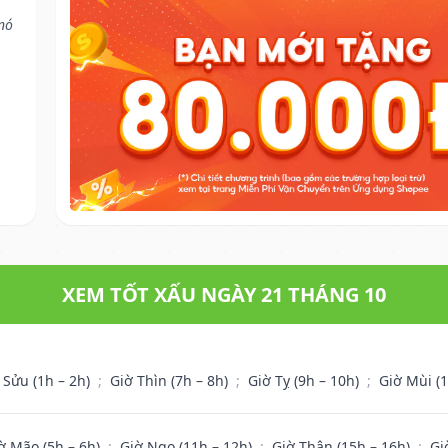
nó
XEM TỐT XẤU NGÀY 21 THÁNG 10
 Sửu (1h – 2h)
;
Giờ Thìn (7h – 8h)
;
Giờ Tỵ (9h – 10h)
;
Giờ Mùi (
ờ Mão (5h – 6h)
;
Giờ Ngọ (11h – 12h)
;
Giờ Thân (15h – 16h)
;
Gi