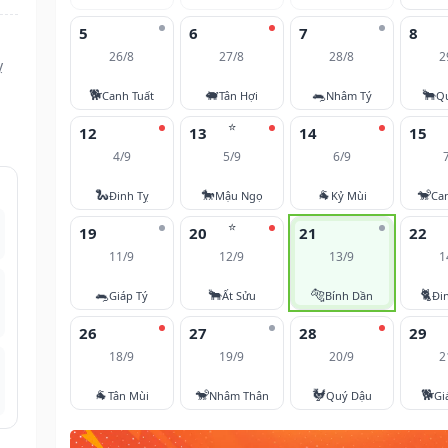
5
6
7
8
26/8
27/8
28/8
2
ỵ
🐕
🐖
🐀
🐂
Canh Tuất
Tân Hợi
Nhâm Tý
Q
⭐
12
13
14
15
4/9
5/9
6/9
🐍
🐎
🐐
🐒
Đinh Tỵ
Mậu Ngọ
Kỷ Mùi
Ca
⭐
19
20
21
22
11/9
12/9
13/9
1
🐀
🐂
🐅
🐈
Giáp Tý
Ất Sửu
Bính Dần
Đi
26
27
28
29
18/9
19/9
20/9
2
🐐
🐒
🐓
🐕
Tân Mùi
Nhâm Thân
Quý Dậu
Gi