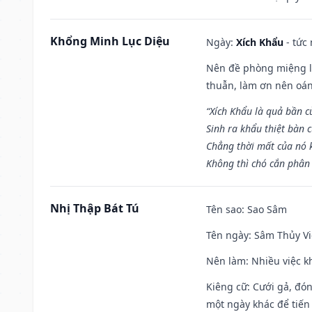
Khổng Minh Lục Diệu
Ngày:
Xích Khẩu
- tức
Nên đề phòng miệng lư
thuẫn, làm ơn nên oán
“Xích Khẩu là quả bần 
Sinh ra khẩu thiệt bàn c
Chẳng thời mất của nó 
Không thì chó cắn phân 
Nhị Thập Bát Tú
Tên sao
: Sao Sâm
Tên ngày
: Sâm Thủy Vi
Nên làm
: Nhiều việc k
Kiêng cữ
: Cưới gả, đó
một ngày khác để tiến