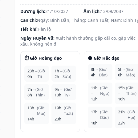
Dương lịch:
21/10/2037
Âm lịch:
13/09/2037
Can chi:
Ngày: Bính Dần, Tháng: Canh Tuất, Năm: Đinh T
Tiết khí:
Hàn lộ
Ngày Huyền Vũ:
Xuất hành thường gặp cãi cọ, gặp việc
xấu, không nên đi
⏱️ Giờ Hoàng đạo
🌑 Giờ Hắc đạo
3h –
(Giờ
5h –
(Giờ
23h –
(Giờ
1h –
(Giờ
4h
Dần)
6h
Mão)
0h
Tí)
2h
Sửu)
11h
(Giờ
15h
(Giờ
7h –
(Giờ
9h –
(Giờ
–
Ngọ)
–
Thân)
8h
Thìn)
10h
Tỵ)
12h
16h
13h
(Giờ
19h
(Giờ
17h
(Giờ
21h
(Giờ
–
Mùi)
–
Tuất)
–
Dậu)
–
Hợi)
14h
20h
18h
22h