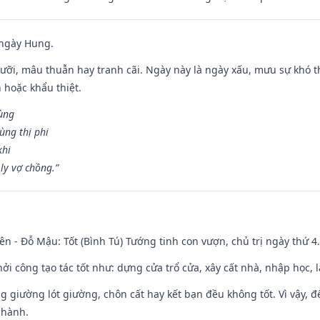
 ngày Hung.
ỡi, mâu thuẫn hay tranh cãi. Ngày này là ngày xấu, mưu sự khó thà
 hoặc khẩu thiệt.
cùng
ùng thị phi
khi
ly vợ chồng.”
ên - Đỗ Mậu: Tốt (Bình Tú) Tướng tinh con vượn, chủ trị ngày thứ 4.
hởi công tạo tác tốt như: dựng cửa trổ cửa, xây cất nhà, nhập học,
ng giường lót giường, chôn cất hay kết bạn đều không tốt. Vì vậy, 
 hành.