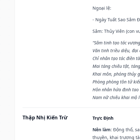
Ngoại lệ
:
- Ngày Tuất Sao Sâm 
Sâm: Thủy Viên (con vư
“Sâm tinh tạo tác vượng
Văn tinh triều diệu, đạ
Chỉ nhân tạo tác điền t
Mai táng chiêu tật, tán
Khai môn, phóng thủy g
Phòng phòng tôn tử kiến
Hôn nhân hứa định tao 
Nam nữ chiêu khai mộ l
Thập Nhị Kiến Trừ
Trực Định
Nên làm
: Động thổ, s
thuyền, khai trương tà