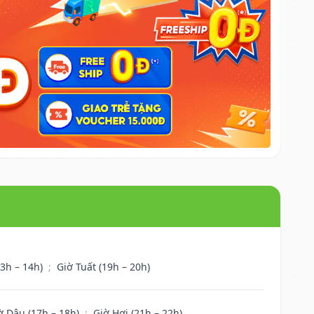
13h – 14h)
;
Giờ Tuất (19h – 20h)
ờ Dậu (17h – 18h)
;
Giờ Hợi (21h – 22h)