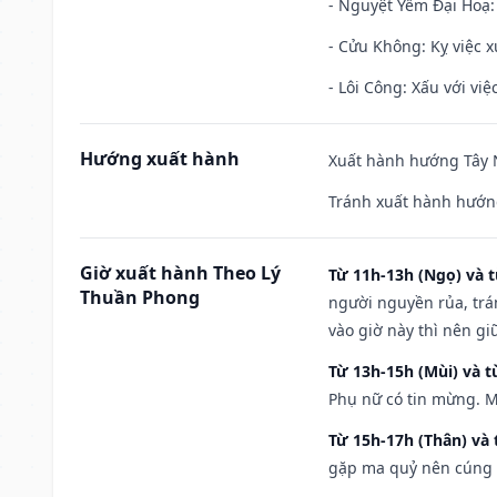
- Nguyệt Yếm Đại Hoạ: X
- Cửu Không: Kỵ việc x
- Lôi Công: Xấu với vi
Hướng xuất hành
Xuất hành hướng Tây N
Tránh xuất hành hướn
Giờ xuất hành Theo Lý
Từ 11h-13h (Ngọ) và t
Thuần Phong
người nguyền rủa, trá
vào giờ này thì nên g
Từ 13h-15h (Mùi) và t
Phụ nữ có tin mừng. M
Từ 15h-17h (Thân) và 
gặp ma quỷ nên cúng t