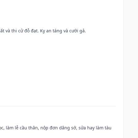
ất và thi cử đỗ đạt. Kỵ an táng và cưới gả.
c, làm lễ cầu thân, nộp đơn dâng sớ, sửa hay làm tàu