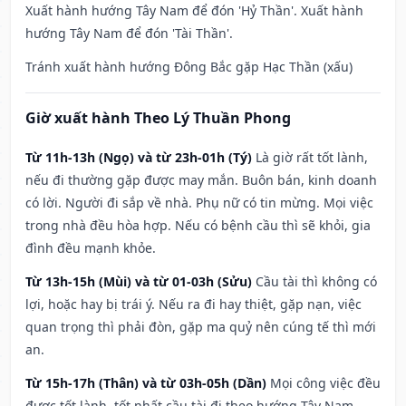
Xuất hành hướng Tây Nam để đón 'Hỷ Thần'. Xuất hành
hướng Tây Nam để đón 'Tài Thần'.
Tránh xuất hành hướng Đông Bắc gặp Hạc Thần (xấu)
Giờ xuất hành Theo Lý Thuần Phong
Từ 11h-13h (Ngọ) và từ 23h-01h (Tý)
Là giờ rất tốt lành,
nếu đi thường gặp được may mắn. Buôn bán, kinh doanh
có lời. Người đi sắp về nhà. Phụ nữ có tin mừng. Mọi việc
trong nhà đều hòa hợp. Nếu có bệnh cầu thì sẽ khỏi, gia
đình đều mạnh khỏe.
Từ 13h-15h (Mùi) và từ 01-03h (Sửu)
Cầu tài thì không có
lợi, hoặc hay bị trái ý. Nếu ra đi hay thiệt, gặp nạn, việc
quan trọng thì phải đòn, gặp ma quỷ nên cúng tế thì mới
an.
Từ 15h-17h (Thân) và từ 03h-05h (Dần)
Mọi công việc đều
được tốt lành, tốt nhất cầu tài đi theo hướng Tây Nam –