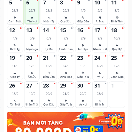
5
6
7
8
9
10
11
26/8
27/8
28/8
29/8
1/9
2/9
3/9
🐕
🐖
🐀
🐂
🐅
🐈
🐉
Canh Tuất
Tân Hợi
Nhâm Tý
Quý Sửu
Giáp Dần
Ất Mão
Bính Thìn
12
13
14
15
16
17
18
4/9
5/9
6/9
7/9
8/9
9/9
10/9
🐍
🐎
🐐
🐒
🐓
🐕
🐖
Đinh Tỵ
Mậu Ngọ
Kỷ Mùi
Canh Thân
Tân Dậu
Nhâm Tuất
Quý Hợi
19
20
21
22
23
24
25
11/9
12/9
13/9
14/9
15/9
16/9
17/9
🐀
🐂
🐅
🐈
🐉
🐍
🐎
Giáp Tý
Ất Sửu
Bính Dần
Đinh Mão
Mậu Thìn
Kỷ Tỵ
Canh Ngọ
26
27
28
29
30
31
1
18/9
19/9
20/9
21/9
22/9
23/9
🐐
🐒
🐓
🐕
🐖
🐀
Tân Mùi
Nhâm Thân
Quý Dậu
Giáp Tuất
Ất Hợi
Bính Tý