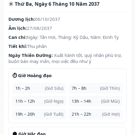
☀️ Thứ Ba, Ngày 6 Tháng 10 Năm 2037
Dương lịch:
06/10/2037
Âm lịch:
27/08/2037
Can chi:
Ngày: Tân Hợi, Tháng: Kỷ Dậu, Năm: Đinh Tỵ
Tiết khí:
Thu phân
Ngày Thiên Đường:
Xuất hành tốt, quý nhân phù trợ,
buôn bán may mắn, mọi việc đều như ý
⏱️ Giờ Hoàng đạo
1h – 2h
(Giờ Sửu)
7h – 8h
(Giờ Thìn)
11h – 12h
(Giờ Ngọ)
13h – 14h
(Giờ Mùi)
19h – 20h
(Giờ Tuất)
21h – 22h
(Giờ Hợi)
🌑 Giờ Hắc đạo