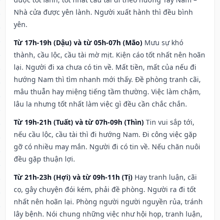
Nhà cửa được yên lành. Người xuất hành thì đều bình
yên.
Từ 17h-19h (Dậu) và từ 05h-07h (Mão)
Mưu sự khó
thành, cầu lộc, cầu tài mờ mịt. Kiện cáo tốt nhất nên hoãn
lại. Người đi xa chưa có tin về. Mất tiền, mất của nếu đi
hướng Nam thì tìm nhanh mới thấy. Đề phòng tranh cãi,
mâu thuẫn hay miệng tiếng tầm thường. Việc làm chậm,
lâu la nhưng tốt nhất làm việc gì đều cần chắc chắn.
Từ 19h-21h (Tuất) và từ 07h-09h (Thìn)
Tin vui sắp tới,
nếu cầu lộc, cầu tài thì đi hướng Nam. Đi công việc gặp
gỡ có nhiều may mắn. Người đi có tin về. Nếu chăn nuôi
đều gặp thuận lợi.
Từ 21h-23h (Hợi) và từ 09h-11h (Tị)
Hay tranh luận, cãi
cọ, gây chuyện đói kém, phải đề phòng. Người ra đi tốt
nhất nên hoãn lại. Phòng người người nguyền rủa, tránh
lây bệnh. Nói chung những việc như hội họp, tranh luận,