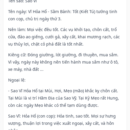
Tên sao
: Sao Vĩ
Tên ngày
: Vĩ Hỏa Hổ - Sầm Bành: Tốt (Kiết Tú) tướng tinh
con cọp, chủ trị ngày thứ 3.
Nên làm
: Mọi việc đều tốt. Các vụ khởi tạo, chôn cất, trổ
cửa, đào ao giếng, cưới gả, xây cất, khai mương rạch, các
vụ thủy lợi, chặt cỏ phá đất là tốt nhất.
Kiêng cữ
: Đóng giường, lót giường, đi thuyền, mua sắm.
Vì vậy, ngày này không nên tiến hành mua sắm như ô tô,
xe máy, nhà đất ...
Ngoại lệ
:
- Sao Vĩ Hỏa Hổ tại Mùi, Hợi, Mẹo (mão) khắc kỵ chôn cất.
Tại Mùi là vị trí Hãm Địa của Sao Vỹ. Tại Kỷ Mẹo rất Hung,
còn các ngày Mẹo khác có thể tạm dùng được.
Sao Vĩ: Hỏa Hổ (con cọp): Hỏa tinh, sao tốt. Mọi sự hưng
vượng, thuận lợi trong việc xuất ngoại, xây cất, và hôn