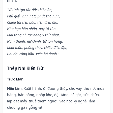
nhân.
“Vĩ tinh tạo tác đắc thiên ân,
Phú quý, vinh hoa, phúc thọ ninh,
Chiêu tài tiến bảo, tiến điền địa,
Hòa hợp hôn nhân, quý tử tôn.
Mai táng nhược năng y thử nhật,
Nam thanh, nữ chính, tử tôn hưng.
Khai môn, phóng thủy, chiêu điền địa,
Đại đại công hầu, viễn bá danh.”
Thập Nhị Kiến Trừ
Trực Mãn
Nên làm
: Xuất hành, đi đường thủy, cho vay, thu nợ, mua
hàng, bán hàng, nhập kho, đặt táng, kê gác, sửa chữa,
lắp đặt máy, thuê thêm người, vào học kỹ nghệ, làm
chuồng gà ngỗng vịt.