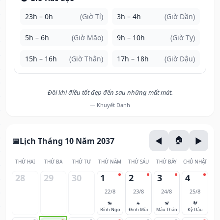
23h – 0h
(Giờ Tí)
3h – 4h
(Giờ Dần)
5h – 6h
(Giờ Mão)
9h – 10h
(Giờ Tỵ)
15h – 16h
(Giờ Thân)
17h – 18h
(Giờ Dậu)
Đôi khi điều tốt đẹp đến sau những mất mát.
— Khuyết Danh
Lịch Tháng 10 Năm 2037
THỨ HAI
THỨ BA
THỨ TƯ
THỨ NĂM
THỨ SÁU
THỨ BẢY
CHỦ NHẬT
28
29
30
1
2
3
4
22/8
23/8
24/8
25/8
🐎
🐐
🐒
🐓
Bính Ngọ
Đinh Mùi
Mậu Thân
Kỷ Dậu