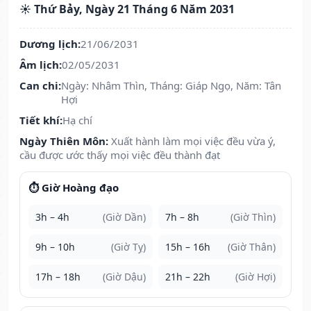
☀️ Thứ Bảy, Ngày 21 Tháng 6 Năm 2031
Dương lịch:
21/06/2031
Âm lịch:
02/05/2031
Can chi:
Ngày: Nhâm Thìn, Tháng: Giáp Ngọ, Năm: Tân
Hợi
Tiết khí:
Hạ chí
Ngày Thiên Môn:
Xuất hành làm mọi việc đều vừa ý,
cầu được ước thấy mọi việc đều thành đạt
⏱️ Giờ Hoàng đạo
3h – 4h
(Giờ Dần)
7h – 8h
(Giờ Thìn)
9h – 10h
(Giờ Tỵ)
15h – 16h
(Giờ Thân)
17h – 18h
(Giờ Dậu)
21h – 22h
(Giờ Hợi)