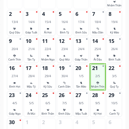
🐒
Nhâm Thân
2
3
4
5
6
7
8
13/4
14/4
15/4
16/4
17/4
18/4
19/4
🐓
🐕
🐖
🐀
🐂
🐅
🐈
Quý Dậu
Giáp Tuất
Ất Hợi
Bính Tý
Đinh Sửu
Mậu Dần
Kỷ Mão
9
10
11
12
13
14
15
20/4
21/4
22/4
23/4
24/4
25/4
26/4
🐉
🐍
🐎
🐐
🐒
🐓
🐕
Canh Thìn
Tân Tỵ
Nhâm Ngọ
Quý Mùi
Giáp Thân
Ất Dậu
Bính Tuất
16
17
18
19
20
21
22
27/4
28/4
29/4
30/4
1/5
2/5
3/5
🐖
🐀
🐂
🐅
🐈
🐉
🐍
Đinh Hợi
Mậu Tý
Kỷ Sửu
Canh Dần
Tân Mão
Nhâm Thìn
Quý Tỵ
23
24
25
26
27
28
29
4/5
5/5
6/5
7/5
8/5
9/5
10/5
🐎
🐐
🐒
🐓
🐕
🐖
🐀
Giáp Ngọ
Ất Mùi
Bính Thân
Đinh Dậu
Mậu Tuất
Kỷ Hợi
Canh Tý
30
1
2
3
4
5
6