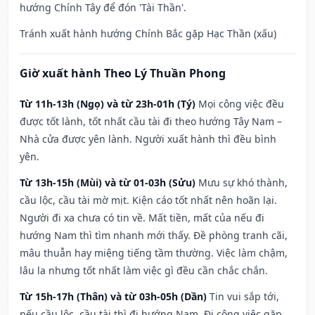
hướng Chính Tây để đón 'Tài Thần'.
Tránh xuất hành hướng Chính Bắc gặp Hạc Thần (xấu)
Giờ xuất hành Theo Lý Thuần Phong
Từ 11h-13h (Ngọ) và từ 23h-01h (Tý)
Mọi công việc đều
được tốt lành, tốt nhất cầu tài đi theo hướng Tây Nam –
Nhà cửa được yên lành. Người xuất hành thì đều bình
yên.
Từ 13h-15h (Mùi) và từ 01-03h (Sửu)
Mưu sự khó thành,
cầu lộc, cầu tài mờ mịt. Kiện cáo tốt nhất nên hoãn lại.
Người đi xa chưa có tin về. Mất tiền, mất của nếu đi
hướng Nam thì tìm nhanh mới thấy. Đề phòng tranh cãi,
mâu thuẫn hay miệng tiếng tầm thường. Việc làm chậm,
lâu la nhưng tốt nhất làm việc gì đều cần chắc chắn.
Từ 15h-17h (Thân) và từ 03h-05h (Dần)
Tin vui sắp tới,
nếu cầu lộc, cầu tài thì đi hướng Nam. Đi công việc gặp