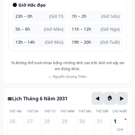
🌑 Giờ Hắc đạo
23h – 0h
(Giờ Tí)
1h – 2h
(Giờ Sửu)
5h – 6h
(Giờ Mão)
11h – 12h
(Giờ Ngọ)
13h – 14h
(Giờ Mùi)
19h – 20h
(Giờ Tuất)
Ta không thể nuôi nhau bằng những ánh sao trời. Anh nói vậy xin
em đừng khóc.
— Nguyễn Quang Thiều
Lịch Tháng 6 Năm 2031
THỨ HAI
THỨ BA
THỨ TƯ
THỨ NĂM
THỨ SÁU
THỨ BẢY
CHỦ NHẬT
26
27
28
29
30
31
1
12/4