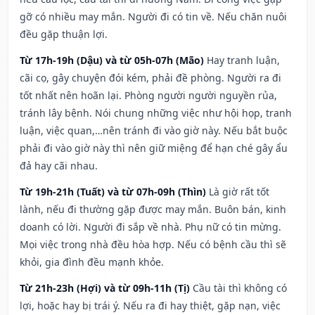
gỡ có nhiều may mắn. Người đi có tin về. Nếu chăn nuôi
đều gặp thuận lợi.
Từ 17h-19h (Dậu) và từ 05h-07h (Mão)
Hay tranh luận,
cãi cọ, gây chuyện đói kém, phải đề phòng. Người ra đi
tốt nhất nên hoãn lại. Phòng người người nguyền rủa,
tránh lây bệnh. Nói chung những việc như hội họp, tranh
luận, việc quan,…nên tránh đi vào giờ này. Nếu bắt buộc
phải đi vào giờ này thì nên giữ miệng để hạn ché gây ẩu
đả hay cãi nhau.
Từ 19h-21h (Tuất) và từ 07h-09h (Thìn)
Là giờ rất tốt
lành, nếu đi thường gặp được may mắn. Buôn bán, kinh
doanh có lời. Người đi sắp về nhà. Phụ nữ có tin mừng.
Mọi việc trong nhà đều hòa hợp. Nếu có bệnh cầu thì sẽ
khỏi, gia đình đều mạnh khỏe.
Từ 21h-23h (Hợi) và từ 09h-11h (Tị)
Cầu tài thì không có
lợi, hoặc hay bị trái ý. Nếu ra đi hay thiệt, gặp nạn, việc