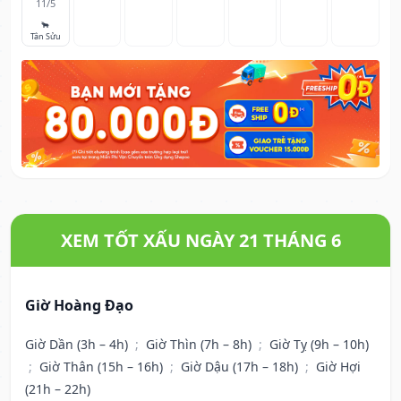
11/5
🐂
Tân Sửu
XEM TỐT XẤU NGÀY 21 THÁNG 6
Giờ Hoàng Đạo
Giờ Dần (3h – 4h)
;
Giờ Thìn (7h – 8h)
;
Giờ Tỵ (9h – 10h)
;
Giờ Thân (15h – 16h)
;
Giờ Dậu (17h – 18h)
;
Giờ Hợi
(21h – 22h)