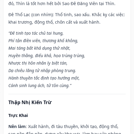
đó, Thìn là tốt hơn hết bởi Sao Đê Đăng Viên tại Thìn.
Đê Thổ Lạc (con nhím): Thổ tinh, sao xấu. Khắc kỵ các việc:
khai trương, động thổ, chôn cất và xuất hành.
“Đê tinh tạo tác chủ tai hung,
Phí tận điền viên, thương khố không,
Mai táng bất khả dụng thử nhật,
Huyền thằng, điếu khả, họa trùng trùng,
Nhược thị hôn nhân ly biệt tán,
Dạ chiêu lãng tử nhập phòng trung.
Hành thuyền tắc định tạo hướng một,
Cánh sinh lung ách, tử tôn cùng.”
Thập Nhị Kiến Trừ
Trực Khai
Nên làm
: Xuất hành, đi tàu thuyền, khởi tạo, động thổ,
san nền đắp nền, dựng xây kho vựa, làm hay sửa phòng