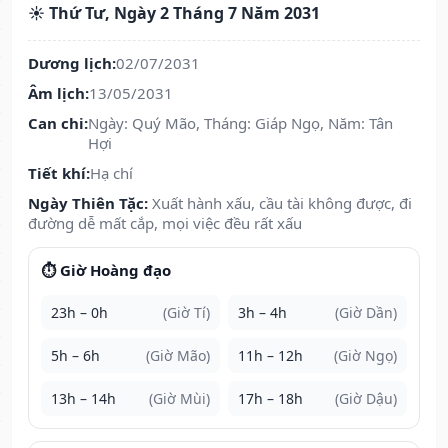
☀️ Thứ Tư, Ngày 2 Tháng 7 Năm 2031
Dương lịch:
02/07/2031
Âm lịch:
13/05/2031
Can chi:
Ngày: Quý Mão, Tháng: Giáp Ngọ, Năm: Tân
Hợi
Tiết khí:
Hạ chí
Ngày Thiên Tặc:
Xuất hành xấu, cầu tài không được, đi
đường dễ mất cắp, mọi việc đều rất xấu
⏱️ Giờ Hoàng đạo
23h – 0h
(Giờ Tí)
3h – 4h
(Giờ Dần)
5h – 6h
(Giờ Mão)
11h – 12h
(Giờ Ngọ)
13h – 14h
(Giờ Mùi)
17h – 18h
(Giờ Dậu)