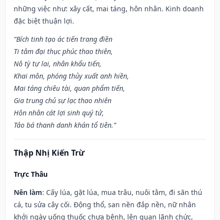
những việc như: xây cất, mai táng, hôn nhân. Kinh doanh
đặc biệt thuận lợi.
“Bích tinh tạo ác tiến trang điền
Ti tâm đại thục phúc thao thiên,
Nô tỳ tự lai, nhân khẩu tiến,
Khai môn, phóng thủy xuất anh hiền,
Mai táng chiêu tài, quan phẩm tiến,
Gia trung chủ sự lạc thao nhiên
Hôn nhân cát lợi sinh quý tử,
Tảo bá thanh danh khán tổ tiên.”
Thập Nhị Kiến Trừ
Trực Thâu
Nên làm
: Cấy lúa, gặt lúa, mua trâu, nuôi tằm, đi săn thú
cá, tu sửa cây cối. Động thổ, san nền đắp nền, nữ nhân
khởi ngày uống thuốc chưa bệnh, lên quan lãnh chức,