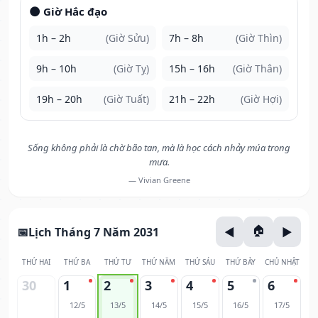
🌑 Giờ Hắc đạo
1h – 2h
(Giờ Sửu)
7h – 8h
(Giờ Thìn)
9h – 10h
(Giờ Tỵ)
15h – 16h
(Giờ Thân)
19h – 20h
(Giờ Tuất)
21h – 22h
(Giờ Hợi)
Sống không phải là chờ bão tan, mà là học cách nhảy múa trong
mưa.
— Vivian Greene
Lịch Tháng 7 Năm 2031
THỨ HAI
THỨ BA
THỨ TƯ
THỨ NĂM
THỨ SÁU
THỨ BẢY
CHỦ NHẬT
30
1
2
3
4
5
6
12/5
13/5
14/5
15/5
16/5
17/5