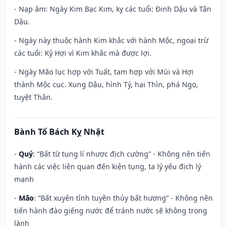
- Nạp âm: Ngày Kim Bạc Kim, kỵ các tuổi: Đinh Dậu và Tân
Dậu.
- Ngày này thuộc hành Kim khắc với hành Mộc, ngoại trừ
các tuổi: Kỷ Hợi vì Kim khắc mà được lợi.
- Ngày Mão lục hợp với Tuất, tam hợp với Mùi và Hợi
thành Mộc cục. Xung Dậu, hình Tý, hại Thìn, phá Ngọ,
tuyệt Thân.
Bành Tổ Bách Kỵ Nhật
-
Quý
: “Bất từ tụng lí nhược địch cường” - Không nên tiến
hành các việc liên quan đến kiện tụng, ta lý yếu địch lý
mạnh
-
Mão
: “Bất xuyên tỉnh tuyền thủy bất hương” - Không nên
tiến hành đào giếng nước để tránh nước sẽ không trong
lành