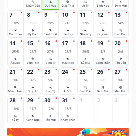
🐅
🐈
🐉
🐍
🐎
🐐
Nhâm Dần
Quý Mão
Giáp Thìn
Ất Tỵ
Bính Ngọ
Đinh Mùi
7
8
9
10
11
12
13
18/5
19/5
20/5
21/5
22/5
23/5
24/5
🐒
🐓
🐕
🐖
🐀
🐂
🐅
Mậu Thân
Kỷ Dậu
Canh Tuất
Tân Hợi
Nhâm Tý
Quý Sửu
Giáp Dần
14
15
16
17
18
19
20
25/5
26/5
27/5
28/5
29/5
1/6
2/6
🐈
🐉
🐍
🐎
🐐
🐒
🐓
Ất Mão
Bính Thìn
Đinh Tỵ
Mậu Ngọ
Kỷ Mùi
Canh Thân
Tân Dậu
21
22
23
24
25
26
27
3/6
4/6
5/6
6/6
7/6
8/6
9/6
🐕
🐖
🐀
🐂
🐅
🐈
🐉
Nhâm Tuất
Quý Hợi
Giáp Tý
Ất Sửu
Bính Dần
Đinh Mão
Mậu Thìn
28
29
30
31
1
2
3
10/6
11/6
12/6
13/6
🐍
🐎
🐐
🐒
Kỷ Tỵ
Canh Ngọ
Tân Mùi
Nhâm Thân