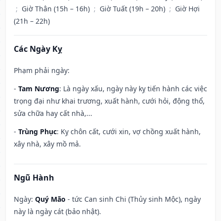
;
Giờ Thân (15h – 16h)
;
Giờ Tuất (19h – 20h)
;
Giờ Hợi
(21h – 22h)
Các Ngày Kỵ
Phạm phải ngày:
-
Tam Nương
: Là ngày xấu, ngày này kỵ tiến hành các việc
trọng đại như khai trương, xuất hành, cưới hỏi, động thổ,
sửa chữa hay cất nhà,...
-
Trùng Phục
: Kỵ chôn cất, cưới xin, vợ chồng xuất hành,
xây nhà, xây mồ mả.
Ngũ Hành
Ngày:
Quý Mão
- tức Can sinh Chi (Thủy sinh Mộc), ngày
này là ngày cát (bảo nhật).