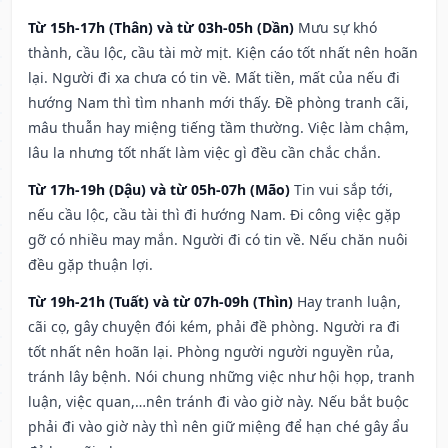
Từ 15h-17h (Thân) và từ 03h-05h (Dần)
Mưu sự khó
thành, cầu lộc, cầu tài mờ mịt. Kiện cáo tốt nhất nên hoãn
lại. Người đi xa chưa có tin về. Mất tiền, mất của nếu đi
hướng Nam thì tìm nhanh mới thấy. Đề phòng tranh cãi,
mâu thuẫn hay miệng tiếng tầm thường. Việc làm chậm,
lâu la nhưng tốt nhất làm việc gì đều cần chắc chắn.
Từ 17h-19h (Dậu) và từ 05h-07h (Mão)
Tin vui sắp tới,
nếu cầu lộc, cầu tài thì đi hướng Nam. Đi công việc gặp
gỡ có nhiều may mắn. Người đi có tin về. Nếu chăn nuôi
đều gặp thuận lợi.
Từ 19h-21h (Tuất) và từ 07h-09h (Thìn)
Hay tranh luận,
cãi cọ, gây chuyện đói kém, phải đề phòng. Người ra đi
tốt nhất nên hoãn lại. Phòng người người nguyền rủa,
tránh lây bệnh. Nói chung những việc như hội họp, tranh
luận, việc quan,…nên tránh đi vào giờ này. Nếu bắt buộc
phải đi vào giờ này thì nên giữ miệng để hạn ché gây ẩu