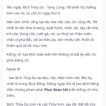
Tên ngày
: Bích Thủy Du - Tang Cung: Tốt (Kiết Tú) Tướng
tinh con rái cá, chủ trị ngày thứ 4.
Nên làm
: Khởi công tạo tác mọi việc việc chi cũng tốt. Tốt
nhất là việc khai trương, xuất hành, chôn cất, xây cất nhà,
trổ cửa, dựng cửa, cưới gả, các vụ thuỷ lợi, tháo nước,
chặt cỏ phá đất, cắt áo thêu áo, làm nhiều việc thiện ắt
thiện quả sẽ tới mau hơn.
Kiêng cữ
: Sao Bích toàn kiết nên không có bất kỳ việc chi
phải kiêng cữ.
Ngoại lệ
:
- Sao Bích Thủy Du tại Mùi, Hợi, Mão trăm việc đều kỵ,
nhất là trong Mùa Đông. Riêng ngày Hợi là Sao Bích Đăng
Viên nhưng phạm phải
Phục Đoạn Sát
(nên kiêng cữ như
trên).
Bích: Thủy Du (con rái cá): Thủy tinh, sao tốt. Rất tốt cho