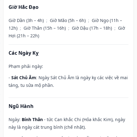
Giờ Hắc Đạo
Giờ Dần (3h – 4h)
;
Giờ Mão (5h – 6h)
;
Giờ Ngọ (11h –
12h)
;
Giờ Thân (15h – 16h)
;
Giờ Dậu (17h – 18h)
;
Giờ
Hợi (21h – 22h)
Các Ngày Kỵ
Phạm phải ngày:
-
Sát Chủ Âm
: Ngày Sát Chủ Âm là ngày kỵ các việc về mai
táng, tu sửa mộ phần.
Ngũ Hành
Ngày:
Bính Thân
- tức Can khắc Chi (Hỏa khắc Kim), ngày
này là ngày cát trung bình (chế nhật).