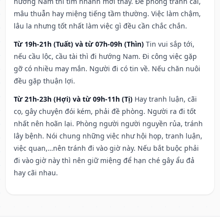
hướng Nam thì tìm nhanh mới thấy. Đề phòng tranh cãi,
mâu thuẫn hay miệng tiếng tầm thường. Việc làm chậm,
lâu la nhưng tốt nhất làm việc gì đều cần chắc chắn.
Từ 19h-21h (Tuất) và từ 07h-09h (Thìn)
Tin vui sắp tới,
nếu cầu lộc, cầu tài thì đi hướng Nam. Đi công việc gặp
gỡ có nhiều may mắn. Người đi có tin về. Nếu chăn nuôi
đều gặp thuận lợi.
Từ 21h-23h (Hợi) và từ 09h-11h (Tị)
Hay tranh luận, cãi
cọ, gây chuyện đói kém, phải đề phòng. Người ra đi tốt
nhất nên hoãn lại. Phòng người người nguyền rủa, tránh
lây bệnh. Nói chung những việc như hội họp, tranh luận,
việc quan,…nên tránh đi vào giờ này. Nếu bắt buộc phải
đi vào giờ này thì nên giữ miệng để hạn ché gây ẩu đả
hay cãi nhau.