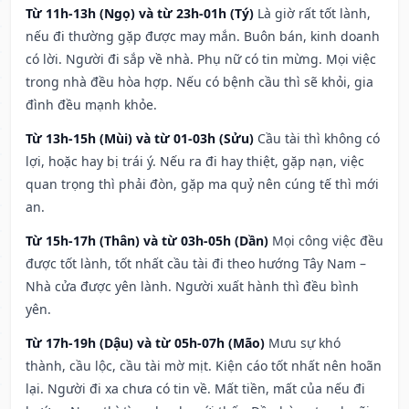
Từ 11h-13h (Ngọ) và từ 23h-01h (Tý)
Là giờ rất tốt lành,
nếu đi thường gặp được may mắn. Buôn bán, kinh doanh
có lời. Người đi sắp về nhà. Phụ nữ có tin mừng. Mọi việc
trong nhà đều hòa hợp. Nếu có bệnh cầu thì sẽ khỏi, gia
đình đều mạnh khỏe.
Từ 13h-15h (Mùi) và từ 01-03h (Sửu)
Cầu tài thì không có
lợi, hoặc hay bị trái ý. Nếu ra đi hay thiệt, gặp nạn, việc
quan trọng thì phải đòn, gặp ma quỷ nên cúng tế thì mới
an.
Từ 15h-17h (Thân) và từ 03h-05h (Dần)
Mọi công việc đều
được tốt lành, tốt nhất cầu tài đi theo hướng Tây Nam –
Nhà cửa được yên lành. Người xuất hành thì đều bình
yên.
Từ 17h-19h (Dậu) và từ 05h-07h (Mão)
Mưu sự khó
thành, cầu lộc, cầu tài mờ mịt. Kiện cáo tốt nhất nên hoãn
lại. Người đi xa chưa có tin về. Mất tiền, mất của nếu đi