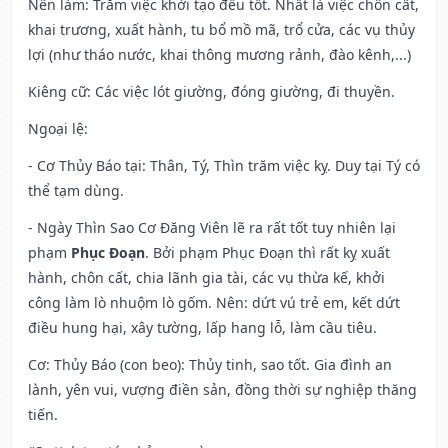
Nên làm
: Trăm việc khởi tạo đều tốt. Nhất là việc chôn cất,
khai trương, xuất hành, tu bổ mồ mã, trổ cửa, các vụ thủy
lợi (như tháo nước, khai thông mương rảnh, đào kênh,...)
Kiêng cữ
: Các việc lót giường, đóng giường, đi thuyền.
Ngoại lệ
:
- Cơ Thủy Báo tại: Thân, Tý, Thìn trăm việc kỵ. Duy tại Tý có
thể tạm dùng.
- Ngày Thìn Sao Cơ Đăng Viên lẽ ra rất tốt tuy nhiên lại
phạm
Phục Đoạn
. Bởi phạm Phục Đoạn thì rất kỵ xuất
hành, chôn cất, chia lãnh gia tài, các vụ thừa kế, khởi
công làm lò nhuộm lò gốm. Nên: dứt vú trẻ em, kết dứt
điều hung hại, xây tường, lấp hang lỗ, làm cầu tiêu.
Cơ: Thủy Báo (con beo): Thủy tinh, sao tốt. Gia đình an
lành, yên vui, vượng điền sản, đồng thời sự nghiệp thăng
tiến.