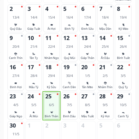
2
3
4
5
6
7
8
13/4
14/4
15/4
16/4
17/4
18/4
19/4
🐓
🐕
🐖
🐀
🐂
🐅
🐈
Quý Dậu
Giáp Tuất
Ất Hợi
Bính Tý
Đinh Sửu
Mậu Dần
Kỷ Mão
9
10
11
12
13
14
15
20/4
21/4
22/4
23/4
24/4
25/4
26/4
🐉
🐍
🐎
🐐
🐒
🐓
🐕
Canh Thìn
Tân Tỵ
Nhâm Ngọ
Quý Mùi
Giáp Thân
Ất Dậu
Bính Tuất
16
17
18
19
20
21
22
27/4
28/4
29/4
30/4
1/5
2/5
3/5
🐖
🐀
🐂
🐅
🐈
🐉
🐍
Đinh Hợi
Mậu Tý
Kỷ Sửu
Canh Dần
Tân Mão
Nhâm Thìn
Quý Tỵ
23
24
25
26
27
28
29
4/5
5/5
6/5
7/5
8/5
9/5
10/5
🐎
🐐
🐒
🐓
🐕
🐖
🐀
Giáp Ngọ
Ất Mùi
Bính Thân
Đinh Dậu
Mậu Tuất
Kỷ Hợi
Canh Tý
30
1
2
3
4
5
6
11/5