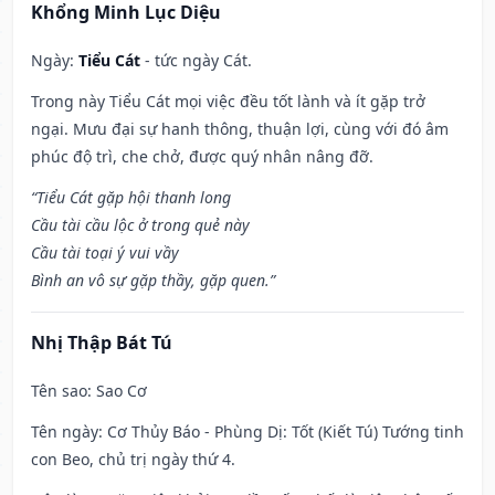
Khổng Minh Lục Diệu
Ngày:
Tiểu Cát
- tức ngày Cát.
Trong này Tiểu Cát mọi việc đều tốt lành và ít gặp trở
ngại. Mưu đại sự hanh thông, thuận lợi, cùng với đó âm
phúc độ trì, che chở, được quý nhân nâng đỡ.
“Tiểu Cát gặp hội thanh long
Cầu tài cầu lộc ở trong quẻ này
Cầu tài toại ý vui vầy
Bình an vô sự gặp thầy, gặp quen.”
Nhị Thập Bát Tú
Tên sao
: Sao Cơ
Tên ngày
: Cơ Thủy Báo - Phùng Dị: Tốt (Kiết Tú) Tướng tinh
con Beo, chủ trị ngày thứ 4.