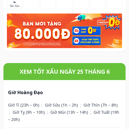
🐂
Tân Sửu
XEM TỐT XẤU NGÀY 25 THÁNG 6
Giờ Hoàng Đạo
Giờ Tí (23h – 0h)
;
Giờ Sửu (1h – 2h)
;
Giờ Thìn (7h – 8h)
;
Giờ Tỵ (9h – 10h)
;
Giờ Mùi (13h – 14h)
;
Giờ Tuất (19h
– 20h)