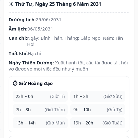
☀️ Thứ Tư, Ngày 25 Tháng 6 Năm 2031
Dương lịch:
25/06/2031
Âm lịch:
06/05/2031
Can chi:
Ngày: Bính Thân, Tháng: Giáp Ngọ, Năm: Tân
Hợi
Tiết khí:
Hạ chí
Ngày Thiên Dương:
Xuất hành tốt, cầu tài được tài, hỏi
vợ được vợ mọi việc đều như ý muốn
⏱️ Giờ Hoàng đạo
23h – 0h
(Giờ Tí)
1h – 2h
(Giờ Sửu)
7h – 8h
(Giờ Thìn)
9h – 10h
(Giờ Tỵ)
13h – 14h
(Giờ Mùi)
19h – 20h
(Giờ Tuất)