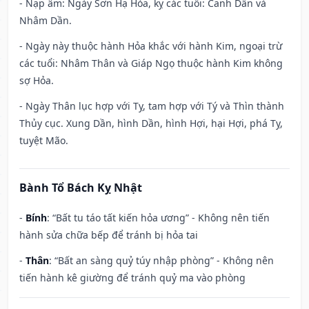
- Nạp âm: Ngày Sơn Hạ Hỏa, kỵ các tuổi: Canh Dần và
Nhâm Dần.
- Ngày này thuộc hành Hỏa khắc với hành Kim, ngoại trừ
các tuổi: Nhâm Thân và Giáp Ngọ thuộc hành Kim không
sợ Hỏa.
- Ngày Thân lục hợp với Tỵ, tam hợp với Tý và Thìn thành
Thủy cục. Xung Dần, hình Dần, hình Hợi, hại Hợi, phá Tỵ,
tuyệt Mão.
Bành Tổ Bách Kỵ Nhật
-
Bính
: “Bất tu táo tất kiến hỏa ương” - Không nên tiến
hành sửa chữa bếp để tránh bị hỏa tai
-
Thân
: “Bất an sàng quỷ túy nhập phòng” - Không nên
tiến hành kê giường để tránh quỷ ma vào phòng