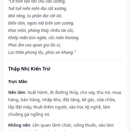
“Cơ tinh tạo tác chủ cao cường,
Tuế tuế niên niên đại cát xương,
Mai táng, tu phần đại cát lợi,
Điền tàm, ngưu mã biến sơn cương.
Khai môn, phóng thủy chiêu tài cốc,
Khiếp mãn kim ngân, cốc mãn thương.
Phúc ấm cao quan gia lộc vị,
Lục thân phong lộc, phúc an khang.”
Thập Nhị Kiến Trừ
Trực Mãn
Nên làm
: Xuất hành, đi đường thủy, cho vay, thu nợ, mua
hàng, bán hàng, nhập kho, đặt táng, kê gác, sửa chữa,
lắp đặt máy, thuê thêm người, vào học kỹ nghệ, làm
chuồng gà ngỗng vịt.
Không nên
: Lên quan lãnh chức, uống thuốc, vào làm