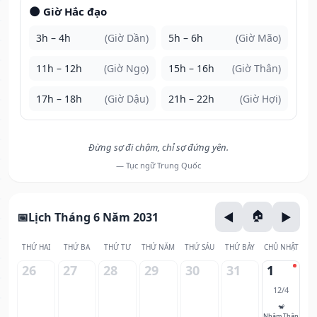
🌑 Giờ Hắc đạo
3h – 4h
(Giờ Dần)
5h – 6h
(Giờ Mão)
11h – 12h
(Giờ Ngọ)
15h – 16h
(Giờ Thân)
17h – 18h
(Giờ Dậu)
21h – 22h
(Giờ Hợi)
Đừng sợ đi chậm, chỉ sợ đứng yên.
— Tục ngữ Trung Quốc
Lịch Tháng 6 Năm 2031
THỨ HAI
THỨ BA
THỨ TƯ
THỨ NĂM
THỨ SÁU
THỨ BẢY
CHỦ NHẬT
26
27
28
29
30
31
1
12/4
🐒
Nhâm Thân