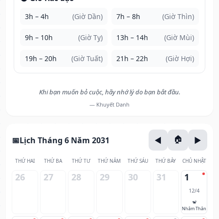
3h – 4h
(Giờ Dần)
7h – 8h
(Giờ Thìn)
9h – 10h
(Giờ Tỵ)
13h – 14h
(Giờ Mùi)
19h – 20h
(Giờ Tuất)
21h – 22h
(Giờ Hợi)
Khi bạn muốn bỏ cuộc, hãy nhớ lý do bạn bắt đầu.
— Khuyết Danh
Lịch Tháng 6 Năm 2031
THỨ HAI
THỨ BA
THỨ TƯ
THỨ NĂM
THỨ SÁU
THỨ BẢY
CHỦ NHẬT
26
27
28
29
30
31
1
12/4
🐒
Nhâm Thân