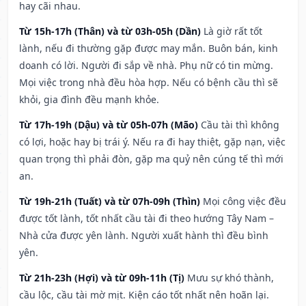
hay cãi nhau.
Từ 15h-17h (Thân) và từ 03h-05h (Dần)
Là giờ rất tốt
lành, nếu đi thường gặp được may mắn. Buôn bán, kinh
doanh có lời. Người đi sắp về nhà. Phụ nữ có tin mừng.
Mọi việc trong nhà đều hòa hợp. Nếu có bệnh cầu thì sẽ
khỏi, gia đình đều mạnh khỏe.
Từ 17h-19h (Dậu) và từ 05h-07h (Mão)
Cầu tài thì không
có lợi, hoặc hay bị trái ý. Nếu ra đi hay thiệt, gặp nạn, việc
quan trọng thì phải đòn, gặp ma quỷ nên cúng tế thì mới
an.
Từ 19h-21h (Tuất) và từ 07h-09h (Thìn)
Mọi công việc đều
được tốt lành, tốt nhất cầu tài đi theo hướng Tây Nam –
Nhà cửa được yên lành. Người xuất hành thì đều bình
yên.
Từ 21h-23h (Hợi) và từ 09h-11h (Tị)
Mưu sự khó thành,
cầu lộc, cầu tài mờ mịt. Kiện cáo tốt nhất nên hoãn lại.