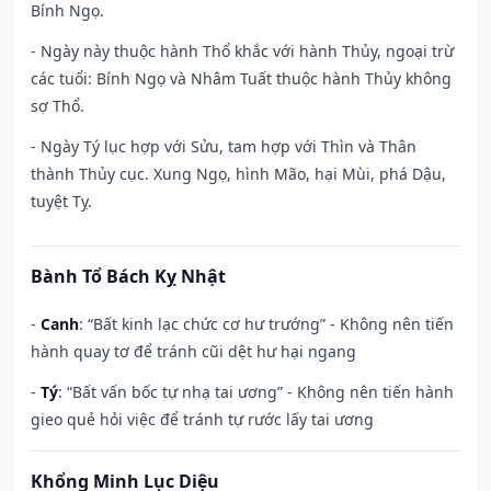
Bính Ngọ.
- Ngày này thuộc hành Thổ khắc với hành Thủy, ngoại trừ
các tuổi: Bính Ngọ và Nhâm Tuất thuộc hành Thủy không
sợ Thổ.
- Ngày Tý lục hợp với Sửu, tam hợp với Thìn và Thân
thành Thủy cục. Xung Ngọ, hình Mão, hại Mùi, phá Dậu,
tuyệt Tỵ.
Bành Tổ Bách Kỵ Nhật
-
Canh
: “Bất kinh lạc chức cơ hư trướng” - Không nên tiến
hành quay tơ để tránh cũi dệt hư hại ngang
-
Tý
: “Bất vấn bốc tự nhạ tai ương” - Không nên tiến hành
gieo quẻ hỏi việc để tránh tự rước lấy tai ương
Khổng Minh Lục Diệu