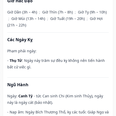
Giờ Hắc Đạo
Giờ Dần (3h – 4h)
;
Giờ Thìn (7h – 8h)
;
Giờ Tỵ (9h – 10h)
;
Giờ Mùi (13h – 14h)
;
Giờ Tuất (19h – 20h)
;
Giờ Hợi
(21h – 22h)
Các Ngày Kỵ
Phạm phải ngày:
-
Thụ Tử
: Ngày này trăm sự đều kỵ không nên tiến hành
bất cứ việc gì.
Ngũ Hành
Ngày:
Canh Tý
- tức Can sinh Chi (Kim sinh Thủy), ngày
này là ngày cát (bảo nhật).
- Nạp âm: Ngày Bích Thượng Thổ, kỵ các tuổi: Giáp Ngọ và