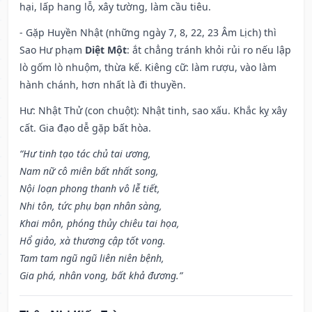
hại, lấp hang lỗ, xây tường, làm cầu tiêu.
- Gặp Huyền Nhật (những ngày 7, 8, 22, 23 Âm Lịch) thì
Sao Hư phạm
Diệt Một
: ắt chẳng tránh khỏi rủi ro nếu lập
lò gốm lò nhuộm, thừa kế. Kiêng cữ: làm rượu, vào làm
hành chánh, hơn nhất là đi thuyền.
Hư: Nhật Thử (con chuột): Nhật tinh, sao xấu. Khắc kỵ xây
cất. Gia đạo dễ gặp bất hòa.
“Hư tinh tạo tác chủ tai ương,
Nam nữ cô miên bất nhất song,
Nội loạn phong thanh vô lễ tiết,
Nhi tôn, tức phụ bạn nhân sàng,
Khai môn, phóng thủy chiêu tai họa,
Hổ giảo, xà thương cập tốt vong.
Tam tam ngũ ngũ liên niên bệnh,
Gia phá, nhân vong, bất khả đương.”