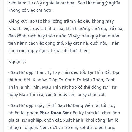
Nên làm
: Hư có ý nghĩa là hư hoại. Sao Hư mang ý nghĩa
không có việc chi hợp.
Kiêng cữ
: Tạo tác khởi công trăm việc đều không may.
Nhất là việc xây cất nhà cửa, khai trương, cưới gả, trổ cửa,
đào kênh rạch hay tháo nước. Vì vậy, nếu quý bạn muốn
tiến hành các việc động thổ, xây cất nhà, cưới hỏi,... nên
chọn một ngày đại cát khác để thực hiện.
Ngoại lệ
:
- Sao Hư gặp Thân, Tý hay Thìn đều tốt. Tại Thìn Đắc Địa
tốt hơn hết. 6 ngày: Giáp Tý, Canh Tý, Mậu Thân, Canh
Thân, Bính Thìn, Mậu Thìn rất hợp có thể động sự. Trừ
ngày Mậu Thìn ra, còn 5 ngày còn lại kỵ chôn cất.
- Sao Hư gặp ngày Tý thì Sao Hư Đăng Viên rất tốt. Tuy
nhiên lại phạm
Phục Đoạn Sát
nên Kỵ thừa kế, chia lãnh
gia tài sự nghiệp, chôn cất, xuất hành, khởi công làm lò
nhuộm lò gốm. Nên: dứt vú trẻ em, kết dứt điều hung