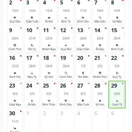
2
3
4
5
6
7
8
13/4
14/4
15/4
16/4
17/4
18/4
19/4
🐓
🐕
🐖
🐀
🐂
🐅
🐈
Quý Dậu
Giáp Tuất
Ất Hợi
Bính Tý
Đinh Sửu
Mậu Dần
Kỷ Mão
9
10
11
12
13
14
15
20/4
21/4
22/4
23/4
24/4
25/4
26/4
🐉
🐍
🐎
🐐
🐒
🐓
🐕
Canh Thìn
Tân Tỵ
Nhâm Ngọ
Quý Mùi
Giáp Thân
Ất Dậu
Bính Tuất
16
17
18
19
20
21
22
27/4
28/4
29/4
30/4
1/5
2/5
3/5
🐖
🐀
🐂
🐅
🐈
🐉
🐍
Đinh Hợi
Mậu Tý
Kỷ Sửu
Canh Dần
Tân Mão
Nhâm Thìn
Quý Tỵ
23
24
25
26
27
28
29
4/5
5/5
6/5
7/5
8/5
9/5
10/5
🐎
🐐
🐒
🐓
🐕
🐖
🐀
Giáp Ngọ
Ất Mùi
Bính Thân
Đinh Dậu
Mậu Tuất
Kỷ Hợi
Canh Tý
30
1
2
3
4
5
6
11/5
🐂