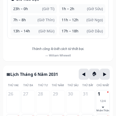
23h – 0h
(Giờ Tí)
1h – 2h
(Giờ Sửu)
7h – 8h
(Giờ Thìn)
11h – 12h
(Giờ Ngọ)
13h – 14h
(Giờ Mùi)
17h – 18h
(Giờ Dậu)
Thành công là biết cách từ thất bại.
— William Whewell
Lịch Tháng 6 Năm 2031
THỨ HAI
THỨ BA
THỨ TƯ
THỨ NĂM
THỨ SÁU
THỨ BẢY
CHỦ NHẬT
26
27
28
29
30
31
1
12/4
🐒
Nhâm Thân