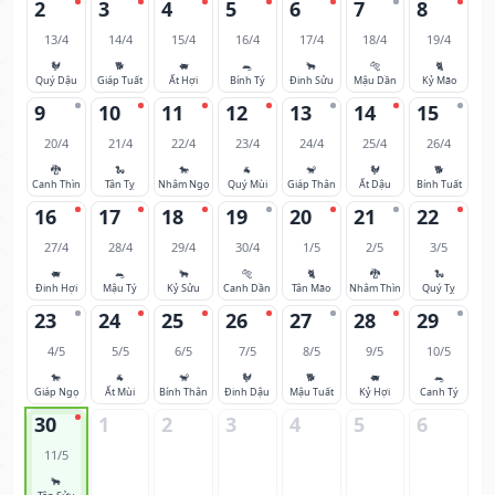
2
3
4
5
6
7
8
13/4
14/4
15/4
16/4
17/4
18/4
19/4
🐓
🐕
🐖
🐀
🐂
🐅
🐈
Quý Dậu
Giáp Tuất
Ất Hợi
Bính Tý
Đinh Sửu
Mậu Dần
Kỷ Mão
9
10
11
12
13
14
15
20/4
21/4
22/4
23/4
24/4
25/4
26/4
🐉
🐍
🐎
🐐
🐒
🐓
🐕
Canh Thìn
Tân Tỵ
Nhâm Ngọ
Quý Mùi
Giáp Thân
Ất Dậu
Bính Tuất
16
17
18
19
20
21
22
27/4
28/4
29/4
30/4
1/5
2/5
3/5
🐖
🐀
🐂
🐅
🐈
🐉
🐍
Đinh Hợi
Mậu Tý
Kỷ Sửu
Canh Dần
Tân Mão
Nhâm Thìn
Quý Tỵ
23
24
25
26
27
28
29
4/5
5/5
6/5
7/5
8/5
9/5
10/5
🐎
🐐
🐒
🐓
🐕
🐖
🐀
Giáp Ngọ
Ất Mùi
Bính Thân
Đinh Dậu
Mậu Tuất
Kỷ Hợi
Canh Tý
30
1
2
3
4
5
6
11/5
🐂