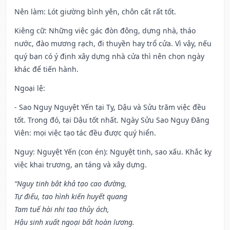
Nên làm
: Lót giường bình yên, chôn cất rất tốt.
Kiêng cữ
: Những việc gác đòn đông, dựng nhà, tháo
nước, đào mương rạch, đi thuyền hay trổ cửa. Vì vậy, nếu
quý bạn có ý định xây dựng nhà cửa thì nên chọn ngày
khác để tiến hành.
Ngoại lệ
:
- Sao Nguy Nguyệt Yến tại Tỵ, Dậu và Sửu trăm việc đều
tốt. Trong đó, tại Dậu tốt nhất. Ngày Sửu Sao Nguy Đăng
Viên: mọi việc tạo tác đều được quý hiển.
Nguy: Nguyệt Yến (con én): Nguyệt tinh, sao xấu. Khắc kỵ
việc khai trương, an táng và xây dựng.
“Nguy tinh bât khả tạo cao đường,
Tự điếu, tao hình kiến huyết quang
Tam tuế hài nhi tao thủy ách,
Hậu sinh xuất ngoại bất hoàn lương.