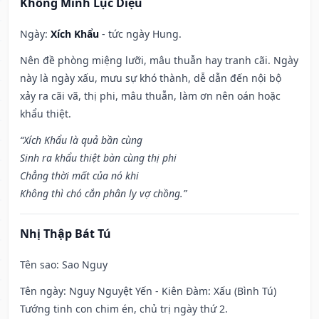
Khổng Minh Lục Diệu
Ngày:
Xích Khẩu
- tức ngày Hung.
Nên đề phòng miệng lưỡi, mâu thuẫn hay tranh cãi. Ngày
này là ngày xấu, mưu sự khó thành, dễ dẫn đến nội bộ
xảy ra cãi vã, thị phi, mâu thuẫn, làm ơn nên oán hoặc
khẩu thiệt.
“Xích Khẩu là quả bần cùng
Sinh ra khẩu thiệt bàn cùng thị phi
Chẳng thời mất của nó khi
Không thì chó cắn phân ly vợ chồng.”
Nhị Thập Bát Tú
Tên sao
: Sao Nguy
Tên ngày
: Nguy Nguyệt Yến - Kiên Đàm: Xấu (Bình Tú)
Tướng tinh con chim én, chủ trị ngày thứ 2.