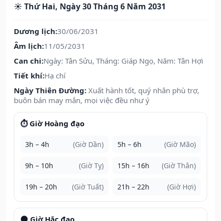
☀️ Thứ Hai, Ngày 30 Tháng 6 Năm 2031
Dương lịch:
30/06/2031
Âm lịch:
11/05/2031
Can chi:
Ngày: Tân Sửu, Tháng: Giáp Ngọ, Năm: Tân Hợi
Tiết khí:
Hạ chí
Ngày Thiên Đường:
Xuất hành tốt, quý nhân phù trợ,
buôn bán may mắn, mọi việc đều như ý
⏱️ Giờ Hoàng đạo
3h – 4h
(Giờ Dần)
5h – 6h
(Giờ Mão)
9h – 10h
(Giờ Tỵ)
15h – 16h
(Giờ Thân)
19h – 20h
(Giờ Tuất)
21h – 22h
(Giờ Hợi)
🌑 Giờ Hắc đạo