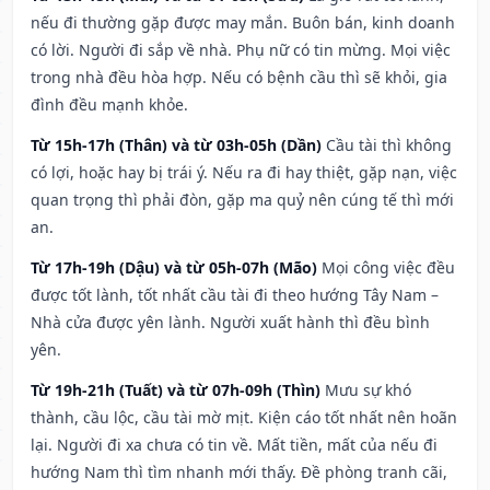
nếu đi thường gặp được may mắn. Buôn bán, kinh doanh
có lời. Người đi sắp về nhà. Phụ nữ có tin mừng. Mọi việc
trong nhà đều hòa hợp. Nếu có bệnh cầu thì sẽ khỏi, gia
đình đều mạnh khỏe.
Từ 15h-17h (Thân) và từ 03h-05h (Dần)
Cầu tài thì không
có lợi, hoặc hay bị trái ý. Nếu ra đi hay thiệt, gặp nạn, việc
quan trọng thì phải đòn, gặp ma quỷ nên cúng tế thì mới
an.
Từ 17h-19h (Dậu) và từ 05h-07h (Mão)
Mọi công việc đều
được tốt lành, tốt nhất cầu tài đi theo hướng Tây Nam –
Nhà cửa được yên lành. Người xuất hành thì đều bình
yên.
Từ 19h-21h (Tuất) và từ 07h-09h (Thìn)
Mưu sự khó
thành, cầu lộc, cầu tài mờ mịt. Kiện cáo tốt nhất nên hoãn
lại. Người đi xa chưa có tin về. Mất tiền, mất của nếu đi
hướng Nam thì tìm nhanh mới thấy. Đề phòng tranh cãi,