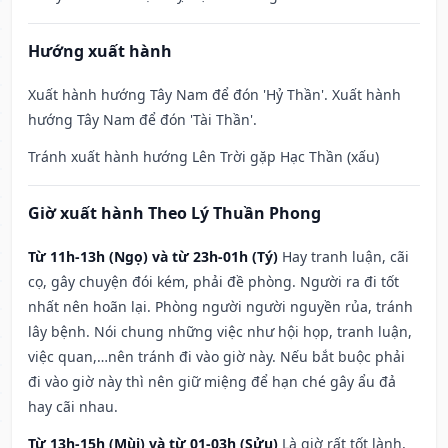
Hướng xuất hành
Xuất hành hướng Tây Nam để đón 'Hỷ Thần'. Xuất hành
hướng Tây Nam để đón 'Tài Thần'.
Tránh xuất hành hướng Lên Trời gặp Hạc Thần (xấu)
Giờ xuất hành Theo Lý Thuần Phong
Từ 11h-13h (Ngọ) và từ 23h-01h (Tý)
Hay tranh luận, cãi
cọ, gây chuyện đói kém, phải đề phòng. Người ra đi tốt
nhất nên hoãn lại. Phòng người người nguyền rủa, tránh
lây bệnh. Nói chung những việc như hội họp, tranh luận,
việc quan,…nên tránh đi vào giờ này. Nếu bắt buộc phải
đi vào giờ này thì nên giữ miệng để hạn ché gây ẩu đả
hay cãi nhau.
Từ 13h-15h (Mùi) và từ 01-03h (Sửu)
Là giờ rất tốt lành,