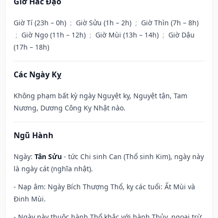
Giờ Hắc Đạo
Giờ Tí (23h – 0h)
;
Giờ Sửu (1h – 2h)
;
Giờ Thìn (7h – 8h)
;
Giờ Ngọ (11h – 12h)
;
Giờ Mùi (13h – 14h)
;
Giờ Dậu
(17h – 18h)
Các Ngày Kỵ
Không phạm bất kỳ ngày Nguyệt kỵ, Nguyệt tận, Tam
Nương, Dương Công Kỵ Nhật nào.
Ngũ Hành
Ngày:
Tân Sửu
- tức Chi sinh Can (Thổ sinh Kim), ngày này
là ngày cát (nghĩa nhật).
- Nạp âm: Ngày Bích Thượng Thổ, kỵ các tuổi: Ất Mùi và
Đinh Mùi.
- Ngày này thuộc hành Thổ khắc với hành Thủy, ngoại trừ