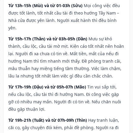
Từ 13h-15h (Mùi) và từ 01-03h (Sửu)
Mọi công việc đều
được tốt lành, tốt nhất cầu tài đi theo hướng Tây Nam –
Nhà cửa được yên lành. Người xuất hành thì đều bình
yên.
Từ 15h-17h (Thân) và từ 03h-05h (Dần)
Mưu sự khó
thành, cầu lộc, cầu tài mờ mịt. Kiện cáo tốt nhất nên hoãn
lại. Người đi xa chưa có tin về. Mất tiền, mất của nếu đi
hướng Nam thì tìm nhanh mới thấy. Đề phòng tranh cãi,
mâu thuẫn hay miệng tiếng tầm thường. Việc làm chậm,
lâu la nhưng tốt nhất làm việc gì đều cần chắc chắn.
Từ 17h-19h (Dậu) và từ 05h-07h (Mão)
Tin vui sắp tới,
nếu cầu lộc, cầu tài thì đi hướng Nam. Đi công việc gặp
gỡ có nhiều may mắn. Người đi có tin về. Nếu chăn nuôi
đều gặp thuận lợi.
Từ 19h-21h (Tuất) và từ 07h-09h (Thìn)
Hay tranh luận,
cãi cọ, gây chuyện đói kém, phải đề phòng. Người ra đi