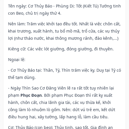
Tên ngày
: Cơ Thủy Báo - Phùng Dị: Tốt (Kiết Tú) Tướng tinh
con Beo, chủ trị ngày thứ 4.
Nên làm
: Trăm việc khởi tạo đều tốt. Nhất là việc chôn cất,
khai trương, xuất hành, tu bổ mồ mã, trổ cửa, các vụ thủy
lợi (như tháo nước, khai thông mương rảnh, đào kênh,...)
Kiêng cữ
: Các việc lót giường, đóng giường, đi thuyền.
Ngoại lệ
:
- Cơ Thủy Báo tại: Thân, Tý, Thìn trăm việc kỵ. Duy tại Tý có
thể tạm dùng.
- Ngày Thìn Sao Cơ Đăng Viên lẽ ra rất tốt tuy nhiên lại
phạm
Phục Đoạn
. Bởi phạm Phục Đoạn thì rất kỵ xuất
hành, chôn cất, chia lãnh gia tài, các vụ thừa kế, khởi
công làm lò nhuộm lò gốm. Nên: dứt vú trẻ em, kết dứt
điều hung hại, xây tường, lấp hang lỗ, làm cầu tiêu.
Cơ: Thủy Báo (con beo): Thủy tinh, sao tốt. Gia đình an