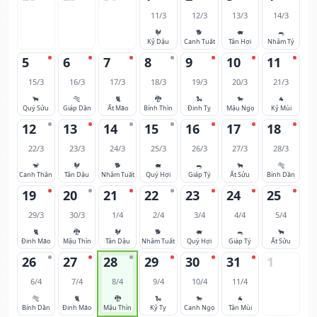
11/3
12/3
13/3
14/3
🐓
🐕
🐖
🐀
Kỷ Dậu
Canh Tuất
Tân Hợi
Nhâm Tý
5
6
7
8
9
10
11
15/3
16/3
17/3
18/3
19/3
20/3
21/3
🐂
🐅
🐈
🐉
🐍
🐎
🐐
Quý Sửu
Giáp Dần
Ất Mão
Bính Thìn
Đinh Tỵ
Mậu Ngọ
Kỷ Mùi
12
13
14
15
16
17
18
22/3
23/3
24/3
25/3
26/3
27/3
28/3
🐒
🐓
🐕
🐖
🐀
🐂
🐅
Canh Thân
Tân Dậu
Nhâm Tuất
Quý Hợi
Giáp Tý
Ất Sửu
Bính Dần
19
20
21
22
23
24
25
29/3
30/3
1/4
2/4
3/4
4/4
5/4
🐈
🐉
🐓
🐕
🐖
🐀
🐂
Đinh Mão
Mậu Thìn
Tân Dậu
Nhâm Tuất
Quý Hợi
Giáp Tý
Ất Sửu
26
27
28
29
30
31
1
6/4
7/4
8/4
9/4
10/4
11/4
🐅
🐈
🐉
🐍
🐎
🐐
Bính Dần
Đinh Mão
Mậu Thìn
Kỷ Tỵ
Canh Ngọ
Tân Mùi