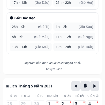
17h – 18h
(Giờ Dậu)
21h – 22h
(Giờ Hợi)
🌑 Giờ Hắc đạo
23h – 0h
(Giờ Tí)
1h – 2h
(Giờ Sửu)
5h – 6h
(Giờ Mão)
11h – 12h
(Giờ Ngọ)
13h – 14h
(Giờ Mùi)
19h – 20h
(Giờ Tuất)
Một tâm hồn bình an là vũ khí mạnh nhất.
— Khuyết Danh
Lịch Tháng 5 Năm 2031
THỨ HAI
THỨ BA
THỨ TƯ
THỨ NĂM
THỨ SÁU
THỨ BẢY
CHỦ NHẬT
28
29
30
1
2
3
4