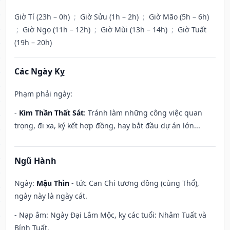
Giờ Tí (23h – 0h)
;
Giờ Sửu (1h – 2h)
;
Giờ Mão (5h – 6h)
;
Giờ Ngọ (11h – 12h)
;
Giờ Mùi (13h – 14h)
;
Giờ Tuất
(19h – 20h)
Các Ngày Kỵ
Phạm phải ngày:
-
Kim Thần Thất Sát
: Tránh làm những công việc quan
trọng, đi xa, ký kết hợp đồng, hay bắt đầu dự án lớn...
Ngũ Hành
Ngày:
Mậu Thìn
- tức Can Chi tương đồng (cùng Thổ),
ngày này là ngày cát.
- Nạp âm: Ngày Đại Lâm Mộc, kỵ các tuổi: Nhâm Tuất và
Bính Tuất.