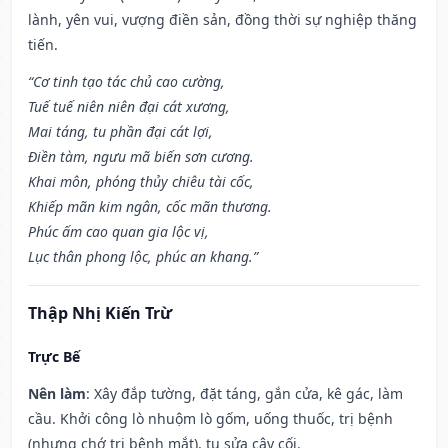
lành, yên vui, vượng điền sản, đồng thời sự nghiệp thăng
tiến.
“Cơ tinh tạo tác chủ cao cường,
Tuế tuế niên niên đại cát xương,
Mai táng, tu phần đại cát lợi,
Điền tàm, ngưu mã biến sơn cương.
Khai môn, phóng thủy chiêu tài cốc,
Khiếp mãn kim ngân, cốc mãn thương.
Phúc ấm cao quan gia lộc vị,
Lục thân phong lộc, phúc an khang.”
Thập Nhị Kiến Trừ
Trực Bế
Nên làm
: Xây đắp tường, đặt táng, gắn cửa, kê gác, làm
cầu. Khởi công lò nhuộm lò gốm, uống thuốc, trị bệnh
(nhưng chớ trị bệnh mắt), tu sửa cây cối.