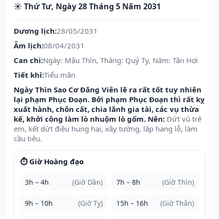
☀️ Thứ Tư, Ngày 28 Tháng 5 Năm 2031
Dương lịch:
28/05/2031
Âm lịch:
08/04/2031
Can chi:
Ngày: Mậu Thìn, Tháng: Quý Tỵ, Năm: Tân Hợi
Tiết khí:
Tiểu mãn
Ngày Thìn Sao Cơ Đăng Viên lẽ ra rất tốt tuy nhiên
lại phạm Phục Đoạn. Bởi phạm Phục Đoạn thì rất kỵ
xuất hành, chôn cất, chia lãnh gia tài, các vụ thừa
kế, khởi công làm lò nhuộm lò gốm. Nên:
Dứt vú trẻ
em, kết dứt điều hung hại, xây tường, lấp hang lỗ, làm
cầu tiêu.
⏱️ Giờ Hoàng đạo
3h – 4h
(Giờ Dần)
7h – 8h
(Giờ Thìn)
9h – 10h
(Giờ Tỵ)
15h – 16h
(Giờ Thân)