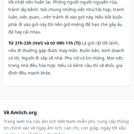
tốt nhất nên hoãn lại. Phòng người người nguyền rủa,
tránh lây bệnh. Nói chung những việc như hội họp, tranh
luận, việc quan,…nên tránh đi vào giờ này. Nếu bắt buộc
phải đi vào giờ này thì nên giữ miệng để hạn ché gây ẩu
đả hay cãi nhau.
Từ 21h-23h (Hợi) và từ 09h-11h (Tị)
Là giờ rất tốt lành,
nếu đi thường gặp được may mắn. Buôn bán, kinh doanh
có lời. Người đi sắp về nhà. Phụ nữ có tin mừng. Mọi việc
trong nhà đều hòa hợp. Nếu có bệnh cầu thì sẽ khỏi, gia
đình đều mạnh khỏe.
Về Amlich.org
Trang web tra cứu âm lịch Việt Nam miễn phí, cung cấp thông
tin chính xác về ngày âm lịch, can chi, con giáp, ngày tốt xấu