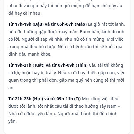
phải đi vào giờ này thì nên giữ miệng để hạn ché gây ẩu
đả hay cãi nhau.
Từ 17h-19h (Dậu) và từ 05h-07h (Mão)
Là giờ rất tốt lành,
nếu đi thường gặp được may mắn. Buôn bán, kinh doanh
có lời. Người đi sắp về nhà. Phụ nữ có tin mừng. Mọi việc
trong nhà đều hòa hợp. Nếu có bệnh cầu thì sẽ khỏi, gia
đình đều mạnh khỏe.
Từ 19h-21h (Tuất) và từ 07h-09h (Thìn)
Cầu tài thì không
có lợi, hoặc hay bị trái ý. Nếu ra đi hay thiệt, gặp nạn, việc
quan trọng thì phải đòn, gặp ma quỷ nên cúng tế thì mới
an.
Từ 21h-23h (Hợi) và từ 09h-11h (Tị)
Mọi công việc đều
được tốt lành, tốt nhất cầu tài đi theo hướng Tây Nam –
Nhà cửa được yên lành. Người xuất hành thì đều bình
yên.