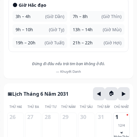
🌑 Giờ Hắc đạo
3h – 4h
(Giờ Dần)
7h – 8h
(Giờ Thìn)
9h – 10h
(Giờ Tỵ)
13h – 14h
(Giờ Mùi)
19h – 20h
(Giờ Tuất)
21h – 22h
(Giờ Hợi)
Đừng đi đâu nếu trái tim bạn không ở đó.
— Khuyết Danh
Lịch Tháng 6 Năm 2031
THỨ HAI
THỨ BA
THỨ TƯ
THỨ NĂM
THỨ SÁU
THỨ BẢY
CHỦ NHẬT
26
27
28
29
30
31
1
12/4
🐒
Nhâm Thân