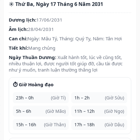
☀️ Thứ Ba, Ngày 17 Tháng 6 Năm 2031
Dương lịch:
17/06/2031
Âm lịch:
28/04/2031
Can chi:
Ngày: Mậu Tý, Tháng: Quý Tỵ, Năm: Tân Hợi
Tiết khí:
Mang chủng
Ngày Thuần Dương:
Xuất hành tốt, lúc về cũng tốt,
nhiều thuận lợi, được người tốt giúp đỡ, cầu tài được
như ý muốn, tranh luận thường thắng lợi
⏱️ Giờ Hoàng đạo
23h – 0h
(Giờ Tí)
1h – 2h
(Giờ Sửu)
5h – 6h
(Giờ Mão)
11h – 12h
(Giờ Ngọ)
15h – 16h
(Giờ Thân)
17h – 18h
(Giờ Dậu)