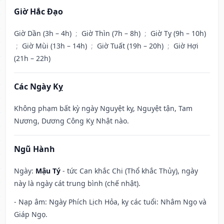
Giờ Hắc Đạo
Giờ Dần (3h – 4h)
;
Giờ Thìn (7h – 8h)
;
Giờ Tỵ (9h – 10h)
;
Giờ Mùi (13h – 14h)
;
Giờ Tuất (19h – 20h)
;
Giờ Hợi
(21h – 22h)
Các Ngày Kỵ
Không phạm bất kỳ ngày Nguyệt kỵ, Nguyệt tận, Tam
Nương, Dương Công Kỵ Nhật nào.
Ngũ Hành
Ngày:
Mậu Tý
- tức Can khắc Chi (Thổ khắc Thủy), ngày
này là ngày cát trung bình (chế nhật).
- Nạp âm: Ngày Phích Lịch Hỏa, kỵ các tuổi: Nhâm Ngọ và
Giáp Ngọ.