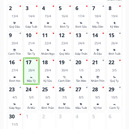
2
3
4
5
6
7
8
13/4
14/4
15/4
16/4
17/4
18/4
19/4
🐓
🐕
🐖
🐀
🐂
🐅
🐈
Quý Dậu
Giáp Tuất
Ất Hợi
Bính Tý
Đinh Sửu
Mậu Dần
Kỷ Mão
9
10
11
12
13
14
15
20/4
21/4
22/4
23/4
24/4
25/4
26/4
🐉
🐍
🐎
🐐
🐒
🐓
🐕
Canh Thìn
Tân Tỵ
Nhâm Ngọ
Quý Mùi
Giáp Thân
Ất Dậu
Bính Tuất
16
17
18
19
20
21
22
27/4
28/4
29/4
30/4
1/5
2/5
3/5
🐖
🐀
🐂
🐅
🐈
🐉
🐍
Đinh Hợi
Mậu Tý
Kỷ Sửu
Canh Dần
Tân Mão
Nhâm Thìn
Quý Tỵ
23
24
25
26
27
28
29
4/5
5/5
6/5
7/5
8/5
9/5
10/5
🐎
🐐
🐒
🐓
🐕
🐖
🐀
Giáp Ngọ
Ất Mùi
Bính Thân
Đinh Dậu
Mậu Tuất
Kỷ Hợi
Canh Tý
30
1
2
3
4
5
6
11/5