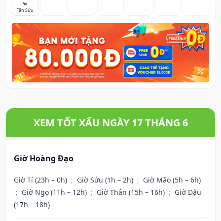
🐂
Tân Sửu
XEM TỐT XẤU NGÀY 17 THÁNG 6
Giờ Hoàng Đạo
Giờ Tí (23h – 0h)
;
Giờ Sửu (1h – 2h)
;
Giờ Mão (5h – 6h)
;
Giờ Ngọ (11h – 12h)
;
Giờ Thân (15h – 16h)
;
Giờ Dậu
(17h – 18h)