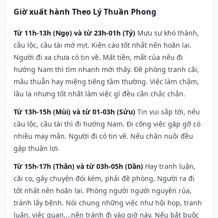
Giờ xuất hành Theo Lý Thuần Phong
Từ 11h-13h (Ngọ) và từ 23h-01h (Tý)
Mưu sự khó thành,
cầu lộc, cầu tài mờ mịt. Kiện cáo tốt nhất nên hoãn lại.
Người đi xa chưa có tin về. Mất tiền, mất của nếu đi
hướng Nam thì tìm nhanh mới thấy. Đề phòng tranh cãi,
mâu thuẫn hay miệng tiếng tầm thường. Việc làm chậm,
lâu la nhưng tốt nhất làm việc gì đều cần chắc chắn.
Từ 13h-15h (Mùi) và từ 01-03h (Sửu)
Tin vui sắp tới, nếu
cầu lộc, cầu tài thì đi hướng Nam. Đi công việc gặp gỡ có
nhiều may mắn. Người đi có tin về. Nếu chăn nuôi đều
gặp thuận lợi.
Từ 15h-17h (Thân) và từ 03h-05h (Dần)
Hay tranh luận,
cãi cọ, gây chuyện đói kém, phải đề phòng. Người ra đi
tốt nhất nên hoãn lại. Phòng người người nguyền rủa,
tránh lây bệnh. Nói chung những việc như hội họp, tranh
luận, việc quan,…nên tránh đi vào giờ này. Nếu bắt buộc