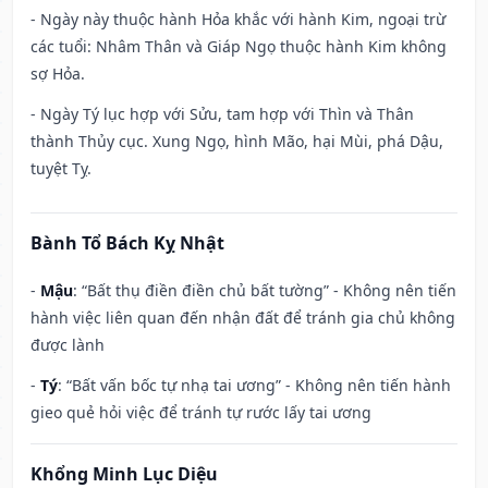
- Ngày này thuộc hành Hỏa khắc với hành Kim, ngoại trừ
các tuổi: Nhâm Thân và Giáp Ngọ thuộc hành Kim không
sợ Hỏa.
- Ngày Tý lục hợp với Sửu, tam hợp với Thìn và Thân
thành Thủy cục. Xung Ngọ, hình Mão, hại Mùi, phá Dậu,
tuyệt Tỵ.
Bành Tổ Bách Kỵ Nhật
-
Mậu
: “Bất thụ điền điền chủ bất tường” - Không nên tiến
hành việc liên quan đến nhận đất để tránh gia chủ không
được lành
-
Tý
: “Bất vấn bốc tự nhạ tai ương” - Không nên tiến hành
gieo quẻ hỏi việc để tránh tự rước lấy tai ương
Khổng Minh Lục Diệu