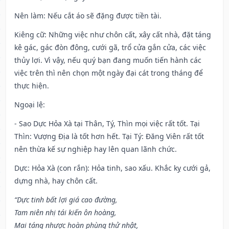
Nên làm
: Nếu cắt áo sẽ đặng được tiền tài.
Kiêng cữ
: Những việc như chôn cất, xây cất nhà, đặt táng
kê gác, gác đòn đông, cưới gã, trổ cửa gắn cửa, các việc
thủy lợi. Vì vậy, nếu quý bạn đang muốn tiến hành các
việc trên thì nên chọn một ngày đại cát trong tháng để
thực hiện.
Ngoại lệ
:
- Sao Dực Hỏa Xà tại Thân, Tý, Thìn mọi việc rất tốt. Tại
Thìn: Vượng Địa là tốt hơn hết. Tại Tý: Đăng Viên rất tốt
nên thừa kế sự nghiệp hay lên quan lãnh chức.
Dực: Hỏa Xà (con rắn): Hỏa tinh, sao xấu. Khắc kỵ cưới gả,
dựng nhà, hay chôn cất.
“Dực tinh bất lợi giá cao đường,
Tam niên nhị tái kiến ôn hoàng,
Mai táng nhược hoàn phùng thử nhật,