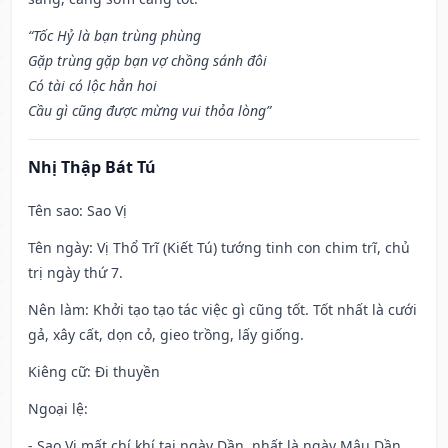
“Tốc Hỷ là bạn trùng phùng
Gặp trùng gặp bạn vợ chồng sánh đôi
Có tài có lộc hẳn hoi
Cầu gì cũng được mừng vui thỏa lòng”
Nhị Thập Bát Tú
Tên sao
: Sao Vị
Tên ngày
: Vị Thổ Trĩ (Kiết Tú) tướng tinh con chim trĩ, chủ
trị ngày thứ 7.
Nên làm
: Khởi tạo tạo tác việc gì cũng tốt. Tốt nhất là cưới
gả, xây cất, dọn cỏ, gieo trồng, lấy giống.
Kiêng cữ
: Đi thuyền
Ngoại lệ
:
- Sao Vị mất chí khí tại ngày Dần, nhất là ngày Mậu Dần,