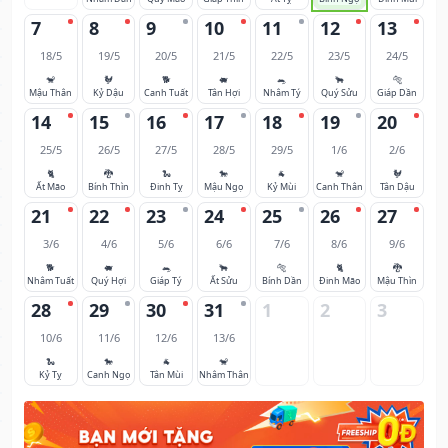
7
8
9
10
11
12
13
18/5
19/5
20/5
21/5
22/5
23/5
24/5
🐒
🐓
🐕
🐖
🐀
🐂
🐅
Mậu Thân
Kỷ Dậu
Canh Tuất
Tân Hợi
Nhâm Tý
Quý Sửu
Giáp Dần
14
15
16
17
18
19
20
25/5
26/5
27/5
28/5
29/5
1/6
2/6
🐈
🐉
🐍
🐎
🐐
🐒
🐓
Ất Mão
Bính Thìn
Đinh Tỵ
Mậu Ngọ
Kỷ Mùi
Canh Thân
Tân Dậu
21
22
23
24
25
26
27
3/6
4/6
5/6
6/6
7/6
8/6
9/6
🐕
🐖
🐀
🐂
🐅
🐈
🐉
Nhâm Tuất
Quý Hợi
Giáp Tý
Ất Sửu
Bính Dần
Đinh Mão
Mậu Thìn
28
29
30
31
1
2
3
10/6
11/6
12/6
13/6
🐍
🐎
🐐
🐒
Kỷ Tỵ
Canh Ngọ
Tân Mùi
Nhâm Thân