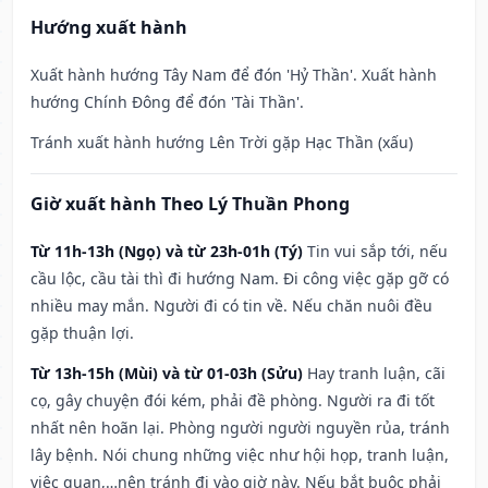
Hướng xuất hành
Xuất hành hướng Tây Nam để đón 'Hỷ Thần'. Xuất hành
hướng Chính Đông để đón 'Tài Thần'.
Tránh xuất hành hướng Lên Trời gặp Hạc Thần (xấu)
Giờ xuất hành Theo Lý Thuần Phong
Từ 11h-13h (Ngọ) và từ 23h-01h (Tý)
Tin vui sắp tới, nếu
cầu lộc, cầu tài thì đi hướng Nam. Đi công việc gặp gỡ có
nhiều may mắn. Người đi có tin về. Nếu chăn nuôi đều
gặp thuận lợi.
Từ 13h-15h (Mùi) và từ 01-03h (Sửu)
Hay tranh luận, cãi
cọ, gây chuyện đói kém, phải đề phòng. Người ra đi tốt
nhất nên hoãn lại. Phòng người người nguyền rủa, tránh
lây bệnh. Nói chung những việc như hội họp, tranh luận,
việc quan,…nên tránh đi vào giờ này. Nếu bắt buộc phải