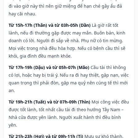
đi vào giờ này thì nên giữ miệng để hạn ché gây ẩu đả
hay cãi nhau.
Từ 15h-17h (Thân) và từ 03h-05h (Dần)
Là giờ rất tốt
lành, nếu đi thường gặp được may mắn. Buôn bán, kinh
doanh có lời. Người đi sắp về nhà. Phụ nữ có tin mừng.
Mọi việc trong nhà đều hòa hợp. Nếu có bệnh cầu thì sẽ
khỏi, gia đình đều mạnh khỏe.
Từ 17h-19h (Dậu) và từ 05h-07h (Mão)
Cầu tài thì không
có lợi, hoặc hay bị trái ý. Nếu ra đi hay thiệt, gặp nạn, việc
quan trọng thì phải đòn, gặp ma quỷ nên cúng tế thì mới
an.
Từ 19h-21h (Tuất) và từ 07h-09h (Thìn)
Mọi công việc đều
được tốt lành, tốt nhất cầu tài đi theo hướng Tây Nam –
Nhà cửa được yên lành. Người xuất hành thì đều bình
yên.
Từ 21h-23h (Hợi) và từ 09h-11h (Tị)
Mưu sự khó thành,