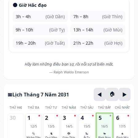
🌑 Giờ Hắc đạo
3h – 4h
(Giờ Dần)
7h – 8h
(Giờ Thìn)
9h – 10h
(Giờ Tỵ)
13h – 14h
(Giờ Mùi)
19h – 20h
(Giờ Tuất)
21h – 22h
(Giờ Hợi)
Hãy làm những điều bạn sợ, rồi nỗi sợ sẽ biến mất.
— Ralph Waldo Emerson
Lịch Tháng 7 Năm 2031
THỨ HAI
THỨ BA
THỨ TƯ
THỨ NĂM
THỨ SÁU
THỨ BẢY
CHỦ NHẬT
30
1
2
3
4
5
6
12/5
13/5
14/5
15/5
16/5
17/5
🐅
🐈
🐉
🐍
🐎
🐐
Nhâm Dần
Quý Mão
Giáp Thìn
Ất Tỵ
Bính Ngọ
Đinh Mùi