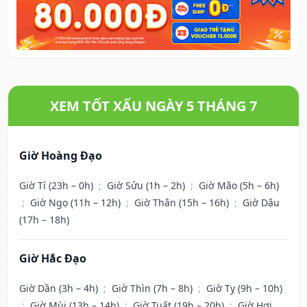
XEM TỐT XẤU NGÀY 5 THÁNG 7
Giờ Hoàng Đạo
Giờ Tí (23h – 0h)
;
Giờ Sửu (1h – 2h)
;
Giờ Mão (5h – 6h)
;
Giờ Ngọ (11h – 12h)
;
Giờ Thân (15h – 16h)
;
Giờ Dậu
(17h – 18h)
Giờ Hắc Đạo
Giờ Dần (3h – 4h)
;
Giờ Thìn (7h – 8h)
;
Giờ Tỵ (9h – 10h)
;
Giờ Mùi (13h – 14h)
;
Giờ Tuất (19h – 20h)
;
Giờ Hợi