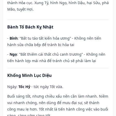
thành Hỏa cục. Xung Tý, hình Ngọ, hình Dậu, hại Sửu, phá
Mão, tuyệt Hợi.
Bành Tổ Bách Kỵ Nhật
-
Bính
: “Bất tu táo tất kiến hỏa ương” - Không nên tiến
hành sửa chữa bếp để tránh bị hỏa tai
-
Ngọ
: “Bất thiêm cái thất chủ canh trương” - Không nên
tiến hành lợp mái nhà để tránh chủ sẽ phải làm lại
Khổng Minh Lục Diệu
Ngày:
Tốc Hỷ
- tức ngày Tốt vừa.
Buổi sáng tốt, nhưng chiều xấu nên cần làm nhanh. Niềm
vui nhanh chóng, nên dùng để mưu đại sự, sẽ thành
công mau lẹ hơn. Tốt nhất là tiến hành công việc vào buổi
sáng, càng sớm càng tốt.