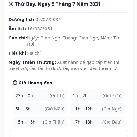
☀️ Thứ Bảy, Ngày 5 Tháng 7 Năm 2031
Dương lịch:
05/07/2031
Âm lịch:
16/05/2031
Can chi:
Ngày: Bính Ngọ, Tháng: Giáp Ngọ, Năm: Tân
Hợi
Tiết khí:
Hạ chí
Ngày Thiên Thương:
Xuất hành để gặp cấp trên thì
tuyệt vời, cầu tài thì được tài, mọi việc đều thuận lợi
⏱️ Giờ Hoàng đạo
23h – 0h
(Giờ Tí)
1h – 2h
(Giờ Sửu)
5h – 6h
(Giờ Mão)
11h – 12h
(Giờ Ngọ)
15h – 16h
(Giờ Thân)
17h – 18h
(Giờ Dậu)