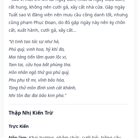
rất hung, không nên cưới gả, xây cất nhà cửa. Gặp ngày
Tuất sao Vị đăng viên nên mưu cầu công danh tốt, nhưng
cũng phạm Phục Đoạn, do đó gặp ngày này nên kỵ chôn
cất, xuất hành, cưới gả, xây cất...
“Vị tinh tạo tác sự như hà,
Phú quý, vinh hoa, hỷ khí đa,
Mai táng tiến lâm quan lộc vị,
Tam tai, cửu họa bất phùng tha.
Hôn nhân ngộ thử gia phú quý,
Phu phụ tề mi, vĩnh bảo hòa,
Tòng thử môn đình sinh cát khánh,
Nhi tôn đại đại bảo kim pha.”
Thập Nhị Kiến Trừ
Trực Kiến
Nên làm
: Khai trương, nhậm chức, cưới hỏi, trồng cây,