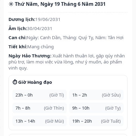
☀️ Thứ Năm, Ngày 19 Tháng 6 Năm 2031
Dương lịch:
19/06/2031
Âm lịch:
30/04/2031
Can chi:
Ngày: Canh Dần, Tháng: Quý Tỵ, Năm: Tân Hợi
Tiết khí:
Mang chủng
Ngày Hảo Thương:
Xuất hành thuận lợi, gặp qúy nhân
phù trợ, làm mọi việc vừa lòng, như ý muốn, áo phẩm
vinh quy.
⏱️ Giờ Hoàng đạo
23h – 0h
(Giờ Tí)
1h – 2h
(Giờ Sửu)
7h – 8h
(Giờ Thìn)
9h – 10h
(Giờ Tỵ)
13h – 14h
(Giờ Mùi)
19h – 20h
(Giờ Tuất)