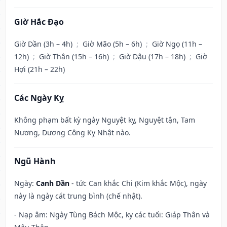
Giờ Hắc Đạo
Giờ Dần (3h – 4h)
;
Giờ Mão (5h – 6h)
;
Giờ Ngọ (11h –
12h)
;
Giờ Thân (15h – 16h)
;
Giờ Dậu (17h – 18h)
;
Giờ
Hợi (21h – 22h)
Các Ngày Kỵ
Không phạm bất kỳ ngày Nguyệt kỵ, Nguyệt tận, Tam
Nương, Dương Công Kỵ Nhật nào.
Ngũ Hành
Ngày:
Canh Dần
- tức Can khắc Chi (Kim khắc Mộc), ngày
này là ngày cát trung bình (chế nhật).
- Nạp âm: Ngày Tùng Bách Mộc, kỵ các tuổi: Giáp Thân và