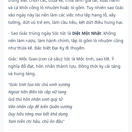
trong việc chôn cất, thừa kế, chia lãnh gia tài, xuất hành
và cả khởi công lò nhuộm hoặc lò gốm. Tuy nhiên sao Giác
vào ngày này lại nên làm các việc như lấp hang lỗ, xây
tường, dứt vú trẻ em, làm cầu tiêu, kết dứt điều hung hại.
- Sao Giác trúng ngày Sóc tức là
Diệt Một Nhật
: không
nên làm rượu, làm hành chính, lập lò gốm lò nhuộm cũng
như thừa kế. Đặc biệt Đại Kỵ đi thuyền.
Giác: Mộc Giao (con cá sấu): tức là Mộc tinh, sao tốt. Ý
nghĩa đỗ đạt, hôn nhân thành tựu. Đồng thời kỵ cải táng
và hung táng.
“Giác tinh tọa tác chủ vinh xương
Ngoại tiến điền tài cập nữ lang
Giá thú hôn nhân sinh quý tử
Văn nhân cập đệ kiến Quân vương
Duy hữu táng mai bất khả dụng
Tam niên chi hậu, chủ ôn đậu”