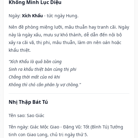
Khổng Minh Lục Diệu
Ngày:
Xích Khẩu
- tức ngày Hung.
Nên đề phòng miệng lưỡi, mâu thuẫn hay tranh cãi. Ngày
này là ngày xấu, mưu sự khó thành, dễ dẫn đến nội bộ
xảy ra cãi vã, thị phi, mâu thuẫn, làm ơn nên oán hoặc
khẩu thiệt.
“Xích Khẩu là quả bần cùng
Sinh ra khẩu thiệt bàn cùng thị phi
Chẳng thời mất của nó khi
Không thì chó cắn phân ly vợ chồng.”
Nhị Thập Bát Tú
Tên sao
: Sao Giác
Tên ngày
: Giác Mộc Giao - Đặng Vũ: Tốt (Bình Tú) Tướng
tinh con Giao Long, chủ trị ngày thứ 5.