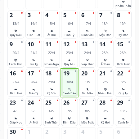
🐒
Nhâm Thân
2
3
4
5
6
7
8
13/4
14/4
15/4
16/4
17/4
18/4
19/4
🐓
🐕
🐖
🐀
🐂
🐅
🐈
Quý Dậu
Giáp Tuất
Ất Hợi
Bính Tý
Đinh Sửu
Mậu Dần
Kỷ Mão
9
10
11
12
13
14
15
20/4
21/4
22/4
23/4
24/4
25/4
26/4
🐉
🐍
🐎
🐐
🐒
🐓
🐕
Canh Thìn
Tân Tỵ
Nhâm Ngọ
Quý Mùi
Giáp Thân
Ất Dậu
Bính Tuất
16
17
18
19
20
21
22
27/4
28/4
29/4
30/4
1/5
2/5
3/5
🐖
🐀
🐂
🐅
🐈
🐉
🐍
Đinh Hợi
Mậu Tý
Kỷ Sửu
Canh Dần
Tân Mão
Nhâm Thìn
Quý Tỵ
23
24
25
26
27
28
29
4/5
5/5
6/5
7/5
8/5
9/5
10/5
🐎
🐐
🐒
🐓
🐕
🐖
🐀
Giáp Ngọ
Ất Mùi
Bính Thân
Đinh Dậu
Mậu Tuất
Kỷ Hợi
Canh Tý
30
1
2
3
4
5
6