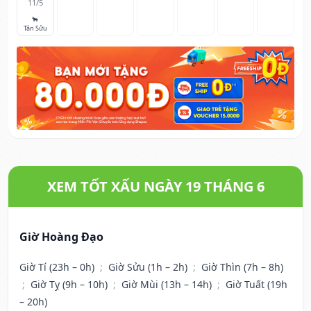
11/5
🐂
Tân Sửu
XEM TỐT XẤU NGÀY 19 THÁNG 6
Giờ Hoàng Đạo
Giờ Tí (23h – 0h)
;
Giờ Sửu (1h – 2h)
;
Giờ Thìn (7h – 8h)
;
Giờ Tỵ (9h – 10h)
;
Giờ Mùi (13h – 14h)
;
Giờ Tuất (19h
– 20h)