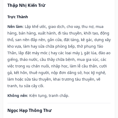
Thập Nhị Kiến Trừ
Trực Thành
Nên làm
: Lập khế ước, giao dịch, cho vay, thu nợ, mua
hàng, bán hàng, xuất hành, đi tàu thuyền, khởi tạo, động
thổ, san nền đắp nền, gắn cửa, đặt táng, kê gác, dựng xây
kho vựa, làm hay sửa chữa phòng bếp, thờ phụng Táo
Thần, lắp đặt máy móc ( hay các loại máy ), gặt lúa, đào ao
giếng, tháo nước, cầu thầy chữa bệnh, mua gia súc, các
việc trong vụ chăn nuôi, nhập học, làm lễ cầu thân, cưới
gả, kết hôn, thuê người, nộp đơn dâng sớ, học kỹ nghệ,
làm hoặc sửa tàu thuyền, khai trương tàu thuyền, vẽ
tranh, tu sửa cây cối.
Không nên
: Kiện tụng, tranh chấp.
Ngọc Hạp Thông Thư