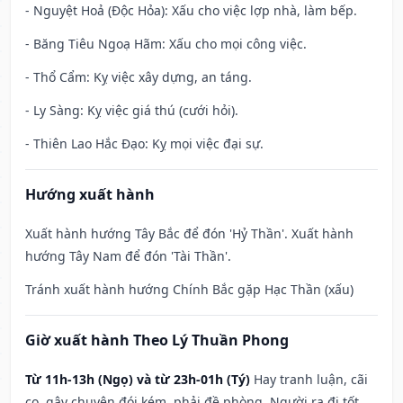
- Nguyệt Hoả (Độc Hỏa): Xấu cho việc lợp nhà, làm bếp.
- Băng Tiêu Ngoạ Hãm: Xấu cho mọi công việc.
- Thổ Cẩm: Kỵ việc xây dựng, an táng.
- Ly Sàng: Kỵ việc giá thú (cưới hỏi).
- Thiên Lao Hắc Đạo: Kỵ mọi việc đại sự.
Hướng xuất hành
Xuất hành hướng Tây Bắc để đón 'Hỷ Thần'. Xuất hành
hướng Tây Nam để đón 'Tài Thần'.
Tránh xuất hành hướng Chính Bắc gặp Hạc Thần (xấu)
Giờ xuất hành Theo Lý Thuần Phong
Từ 11h-13h (Ngọ) và từ 23h-01h (Tý)
Hay tranh luận, cãi
cọ, gây chuyện đói kém, phải đề phòng. Người ra đi tốt