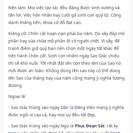
Nên làm
: Mọi việc tạo tác đều đặng được vinh xương và
tấn lợi. Việc hôn nhân hay cưới gả sinh con quý tử. Công
danh thăng tiến, khoa cử đỗ đạt cao.
Kiêng cữ
: Chôn cất hoạn nạn phải ba năm. Dù xây đắp mộ
phần hay sửa chữa mộ phần ắt có người chết. Vì vậy, để
tránh điềm giữ quý bạn nên chọn một ngày tốt khác để
tiến hành chôn cất. Sinh con nhằm ngày Sao Giác chiếu
thì sẽ khó nuôi. Tốt nhất đặt tên con theo tên của Sao nó
mới được an toàn. Không dùng tên sao này có thể dùng
tên Sao của tháng hay của năm cũng mang ý nghĩa tương
đương.
Ngoại lệ
:
- Sao Giác trúng vào ngày Dần là Đăng Viên mang ý nghĩa
được ngôi vị cao cả, hay mọi sự đều tốt đẹp.
- Sao Giác trúng vào ngày Ngọ là
Phục Đoạn Sát
: rất kỵ