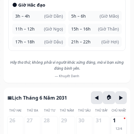
🌑 Giờ Hắc đạo
3h – 4h
(Giờ Dần)
5h – 6h
(Giờ Mão)
11h – 12h
(Giờ Ngọ)
15h – 16h
(Giờ Thân)
17h – 18h
(Giờ Dậu)
21h – 22h
(Giờ Hợi)
Hãy tha thứ, không phải vì người khác xứng đáng, mà vì bạn xứng
đáng bình yên.
— Khuyết Danh
Lịch Tháng 6 Năm 2031
THỨ HAI
THỨ BA
THỨ TƯ
THỨ NĂM
THỨ SÁU
THỨ BẢY
CHỦ NHẬT
26
27
28
29
30
31
1
12/4