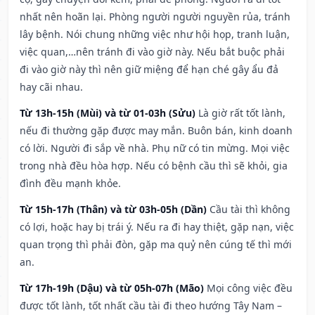
nhất nên hoãn lại. Phòng người người nguyền rủa, tránh
lây bệnh. Nói chung những việc như hội họp, tranh luận,
việc quan,…nên tránh đi vào giờ này. Nếu bắt buộc phải
đi vào giờ này thì nên giữ miệng để hạn ché gây ẩu đả
hay cãi nhau.
Từ 13h-15h (Mùi) và từ 01-03h (Sửu)
Là giờ rất tốt lành,
nếu đi thường gặp được may mắn. Buôn bán, kinh doanh
có lời. Người đi sắp về nhà. Phụ nữ có tin mừng. Mọi việc
trong nhà đều hòa hợp. Nếu có bệnh cầu thì sẽ khỏi, gia
đình đều mạnh khỏe.
Từ 15h-17h (Thân) và từ 03h-05h (Dần)
Cầu tài thì không
có lợi, hoặc hay bị trái ý. Nếu ra đi hay thiệt, gặp nạn, việc
quan trọng thì phải đòn, gặp ma quỷ nên cúng tế thì mới
an.
Từ 17h-19h (Dậu) và từ 05h-07h (Mão)
Mọi công việc đều
được tốt lành, tốt nhất cầu tài đi theo hướng Tây Nam –