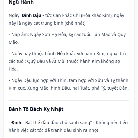
Ngũ Hành
Ngày:
Đinh Dậu
- tức Can khắc Chi (Hỏa khắc Kim), ngày
này là ngày cát trung bình (chế nhật).
- Nạp âm: Ngày Sơn Hạ Hỏa, kỵ các tuổi: Tân Mão và Quý
Mão.
- Ngày này thuộc hành Hỏa khắc với hành Kim, ngoại trừ
các tuổi: Quý Dậu và Ất Mùi thuộc hành Kim không sợ
Hỏa.
- Ngày Dậu lục hợp với Thìn, tam hợp với Sửu và Tỵ thành
Kim cục. Xung Mão, hình Dậu, hại Tuất, phá Tý, tuyệt Dần.
Bành Tổ Bách Kỵ Nhật
-
Đinh
: “Bất thế đầu đầu chủ sanh sang” - Không nên tiến
hành việc cắt tóc để tránh đầu sinh ra nhọt