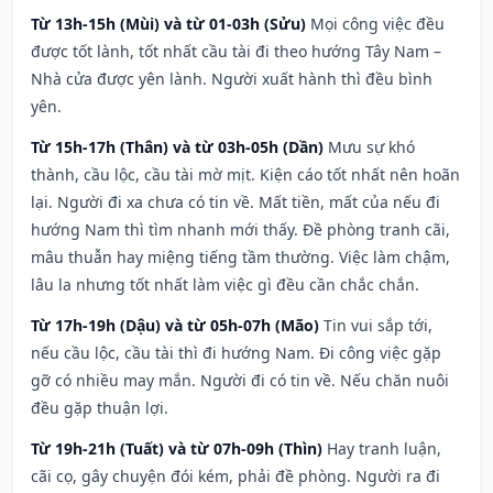
Từ 13h-15h (Mùi) và từ 01-03h (Sửu)
Mọi công việc đều
được tốt lành, tốt nhất cầu tài đi theo hướng Tây Nam –
Nhà cửa được yên lành. Người xuất hành thì đều bình
yên.
Từ 15h-17h (Thân) và từ 03h-05h (Dần)
Mưu sự khó
thành, cầu lộc, cầu tài mờ mịt. Kiện cáo tốt nhất nên hoãn
lại. Người đi xa chưa có tin về. Mất tiền, mất của nếu đi
hướng Nam thì tìm nhanh mới thấy. Đề phòng tranh cãi,
mâu thuẫn hay miệng tiếng tầm thường. Việc làm chậm,
lâu la nhưng tốt nhất làm việc gì đều cần chắc chắn.
Từ 17h-19h (Dậu) và từ 05h-07h (Mão)
Tin vui sắp tới,
nếu cầu lộc, cầu tài thì đi hướng Nam. Đi công việc gặp
gỡ có nhiều may mắn. Người đi có tin về. Nếu chăn nuôi
đều gặp thuận lợi.
Từ 19h-21h (Tuất) và từ 07h-09h (Thìn)
Hay tranh luận,
cãi cọ, gây chuyện đói kém, phải đề phòng. Người ra đi