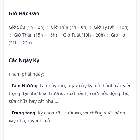
Giờ Hắc Đạo
Giờ Sửu (1h – 2h)
;
Giờ Thìn (7h – 8h)
;
Giờ Tỵ (9h – 10h)
;
Giờ Thân (15h – 16h)
;
Giờ Tuất (19h – 20h)
;
Giờ Hợi
(21h – 22h)
Các Ngày Kỵ
Phạm phải ngày:
-
Tam Nương
: Là ngày xấu, ngày này kỵ tiến hành các việc
trọng đại như khai trương, xuất hành, cưới hỏi, động thổ,
sửa chữa hay cất nhà,...
-
Trùng tang
: Kỵ chôn cất, cưới xin, vợ chồng xuất hành,
xây nhà, xây mồ mả.