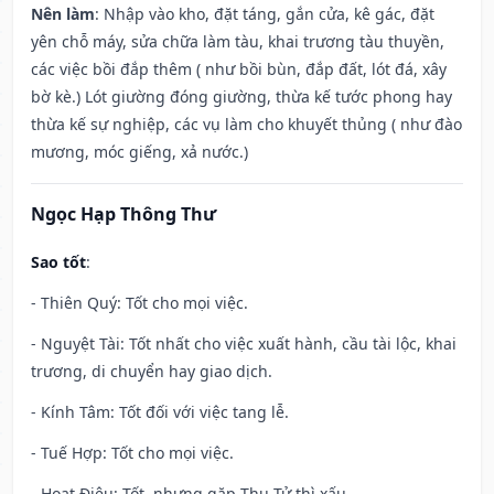
Nên làm
: Nhập vào kho, đặt táng, gắn cửa, kê gác, đặt
yên chỗ máy, sửa chữa làm tàu, khai trương tàu thuyền,
các việc bồi đắp thêm ( như bồi bùn, đắp đất, lót đá, xây
bờ kè.) Lót giường đóng giường, thừa kế tước phong hay
thừa kế sự nghiệp, các vụ làm cho khuyết thủng ( như đào
mương, móc giếng, xả nước.)
Ngọc Hạp Thông Thư
Sao tốt
:
- Thiên Quý: Tốt cho mọi việc.
- Nguyệt Tài: Tốt nhất cho việc xuất hành, cầu tài lộc, khai
trương, di chuyển hay giao dịch.
- Kính Tâm: Tốt đối với việc tang lễ.
- Tuế Hợp: Tốt cho mọi việc.
- Hoạt Điệu: Tốt, nhưng gặp Thụ Tử thì xấu.