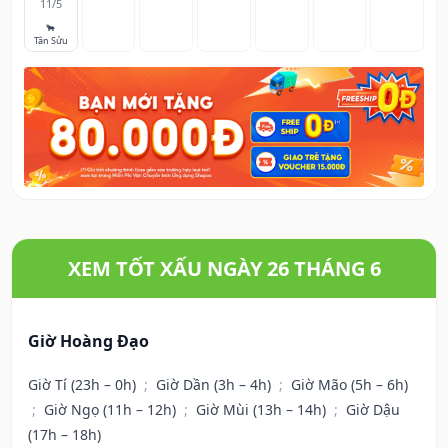
11/5
🐂
Tân Sửu
XEM TỐT XẤU NGÀY 26 THÁNG 6
Giờ Hoàng Đạo
Giờ Tí (23h – 0h)
;
Giờ Dần (3h – 4h)
;
Giờ Mão (5h – 6h)
;
Giờ Ngọ (11h – 12h)
;
Giờ Mùi (13h – 14h)
;
Giờ Dậu
(17h – 18h)