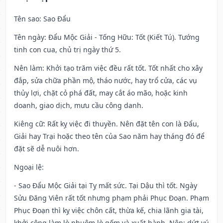
Tên sao
: Sao Đẩu
Tên ngày
: Đẩu Mộc Giải - Tống Hữu: Tốt (Kiết Tú). Tướng
tinh con cua, chủ trị ngày thứ 5.
Nên làm
: Khởi tạo trăm việc đều rất tốt. Tốt nhất cho xây
đắp, sửa chữa phần mộ, tháo nước, hay trổ cửa, các vụ
thủy lợi, chặt cỏ phá đất, may cắt áo mão, hoặc kinh
doanh, giao dịch, mưu cầu công danh.
Kiêng cữ
: Rất kỵ việc đi thuyền. Nên đặt tên con là Đẩu,
Giải hay Trại hoặc theo tên của Sao năm hay tháng đó để
đặt sẽ dễ nuôi hơn.
Ngoại lệ
:
- Sao Đẩu Mộc Giải tại Tỵ mất sức. Tại Dậu thì tốt. Ngày
Sửu Đăng Viên rất tốt nhưng phạm phải Phục Đoạn. Phạm
Phục Đoạn thì kỵ việc chôn cất, thừa kế, chia lãnh gia tài,
khởi công làm lò nhuộm lò gốm và xuất hành. Nên: dứt vú