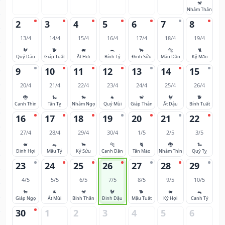
🐒
Nhâm Thân
2
3
4
5
6
7
8
13/4
14/4
15/4
16/4
17/4
18/4
19/4
🐓
🐕
🐖
🐀
🐂
🐅
🐈
Quý Dậu
Giáp Tuất
Ất Hợi
Bính Tý
Đinh Sửu
Mậu Dần
Kỷ Mão
9
10
11
12
13
14
15
20/4
21/4
22/4
23/4
24/4
25/4
26/4
🐉
🐍
🐎
🐐
🐒
🐓
🐕
Canh Thìn
Tân Tỵ
Nhâm Ngọ
Quý Mùi
Giáp Thân
Ất Dậu
Bính Tuất
16
17
18
19
20
21
22
27/4
28/4
29/4
30/4
1/5
2/5
3/5
🐖
🐀
🐂
🐅
🐈
🐉
🐍
Đinh Hợi
Mậu Tý
Kỷ Sửu
Canh Dần
Tân Mão
Nhâm Thìn
Quý Tỵ
23
24
25
26
27
28
29
4/5
5/5
6/5
7/5
8/5
9/5
10/5
🐎
🐐
🐒
🐓
🐕
🐖
🐀
Giáp Ngọ
Ất Mùi
Bính Thân
Đinh Dậu
Mậu Tuất
Kỷ Hợi
Canh Tý
30
1
2
3
4
5
6