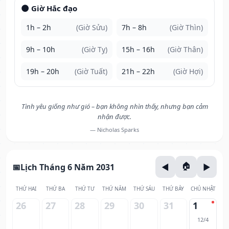
🌑 Giờ Hắc đạo
1h – 2h
(Giờ Sửu)
7h – 8h
(Giờ Thìn)
9h – 10h
(Giờ Tỵ)
15h – 16h
(Giờ Thân)
19h – 20h
(Giờ Tuất)
21h – 22h
(Giờ Hợi)
Tình yêu giống như gió – bạn không nhìn thấy, nhưng bạn cảm
nhận được.
— Nicholas Sparks
Lịch Tháng 6 Năm 2031
THỨ HAI
THỨ BA
THỨ TƯ
THỨ NĂM
THỨ SÁU
THỨ BẢY
CHỦ NHẬT
26
27
28
29
30
31
1
12/4