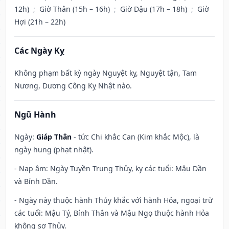
12h)
;
Giờ Thân (15h – 16h)
;
Giờ Dậu (17h – 18h)
;
Giờ
Hợi (21h – 22h)
Các Ngày Kỵ
Không phạm bất kỳ ngày Nguyệt kỵ, Nguyệt tận, Tam
Nương, Dương Công Kỵ Nhật nào.
Ngũ Hành
Ngày:
Giáp Thân
- tức Chi khắc Can (Kim khắc Mộc), là
ngày hung (phạt nhật).
- Nạp âm: Ngày Tuyền Trung Thủy, kỵ các tuổi: Mậu Dần
và Bính Dần.
- Ngày này thuộc hành Thủy khắc với hành Hỏa, ngoại trừ
các tuổi: Mậu Tý, Bính Thân và Mậu Ngọ thuộc hành Hỏa
không sợ Thủy.