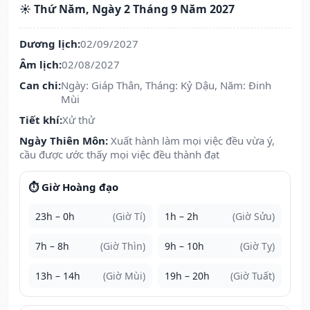
☀️ Thứ Năm, Ngày 2 Tháng 9 Năm 2027
Dương lịch:
02/09/2027
Âm lịch:
02/08/2027
Can chi:
Ngày: Giáp Thân, Tháng: Kỷ Dậu, Năm: Đinh
Mùi
Tiết khí:
Xử thử
Ngày Thiên Môn:
Xuất hành làm mọi việc đều vừa ý,
cầu được ước thấy mọi việc đều thành đạt
⏱️ Giờ Hoàng đạo
23h – 0h
(Giờ Tí)
1h – 2h
(Giờ Sửu)
7h – 8h
(Giờ Thìn)
9h – 10h
(Giờ Tỵ)
13h – 14h
(Giờ Mùi)
19h – 20h
(Giờ Tuất)