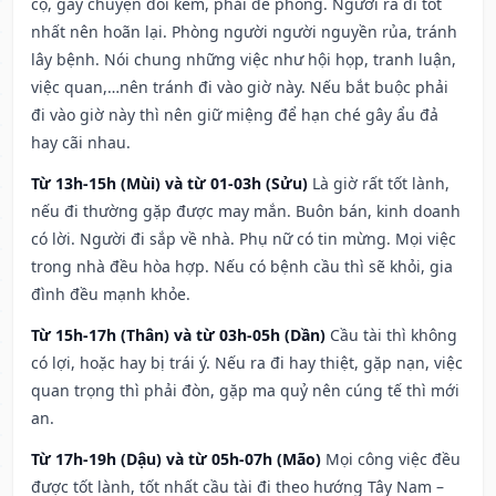
cọ, gây chuyện đói kém, phải đề phòng. Người ra đi tốt
nhất nên hoãn lại. Phòng người người nguyền rủa, tránh
lây bệnh. Nói chung những việc như hội họp, tranh luận,
việc quan,…nên tránh đi vào giờ này. Nếu bắt buộc phải
đi vào giờ này thì nên giữ miệng để hạn ché gây ẩu đả
hay cãi nhau.
Từ 13h-15h (Mùi) và từ 01-03h (Sửu)
Là giờ rất tốt lành,
nếu đi thường gặp được may mắn. Buôn bán, kinh doanh
có lời. Người đi sắp về nhà. Phụ nữ có tin mừng. Mọi việc
trong nhà đều hòa hợp. Nếu có bệnh cầu thì sẽ khỏi, gia
đình đều mạnh khỏe.
Từ 15h-17h (Thân) và từ 03h-05h (Dần)
Cầu tài thì không
có lợi, hoặc hay bị trái ý. Nếu ra đi hay thiệt, gặp nạn, việc
quan trọng thì phải đòn, gặp ma quỷ nên cúng tế thì mới
an.
Từ 17h-19h (Dậu) và từ 05h-07h (Mão)
Mọi công việc đều
được tốt lành, tốt nhất cầu tài đi theo hướng Tây Nam –