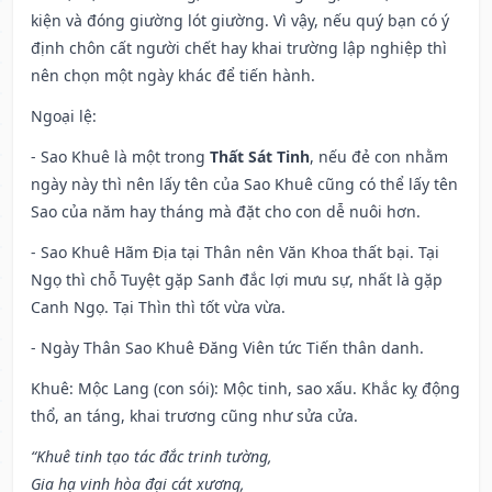
kiện và đóng giường lót giường. Vì vậy, nếu quý bạn có ý
định chôn cất người chết hay khai trường lập nghiệp thì
nên chọn một ngày khác để tiến hành.
Ngoại lệ
:
- Sao Khuê là một trong
Thất Sát Tinh
, nếu đẻ con nhằm
ngày này thì nên lấy tên của Sao Khuê cũng có thể lấy tên
Sao của năm hay tháng mà đặt cho con dễ nuôi hơn.
- Sao Khuê Hãm Địa tại Thân nên Văn Khoa thất bại. Tại
Ngọ thì chỗ Tuyệt gặp Sanh đắc lợi mưu sự, nhất là gặp
Canh Ngọ. Tại Thìn thì tốt vừa vừa.
- Ngày Thân Sao Khuê Đăng Viên tức Tiến thân danh.
Khuê: Mộc Lang (con sói): Mộc tinh, sao xấu. Khắc kỵ động
thổ, an táng, khai trương cũng như sửa cửa.
“Khuê tinh tạo tác đắc trinh tường,
Gia hạ vinh hòa đại cát xương,