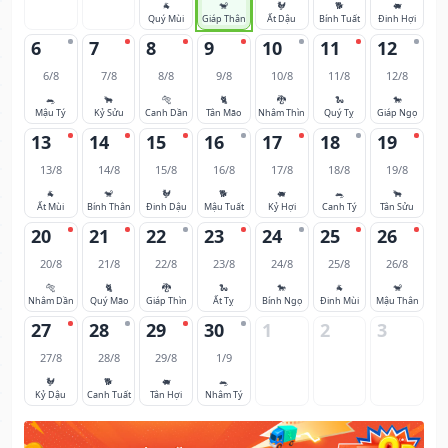
🐐
🐒
🐓
🐕
🐖
Quý Mùi
Giáp Thân
Ất Dậu
Bính Tuất
Đinh Hợi
6
7
8
9
10
11
12
6/8
7/8
8/8
9/8
10/8
11/8
12/8
🐀
🐂
🐅
🐈
🐉
🐍
🐎
Mậu Tý
Kỷ Sửu
Canh Dần
Tân Mão
Nhâm Thìn
Quý Tỵ
Giáp Ngọ
13
14
15
16
17
18
19
13/8
14/8
15/8
16/8
17/8
18/8
19/8
🐐
🐒
🐓
🐕
🐖
🐀
🐂
Ất Mùi
Bính Thân
Đinh Dậu
Mậu Tuất
Kỷ Hợi
Canh Tý
Tân Sửu
20
21
22
23
24
25
26
20/8
21/8
22/8
23/8
24/8
25/8
26/8
🐅
🐈
🐉
🐍
🐎
🐐
🐒
Nhâm Dần
Quý Mão
Giáp Thìn
Ất Tỵ
Bính Ngọ
Đinh Mùi
Mậu Thân
27
28
29
30
1
2
3
27/8
28/8
29/8
1/9
🐓
🐕
🐖
🐀
Kỷ Dậu
Canh Tuất
Tân Hợi
Nhâm Tý