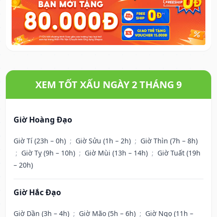
XEM TỐT XẤU NGÀY 2 THÁNG 9
Giờ Hoàng Đạo
Giờ Tí (23h – 0h)
;
Giờ Sửu (1h – 2h)
;
Giờ Thìn (7h – 8h)
;
Giờ Tỵ (9h – 10h)
;
Giờ Mùi (13h – 14h)
;
Giờ Tuất (19h
– 20h)
Giờ Hắc Đạo
Giờ Dần (3h – 4h)
;
Giờ Mão (5h – 6h)
;
Giờ Ngọ (11h –