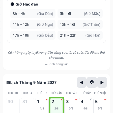
🌑 Giờ Hắc đạo
3h – 4h
(Giờ Dần)
5h – 6h
(Giờ Mão)
11h – 12h
(Giờ Ngọ)
15h – 16h
(Giờ Thân)
17h – 18h
(Giờ Dậu)
21h – 22h
(Giờ Hợi)
Có những ngày tuyệt vọng đến cùng cực, tôi và cuộc đời đã tha thứ
cho nhau.
— Trịnh Công Sơn
Lịch Tháng 9 Năm 2027
THỨ HAI
THỨ BA
THỨ TƯ
THỨ NĂM
THỨ SÁU
THỨ BẢY
CHỦ NHẬT
30
31
1
2
3
4
5
1/8
2/8
3/8
4/8
5/8