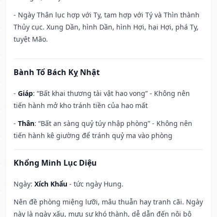
- Ngày Thân lục hợp với Tỵ, tam hợp với Tý và Thìn thành
Thủy cục. Xung Dần, hình Dần, hình Hợi, hại Hợi, phá Tỵ,
tuyệt Mão.
Bành Tổ Bách Kỵ Nhật
-
Giáp
: “Bất khai thương tài vật hao vong” - Không nên
tiến hành mở kho tránh tiền của hao mất
-
Thân
: “Bất an sàng quỷ túy nhập phòng” - Không nên
tiến hành kê giường để tránh quỷ ma vào phòng
Khổng Minh Lục Diệu
Ngày:
Xích Khẩu
- tức ngày Hung.
Nên đề phòng miệng lưỡi, mâu thuẫn hay tranh cãi. Ngày
này là ngày xấu, mưu sự khó thành, dễ dẫn đến nội bộ