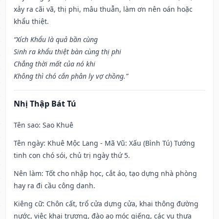
xảy ra cãi vã, thị phi, mâu thuẫn, làm ơn nên oán hoặc
khẩu thiệt.
“Xích Khẩu là quả bần cùng
Sinh ra khẩu thiệt bàn cùng thị phi
Chẳng thời mất của nó khi
Không thì chó cắn phân ly vợ chồng.”
Nhị Thập Bát Tú
Tên sao
: Sao Khuê
Tên ngày
: Khuê Mộc Lang - Mã Vũ: Xấu (Bình Tú) Tướng
tinh con chó sói, chủ trị ngày thứ 5.
Nên làm
: Tốt cho nhập học, cắt áo, tạo dựng nhà phòng
hay ra đi cầu công danh.
Kiêng cữ
: Chôn cất, trổ cửa dựng cửa, khai thông đường
nước, việc khai trương, đào ao móc giếng, các vụ thưa