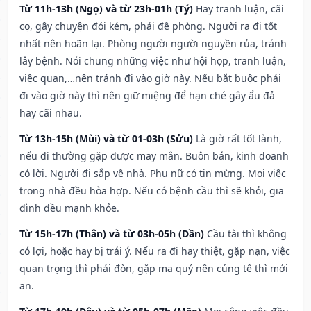
Từ 11h-13h (Ngọ) và từ 23h-01h (Tý)
Hay tranh luận, cãi
cọ, gây chuyện đói kém, phải đề phòng. Người ra đi tốt
nhất nên hoãn lại. Phòng người người nguyền rủa, tránh
lây bệnh. Nói chung những việc như hội họp, tranh luận,
việc quan,…nên tránh đi vào giờ này. Nếu bắt buộc phải
đi vào giờ này thì nên giữ miệng để hạn ché gây ẩu đả
hay cãi nhau.
Từ 13h-15h (Mùi) và từ 01-03h (Sửu)
Là giờ rất tốt lành,
nếu đi thường gặp được may mắn. Buôn bán, kinh doanh
có lời. Người đi sắp về nhà. Phụ nữ có tin mừng. Mọi việc
trong nhà đều hòa hợp. Nếu có bệnh cầu thì sẽ khỏi, gia
đình đều mạnh khỏe.
Từ 15h-17h (Thân) và từ 03h-05h (Dần)
Cầu tài thì không
có lợi, hoặc hay bị trái ý. Nếu ra đi hay thiệt, gặp nạn, việc
quan trọng thì phải đòn, gặp ma quỷ nên cúng tế thì mới
an.