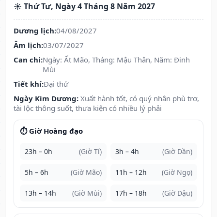
☀️ Thứ Tư, Ngày 4 Tháng 8 Năm 2027
Dương lịch:
04/08/2027
Âm lịch:
03/07/2027
Can chi:
Ngày: Ất Mão, Tháng: Mậu Thân, Năm: Đinh
Mùi
Tiết khí:
Đại thử
Ngày Kim Dương:
Xuất hành tốt, có quý nhân phù trợ,
tài lộc thông suốt, thưa kiện có nhiều lý phải
⏱️ Giờ Hoàng đạo
23h – 0h
(Giờ Tí)
3h – 4h
(Giờ Dần)
5h – 6h
(Giờ Mão)
11h – 12h
(Giờ Ngọ)
13h – 14h
(Giờ Mùi)
17h – 18h
(Giờ Dậu)