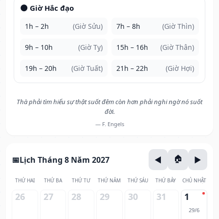
🌑 Giờ Hắc đạo
1h – 2h
(Giờ Sửu)
7h – 8h
(Giờ Thìn)
9h – 10h
(Giờ Tỵ)
15h – 16h
(Giờ Thân)
19h – 20h
(Giờ Tuất)
21h – 22h
(Giờ Hợi)
Thà phải tìm hiểu sự thật suốt đêm còn hơn phải nghi ngờ nó suốt
đời.
— F. Engels
Lịch Tháng 8 Năm 2027
THỨ HAI
THỨ BA
THỨ TƯ
THỨ NĂM
THỨ SÁU
THỨ BẢY
CHỦ NHẬT
26
27
28
29
30
31
1
29/6