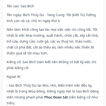
Tên sao
: Sao Bích
Tên ngày
: Bích Thủy Du - Tang Cung: Tốt (Kiết Tú) Tướng
tinh con rái cá, chủ trị ngày thứ 4.
Nên làm
: Khởi công tạo tác mọi việc việc chi cũng tốt. Tốt
nhất là việc khai trương, xuất hành, chôn cất, xây cất nhà,
trổ cửa, dựng cửa, cưới gả, các vụ thuỷ lợi, tháo nước,
chặt cỏ phá đất, cắt áo thêu áo, làm nhiều việc thiện ắt
thiện quả sẽ tới mau hơn.
Kiêng cữ
: Sao Bích toàn kiết nên không có bất kỳ việc chi
phải kiêng cữ.
Ngoại lệ
:
- Sao Bích Thủy Du tại Mùi, Hợi, Mão trăm việc đều kỵ,
nhất là trong Mùa Đông. Riêng ngày Hợi là Sao Bích Đăng
Viên nhưng phạm phải
Phục Đoạn Sát
(nên kiêng cữ như
trên).