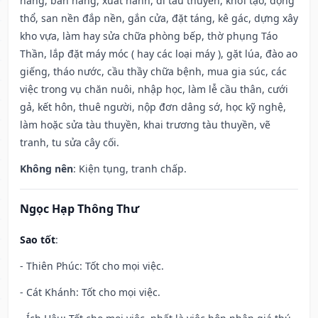
hàng, bán hàng, xuất hành, đi tàu thuyền, khởi tạo, động
thổ, san nền đắp nền, gắn cửa, đặt táng, kê gác, dựng xây
kho vựa, làm hay sửa chữa phòng bếp, thờ phụng Táo
Thần, lắp đặt máy móc ( hay các loại máy ), gặt lúa, đào ao
giếng, tháo nước, cầu thầy chữa bệnh, mua gia súc, các
việc trong vụ chăn nuôi, nhập học, làm lễ cầu thân, cưới
gả, kết hôn, thuê người, nộp đơn dâng sớ, học kỹ nghệ,
làm hoặc sửa tàu thuyền, khai trương tàu thuyền, vẽ
tranh, tu sửa cây cối.
Không nên
: Kiện tụng, tranh chấp.
Ngọc Hạp Thông Thư
Sao tốt
:
- Thiên Phúc: Tốt cho mọi việc.
- Cát Khánh: Tốt cho mọi việc.