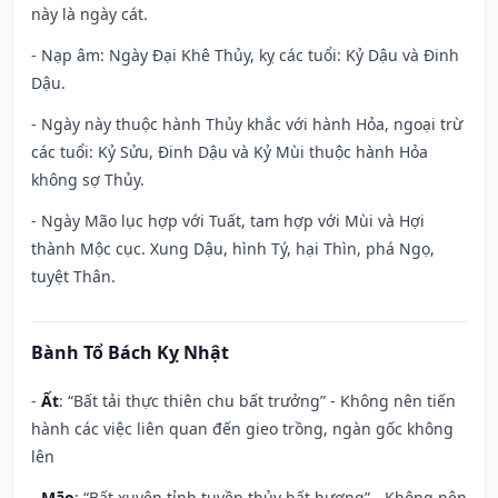
này là ngày cát.
- Nạp âm: Ngày Đại Khê Thủy, kỵ các tuổi: Kỷ Dậu và Đinh
Dậu.
- Ngày này thuộc hành Thủy khắc với hành Hỏa, ngoại trừ
các tuổi: Kỷ Sửu, Đinh Dậu và Kỷ Mùi thuộc hành Hỏa
không sợ Thủy.
- Ngày Mão lục hợp với Tuất, tam hợp với Mùi và Hợi
thành Mộc cục. Xung Dậu, hình Tý, hại Thìn, phá Ngọ,
tuyệt Thân.
Bành Tổ Bách Kỵ Nhật
-
Ất
: “Bất tải thực thiên chu bất trưởng” - Không nên tiến
hành các việc liên quan đến gieo trồng, ngàn gốc không
lên
-
Mão
: “Bất xuyên tỉnh tuyền thủy bất hương” - Không nên