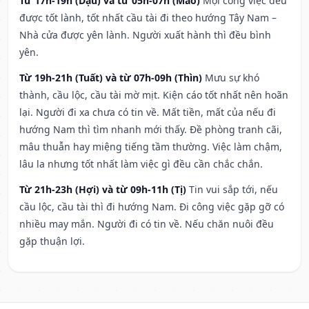
Từ 17h-19h (Dậu) và từ 05h-07h (Mão)
Mọi công việc đều
được tốt lành, tốt nhất cầu tài đi theo hướng Tây Nam –
Nhà cửa được yên lành. Người xuất hành thì đều bình
yên.
Từ 19h-21h (Tuất) và từ 07h-09h (Thìn)
Mưu sự khó
thành, cầu lộc, cầu tài mờ mịt. Kiện cáo tốt nhất nên hoãn
lại. Người đi xa chưa có tin về. Mất tiền, mất của nếu đi
hướng Nam thì tìm nhanh mới thấy. Đề phòng tranh cãi,
mâu thuẫn hay miệng tiếng tầm thường. Việc làm chậm,
lâu la nhưng tốt nhất làm việc gì đều cần chắc chắn.
Từ 21h-23h (Hợi) và từ 09h-11h (Tị)
Tin vui sắp tới, nếu
cầu lộc, cầu tài thì đi hướng Nam. Đi công việc gặp gỡ có
nhiều may mắn. Người đi có tin về. Nếu chăn nuôi đều
gặp thuận lợi.