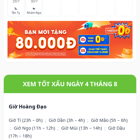
29/7
30/7
🐍
🐎
Tân Tỵ
Nhâm Ngọ
XEM TỐT XẤU NGÀY 4 THÁNG 8
Giờ Hoàng Đạo
Giờ Tí (23h – 0h)
;
Giờ Dần (3h – 4h)
;
Giờ Mão (5h – 6h)
;
Giờ Ngọ (11h – 12h)
;
Giờ Mùi (13h – 14h)
;
Giờ Dậu
(17h – 18h)