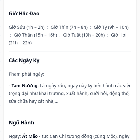
Giờ Hắc Đạo
Giờ Sửu (1h – 2h)
;
Giờ Thìn (7h – 8h)
;
Giờ Tỵ (9h – 10h)
;
Giờ Thân (15h – 16h)
;
Giờ Tuất (19h – 20h)
;
Giờ Hợi
(21h – 22h)
Các Ngày Kỵ
Phạm phải ngày:
-
Tam Nương
: Là ngày xấu, ngày này kỵ tiến hành các việc
trọng đại như khai trương, xuất hành, cưới hỏi, động thổ,
sửa chữa hay cất nhà,...
Ngũ Hành
Ngày:
Ất Mão
- tức Can Chi tương đồng (cùng Mộc), ngày