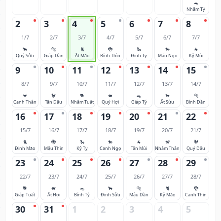
🐀
Nhâm Tý
2
3
4
5
6
7
8
1/7
2/7
3/7
4/7
5/7
6/7
7/7
🐂
🐅
🐈
🐉
🐍
🐎
🐐
Quý Sửu
Giáp Dần
Ất Mão
Bính Thìn
Đinh Tỵ
Mậu Ngọ
Kỷ Mùi
9
10
11
12
13
14
15
8/7
9/7
10/7
11/7
12/7
13/7
14/7
🐒
🐓
🐕
🐖
🐀
🐂
🐅
Canh Thân
Tân Dậu
Nhâm Tuất
Quý Hợi
Giáp Tý
Ất Sửu
Bính Dần
16
17
18
19
20
21
22
15/7
16/7
17/7
18/7
19/7
20/7
21/7
🐈
🐉
🐍
🐎
🐐
🐒
🐓
Đinh Mão
Mậu Thìn
Kỷ Tỵ
Canh Ngọ
Tân Mùi
Nhâm Thân
Quý Dậu
23
24
25
26
27
28
29
22/7
23/7
24/7
25/7
26/7
27/7
28/7
🐕
🐖
🐀
🐂
🐅
🐈
🐉
Giáp Tuất
Ất Hợi
Bính Tý
Đinh Sửu
Mậu Dần
Kỷ Mão
Canh Thìn
30
31
1
2
3
4
5