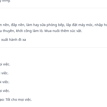
g uông.”
an nền, đắp nền, làm hay sửa phòng bếp, lắp đặt máy móc, nhập họ
u thuyền, khởi công làm lò. Mua nuôi thêm súc vật.
, xuất hành đi xa
i việc.
 việc.
i việc.
i việc.
o: Tốt cho mọi việc.