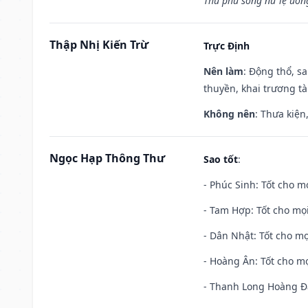
Thủ phù song nữ lệ uôn
Thập Nhị Kiến Trừ
Trực Định
Nên làm
: Động thổ, s
thuyền, khai trương tà
Không nên
: Thưa kiện
Ngọc Hạp Thông Thư
Sao tốt
:
- Phúc Sinh: Tốt cho mọ
- Tam Hợp: Tốt cho mọi
- Dân Nhật: Tốt cho mọ
- Hoàng Ân: Tốt cho mọ
- Thanh Long Hoàng Đạ