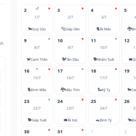
🌙
2
3
4
5
1/7
2/7
3/7
i
🐂
🐅
🐈
🐉
Quý Sửu
Giáp Dần
Ất Mão
Bí
9
10
11
12
nh
8/7
9/7
10/7
1
🐒
🐓
🐕
🐖
Canh Thân
Tân Dậu
Nhâm Tuất
Q
⭐
16
17
18
19
15/7
16/7
17/7
1
🐈
🐉
🐍
🐎
Đinh Mão
Mậu Thìn
Kỷ Tỵ
Ca
23
24
25
26
22/7
23/7
24/7
2
🐕
🐖
🐀
🐂
Giáp Tuất
Ất Hợi
Bính Tý
Đi
30
31
1
2