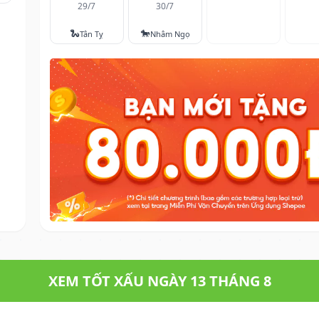
29/7
30/7
🐍
🐎
Tân Tỵ
Nhâm Ngọ
XEM TỐT XẤU NGÀY 13 THÁNG 8