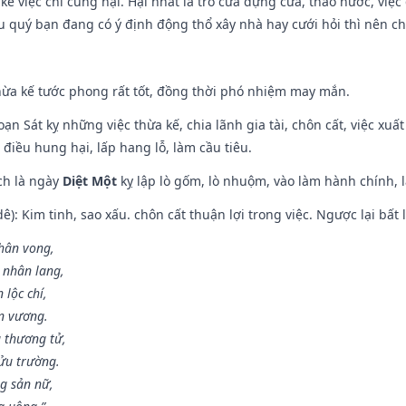
 kể việc chi cũng hại. Hại nhất là trổ cửa dựng cửa, tháo nước, việ
ếu quý bạn đang có ý định động thổ xây nhà hay cưới hỏi thì nên c
hừa kế tước phong rất tốt, đồng thời phó nhiệm may mắn.
ạn Sát kỵ những việc thừa kế, chia lãnh gia tài, chôn cất, việc xuấ
 điều hung hại, lấp hang lỗ, làm cầu tiêu.
ch là ngày
Diệt Một
kỵ lập lò gốm, lò nhuộm, vào làm hành chính, l
: Kim tinh, sao xấu. chôn cất thuận lợi trong việc. Ngược lại bất l
nhân vong,
 nhân lang,
 lộc chí,
ân vương.
 thương tử,
ửu trường.
g sản nữ,