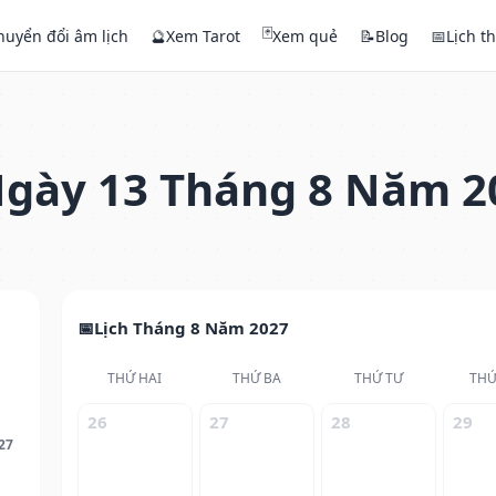
🃏
huyển đổi âm lịch
🔮
Xem Tarot
Xem quẻ
📝
Blog
📅
Lịch t
gày 13 Tháng 8 Năm 2
Lịch Tháng 8 Năm 2027
THỨ HAI
THỨ BA
THỨ TƯ
THỨ
26
27
28
29
27