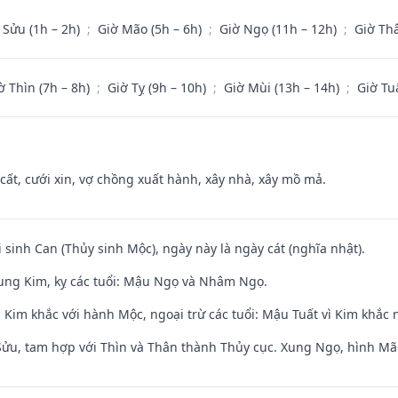
 Sửu (1h – 2h)
;
Giờ Mão (5h – 6h)
;
Giờ Ngọ (11h – 12h)
;
Giờ Th
ờ Thìn (7h – 8h)
;
Giờ Tỵ (9h – 10h)
;
Giờ Mùi (13h – 14h)
;
Giờ Tu
 cất, cưới xin, vợ chồng xuất hành, xây nhà, xây mồ mả.
i sinh Can (Thủy sinh Mộc), ngày này là ngày cát (nghĩa nhật).
ung Kim, kỵ các tuổi: Mậu Ngọ và Nhâm Ngọ.
Kim khắc với hành Mộc, ngoại trừ các tuổi: Mậu Tuất vì Kim khắc 
 Sửu, tam hợp với Thìn và Thân thành Thủy cục. Xung Ngọ, hình Mão