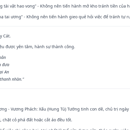
ng tài vật hao vong” - Không nên tiến hành mở kho tránh tiền của 
nhạ tai ương” - Không nên tiến hành gieo quẻ hỏi việc để tránh tự r
y Cát.
 đều được yên tâm, hành sự thành công.
hân
n đưa
ại An
 thanh nhàn.”
ng - Vương Phách: Xấu (Hung Tú) Tướng tinh con dê, chủ trị ngày 
t, chặt cỏ phá đất hoặc cắt áo đều tốt.