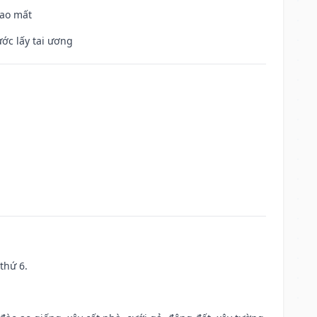
hao mất
ước lấy tai ương
thứ 6.