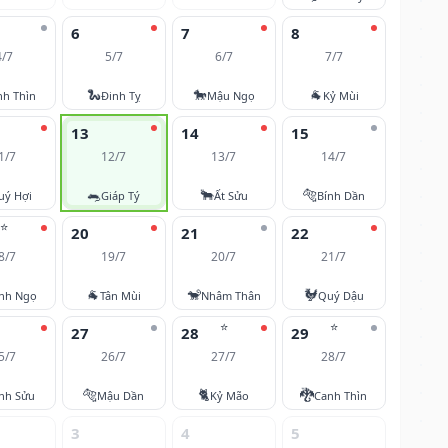
6
7
8
4/7
5/7
6/7
7/7
🐍
🐎
🐐
nh Thìn
Đinh Tỵ
Mậu Ngọ
Kỷ Mùi
13
14
15
1/7
12/7
13/7
14/7
🐀
🐂
🐅
uý Hợi
Giáp Tý
Ất Sửu
Bính Dần
⭐
20
21
22
8/7
19/7
20/7
21/7
🐐
🐒
🐓
nh Ngọ
Tân Mùi
Nhâm Thân
Quý Dậu
⭐
⭐
27
28
29
5/7
26/7
27/7
28/7
🐅
🐈
🐉
nh Sửu
Mậu Dần
Kỷ Mão
Canh Thìn
3
4
5