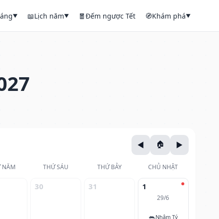
háng
📖
Lịch năm
🧧
Đếm ngược Tết
🧭
Khám phá
▼
▼
▼
027
 NĂM
THỨ SÁU
THỨ BẢY
CHỦ NHẬT
30
31
1
29/6
🐀
Nhâm Tý