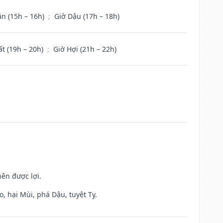
ân (15h – 16h)
;
Giờ Dậu (17h – 18h)
ất (19h – 20h)
;
Giờ Hợi (21h – 22h)
nên được lợi.
, hại Mùi, phá Dậu, tuyệt Tỵ.