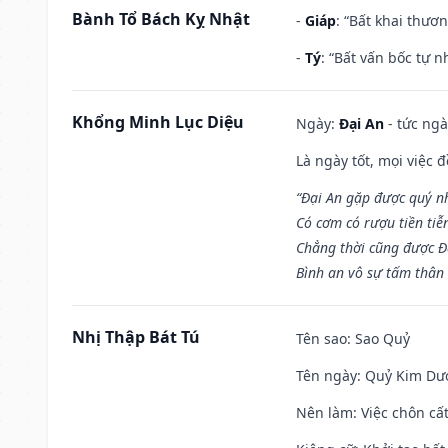
Bành Tổ Bách Kỵ Nhật
-
Giáp
: “Bất khai thươ
-
Tý
: “Bất vấn bốc tự 
Khổng Minh Lục Diệu
Ngày:
Đại An
- tức ngà
Là ngày tốt, mọi việc
“Đại An gặp được quý n
Có cơm có rượu tiền tiễ
Chẳng thời cũng được Đ
Bình an vô sự tấm thân
Nhị Thập Bát Tú
Tên sao
: Sao Quỷ
Tên ngày
: Quỷ Kim Dươ
Nên làm
: Việc chôn cấ