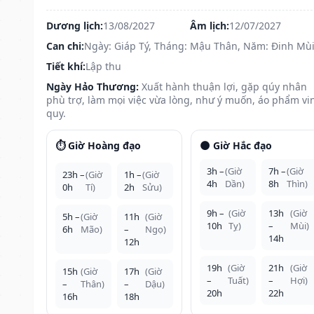
Dương lịch:
13/08/2027
Âm lịch:
12/07/2027
Can chi:
Ngày: Giáp Tý, Tháng: Mậu Thân, Năm: Đinh Mù
Tiết khí:
Lập thu
Ngày Hảo Thương:
Xuất hành thuận lợi, gặp qúy nhân
phù trợ, làm mọi việc vừa lòng, như ý muốn, áo phẩm vi
quy.
⏱️ Giờ Hoàng đạo
🌑 Giờ Hắc đạo
3h –
(Giờ
7h –
(Giờ
23h –
(Giờ
1h –
(Giờ
4h
Dần)
8h
Thìn)
0h
Tí)
2h
Sửu)
9h –
(Giờ
13h
(Giờ
5h –
(Giờ
11h
(Giờ
10h
Tỵ)
–
Mùi)
6h
Mão)
–
Ngọ)
14h
12h
19h
(Giờ
21h
(Giờ
15h
(Giờ
17h
(Giờ
–
Tuất)
–
Hợi)
–
Thân)
–
Dậu)
20h
22h
16h
18h