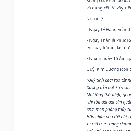
Kiêng cữ
: Khởi tạo bất
và dựng cột. Vì vậy, n
Ngoại lệ
:
- Ngày Tý Đăng Viên t
- Ngày Thân là Phục Đo
em, xây tường, kết dứt
- Nhằm ngày 16 Âm Lị
Quỷ: Kim Dương (con dê)
“Quỷ tinh khởi tạo tất 
Đường tiền bất kiến chủ
Mai táng thử nhật, quan
Nhi tôn đại đại cận qu
Khai môn phóng thủy tu
Hôn nhân phu thê bất c
Tu thổ trúc tường thươn