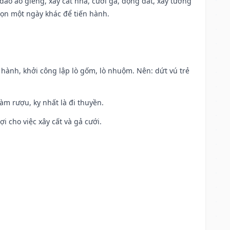
c đào ao giếng, xây cất nhà, cưới gả, động đất, xây tường
họn một ngày khác để tiến hành.
t hành, khởi công lập lò gốm, lò nhuộm. Nên: dứt vú trẻ
àm rượu, kỵ nhất là đi thuyền.
ợi cho việc xây cất và gả cưới.