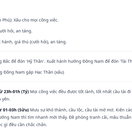
n Phú): Xấu cho mọi công việc.
ưới hỏi, an táng.
 hành, giá thú (cưới hỏi), an táng.
 Bắc để đón 'Hỷ Thần'. Xuất hành hướng Đông Nam để đón 'Tài Th
g Đông Nam gặp Hạc Thần (xấu)
ừ 23h-01h (Tý)
Mọi công việc đều được tốt lành, tốt nhất cầu tài
h yên.
ừ 01-03h (Sửu)
Mưu sự khó thành, cầu lộc, cầu tài mờ mịt. Kiện cáo
hướng Nam thì tìm nhanh mới thấy. Đề phòng tranh cãi, mâu thuẫn
ệc gì đều cần chắc chắn.