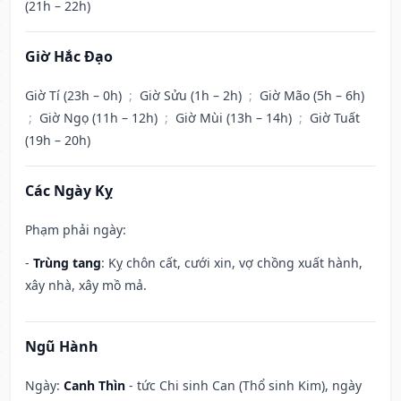
(21h – 22h)
Giờ Hắc Đạo
Giờ Tí (23h – 0h)
;
Giờ Sửu (1h – 2h)
;
Giờ Mão (5h – 6h)
;
Giờ Ngọ (11h – 12h)
;
Giờ Mùi (13h – 14h)
;
Giờ Tuất
(19h – 20h)
Các Ngày Kỵ
Phạm phải ngày:
-
Trùng tang
: Kỵ chôn cất, cưới xin, vợ chồng xuất hành,
xây nhà, xây mồ mả.
Ngũ Hành
Ngày:
Canh Thìn
- tức Chi sinh Can (Thổ sinh Kim), ngày