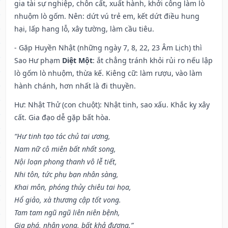
gia tài sự nghiệp, chôn cất, xuất hành, khởi công làm lò
nhuộm lò gốm. Nên: dứt vú trẻ em, kết dứt điều hung
hại, lấp hang lỗ, xây tường, làm cầu tiêu.
- Gặp Huyền Nhật (những ngày 7, 8, 22, 23 Âm Lịch) thì
Sao Hư phạm
Diệt Một
: ắt chẳng tránh khỏi rủi ro nếu lập
lò gốm lò nhuộm, thừa kế. Kiêng cữ: làm rượu, vào làm
hành chánh, hơn nhất là đi thuyền.
Hư: Nhật Thử (con chuột): Nhật tinh, sao xấu. Khắc kỵ xây
cất. Gia đạo dễ gặp bất hòa.
“Hư tinh tạo tác chủ tai ương,
Nam nữ cô miên bất nhất song,
Nội loạn phong thanh vô lễ tiết,
Nhi tôn, tức phụ bạn nhân sàng,
Khai môn, phóng thủy chiêu tai họa,
Hổ giảo, xà thương cập tốt vong.
Tam tam ngũ ngũ liên niên bệnh,
Gia phá, nhân vong, bất khả đương.”