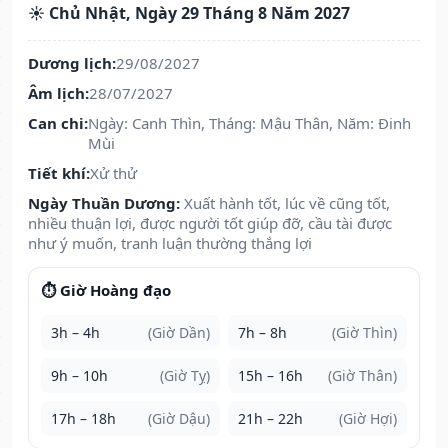
☀️ Chủ Nhật, Ngày 29 Tháng 8 Năm 2027
Dương lịch:
29/08/2027
Âm lịch:
28/07/2027
Can chi:
Ngày: Canh Thìn, Tháng: Mậu Thân, Năm: Đinh
Mùi
Tiết khí:
Xử thử
Ngày Thuần Dương:
Xuất hành tốt, lúc về cũng tốt,
nhiều thuận lợi, được người tốt giúp đỡ, cầu tài được
như ý muốn, tranh luận thường thắng lợi
⏱️ Giờ Hoàng đạo
3h – 4h
(Giờ Dần)
7h – 8h
(Giờ Thìn)
9h – 10h
(Giờ Tỵ)
15h – 16h
(Giờ Thân)
17h – 18h
(Giờ Dậu)
21h – 22h
(Giờ Hợi)