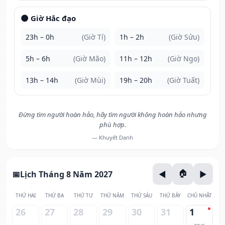
🌑 Giờ Hắc đạo
23h – 0h
(Giờ Tí)
1h – 2h
(Giờ Sửu)
5h – 6h
(Giờ Mão)
11h – 12h
(Giờ Ngọ)
13h – 14h
(Giờ Mùi)
19h – 20h
(Giờ Tuất)
Đừng tìm người hoàn hảo, hãy tìm người không hoàn hảo nhưng
phù hợp.
— Khuyết Danh
Lịch Tháng 8 Năm 2027
THỨ HAI
THỨ BA
THỨ TƯ
THỨ NĂM
THỨ SÁU
THỨ BẢY
CHỦ NHẬT
26
27
28
29
30
31
1