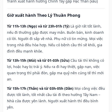
Tránh xuất hành hướng Chính Tây gặp Hạc Thần (xấu)
Giờ xuất hành Theo Lý Thuần Phong
Từ 11h-13h (Ngọ) và từ 23h-01h (Tý)
Là giờ rất tốt lành,
nếu đi thường gặp được may mắn. Buôn bán, kinh doanh
có lời. Người đi sắp về nhà. Phụ nữ có tin mừng. Mọi việc
trong nhà đều hòa hợp. Nếu có bệnh cầu thì sẽ khỏi, gia
đình đều mạnh khỏe.
Từ 13h-15h (Mùi) và từ 01-03h (Sửu)
Cầu tài thì không có
lợi, hoặc hay bị trái ý. Nếu ra đi hay thiệt, gặp nạn, việc
quan trọng thì phải đòn, gặp ma quỷ nên cúng tế thì mới
an.
Từ 15h-17h (Thân) và từ 03h-05h (Dần)
Mọi công việc đều
được tốt lành, tốt nhất cầu tài đi theo hướng Tây Nam –
Nhà cửa được yên lành. Người xuất hành thì đều bình
yên.