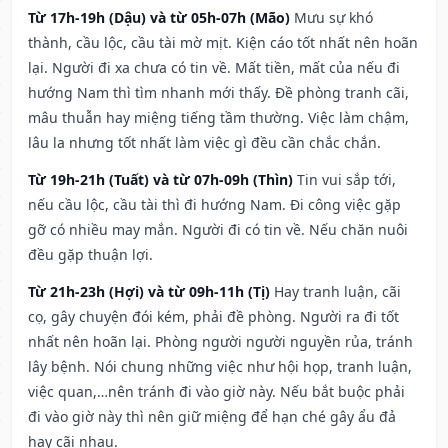
Từ 17h-19h (Dậu) và từ 05h-07h (Mão)
Mưu sự khó
thành, cầu lộc, cầu tài mờ mịt. Kiện cáo tốt nhất nên hoãn
lại. Người đi xa chưa có tin về. Mất tiền, mất của nếu đi
hướng Nam thì tìm nhanh mới thấy. Đề phòng tranh cãi,
mâu thuẫn hay miệng tiếng tầm thường. Việc làm chậm,
lâu la nhưng tốt nhất làm việc gì đều cần chắc chắn.
Từ 19h-21h (Tuất) và từ 07h-09h (Thìn)
Tin vui sắp tới,
nếu cầu lộc, cầu tài thì đi hướng Nam. Đi công việc gặp
gỡ có nhiều may mắn. Người đi có tin về. Nếu chăn nuôi
đều gặp thuận lợi.
Từ 21h-23h (Hợi) và từ 09h-11h (Tị)
Hay tranh luận, cãi
cọ, gây chuyện đói kém, phải đề phòng. Người ra đi tốt
nhất nên hoãn lại. Phòng người người nguyền rủa, tránh
lây bệnh. Nói chung những việc như hội họp, tranh luận,
việc quan,…nên tránh đi vào giờ này. Nếu bắt buộc phải
đi vào giờ này thì nên giữ miệng để hạn ché gây ẩu đả
hay cãi nhau.