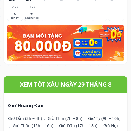
29/7
30/7
🐍
🐎
Tân Tỵ
Nhâm Ngọ
XEM TỐT XẤU NGÀY 29 THÁNG 8
Giờ Hoàng Đạo
Giờ Dần (3h – 4h)
;
Giờ Thìn (7h – 8h)
;
Giờ Tỵ (9h – 10h)
;
Giờ Thân (15h – 16h)
;
Giờ Dậu (17h – 18h)
;
Giờ Hợi