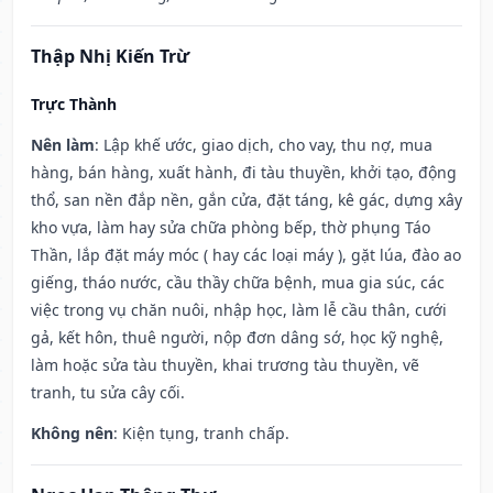
Thập Nhị Kiến Trừ
Trực Thành
Nên làm
: Lập khế ước, giao dịch, cho vay, thu nợ, mua
hàng, bán hàng, xuất hành, đi tàu thuyền, khởi tạo, động
thổ, san nền đắp nền, gắn cửa, đặt táng, kê gác, dựng xây
kho vựa, làm hay sửa chữa phòng bếp, thờ phụng Táo
Thần, lắp đặt máy móc ( hay các loại máy ), gặt lúa, đào ao
giếng, tháo nước, cầu thầy chữa bệnh, mua gia súc, các
việc trong vụ chăn nuôi, nhập học, làm lễ cầu thân, cưới
gả, kết hôn, thuê người, nộp đơn dâng sớ, học kỹ nghệ,
làm hoặc sửa tàu thuyền, khai trương tàu thuyền, vẽ
tranh, tu sửa cây cối.
Không nên
: Kiện tụng, tranh chấp.