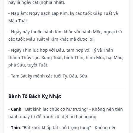
này là ngày cát (nghĩa nhật).
- Nạp âm: Ngày Bạch Lạp Kim, kỵ các tuổi: Giáp Tuất và
Mậu Tuất.
- Ngày này thuộc hành Kim khắc với hành Mộc, ngoại trừ
các tuổi: Mậu Tuất vì Kim khắc mà được lợi.
- Ngày Thìn lục hợp với Dậu, tam hợp với Tý và Thân
thành Thủy cục. Xung Tuất, hình Thìn, hình Mùi, hại Mão,
phá Sửu, tuyệt Tuất.
- Tam Sát kỵ mệnh các tuổi Tỵ, Dậu, Sửu.
Bành Tổ Bách Kỵ Nhật
-
Canh
: “Bất kinh lạc chức cơ hư trướng” - Không nên tiến
hành quay tơ để tránh cũi dệt hư hại ngang
-
Thìn
: “Bất khốc khấp tất chủ trọng tang” - Không nên