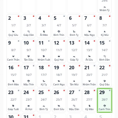
29/6
🐀
Nhâm Tý
2
3
4
5
6
7
8
1/7
2/7
3/7
4/7
5/7
6/7
7/7
🐂
🐅
🐈
🐉
🐍
🐎
🐐
Quý Sửu
Giáp Dần
Ất Mão
Bính Thìn
Đinh Tỵ
Mậu Ngọ
Kỷ Mùi
9
10
11
12
13
14
15
8/7
9/7
10/7
11/7
12/7
13/7
14/7
🐒
🐓
🐕
🐖
🐀
🐂
🐅
Canh Thân
Tân Dậu
Nhâm Tuất
Quý Hợi
Giáp Tý
Ất Sửu
Bính Dần
16
17
18
19
20
21
22
15/7
16/7
17/7
18/7
19/7
20/7
21/7
🐈
🐉
🐍
🐎
🐐
🐒
🐓
Đinh Mão
Mậu Thìn
Kỷ Tỵ
Canh Ngọ
Tân Mùi
Nhâm Thân
Quý Dậu
23
24
25
26
27
28
29
22/7
23/7
24/7
25/7
26/7
27/7
28/7
🐕
🐖
🐀
🐂
🐅
🐈
🐉
Giáp Tuất
Ất Hợi
Bính Tý
Đinh Sửu
Mậu Dần
Kỷ Mão
Canh Thìn
30
31
1
2
3
4
5