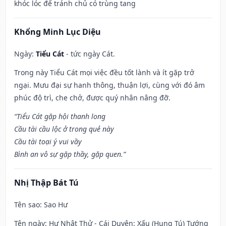
khóc lóc để tránh chủ có trùng tang
Khổng Minh Lục Diệu
Ngày:
Tiểu Cát
- tức ngày Cát.
Trong này Tiểu Cát mọi việc đều tốt lành và ít gặp trở
ngại. Mưu đại sự hanh thông, thuận lợi, cùng với đó âm
phúc độ trì, che chở, được quý nhân nâng đỡ.
“Tiểu Cát gặp hội thanh long
Cầu tài cầu lộc ở trong quẻ này
Cầu tài toại ý vui vầy
Bình an vô sự gặp thầy, gặp quen.”
Nhị Thập Bát Tú
Tên sao
: Sao Hư
Tên ngày
: Hư Nhật Thử - Cái Duyên: Xấu (Hung Tú) Tướng