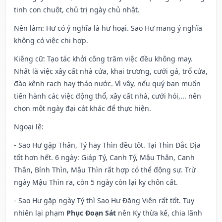
tinh con chuột, chủ trị ngày chủ nhật.
Nên làm
: Hư có ý nghĩa là hư hoại. Sao Hư mang ý nghĩa
không có việc chi hợp.
Kiêng cữ
: Tạo tác khởi công trăm việc đều không may.
Nhất là việc xây cất nhà cửa, khai trương, cưới gả, trổ cửa,
đào kênh rạch hay tháo nước. Vì vậy, nếu quý bạn muốn
tiến hành các việc động thổ, xây cất nhà, cưới hỏi,... nên
chọn một ngày đại cát khác để thực hiện.
Ngoại lệ
:
- Sao Hư gặp Thân, Tý hay Thìn đều tốt. Tại Thìn Đắc Địa
tốt hơn hết. 6 ngày: Giáp Tý, Canh Tý, Mậu Thân, Canh
Thân, Bính Thìn, Mậu Thìn rất hợp có thể động sự. Trừ
ngày Mậu Thìn ra, còn 5 ngày còn lại kỵ chôn cất.
- Sao Hư gặp ngày Tý thì Sao Hư Đăng Viên rất tốt. Tuy
nhiên lại phạm
Phục Đoạn Sát
nên Kỵ thừa kế, chia lãnh