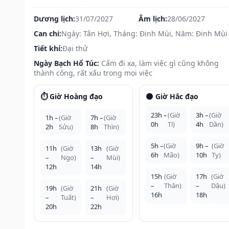
Dương lịch:
31/07/2027
Âm lịch:
28/06/2027
Can chi:
Ngày: Tân Hợi, Tháng: Đinh Mùi, Năm: Đinh Mùi
Tiết khí:
Đại thử
Ngày Bạch Hổ Túc:
Cấm đi xa, làm việc gì cũng không
thành công, rất xấu trong mọi việc
⏱️ Giờ Hoàng đạo
🌑 Giờ Hắc đạo
23h –
(Giờ
3h –
(Giờ
1h –
(Giờ
7h –
(Giờ
0h
Tí)
4h
Dần)
2h
Sửu)
8h
Thìn)
5h –
(Giờ
9h –
(Giờ
11h
(Giờ
13h
(Giờ
6h
Mão)
10h
Tỵ)
–
Ngọ)
–
Mùi)
12h
14h
15h
(Giờ
17h
(Giờ
–
Thân)
–
Dậu)
19h
(Giờ
21h
(Giờ
16h
18h
–
Tuất)
–
Hợi)
20h
22h