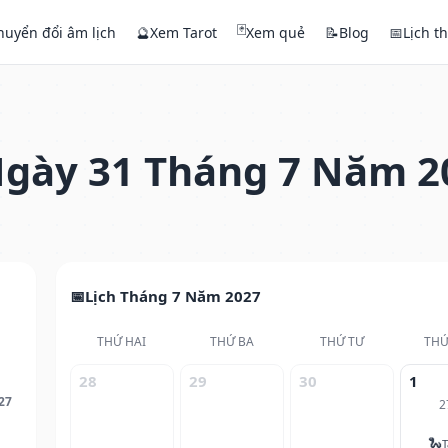
🃏
huyển đổi âm lịch
🔮
Xem Tarot
Xem quẻ
📝
Blog
📅
Lịch t
gày 31 Tháng 7 Năm 2
Lịch Tháng 7 Năm 2027
THỨ HAI
THỨ BA
THỨ TƯ
THỨ
28
29
30
1
27
2
🐍
T