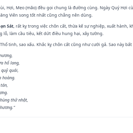
Mùi, Hợi, Mẹo (mão) đều gọi chung là đường cùng. Ngày Quý Hợi cù
Đăng Viên song tốt nhất cũng chẳng nên dùng.
ạn Sát
, rất kỵ trong việc chôn cất, thừa kế sự nghiệp, xuất hành, 
g lỗ, làm cầu tiêu, kết dứt điều hung hại, xây tường.
 Thổ tinh, sao xấu. Khắc kỵ chôn cất cũng như cưới gả. Sao này bất l
 nương,
a hổ lang,
 quỷ quái,
n hoàng.
 tán,
ương.
hùng thử nhật,
 hương.”