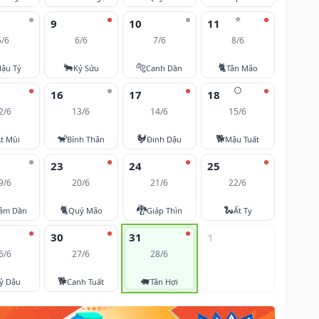
⭐
9
10
11
5/6
6/6
7/6
8/6
🐂
🐅
🐈
ậu Tý
Kỷ Sửu
Canh Dần
Tân Mão
🌕
16
17
18
2/6
13/6
14/6
15/6
🐒
🐓
🐕
t Mùi
Bính Thân
Đinh Dậu
Mậu Tuất
23
24
25
9/6
20/6
21/6
22/6
🐈
🐉
🐍
âm Dần
Quý Mão
Giáp Thìn
Ất Tỵ
30
31
1
6/6
27/6
28/6
🐕
🐖
ỷ Dậu
Canh Tuất
Tân Hợi