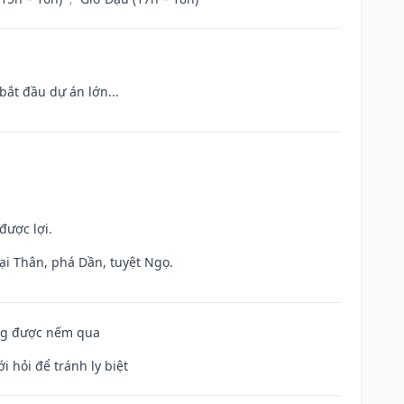
bắt đầu dự án lớn...
được lợi.
ại Thân, phá Dần, tuyệt Ngọ.
ông được nếm qua
i hỏi để tránh ly biệt