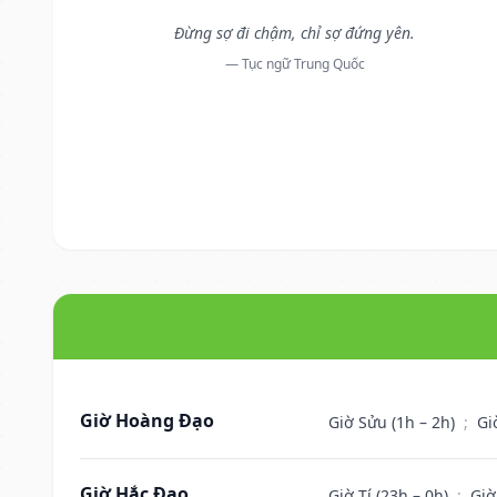
Đừng sợ đi chậm, chỉ sợ đứng yên.
— Tục ngữ Trung Quốc
Giờ Hoàng Đạo
Giờ Sửu (1h – 2h)
;
Gi
Giờ Hắc Đạo
Giờ Tí (23h – 0h)
;
Giờ