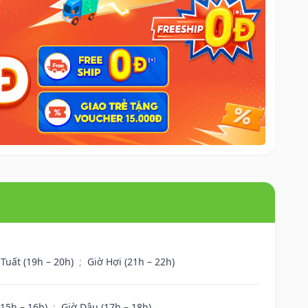
 Tuất (19h – 20h)
;
Giờ Hợi (21h – 22h)
(15h – 16h)
;
Giờ Dậu (17h – 18h)