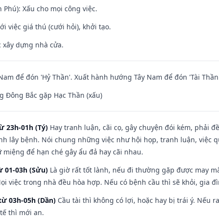
n Phú): Xấu cho mọi công việc.
i việc giá thú (cưới hỏi), khởi tạo.
ệc xây dựng nhà cửa.
am để đón 'Hỷ Thần'. Xuất hành hướng Tây Nam để đón 'Tài Thần'
g Đông Bắc gặp Hạc Thần (xấu)
ừ 23h-01h (Tý)
Hay tranh luận, cãi cọ, gây chuyện đói kém, phải đ
nh lây bệnh. Nói chung những việc như hội họp, tranh luận, việc q
iữ miệng để hạn ché gây ẩu đả hay cãi nhau.
ừ 01-03h (Sửu)
Là giờ rất tốt lành, nếu đi thường gặp được may mắ
ọi việc trong nhà đều hòa hợp. Nếu có bệnh cầu thì sẽ khỏi, gia 
từ 03h-05h (Dần)
Cầu tài thì không có lợi, hoặc hay bị trái ý. Nếu r
ế thì mới an.