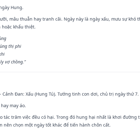
 ngày Hung.
ỡi, mâu thuẫn hay tranh cãi. Ngày này là ngày xấu, mưu sự khó thà
 hoặc khẩu thiệt.
cùng
ùng thị phi
khi
ly vợ chồng.”
- Cảnh Đan: Xấu (Hung Tú). Tướng tinh con dơi, chủ trị ngày thứ 7.
 hay may áo.
ạo tác trăm việc đều có hại. Trong đó hung hại nhất là khơi đường t
n nên chọn một ngày tốt khác để tiến hành chôn cất.