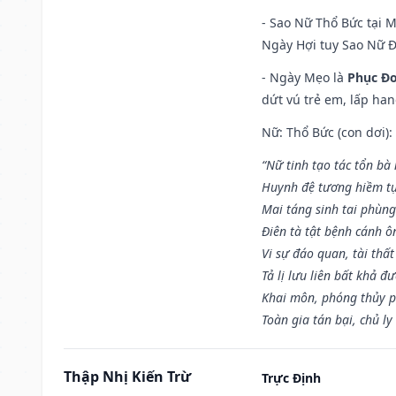
- Sao Nữ Thổ Bức tại 
Ngày Hợi tuy Sao Nữ 
- Ngày Mẹo là
Phục Đo
dứt vú trẻ em, lấp han
Nữ: Thổ Bức (con dơi):
“Nữ tinh tạo tác tổn bà
Huynh đệ tương hiềm tự
Mai táng sinh tai phùng
Điên tà tật bệnh cánh ô
Vi sự đáo quan, tài thất
Tả lị lưu liên bất khả đ
Khai môn, phóng thủy p
Toàn gia tán bại, chủ ly
Thập Nhị Kiến Trừ
Trực Định