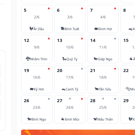
5
6
7
8
2/6
3/6
4/6
🐓
🐕
🐖
🐀
Ất Dậu
Bính Tuất
Đinh Hợi
M
12
13
14
15
9/6
10/6
11/6
1
🐉
🐍
🐎
🐐
Nhâm Thìn
Quý Tỵ
Giáp Ngọ
Ấ
19
20
21
22
16/6
17/6
18/6
1
🐖
🐀
🐂
🐅
Kỷ Hợi
Canh Tý
Tân Sửu
Nh
⭐
⭐
26
27
28
29
23/6
24/6
25/6
2
🐎
🐐
🐒
🐓
Bính Ngọ
Đinh Mùi
Mậu Thân
K