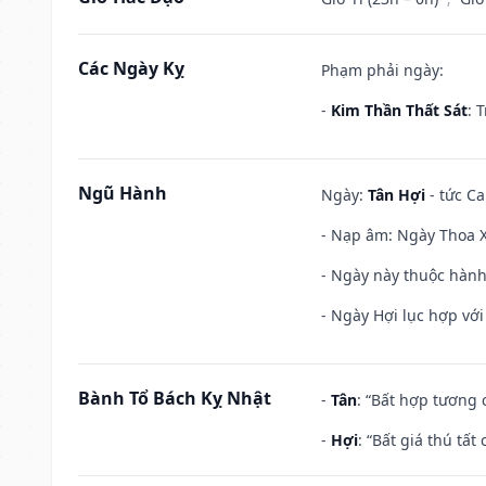
Các Ngày Kỵ
Phạm phải ngày:
-
Kim Thần Thất Sát
: 
Ngũ Hành
Ngày:
Tân Hợi
- tức Ca
- Nạp âm: Ngày Thoa Xu
- Ngày này thuộc hành 
- Ngày Hợi lục hợp vớ
Bành Tổ Bách Kỵ Nhật
-
Tân
: “Bất hợp tương
-
Hợi
: “Bất giá thú tấ