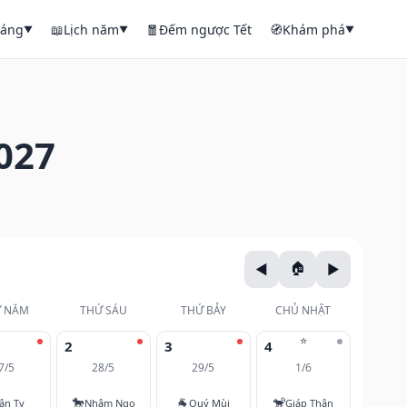
háng
📖
Lịch năm
🧧
Đếm ngược Tết
🧭
Khám phá
▼
▼
▼
027
 NĂM
THỨ SÁU
THỨ BẢY
CHỦ NHẬT
⭐
2
3
4
7/5
28/5
29/5
1/6
🐎
🐐
🐒
ân Tỵ
Nhâm Ngọ
Quý Mùi
Giáp Thân