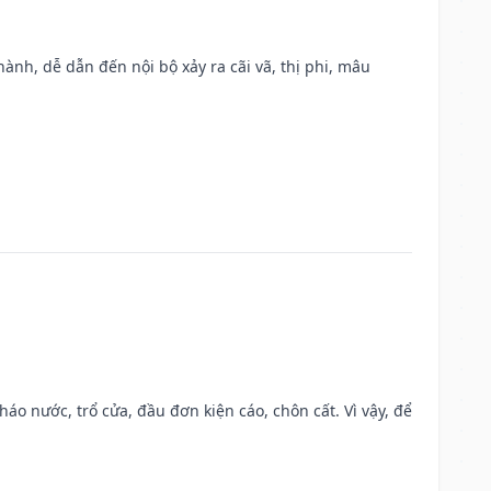
nh, dễ dẫn đến nội bộ xảy ra cãi vã, thị phi, mâu
háo nước, trổ cửa, đầu đơn kiện cáo, chôn cất. Vì vậy, để