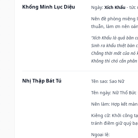
Khổng Minh Lục Diệu
Ngày:
Xích Khẩu
- tức
Nên đề phòng miệng lư
thuẫn, làm ơn nên oán
“Xích Khẩu là quả bần 
Sinh ra khẩu thiệt bàn c
Chẳng thời mất của nó 
Không thì chó cắn phân 
Nhị Thập Bát Tú
Tên sao
: Sao Nữ
Tên ngày
: Nữ Thổ Bức 
Nên làm
: Hợp kết màn
Kiêng cữ
: Khởi công t
tránh điềm giữ quý bạ
Ngoại lệ
: