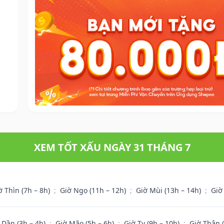
XEM TỐT XẤU NGÀY 31 THÁNG 7
ờ Thìn (7h – 8h)
;
Giờ Ngọ (11h – 12h)
;
Giờ Mùi (13h – 14h)
;
Giờ
 Dần (3h – 4h)
;
Giờ Mão (5h – 6h)
;
Giờ Tỵ (9h – 10h)
;
Giờ Thân 