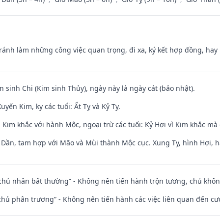
Tránh làm những công việc quan trọng, đi xa, ký kết hợp đồng, hay 
n sinh Chi (Kim sinh Thủy), ngày này là ngày cát (bảo nhật).
yến Kim, kỵ các tuổi: Ất Tỵ và Kỷ Tỵ.
Kim khắc với hành Mộc, ngoại trừ các tuổi: Kỷ Hợi vì Kim khắc mà 
i Dần, tam hợp với Mão và Mùi thành Mộc cục. Xung Tỵ, hình Hợi, h
 chủ nhân bất thường” - Không nên tiến hành trộn tương, chủ kh
t chủ phân trương” - Không nên tiến hành các việc liên quan đến cướ