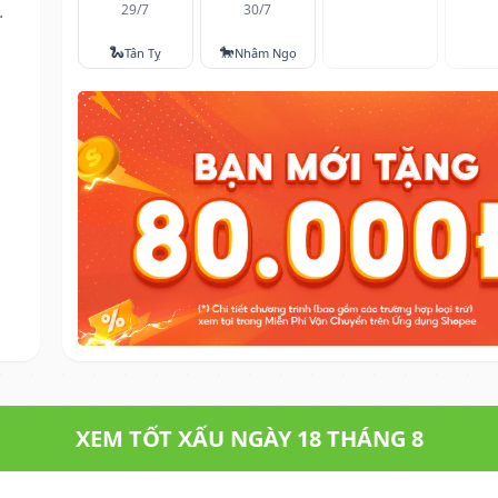
29/7
30/7
.
🐍
🐎
Tân Tỵ
Nhâm Ngọ
XEM TỐT XẤU NGÀY 18 THÁNG 8