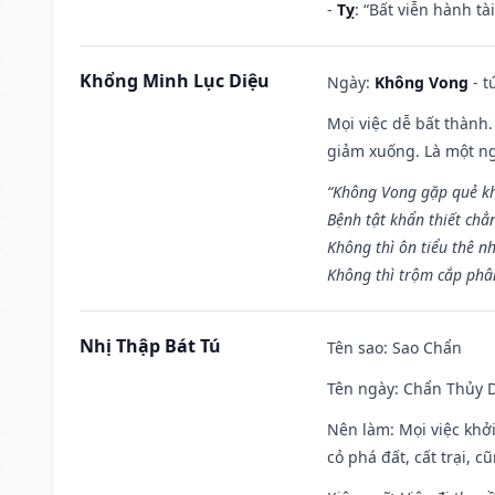
-
Tỵ
: “Bất viễn hành t
Khổng Minh Lục Diệu
Ngày:
Không Vong
- t
Mọi việc dễ bất thành. 
giảm xuống. Là một ng
“Không Vong gặp quẻ k
Bệnh tật khẩn thiết chẳ
Không thì ôn tiểu thê nh
Không thì trộm cắp phân
Nhị Thập Bát Tú
Tên sao
: Sao Chẩn
Tên ngày
: Chẩn Thủy D
Nên làm
: Mọi việc khở
cỏ phá đất, cất trại, cũ