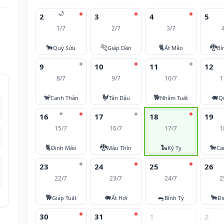
🌙
2
3
4
5
1/7
2/7
3/7
🐂
🐅
🐈
🐉
Quý Sửu
Giáp Dần
Ất Mão
Bí
9
10
11
12
8/7
9/7
10/7
1
🐒
🐓
🐕
🐖
Canh Thân
Tân Dậu
Nhâm Tuất
Q
⭐
16
17
18
19
15/7
16/7
17/7
1
🐈
🐉
🐍
🐎
Đinh Mão
Mậu Thìn
Kỷ Tỵ
Ca
23
24
25
26
22/7
23/7
24/7
2
🐕
🐖
🐀
🐂
Giáp Tuất
Ất Hợi
Bính Tý
Đi
30
31
1
2