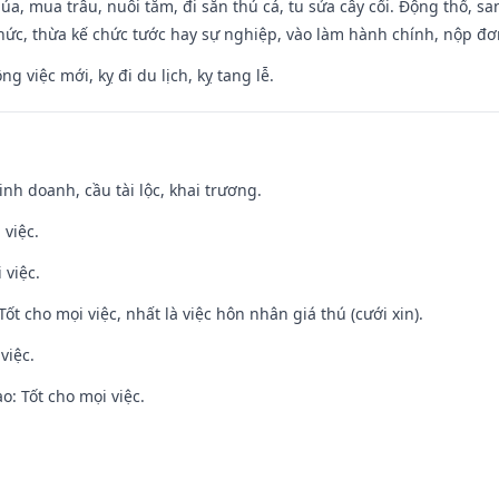
t lúa, mua trâu, nuôi tằm, đi săn thú cá, tu sửa cây cối. Động thổ
hức, thừa kế chức tước hay sự nghiệp, vào làm hành chính, nộp đơ
ng việc mới, kỵ đi du lịch, kỵ tang lễ.
 kinh doanh, cầu tài lộc, khai trương.
 việc.
 việc.
Tốt cho mọi việc, nhất là việc hôn nhân giá thú (cưới xin).
việc.
: Tốt cho mọi việc.