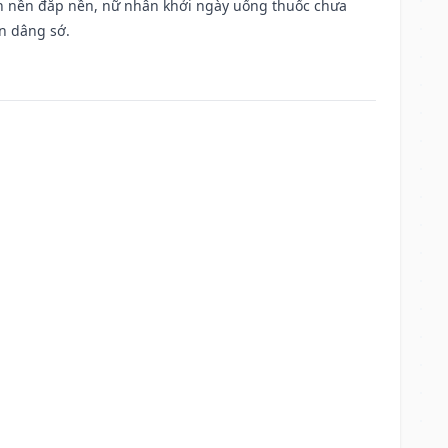
, san nền đắp nền, nữ nhân khởi ngày uống thuốc chưa
n dâng sớ.