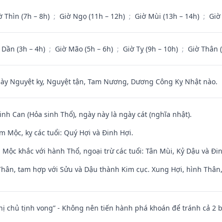
ờ Thìn (7h – 8h)
;
Giờ Ngọ (11h – 12h)
;
Giờ Mùi (13h – 14h)
;
Giờ
 Dần (3h – 4h)
;
Giờ Mão (5h – 6h)
;
Giờ Tỵ (9h – 10h)
;
Giờ Thân 
 Nguyệt kỵ, Nguyệt tận, Tam Nương, Dương Công Kỵ Nhật nào.
sinh Can (Hỏa sinh Thổ), ngày này là ngày cát (nghĩa nhật).
 Mộc, kỵ các tuổi: Quý Hợi và Đinh Hợi.
 Mộc khắc với hành Thổ, ngoại trừ các tuổi: Tân Mùi, Kỷ Dậu và Đ
Thân, tam hợp với Sửu và Dậu thành Kim cục. Xung Hợi, hình Thân, 
nhị chủ tịnh vong” - Không nên tiến hành phá khoán để tránh cả 2