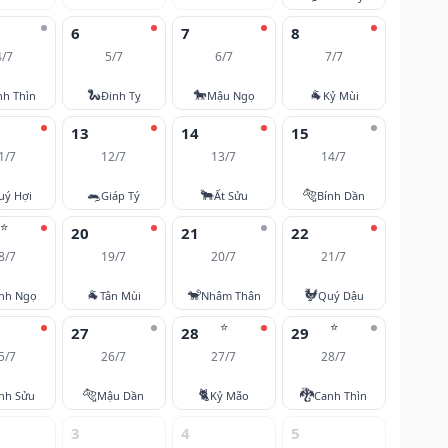
6
7
8
4/7
5/7
6/7
7/7
🐍
🐎
🐐
nh Thìn
Đinh Tỵ
Mậu Ngọ
Kỷ Mùi
13
14
15
1/7
12/7
13/7
14/7
🐀
🐂
🐅
uý Hợi
Giáp Tý
Ất Sửu
Bính Dần
⭐
20
21
22
8/7
19/7
20/7
21/7
🐐
🐒
🐓
nh Ngọ
Tân Mùi
Nhâm Thân
Quý Dậu
⭐
⭐
27
28
29
5/7
26/7
27/7
28/7
🐅
🐈
🐉
nh Sửu
Mậu Dần
Kỷ Mão
Canh Thìn
3
4
5