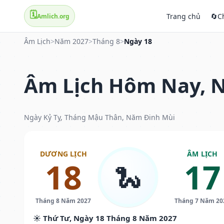
🗓️
Trang chủ
🔄
C
Amlich.org
Âm Lịch
>
Năm 2027
>
Tháng 8
>
Ngày 18
Âm Lịch Hôm Nay, N
Ngày Kỷ Tỵ, Tháng Mậu Thân, Năm Đinh Mùi
DƯƠNG LỊCH
ÂM LỊCH
18
17
🐍
Tháng 8 Năm 2027
Tháng 7 Năm 20
☀️ Thứ Tư, Ngày 18 Tháng 8 Năm 2027