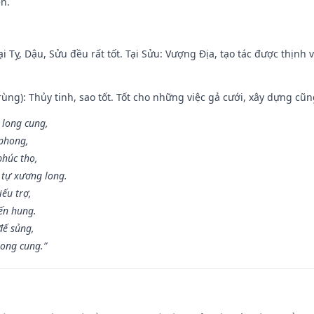
ền.
i Tỵ, Dậu, Sửu đều rất tốt. Tại Sửu: Vượng Địa, tạo tác được thịnh
ùng): Thủy tinh, sao tốt. Tốt cho những việc gả cưới, xây dựng cũ
 long cung,
 phong,
phúc thọ,
tự xương long.
iếu trợ,
iến hung.
đế sủng,
long cung.”