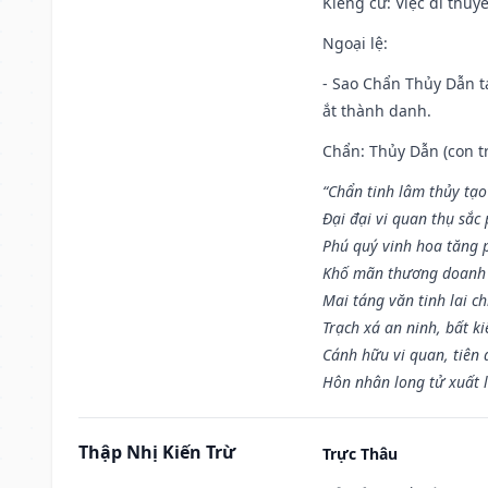
Kiêng cữ
: Việc đi thuy
Ngoại lệ
:
- Sao Chẩn Thủy Dẫn tạ
ắt thành danh.
Chẩn: Thủy Dẫn (con tr
“Chẩn tinh lâm thủy tạo
Đại đại vi quan thụ sắc
Phú quý vinh hoa tăng 
Khố mãn thương doanh 
Mai táng văn tinh lai ch
Trạch xá an ninh, bất k
Cánh hữu vi quan, tiên 
Hôn nhân long tử xuất 
Thập Nhị Kiến Trừ
Trực Thâu