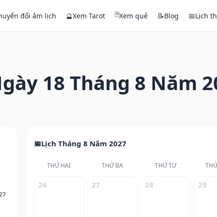
🃏
huyển đổi âm lịch
🔮
Xem Tarot
Xem quẻ
📝
Blog
📅
Lịch t
gày 18 Tháng 8 Năm 2
Lịch Tháng 8 Năm 2027
THỨ HAI
THỨ BA
THỨ TƯ
THỨ
26
27
28
29
27