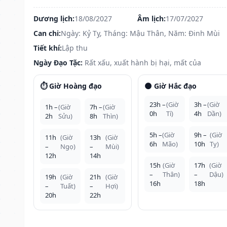
Dương lịch:
18/08/2027
Âm lịch:
17/07/2027
Can chi:
Ngày: Kỷ Tỵ, Tháng: Mậu Thân, Năm: Đinh Mùi
Tiết khí:
Lập thu
Ngày Đạo Tặc:
Rất xấu, xuất hành bị hại, mất của
⏱️ Giờ Hoàng đạo
🌑 Giờ Hắc đạo
23h –
(Giờ
3h –
(Giờ
1h –
(Giờ
7h –
(Giờ
0h
Tí)
4h
Dần)
2h
Sửu)
8h
Thìn)
5h –
(Giờ
9h –
(Giờ
11h
(Giờ
13h
(Giờ
6h
Mão)
10h
Tỵ)
–
Ngọ)
–
Mùi)
12h
14h
15h
(Giờ
17h
(Giờ
–
Thân)
–
Dậu)
19h
(Giờ
21h
(Giờ
16h
18h
–
Tuất)
–
Hợi)
20h
22h