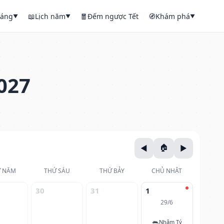
háng
📖
Lịch năm
🧧
Đếm ngược Tết
🧭
Khám phá
▼
▼
▼
027
 NĂM
THỨ SÁU
THỨ BẢY
CHỦ NHẬT
30
31
1
29/6
🐀
Nhâm Tý