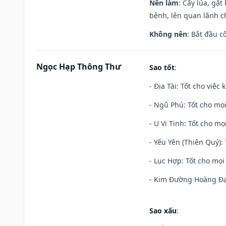
Nên làm
: Cấy lúa, gặ
bệnh, lên quan lãnh c
Không nên
: Bắt đầu cô
Ngọc Hạp Thông Thư
Sao tốt
:
- Địa Tài: Tốt cho việc
- Ngũ Phú: Tốt cho mọi
- U Vi Tinh: Tốt cho mọi
- Yếu Yên (Thiên Quý): 
- Lục Hợp: Tốt cho mọi 
- Kim Đường Hoàng Đạo
Sao xấu
: