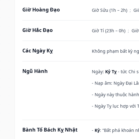
Giờ Hoàng Đạo
Giờ Sửu (1h – 2h)
;
Gi
Giờ Hắc Đạo
Giờ Tí (23h – 0h)
;
Giờ
Các Ngày Kỵ
Không phạm bất kỳ ngày
Ngũ Hành
Ngày:
Kỷ Tỵ
- tức Chi 
- Nạp âm: Ngày Đại Lâm
- Ngày này thuộc hành
- Ngày Tỵ lục hợp với 
Bành Tổ Bách Kỵ Nhật
-
Kỷ
: “Bất phá khoán 