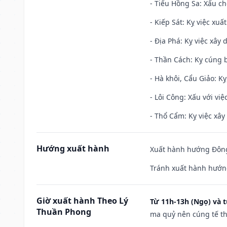
- Tiểu Hồng Sa: Xấu ch
- Kiếp Sát: Kỵ việc xuấ
- Địa Phá: Kỵ việc xây 
- Thần Cách: Kỵ cúng b
- Hà khôi, Cẩu Giảo: K
- Lôi Công: Xấu với vi
- Thổ Cẩm: Kỵ việc xây
Hướng xuất hành
Xuất hành hướng Đông
Tránh xuất hành hướn
Giờ xuất hành Theo Lý
Từ 11h-13h (Ngọ) và t
Thuần Phong
ma quỷ nên cúng tế th