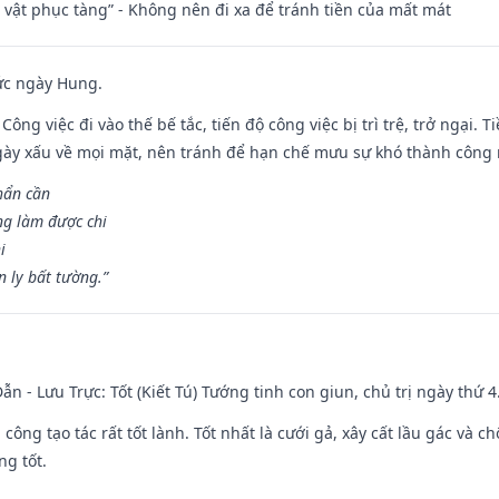
ài vật phục tàng” - Không nên đi xa để tránh tiền của mất mát
ức ngày Hung.
Công việc đi vào thế bế tắc, tiến độ công việc bị trì trệ, trở ngại. 
ày xấu về mọi mặt, nên tránh để hạn chế mưu sự khó thành công 
hẩn cần
ng làm được chi
i
 ly bất tường.”
ẫn - Lưu Trực: Tốt (Kiết Tú) Tướng tinh con giun, chủ trị ngày thứ 4
i công tạo tác rất tốt lành. Tốt nhất là cưới gả, xây cất lầu gác và
ng tốt.