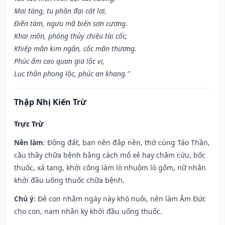
Mai táng, tu phần đại cát lợi,
Điền tàm, ngưu mã biến sơn cương.
Khai môn, phóng thủy chiêu tài cốc,
Khiếp mãn kim ngân, cốc mãn thương.
Phúc ấm cao quan gia lộc vị,
Lục thân phong lộc, phúc an khang.”
Thập Nhị Kiến Trừ
Trực Trừ
Nên làm
: Động đất, ban nền đắp nền, thờ cúng Táo Thần,
cầu thầy chữa bệnh bằng cách mổ xẻ hay châm cứu, bốc
thuốc, xả tang, khởi công làm lò nhuộm lò gốm, nữ nhân
khởi đầu uống thuốc chữa bệnh.
Chú ý
: Đẻ con nhằm ngày này khó nuôi, nên làm Âm Đức
cho con, nam nhân kỵ khởi đầu uống thuốc.