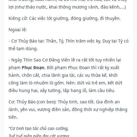
lợi (như tháo nước, khai thông mương rảnh, đào kênh,...)
Kiêng cữ
: Các việc lót giường, đóng giường, đi thuyền.
Ngoại lệ
:
- Cơ Thủy Báo tại: Thân, Tý, Thìn trăm việc kỵ. Duy tại Tý có
thể tạm dùng.
- Ngày Thìn Sao Cơ Đăng Viên lẽ ra rất tốt tuy nhiên lại
phạm
Phục Đoạn
. Bởi phạm Phục Đoạn thì rất kỵ xuất
hành, chôn cất, chia lãnh gia tài, các vụ thừa kế, khởi
công làm lò nhuộm lò gốm. Nên: dứt vú trẻ em, kết dứt
điều hung hại, xây tường, lấp hang lỗ, làm cầu tiêu.
Cơ: Thủy Báo (con beo): Thủy tinh, sao tốt. Gia đình an
lành, yên vui, vượng điền sản, đồng thời sự nghiệp thăng
tiến.
“Cơ tinh tạo tác chủ cao cường,
Tuế tuế niên niên đại cát xương,