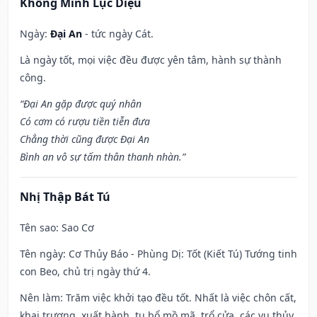
Khổng Minh Lục Diệu
Ngày:
Đại An
- tức ngày Cát.
Là ngày tốt, mọi việc đều được yên tâm, hành sự thành
công.
“Đại An gặp được quý nhân
Có cơm có rượu tiền tiễn đưa
Chẳng thời cũng được Đại An
Bình an vô sự tấm thân thanh nhàn.”
Nhị Thập Bát Tú
Tên sao
: Sao Cơ
Tên ngày
: Cơ Thủy Báo - Phùng Dị: Tốt (Kiết Tú) Tướng tinh
con Beo, chủ trị ngày thứ 4.
Nên làm
: Trăm việc khởi tạo đều tốt. Nhất là việc chôn cất,
khai trương, xuất hành, tu bổ mồ mã, trổ cửa, các vụ thủy