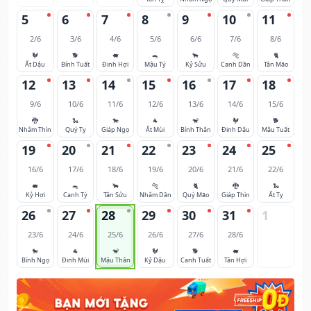
5
6
7
8
9
10
11
2/6
3/6
4/6
5/6
6/6
7/6
8/6
🐓
🐕
🐖
🐀
🐂
🐅
🐈
Ất Dậu
Bính Tuất
Đinh Hợi
Mậu Tý
Kỷ Sửu
Canh Dần
Tân Mão
12
13
14
15
16
17
18
9/6
10/6
11/6
12/6
13/6
14/6
15/6
🐉
🐍
🐎
🐐
🐒
🐓
🐕
Nhâm Thìn
Quý Tỵ
Giáp Ngọ
Ất Mùi
Bính Thân
Đinh Dậu
Mậu Tuất
19
20
21
22
23
24
25
16/6
17/6
18/6
19/6
20/6
21/6
22/6
🐖
🐀
🐂
🐅
🐈
🐉
🐍
Kỷ Hợi
Canh Tý
Tân Sửu
Nhâm Dần
Quý Mão
Giáp Thìn
Ất Tỵ
26
27
28
29
30
31
1
23/6
24/6
25/6
26/6
27/6
28/6
🐎
🐐
🐒
🐓
🐕
🐖
Bính Ngọ
Đinh Mùi
Mậu Thân
Kỷ Dậu
Canh Tuất
Tân Hợi