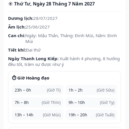
☀️ Thứ Tư, Ngày 28 Tháng 7 Năm 2027
Dương lịch:
28/07/2027
Âm lịch:
25/06/2027
Can chi:
Ngày: Mậu Thân, Tháng: Đinh Mùi, Năm: Đinh
Mùi
Tiết khí:
Đại thử
Ngày Thanh Long Kiếp:
Xuất hành 4 phương, 8 hướng
đều tốt, trăm sự được như ý
⏱️ Giờ Hoàng đạo
23h – 0h
(Giờ Tí)
1h – 2h
(Giờ Sửu)
7h – 8h
(Giờ Thìn)
9h – 10h
(Giờ Tỵ)
13h – 14h
(Giờ Mùi)
19h – 20h
(Giờ Tuất)