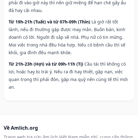
phải đi vào giờ này thì nên giữ miệng để hạn ché gây ẩu
đả hay cãi nhau.
Từ 19h-21h (Tuất) và từ 07h-09h (Thìn)
Là giờ rất tốt
lành, nếu đi thường gặp được may mắn. Buôn bán, kinh
doanh có lời. Người đi sắp về nhà. Phụ nữ có tin mừng.
Mọi việc trong nhà đều hòa hợp. Nếu có bệnh cầu thì sẽ
khỏi, gia đình đều mạnh khỏe.
Từ 21h-23h (Hợi) và từ 09h-11h (Tị)
Cầu tài thì không có
lợi, hoặc hay bị trái ý. Nếu ra đi hay thiệt, gặp nạn, việc
quan trọng thì phải đòn, gặp ma quỷ nên cúng tế thì mới
an.
Về Amlich.org
Trang web tra cứu âm lịch Việt Nam miễn phí, cung cấp thông