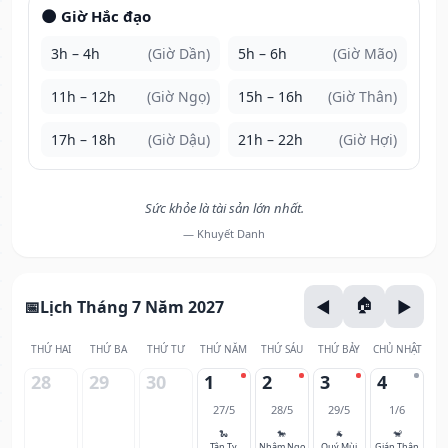
🌑 Giờ Hắc đạo
3h – 4h
(Giờ Dần)
5h – 6h
(Giờ Mão)
11h – 12h
(Giờ Ngọ)
15h – 16h
(Giờ Thân)
17h – 18h
(Giờ Dậu)
21h – 22h
(Giờ Hợi)
Sức khỏe là tài sản lớn nhất.
— Khuyết Danh
Lịch Tháng 7 Năm 2027
THỨ HAI
THỨ BA
THỨ TƯ
THỨ NĂM
THỨ SÁU
THỨ BẢY
CHỦ NHẬT
28
29
30
1
2
3
4
27/5
28/5
29/5
1/6
🐍
🐎
🐐
🐒
Tân Tỵ
Nhâm Ngọ
Quý Mùi
Giáp Thân