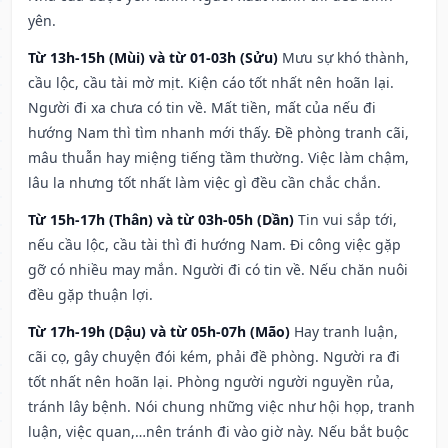
yên.
Từ 13h-15h (Mùi) và từ 01-03h (Sửu)
Mưu sự khó thành,
cầu lộc, cầu tài mờ mịt. Kiện cáo tốt nhất nên hoãn lại.
Người đi xa chưa có tin về. Mất tiền, mất của nếu đi
hướng Nam thì tìm nhanh mới thấy. Đề phòng tranh cãi,
mâu thuẫn hay miệng tiếng tầm thường. Việc làm chậm,
lâu la nhưng tốt nhất làm việc gì đều cần chắc chắn.
Từ 15h-17h (Thân) và từ 03h-05h (Dần)
Tin vui sắp tới,
nếu cầu lộc, cầu tài thì đi hướng Nam. Đi công việc gặp
gỡ có nhiều may mắn. Người đi có tin về. Nếu chăn nuôi
đều gặp thuận lợi.
Từ 17h-19h (Dậu) và từ 05h-07h (Mão)
Hay tranh luận,
cãi cọ, gây chuyện đói kém, phải đề phòng. Người ra đi
tốt nhất nên hoãn lại. Phòng người người nguyền rủa,
tránh lây bệnh. Nói chung những việc như hội họp, tranh
luận, việc quan,…nên tránh đi vào giờ này. Nếu bắt buộc