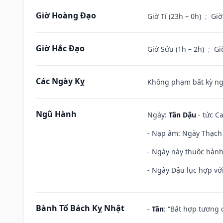
Giờ Hoàng Đạo
Giờ Tí (23h – 0h)
;
Giờ
Giờ Hắc Đạo
Giờ Sửu (1h – 2h)
;
Gi
Các Ngày Kỵ
Không phạm bất kỳ ngày
Ngũ Hành
Ngày:
Tân Dậu
- tức C
- Nạp âm: Ngày Thạch 
- Ngày này thuộc hành
- Ngày Dậu lục hợp với
Bành Tổ Bách Kỵ Nhật
-
Tân
: “Bất hợp tương