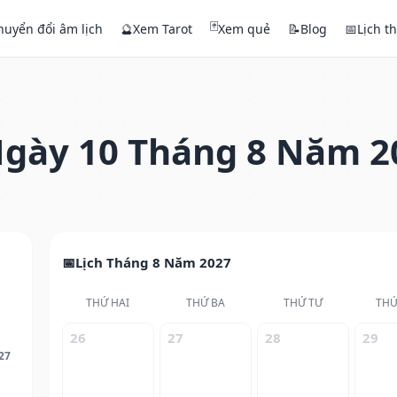
🃏
huyển đổi âm lịch
🔮
Xem Tarot
Xem quẻ
📝
Blog
📅
Lịch t
gày 10 Tháng 8 Năm 2
Lịch Tháng 8 Năm 2027
THỨ HAI
THỨ BA
THỨ TƯ
THỨ
26
27
28
29
27