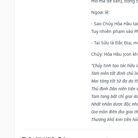
mồ mã để sẵn), đóng t
Ngoại lệ
:
- Sao Chủy Hỏa Hầu tại
Tuy nhiên phạm vào Ph
- Tại Sửu là Đắc Địa, 
Chủy: Hỏa Hầu (con khỉ
“Chủy tinh tạo tác hữu 
Tam niên tất đinh chủ li
Mai táng tốt tử đa do t
Thủ định Dần niên tiện 
Tam tang bất chỉ giai d
Nhất nhân dược độc nhị
Gia môn điền địa giai t
Thương khố kim tiền hóa