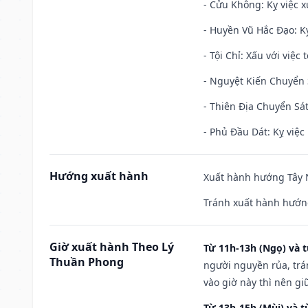
- Cửu Không: Kỵ việc x
- Huyền Vũ Hắc Đạo: Kỵ
- Tội Chỉ: Xấu với việc 
- Nguyệt Kiến Chuyển S
- Thiên Địa Chuyển Sát
- Phủ Đầu Dát: Kỵ việc 
Hướng xuất hành
Xuất hành hướng Tây N
Tránh xuất hành hướn
Giờ xuất hành Theo Lý
Từ 11h-13h (Ngọ) và t
Thuần Phong
người nguyền rủa, trá
vào giờ này thì nên g
Từ 13h-15h (Mùi) và t