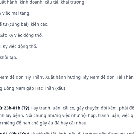
uất hành, kinh doanh, cầu tài, khai trương.
 việc mai táng.
tế tự (cúng bái), kiện cáo.
át: Kỵ việc động thổ.
: Kỵ việc động thổ.
khởi tạo.
am để đón 'Hỷ Thần'. Xuất hành hướng Tây Nam để đón 'Tài Thần'
g Đông Nam gặp Hạc Thần (xấu)
ừ 23h-01h (Tý)
Hay tranh luận, cãi cọ, gây chuyện đói kém, phải đ
nh lây bệnh. Nói chung những việc như hội họp, tranh luận, việc q
iữ miệng để hạn ché gây ẩu đả hay cãi nhau.
ừ 01-03h (Sửu)
Là giờ rất tốt lành, nếu đi thường gặp được may mắ