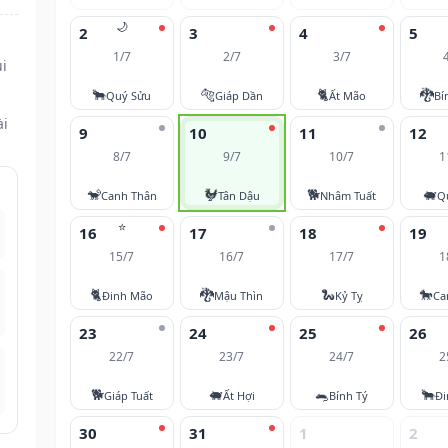
🌙
2
3
4
5
1/7
2/7
3/7
i
🐂
🐅
🐈
🐉
Quý Sửu
Giáp Dần
Ất Mão
Bí
ài
9
10
11
12
8/7
9/7
10/7
1
🐒
🐓
🐕
🐖
Canh Thân
Tân Dậu
Nhâm Tuất
Q
⭐
16
17
18
19
15/7
16/7
17/7
1
🐈
🐉
🐍
🐎
Đinh Mão
Mậu Thìn
Kỷ Tỵ
Ca
23
24
25
26
22/7
23/7
24/7
2
🐕
🐖
🐀
🐂
Giáp Tuất
Ất Hợi
Bính Tý
Đi
30
31
1
2