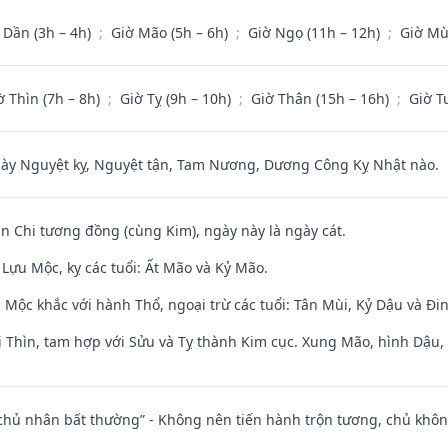
 Dần (3h – 4h)
;
Giờ Mão (5h – 6h)
;
Giờ Ngọ (11h – 12h)
;
Giờ Mù
ờ Thìn (7h – 8h)
;
Giờ Tỵ (9h – 10h)
;
Giờ Thân (15h – 16h)
;
Giờ T
 Nguyệt kỵ, Nguyệt tận, Tam Nương, Dương Công Kỵ Nhật nào.
an Chi tương đồng (cùng Kim), ngày này là ngày cát.
Lựu Mộc, kỵ các tuổi: Ất Mão và Kỷ Mão.
 Mộc khắc với hành Thổ, ngoại trừ các tuổi: Tân Mùi, Kỷ Dậu và Đ
 Thìn, tam hợp với Sửu và Tỵ thành Kim cục. Xung Mão, hình Dậu, h
 chủ nhân bất thường” - Không nên tiến hành trộn tương, chủ kh