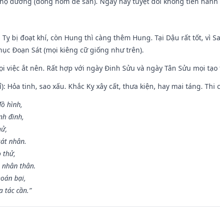
họ đường (đóng hòm để sẵn). Ngày này tuyệt đối không tiến hành 
 Tỵ bị đoạt khí, còn Hung thì càng thêm Hung. Tại Dậu rất tốt, vì
ục Đoạn Sát (mọi kiêng cữ giống như trên).
mọi việc ắt nên. Rất hợp với ngày Đinh Sửu và ngày Tân Sửu mọi tạo
): Hỏa tinh, sao xấu. Khắc Kỵ xây cất, thưa kiện, hay mai táng. Thi 
đồ hình,
nh đinh,
hử,
sát nhân.
o thử,
 nhân thân.
hoán bại,
 tác cần.”