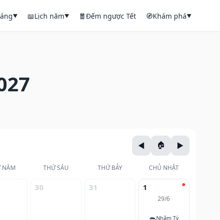
háng
📖
Lịch năm
🧧
Đếm ngược Tết
🧭
Khám phá
▼
▼
▼
027
 NĂM
THỨ SÁU
THỨ BẢY
CHỦ NHẬT
30
31
1
29/6
🐀
Nhâm Tý