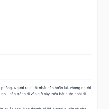
.
ề phòng. Người ra đi tốt nhất nên hoãn lại. Phòng người
uan,…nên tránh đi vào giờ này. Nếu bắt buộc phải đi
n. Buôn bán, kinh doanh có lời. Người đi sắp về nhà.