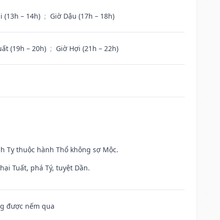
i (13h – 14h)
;
Giờ Dậu (17h – 18h)
uất (19h – 20h)
;
Giờ Hợi (21h – 22h)
inh Tỵ thuộc hành Thổ không sợ Mộc.
ại Tuất, phá Tý, tuyệt Dần.
ông được nếm qua