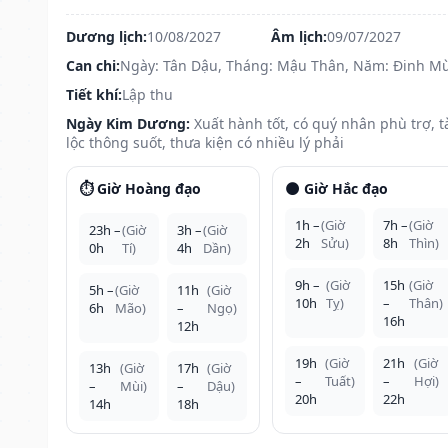
Dương lịch:
10/08/2027
Âm lịch:
09/07/2027
Can chi:
Ngày: Tân Dậu, Tháng: Mậu Thân, Năm: Đinh Mù
Tiết khí:
Lập thu
Ngày Kim Dương:
Xuất hành tốt, có quý nhân phù trợ, t
lộc thông suốt, thưa kiện có nhiều lý phải
⏱️ Giờ Hoàng đạo
🌑 Giờ Hắc đạo
1h –
(Giờ
7h –
(Giờ
23h –
(Giờ
3h –
(Giờ
2h
Sửu)
8h
Thìn)
0h
Tí)
4h
Dần)
9h –
(Giờ
15h
(Giờ
5h –
(Giờ
11h
(Giờ
10h
Tỵ)
–
Thân)
6h
Mão)
–
Ngọ)
16h
12h
19h
(Giờ
21h
(Giờ
13h
(Giờ
17h
(Giờ
–
Tuất)
–
Hợi)
–
Mùi)
–
Dậu)
20h
22h
14h
18h