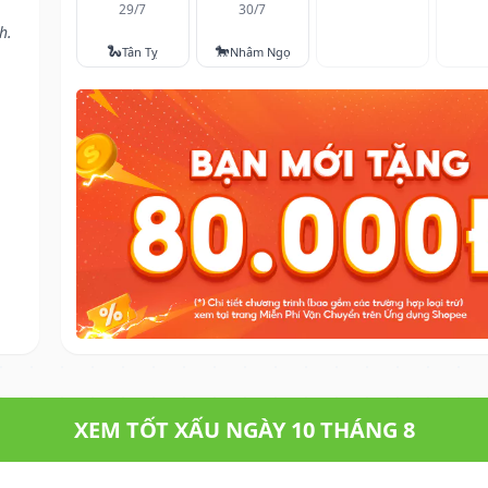
29/7
30/7
h.
🐍
🐎
Tân Tỵ
Nhâm Ngọ
XEM TỐT XẤU NGÀY 10 THÁNG 8