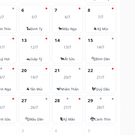
6
7
8
4/7
5/7
6/7
7/7
🐍
🐎
🐐
nh Thìn
Đinh Tỵ
Mậu Ngọ
Kỷ Mùi
13
14
15
1/7
12/7
13/7
14/7
🐀
🐂
🐅
uý Hợi
Giáp Tý
Ất Sửu
Bính Dần
⭐
20
21
22
8/7
19/7
20/7
21/7
🐐
🐒
🐓
nh Ngọ
Tân Mùi
Nhâm Thân
Quý Dậu
⭐
⭐
27
28
29
5/7
26/7
27/7
28/7
🐅
🐈
🐉
nh Sửu
Mậu Dần
Kỷ Mão
Canh Thìn
3
4
5