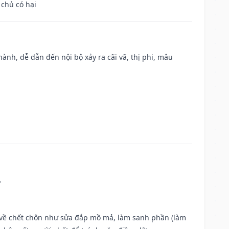
 chủ có hại
nh, dễ dẫn đến nội bộ xảy ra cãi vã, thị phi, mâu
.
ộc về chết chôn như sửa đắp mồ mả, làm sanh phần (làm