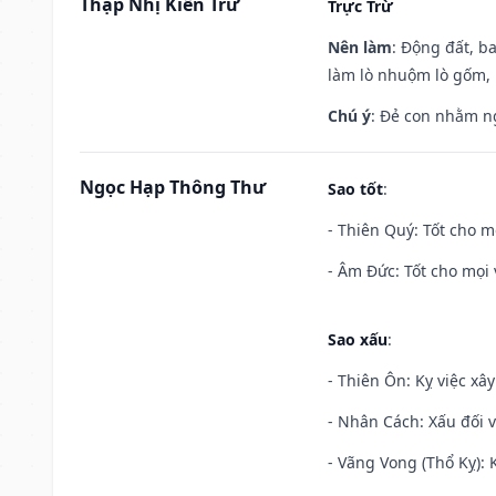
Thập Nhị Kiến Trừ
Trực Trừ
Nên làm
: Động đất, b
làm lò nhuộm lò gốm,
Chú ý
: Đẻ con nhằm n
Ngọc Hạp Thông Thư
Sao tốt
:
- Thiên Quý: Tốt cho mọ
- Âm Đức: Tốt cho mọi 
Sao xấu
:
- Thiên Ôn: Kỵ việc xâ
- Nhân Cách: Xấu đối vớ
- Vãng Vong (Thổ Kỵ): K