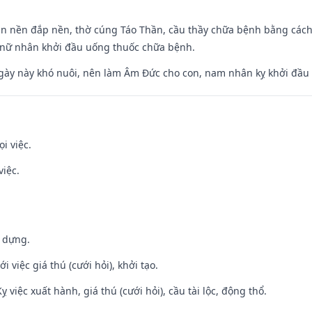
an nền đắp nền, thờ cúng Táo Thần, cầu thầy chữa bệnh bằng cách
 nữ nhân khởi đầu uống thuốc chữa bệnh.
gày này khó nuôi, nên làm Âm Đức cho con, nam nhân kỵ khởi đầu
i việc.
việc.
y dựng.
i việc giá thú (cưới hỏi), khởi tạo.
ỵ việc xuất hành, giá thú (cưới hỏi), cầu tài lộc, động thổ.