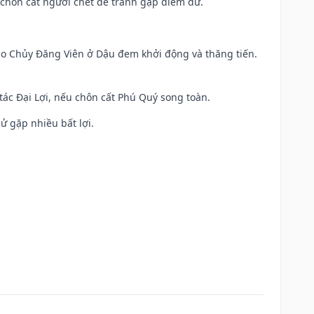
chôn cất người chết để tránh gặp điềm dữ.
 Sao Chủy Đăng Viên ở Dậu đem khởi động và thăng tiến.
 tác Đại Lợi, nếu chôn cất Phú Quý song toàn.
cử gặp nhiều bất lợi.