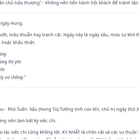
 tân chủ hữu thương” - Không nên tiến hành hội khách để tránh tân
 ngày Hung.
ỡi, mâu thuẫn hay tranh cãi. Ngày này là ngày xấu, mưu sự khó thà
 hoặc khẩu thiệt.
cùng
ùng thị phi
khi
ly vợ chồng.”
u - Phó Tuấn: Xấu (Hung Tú) Tướng tinh con khỉ, chủ trị ngày thứ 3
ng nên làm bất kỳ việc chi.
ạo tác việc chi cũng không tốt. KỴ NHẤT là chôn cất và các vụ thu