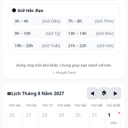
🌑 Giờ Hắc đạo
3h – 4h
(Giờ Dần)
7h – 8h
(Giờ Thìn)
9h – 10h
(Giờ Tỵ)
13h – 14h
(Giờ Mùi)
19h – 20h
(Giờ Tuất)
21h – 22h
(Giờ Hợi)
Đừng chạy trốn khó khăn. Chúng giúp bạn mạnh mẽ hơn.
— Khuyết Danh
Lịch Tháng 8 Năm 2027
THỨ HAI
THỨ BA
THỨ TƯ
THỨ NĂM
THỨ SÁU
THỨ BẢY
CHỦ NHẬT
26
27
28
29
30
31
1
29/6