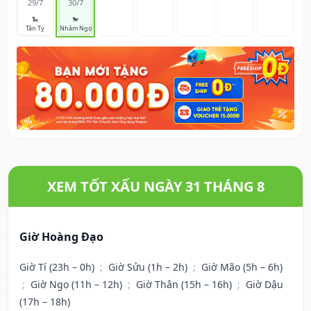
29/7
30/7
🐍
🐎
Tân Tỵ
Nhâm Ngọ
XEM TỐT XẤU NGÀY 31 THÁNG 8
Giờ Hoàng Đạo
Giờ Tí (23h – 0h)
;
Giờ Sửu (1h – 2h)
;
Giờ Mão (5h – 6h)
;
Giờ Ngọ (11h – 12h)
;
Giờ Thân (15h – 16h)
;
Giờ Dậu
(17h – 18h)