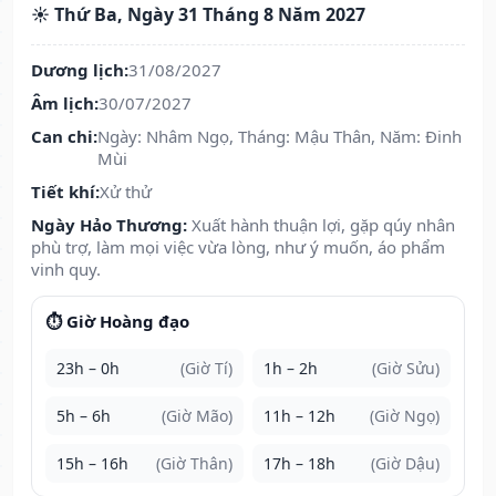
☀️ Thứ Ba, Ngày 31 Tháng 8 Năm 2027
Dương lịch:
31/08/2027
Âm lịch:
30/07/2027
Can chi:
Ngày: Nhâm Ngọ, Tháng: Mậu Thân, Năm: Đinh
Mùi
Tiết khí:
Xử thử
Ngày Hảo Thương:
Xuất hành thuận lợi, gặp qúy nhân
phù trợ, làm mọi việc vừa lòng, như ý muốn, áo phẩm
vinh quy.
⏱️ Giờ Hoàng đạo
23h – 0h
(Giờ Tí)
1h – 2h
(Giờ Sửu)
5h – 6h
(Giờ Mão)
11h – 12h
(Giờ Ngọ)
15h – 16h
(Giờ Thân)
17h – 18h
(Giờ Dậu)