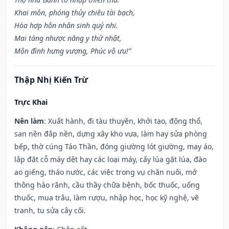
Khai môn, phóng thủy chiêu tài bạch,
Hòa hợp hôn nhân sinh quý nhi.
Mai táng nhược năng y thử nhật,
Môn đình hưng vượng, Phúc vô ưu!”
Thập Nhị Kiến Trừ
Trực Khai
Nên làm
: Xuất hành, đi tàu thuyền, khởi tạo, động thổ,
san nền đắp nền, dựng xây kho vựa, làm hay sửa phòng
bếp, thờ cúng Táo Thần, đóng giường lót giường, may áo,
lắp đặt cỗ máy dệt hay các loại máy, cấy lúa gặt lúa, đào
ao giếng, tháo nước, các việc trong vụ chăn nuôi, mở
thông hào rãnh, cầu thầy chữa bệnh, bốc thuốc, uống
thuốc, mua trâu, làm rượu, nhập học, học kỹ nghệ, vẽ
tranh, tu sửa cây cối.