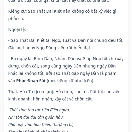
cửa, trổ cửa, cưới gả, chôn cất hay chặt cỏ phá đất.
Kiêng cữ
: Sao Thất Đại Kiết nên không có bất kỳ việc gì
phải cữ.
Ngoại lệ
:
- Sao Thất Đại Kiết tại Ngọ, Tuất và Dần nói chung đều tốt,
đặc biệt ngày Ngọ Đăng viên rất hiển đạt.
- Ba ngày là: Bính Dần, Nhâm Dần và Giáp Ngọ tốt cho xây
dựng, chôn cất, song cũng ngày Dần nhưng ngày Dần
khác lại không tốt. Bởi sao Thất gặp ngày Dần là phạm
vào
Phục Đoạn Sát
(mọi kiêng cữ như trên).
Thất: Hỏa Trư (con lợn): Hỏa tinh, sao tốt. Rất tốt cho việc
kinh doanh, hôn nhân, xây cất và chôn cất.
“Thất tinh tạo tác tiến điền ngưu,
Nhi tôn đại đại cận quân hầu,
Phú quý vinh hoa thiên thượng chỉ,
Thọ như Bành tổ nhập thiên thu.