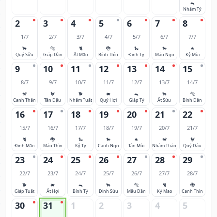
🐀
Nhâm Tý
2
3
4
5
6
7
8
1/7
2/7
3/7
4/7
5/7
6/7
7/7
🐂
🐅
🐈
🐉
🐍
🐎
🐐
Quý Sửu
Giáp Dần
Ất Mão
Bính Thìn
Đinh Tỵ
Mậu Ngọ
Kỷ Mùi
9
10
11
12
13
14
15
8/7
9/7
10/7
11/7
12/7
13/7
14/7
🐒
🐓
🐕
🐖
🐀
🐂
🐅
Canh Thân
Tân Dậu
Nhâm Tuất
Quý Hợi
Giáp Tý
Ất Sửu
Bính Dần
16
17
18
19
20
21
22
15/7
16/7
17/7
18/7
19/7
20/7
21/7
🐈
🐉
🐍
🐎
🐐
🐒
🐓
Đinh Mão
Mậu Thìn
Kỷ Tỵ
Canh Ngọ
Tân Mùi
Nhâm Thân
Quý Dậu
23
24
25
26
27
28
29
22/7
23/7
24/7
25/7
26/7
27/7
28/7
🐕
🐖
🐀
🐂
🐅
🐈
🐉
Giáp Tuất
Ất Hợi
Bính Tý
Đinh Sửu
Mậu Dần
Kỷ Mão
Canh Thìn
30
31
1
2
3
4
5