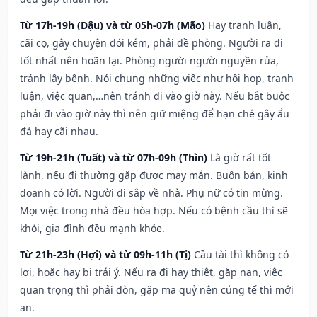
Từ 17h-19h (Dậu) và từ 05h-07h (Mão)
Hay tranh luận,
cãi cọ, gây chuyện đói kém, phải đề phòng. Người ra đi
tốt nhất nên hoãn lại. Phòng người người nguyền rủa,
tránh lây bệnh. Nói chung những việc như hội họp, tranh
luận, việc quan,…nên tránh đi vào giờ này. Nếu bắt buộc
phải đi vào giờ này thì nên giữ miệng để hạn ché gây ẩu
đả hay cãi nhau.
Từ 19h-21h (Tuất) và từ 07h-09h (Thìn)
Là giờ rất tốt
lành, nếu đi thường gặp được may mắn. Buôn bán, kinh
doanh có lời. Người đi sắp về nhà. Phụ nữ có tin mừng.
Mọi việc trong nhà đều hòa hợp. Nếu có bệnh cầu thì sẽ
khỏi, gia đình đều mạnh khỏe.
Từ 21h-23h (Hợi) và từ 09h-11h (Tị)
Cầu tài thì không có
lợi, hoặc hay bị trái ý. Nếu ra đi hay thiệt, gặp nạn, việc
quan trọng thì phải đòn, gặp ma quỷ nên cúng tế thì mới
an.