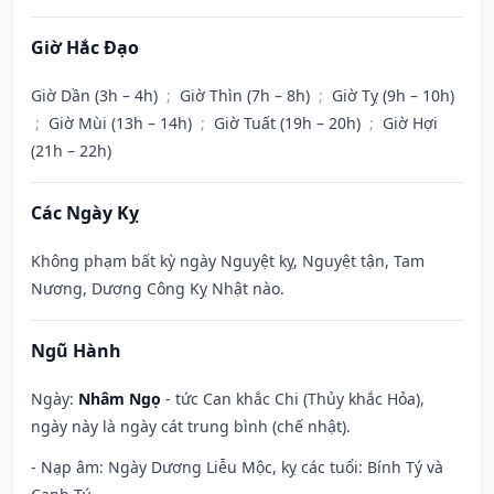
Giờ Hắc Đạo
Giờ Dần (3h – 4h)
;
Giờ Thìn (7h – 8h)
;
Giờ Tỵ (9h – 10h)
;
Giờ Mùi (13h – 14h)
;
Giờ Tuất (19h – 20h)
;
Giờ Hợi
(21h – 22h)
Các Ngày Kỵ
Không phạm bất kỳ ngày Nguyệt kỵ, Nguyệt tận, Tam
Nương, Dương Công Kỵ Nhật nào.
Ngũ Hành
Ngày:
Nhâm Ngọ
- tức Can khắc Chi (Thủy khắc Hỏa),
ngày này là ngày cát trung bình (chế nhật).
- Nạp âm: Ngày Dương Liễu Mộc, kỵ các tuổi: Bính Tý và