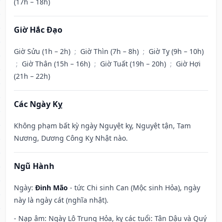
(17h – 18h)
Giờ Hắc Đạo
Giờ Sửu (1h – 2h)
;
Giờ Thìn (7h – 8h)
;
Giờ Tỵ (9h – 10h)
;
Giờ Thân (15h – 16h)
;
Giờ Tuất (19h – 20h)
;
Giờ Hợi
(21h – 22h)
Các Ngày Kỵ
Không phạm bất kỳ ngày Nguyệt kỵ, Nguyệt tận, Tam
Nương, Dương Công Kỵ Nhật nào.
Ngũ Hành
Ngày:
Đinh Mão
- tức Chi sinh Can (Mộc sinh Hỏa), ngày
này là ngày cát (nghĩa nhật).
- Nạp âm: Ngày Lô Trung Hỏa, kỵ các tuổi: Tân Dậu và Quý