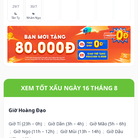
29/7
30/7
🐍
🐎
Tân Tỵ
Nhâm Ngọ
XEM TỐT XẤU NGÀY 16 THÁNG 8
Giờ Hoàng Đạo
Giờ Tí (23h – 0h)
;
Giờ Dần (3h – 4h)
;
Giờ Mão (5h – 6h)
;
Giờ Ngọ (11h – 12h)
;
Giờ Mùi (13h – 14h)
;
Giờ Dậu