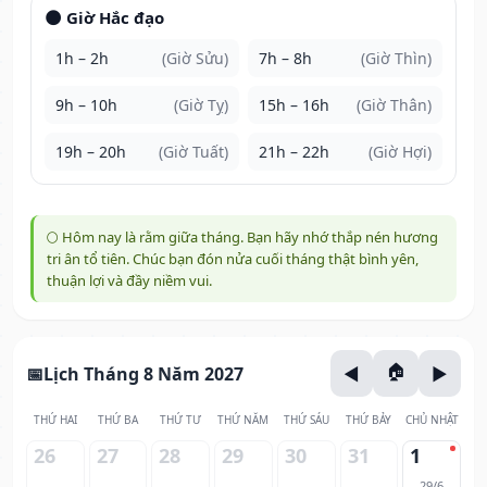
🌑 Giờ Hắc đạo
1h – 2h
(Giờ Sửu)
7h – 8h
(Giờ Thìn)
9h – 10h
(Giờ Tỵ)
15h – 16h
(Giờ Thân)
19h – 20h
(Giờ Tuất)
21h – 22h
(Giờ Hợi)
🌕 Hôm nay là rằm giữa tháng. Bạn hãy nhớ thắp nén hương
tri ân tổ tiên. Chúc bạn đón nửa cuối tháng thật bình yên,
thuận lợi và đầy niềm vui.
Lịch Tháng 8 Năm 2027
THỨ HAI
THỨ BA
THỨ TƯ
THỨ NĂM
THỨ SÁU
THỨ BẢY
CHỦ NHẬT
26
27
28
29
30
31
1
29/6