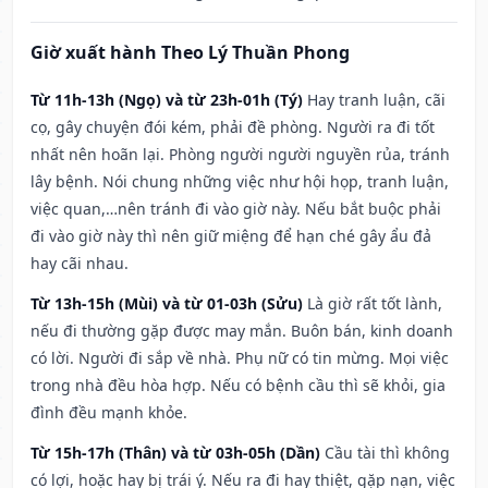
Giờ xuất hành Theo Lý Thuần Phong
Từ 11h-13h (Ngọ) và từ 23h-01h (Tý)
Hay tranh luận, cãi
cọ, gây chuyện đói kém, phải đề phòng. Người ra đi tốt
nhất nên hoãn lại. Phòng người người nguyền rủa, tránh
lây bệnh. Nói chung những việc như hội họp, tranh luận,
việc quan,…nên tránh đi vào giờ này. Nếu bắt buộc phải
đi vào giờ này thì nên giữ miệng để hạn ché gây ẩu đả
hay cãi nhau.
Từ 13h-15h (Mùi) và từ 01-03h (Sửu)
Là giờ rất tốt lành,
nếu đi thường gặp được may mắn. Buôn bán, kinh doanh
có lời. Người đi sắp về nhà. Phụ nữ có tin mừng. Mọi việc
trong nhà đều hòa hợp. Nếu có bệnh cầu thì sẽ khỏi, gia
đình đều mạnh khỏe.
Từ 15h-17h (Thân) và từ 03h-05h (Dần)
Cầu tài thì không
có lợi, hoặc hay bị trái ý. Nếu ra đi hay thiệt, gặp nạn, việc