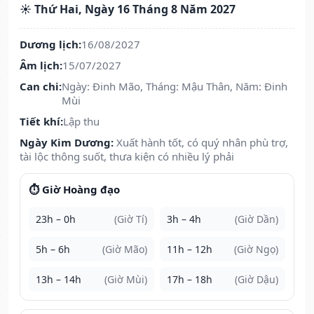
☀️ Thứ Hai, Ngày 16 Tháng 8 Năm 2027
Dương lịch:
16/08/2027
Âm lịch:
15/07/2027
Can chi:
Ngày: Đinh Mão, Tháng: Mậu Thân, Năm: Đinh
Mùi
Tiết khí:
Lập thu
Ngày Kim Dương:
Xuất hành tốt, có quý nhân phù trợ,
tài lộc thông suốt, thưa kiện có nhiều lý phải
⏱️ Giờ Hoàng đạo
23h – 0h
(Giờ Tí)
3h – 4h
(Giờ Dần)
5h – 6h
(Giờ Mão)
11h – 12h
(Giờ Ngọ)
13h – 14h
(Giờ Mùi)
17h – 18h
(Giờ Dậu)