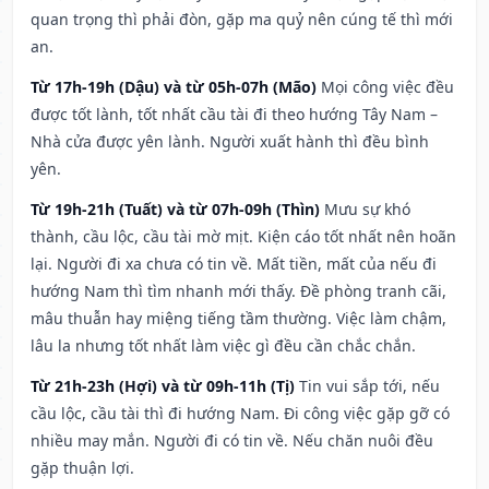
quan trọng thì phải đòn, gặp ma quỷ nên cúng tế thì mới
an.
Từ 17h-19h (Dậu) và từ 05h-07h (Mão)
Mọi công việc đều
được tốt lành, tốt nhất cầu tài đi theo hướng Tây Nam –
Nhà cửa được yên lành. Người xuất hành thì đều bình
yên.
Từ 19h-21h (Tuất) và từ 07h-09h (Thìn)
Mưu sự khó
thành, cầu lộc, cầu tài mờ mịt. Kiện cáo tốt nhất nên hoãn
lại. Người đi xa chưa có tin về. Mất tiền, mất của nếu đi
hướng Nam thì tìm nhanh mới thấy. Đề phòng tranh cãi,
mâu thuẫn hay miệng tiếng tầm thường. Việc làm chậm,
lâu la nhưng tốt nhất làm việc gì đều cần chắc chắn.
Từ 21h-23h (Hợi) và từ 09h-11h (Tị)
Tin vui sắp tới, nếu
cầu lộc, cầu tài thì đi hướng Nam. Đi công việc gặp gỡ có
nhiều may mắn. Người đi có tin về. Nếu chăn nuôi đều
gặp thuận lợi.