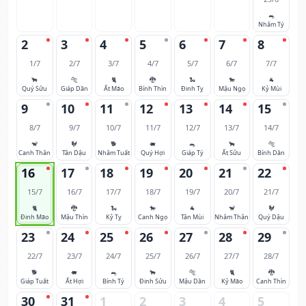
🐀
Nhâm Tý
2
3
4
5
6
7
8
1/7
2/7
3/7
4/7
5/7
6/7
7/7
🐂
🐅
🐈
🐉
🐍
🐎
🐐
Quý Sửu
Giáp Dần
Ất Mão
Bính Thìn
Đinh Tỵ
Mậu Ngọ
Kỷ Mùi
9
10
11
12
13
14
15
8/7
9/7
10/7
11/7
12/7
13/7
14/7
🐒
🐓
🐕
🐖
🐀
🐂
🐅
Canh Thân
Tân Dậu
Nhâm Tuất
Quý Hợi
Giáp Tý
Ất Sửu
Bính Dần
16
17
18
19
20
21
22
15/7
16/7
17/7
18/7
19/7
20/7
21/7
🐈
🐉
🐍
🐎
🐐
🐒
🐓
Đinh Mão
Mậu Thìn
Kỷ Tỵ
Canh Ngọ
Tân Mùi
Nhâm Thân
Quý Dậu
23
24
25
26
27
28
29
22/7
23/7
24/7
25/7
26/7
27/7
28/7
🐕
🐖
🐀
🐂
🐅
🐈
🐉
Giáp Tuất
Ất Hợi
Bính Tý
Đinh Sửu
Mậu Dần
Kỷ Mão
Canh Thìn
30
31
1
2
3
4
5