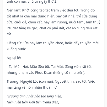
tinh con nai, chủ trị ngày thứ 2.
Nên làm
: Khởi công tạo tác trăm việc đều tốt. Trong đó,
tốt nhất là che mái dựng hiên, xây cất nhà, trổ cửa dựng
cửa, cưới gả, chôn cất, hay làm ruộng, nuôi tằm , làm thuỷ
lợi, đặt táng kê gác, chặt cỏ phá đất, cắt áo cũng đều rất
tốt.
Kiêng cữ
: Sửa hay làm thuyền chèo, hoặc đẩy thuyền mới
xuống nước.
Ngoại lệ
:
- Tại Mùi, Hợi, Mão đều tốt. Tại Mùi: đăng viên rất tốt
nhưng phạm vào Phục Đoạn (Kiêng cữ như trên).
Trương: Nguyệt Lộc (con nai): Nguyệt tinh, sao tốt. Việc
mai táng và hôn nhân thuận lợi.
“Trương tinh nhật hảo tạo long hiên,
Niên niên tiện kiến tiến trang điền,