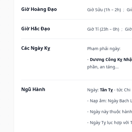
Giờ Hoàng Đạo
Giờ Sửu (1h – 2h)
;
Gi
Giờ Hắc Đạo
Giờ Tí (23h – 0h)
;
Giờ
Các Ngày Kỵ
Phạm phải ngày:
-
Dương Công Kỵ Nhậ
phần, an táng...
Ngũ Hành
Ngày:
Tân Tỵ
- tức Chi
- Nạp âm: Ngày Bạch Lạ
- Ngày này thuộc hành 
- Ngày Tỵ lục hợp với 