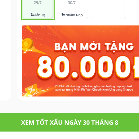
29/7
30/7
🐍
🐎
Tân Tỵ
Nhâm Ngọ
XEM TỐT XẤU NGÀY 30 THÁNG 8