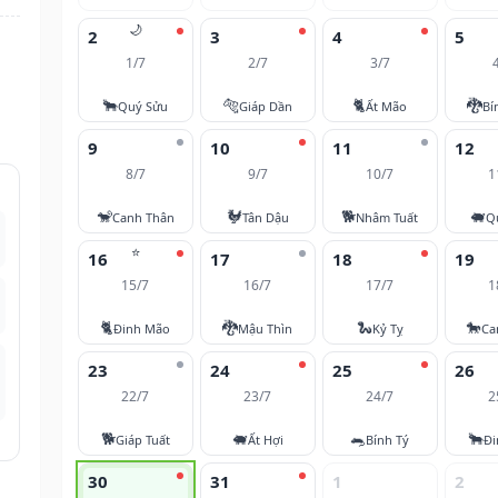
🌙
2
3
4
5
1/7
2/7
3/7
🐂
🐅
🐈
🐉
Quý Sửu
Giáp Dần
Ất Mão
Bí
9
10
11
12
8/7
9/7
10/7
1
🐒
🐓
🐕
🐖
Canh Thân
Tân Dậu
Nhâm Tuất
Q
⭐
16
17
18
19
15/7
16/7
17/7
1
🐈
🐉
🐍
🐎
Đinh Mão
Mậu Thìn
Kỷ Tỵ
Ca
23
24
25
26
22/7
23/7
24/7
2
🐕
🐖
🐀
🐂
Giáp Tuất
Ất Hợi
Bính Tý
Đi
30
31
1
2