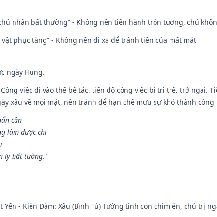
 chủ nhân bất thường” - Không nên tiến hành trộn tương, chủ kh
ài vật phục tàng” - Không nên đi xa để tránh tiền của mất mát
ức ngày Hung.
Công việc đi vào thế bế tắc, tiến độ công việc bị trì trệ, trở ngại. 
ày xấu về mọi mặt, nên tránh để hạn chế mưu sự khó thành công 
hẩn cần
ng làm được chi
i
 ly bất tường.”
 Yến - Kiên Đàm: Xấu (Bình Tú) Tướng tinh con chim én, chủ trị ng