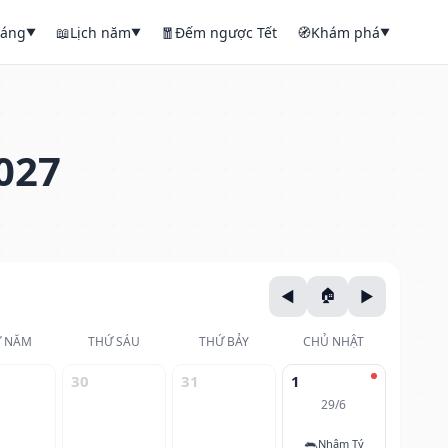
háng
📖
Lịch năm
🧧
Đếm ngược Tết
🧭
Khám phá
▼
▼
▼
027
 NĂM
THỨ SÁU
THỨ BẢY
CHỦ NHẬT
30
31
1
29/6
🐀
Nhâm Tý