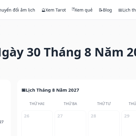
🃏
huyển đổi âm lịch
🔮
Xem Tarot
Xem quẻ
📝
Blog
📅
Lịch t
gày 30 Tháng 8 Năm 2
Lịch Tháng 8 Năm 2027
THỨ HAI
THỨ BA
THỨ TƯ
THỨ
26
27
28
29
27