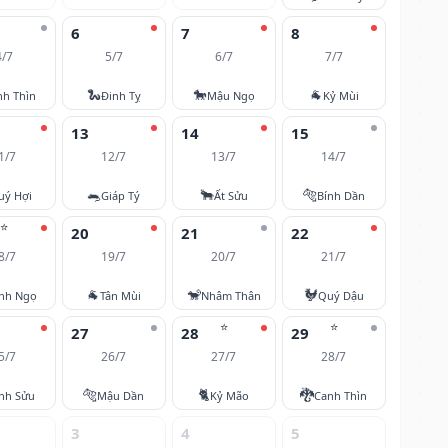
6
7
8
4/7
5/7
6/7
7/7
🐍
🐎
🐐
nh Thìn
Đinh Tỵ
Mậu Ngọ
Kỷ Mùi
13
14
15
1/7
12/7
13/7
14/7
🐀
🐂
🐅
uý Hợi
Giáp Tý
Ất Sửu
Bính Dần
⭐
20
21
22
8/7
19/7
20/7
21/7
🐐
🐒
🐓
nh Ngọ
Tân Mùi
Nhâm Thân
Quý Dậu
⭐
⭐
27
28
29
5/7
26/7
27/7
28/7
🐅
🐈
🐉
nh Sửu
Mậu Dần
Kỷ Mão
Canh Thìn
3
4
5