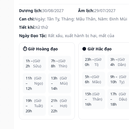
Dương lịch:
30/08/2027
Âm lịch:
29/07/2027
Can chi:
Ngày: Tân Tỵ, Tháng: Mậu Thân, Năm: Đinh Mùi
Tiết khí:
Xử thử
Ngày Đạo Tặc:
Rất xấu, xuất hành bị hại, mất của
⏱️ Giờ Hoàng đạo
🌑 Giờ Hắc đạo
23h –
(Giờ
3h –
(Giờ
1h –
(Giờ
7h –
(Giờ
0h
Tí)
4h
Dần)
2h
Sửu)
8h
Thìn)
5h –
(Giờ
9h –
(Giờ
11h
(Giờ
13h
(Giờ
6h
Mão)
10h
Tỵ)
–
Ngọ)
–
Mùi)
12h
14h
15h
(Giờ
17h
(Giờ
–
Thân)
–
Dậu)
19h
(Giờ
21h
(Giờ
16h
18h
–
Tuất)
–
Hợi)
20h
22h