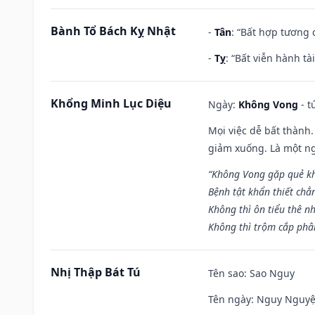
Bành Tổ Bách Kỵ Nhật
-
Tân
: “Bất hợp tương
-
Tỵ
: “Bất viễn hành t
Khổng Minh Lục Diệu
Ngày:
Không Vong
- t
Mọi việc dễ bất thành. 
giảm xuống. Là một ng
“Không Vong gặp quẻ k
Bệnh tật khẩn thiết chẳ
Không thì ôn tiểu thê nh
Không thì trộm cắp phân
Nhị Thập Bát Tú
Tên sao
: Sao Nguy
Tên ngày
: Nguy Nguyệt