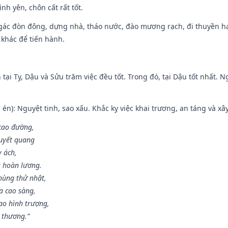
ình yên, chôn cất rất tốt.
gác đòn đông, dựng nhà, tháo nước, đào mương rạch, đi thuyền hay
 khác để tiến hành.
tại Tỵ, Dậu và Sửu trăm việc đều tốt. Trong đó, tại Dậu tốt nhất.
én): Nguyệt tinh, sao xấu. Khắc kỵ việc khai trương, an táng và xâ
 cao đường,
huyết quang
y ách,
t hoàn lương.
hùng thử nhật,
a cao sàng,
ạo hình trượng,
i thương.”