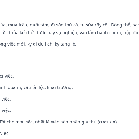
t lúa, mua trâu, nuôi tằm, đi săn thú cá, tu sửa cây cối. Động thổ
hức, thừa kế chức tước hay sự nghiệp, vào làm hành chính, nộp đơ
ng việc mới, kỵ đi du lịch, kỵ tang lễ.
i việc.
 kinh doanh, cầu tài lộc, khai trương.
 việc.
 việc.
Tốt cho mọi việc, nhất là việc hôn nhân giá thú (cưới xin).
việc.