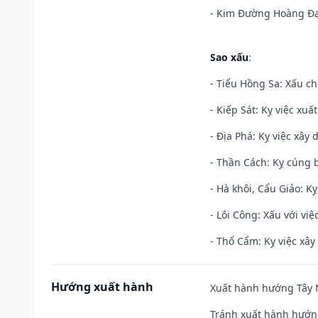
- Kim Đường Hoàng Đạo
Sao xấu
:
- Tiểu Hồng Sa: Xấu ch
- Kiếp Sát: Kỵ việc xuấ
- Địa Phá: Kỵ việc xây 
- Thần Cách: Kỵ cúng b
- Hà khôi, Cẩu Giảo: K
- Lôi Công: Xấu với vi
- Thổ Cẩm: Kỵ việc xây
Hướng xuất hành
Xuất hành hướng Tây N
Tránh xuất hành hướn