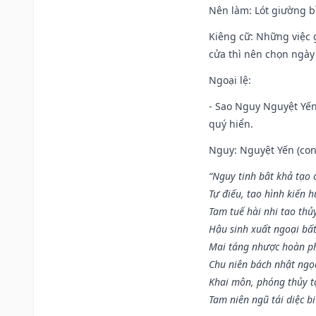
Nên làm
: Lót giường b
Kiêng cữ
: Những việc 
cửa thì nên chọn ngày
Ngoại lệ
:
- Sao Nguy Nguyệt Yến 
quý hiển.
Nguy: Nguyệt Yến (con 
“Nguy tinh bât khả tạo
Tự điếu, tao hình kiến 
Tam tuế hài nhi tao thủ
Hậu sinh xuất ngoại bấ
Mai táng nhược hoàn p
Chu niên bách nhật ngọ
Khai môn, phóng thủy t
Tam niên ngũ tái diệc b