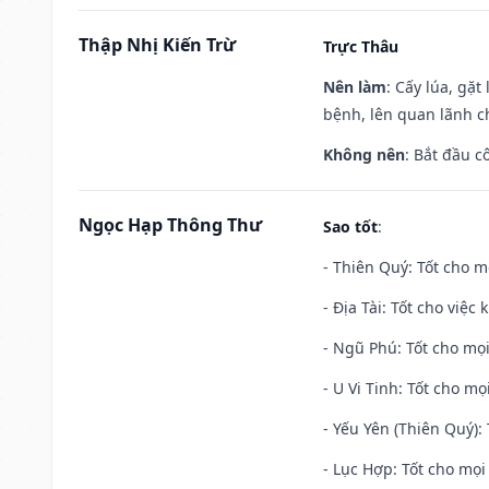
Thập Nhị Kiến Trừ
Trực Thâu
Nên làm
: Cấy lúa, gặ
bệnh, lên quan lãnh c
Không nên
: Bắt đầu cô
Ngọc Hạp Thông Thư
Sao tốt
:
- Thiên Quý: Tốt cho mọ
- Địa Tài: Tốt cho việc
- Ngũ Phú: Tốt cho mọi
- U Vi Tinh: Tốt cho mọi
- Yếu Yên (Thiên Quý): 
- Lục Hợp: Tốt cho mọi 