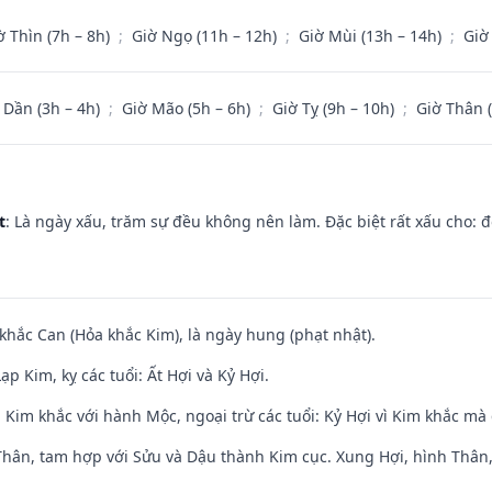
ờ Thìn (7h – 8h)
;
Giờ Ngọ (11h – 12h)
;
Giờ Mùi (13h – 14h)
;
Giờ
 Dần (3h – 4h)
;
Giờ Mão (5h – 6h)
;
Giờ Tỵ (9h – 10h)
;
Giờ Thân 
t
: Là ngày xấu, trăm sự đều không nên làm. Đặc biệt rất xấu cho: đ
 khắc Can (Hỏa khắc Kim), là ngày hung (phạt nhật).
p Kim, kỵ các tuổi: Ất Hợi và Kỷ Hợi.
Kim khắc với hành Mộc, ngoại trừ các tuổi: Kỷ Hợi vì Kim khắc mà 
Thân, tam hợp với Sửu và Dậu thành Kim cục. Xung Hợi, hình Thân, 