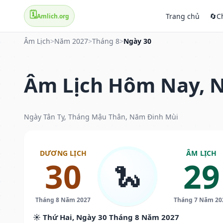
🗓️
Trang chủ
🔄
C
Amlich.org
Âm Lịch
>
Năm 2027
>
Tháng 8
>
Ngày 30
Âm Lịch Hôm Nay, N
Ngày Tân Tỵ, Tháng Mậu Thân, Năm Đinh Mùi
DƯƠNG LỊCH
ÂM LỊCH
30
29
🐍
Tháng 8 Năm 2027
Tháng 7 Năm 20
☀️ Thứ Hai, Ngày 30 Tháng 8 Năm 2027