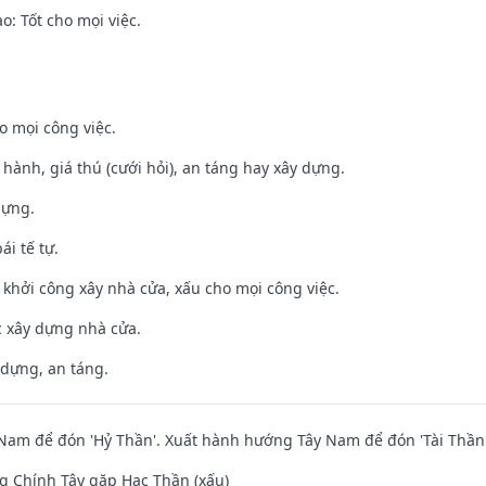
: Tốt cho mọi việc.
o mọi công việc.
t hành, giá thú (cưới hỏi), an táng hay xây dựng.
dựng.
ái tế tự.
ỵ khởi công xây nhà cửa, xấu cho mọi công việc.
ệc xây dựng nhà cửa.
 dựng, an táng.
am để đón 'Hỷ Thần'. Xuất hành hướng Tây Nam để đón 'Tài Thần'
g Chính Tây gặp Hạc Thần (xấu)