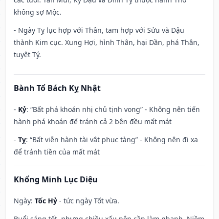
không sợ Mộc.
- Ngày Tỵ lục hợp với Thân, tam hợp với Sửu và Dậu
thành Kim cục. Xung Hợi, hình Thân, hại Dần, phá Thân,
tuyệt Tý.
Bành Tổ Bách Kỵ Nhật
-
Kỷ
: “Bất phá khoán nhị chủ tịnh vong” - Không nên tiến
hành phá khoán để tránh cả 2 bên đều mất mát
-
Tỵ
: “Bất viễn hành tài vật phục tàng” - Không nên đi xa
để tránh tiền của mất mát
Khổng Minh Lục Diệu
Ngày:
Tốc Hỷ
- tức ngày Tốt vừa.
Buổi sáng tốt, nhưng chiều xấu nên cần làm nhanh. Niềm