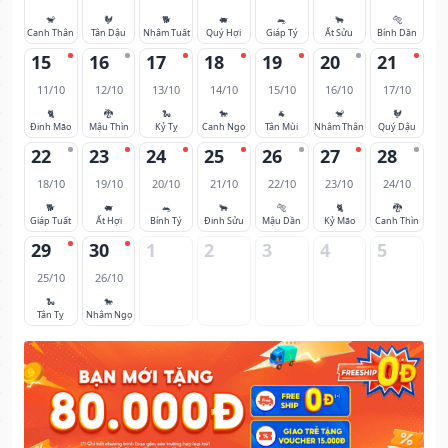
🐒
🐓
🐕
🐖
🐀
🐂
🐅
Canh Thân
Tân Dậu
Nhâm Tuất
Quý Hợi
Giáp Tý
Ất Sửu
Bính Dần
15
16
17
18
19
20
21
11/10
12/10
13/10
14/10
15/10
16/10
17/10
🐈
🐉
🐍
🐎
🐐
🐒
🐓
Đinh Mão
Mậu Thìn
Kỷ Tỵ
Canh Ngọ
Tân Mùi
Nhâm Thân
Quý Dậu
22
23
24
25
26
27
28
18/10
19/10
20/10
21/10
22/10
23/10
24/10
🐕
🐖
🐀
🐂
🐅
🐈
🐉
Giáp Tuất
Ất Hợi
Bính Tý
Đinh Sửu
Mậu Dần
Kỷ Mão
Canh Thìn
29
30
1
2
3
4
5
25/10
26/10
🐍
🐎
Tân Tỵ
Nhâm Ngọ