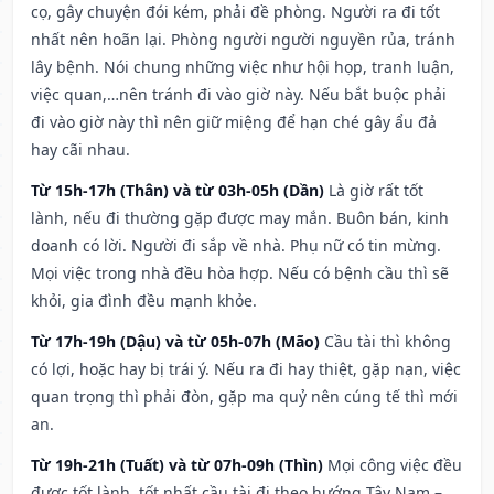
cọ, gây chuyện đói kém, phải đề phòng. Người ra đi tốt
nhất nên hoãn lại. Phòng người người nguyền rủa, tránh
lây bệnh. Nói chung những việc như hội họp, tranh luận,
việc quan,…nên tránh đi vào giờ này. Nếu bắt buộc phải
đi vào giờ này thì nên giữ miệng để hạn ché gây ẩu đả
hay cãi nhau.
Từ 15h-17h (Thân) và từ 03h-05h (Dần)
Là giờ rất tốt
lành, nếu đi thường gặp được may mắn. Buôn bán, kinh
doanh có lời. Người đi sắp về nhà. Phụ nữ có tin mừng.
Mọi việc trong nhà đều hòa hợp. Nếu có bệnh cầu thì sẽ
khỏi, gia đình đều mạnh khỏe.
Từ 17h-19h (Dậu) và từ 05h-07h (Mão)
Cầu tài thì không
có lợi, hoặc hay bị trái ý. Nếu ra đi hay thiệt, gặp nạn, việc
quan trọng thì phải đòn, gặp ma quỷ nên cúng tế thì mới
an.
Từ 19h-21h (Tuất) và từ 07h-09h (Thìn)
Mọi công việc đều
được tốt lành, tốt nhất cầu tài đi theo hướng Tây Nam –