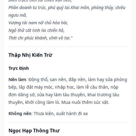
Phần doanh tu trúc, phú quý lai.Khai môn, phóng thủy, chiêu
ngưu mã,
Vượng tài nam nữ chủ hòa hài,
Ngộ thử cát tinh lai chiến hộ,
Thời chi phúc khánh, vĩnh vô tai.”
Thập Nhị Kiến Trừ
Trực Định
Nên làm
: Động thổ, san nền, đắp nền, làm hay sửa phòng
bếp, lắp đặt máy móc, nhập học, làm lễ cầu thân, nộp
đơn dâng sớ, sửa hay làm tàu thuyền, khai trương tàu
thuyền, khởi công làm lò. Mua nuôi thêm súc vật.
Không nên
: Thưa kiện, xuất hành đi xa
Ngọc Hạp Thông Thư