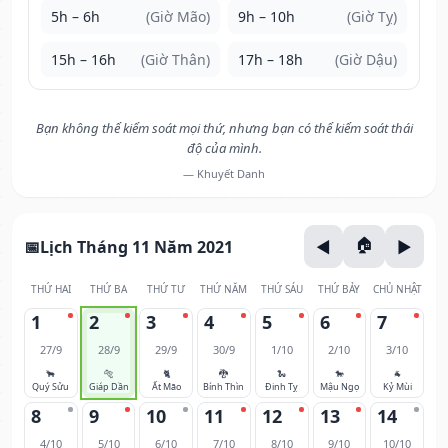
5h – 6h
(Giờ Mão)
9h – 10h
(Giờ Tỵ)
15h – 16h
(Giờ Thân)
17h – 18h
(Giờ Dậu)
Bạn không thể kiểm soát mọi thứ, nhưng bạn có thể kiểm soát thái
độ của mình.
— Khuyết Danh
Lịch Tháng 11 Năm 2021
THỨ HAI
THỨ BA
THỨ TƯ
THỨ NĂM
THỨ SÁU
THỨ BẢY
CHỦ NHẬT
1
2
3
4
5
6
7
27/9
28/9
29/9
30/9
1/10
2/10
3/10
🐂
🐅
🐈
🐉
🐍
🐎
🐐
Quý Sửu
Giáp Dần
Ất Mão
Bính Thìn
Đinh Tỵ
Mậu Ngọ
Kỷ Mùi
8
9
10
11
12
13
14
4/10
5/10
6/10
7/10
8/10
9/10
10/10