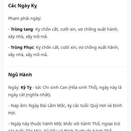
Các Ngày Kỵ
Phạm phải ngày:
-
Trùng tang
: Kỵ chôn cất, cưới xin, vợ chồng xuất hành,
xây nhà, xây mồ mả.
-
Trùng Phục
: Kỵ chôn cất, cưới xin, vợ chồng xuất hành,
xây nhà, xây mồ mả.
Ngũ Hành
Ngày:
Kỷ Tỵ
- tức Chi sinh Can (Hỏa sinh Thổ), ngày này là
ngày cát (nghĩa nhật).
- Nạp âm: Ngày Đại Lâm Mộc, kỵ các tuổi: Quý Hợi và Đinh
Hợi.
- Ngày này thuộc hành Mộc khắc với hành Thổ, ngoại trừ
các tuổi: Tân Mùi, Kỷ Dậu và Đinh Tỵ thuộc hành Thổ