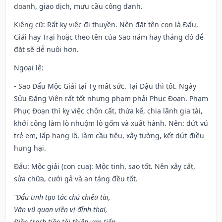
doanh, giao dịch, mưu cầu công danh.
Kiêng cữ
: Rất kỵ việc đi thuyền. Nên đặt tên con là Đẩu,
Giải hay Trại hoặc theo tên của Sao năm hay tháng đó để
đặt sẽ dễ nuôi hơn.
Ngoại lệ
:
- Sao Đẩu Mộc Giải tại Tỵ mất sức. Tại Dậu thì tốt. Ngày
Sửu Đăng Viên rất tốt nhưng phạm phải Phục Đoạn. Phạm
Phục Đoạn thì kỵ việc chôn cất, thừa kế, chia lãnh gia tài,
khởi công làm lò nhuộm lò gốm và xuất hành. Nên: dứt vú
trẻ em, lấp hang lỗ, làm cầu tiêu, xây tường, kết dứt điều
hung hại.
Đẩu: Mộc giải (con cua): Mộc tinh, sao tốt. Nên xây cất,
sửa chữa, cưới gả và an táng đều tốt.
“Đẩu tinh tạo tác chủ chiêu tài,
Văn vũ quan viên vị đỉnh thai,
Điền trạch tiền tài thiên vạn tiến,