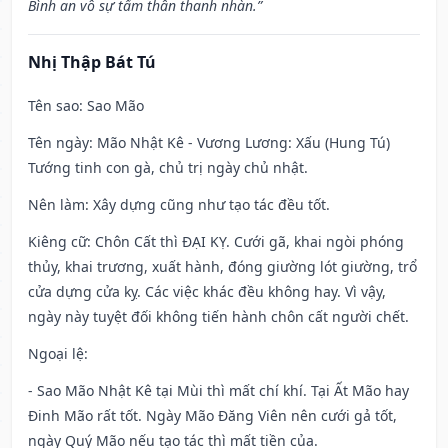
Bình an vô sự tấm thân thanh nhàn.”
Nhị Thập Bát Tú
Tên sao
: Sao Mão
Tên ngày
: Mão Nhật Kê - Vương Lương: Xấu (Hung Tú)
Tướng tinh con gà, chủ trị ngày chủ nhật.
Nên làm
: Xây dựng cũng như tạo tác đều tốt.
Kiêng cữ
: Chôn Cất thì ĐẠI KỴ. Cưới gã, khai ngòi phóng
thủy, khai trương, xuất hành, đóng giường lót giường, trổ
cửa dựng cửa kỵ. Các việc khác đều không hay. Vì vậy,
ngày này tuyệt đối không tiến hành chôn cất người chết.
Ngoại lệ
:
- Sao Mão Nhật Kê tại Mùi thì mất chí khí. Tại Ất Mão hay
Đinh Mão rất tốt. Ngày Mão Đăng Viên nên cưới gả tốt,
ngày Quý Mão nếu tạo tác thì mất tiền của.