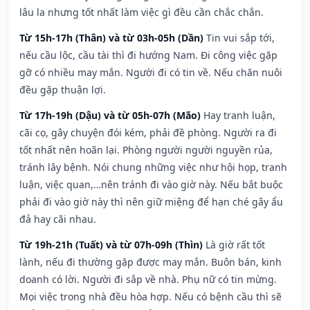
lâu la nhưng tốt nhất làm việc gì đều cần chắc chắn.
Từ 15h-17h (Thân) và từ 03h-05h (Dần)
Tin vui sắp tới,
nếu cầu lộc, cầu tài thì đi hướng Nam. Đi công việc gặp
gỡ có nhiều may mắn. Người đi có tin về. Nếu chăn nuôi
đều gặp thuận lợi.
Từ 17h-19h (Dậu) và từ 05h-07h (Mão)
Hay tranh luận,
cãi cọ, gây chuyện đói kém, phải đề phòng. Người ra đi
tốt nhất nên hoãn lại. Phòng người người nguyền rủa,
tránh lây bệnh. Nói chung những việc như hội họp, tranh
luận, việc quan,…nên tránh đi vào giờ này. Nếu bắt buộc
phải đi vào giờ này thì nên giữ miệng để hạn ché gây ẩu
đả hay cãi nhau.
Từ 19h-21h (Tuất) và từ 07h-09h (Thìn)
Là giờ rất tốt
lành, nếu đi thường gặp được may mắn. Buôn bán, kinh
doanh có lời. Người đi sắp về nhà. Phụ nữ có tin mừng.
Mọi việc trong nhà đều hòa hợp. Nếu có bệnh cầu thì sẽ