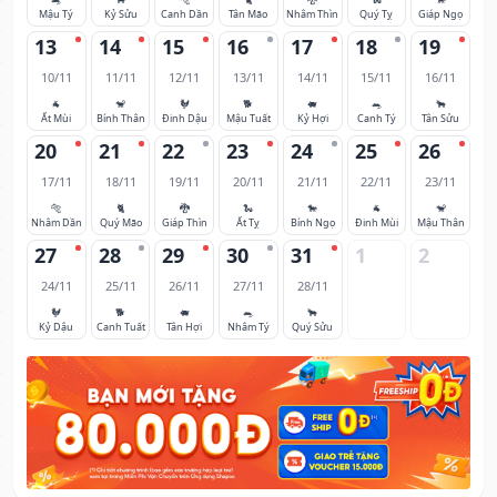
Mậu Tý
Kỷ Sửu
Canh Dần
Tân Mão
Nhâm Thìn
Quý Tỵ
Giáp Ngọ
13
14
15
16
17
18
19
10/11
11/11
12/11
13/11
14/11
15/11
16/11
🐐
🐒
🐓
🐕
🐖
🐀
🐂
Ất Mùi
Bính Thân
Đinh Dậu
Mậu Tuất
Kỷ Hợi
Canh Tý
Tân Sửu
20
21
22
23
24
25
26
17/11
18/11
19/11
20/11
21/11
22/11
23/11
🐅
🐈
🐉
🐍
🐎
🐐
🐒
Nhâm Dần
Quý Mão
Giáp Thìn
Ất Tỵ
Bính Ngọ
Đinh Mùi
Mậu Thân
27
28
29
30
31
1
2
24/11
25/11
26/11
27/11
28/11
🐓
🐕
🐖
🐀
🐂
Kỷ Dậu
Canh Tuất
Tân Hợi
Nhâm Tý
Quý Sửu