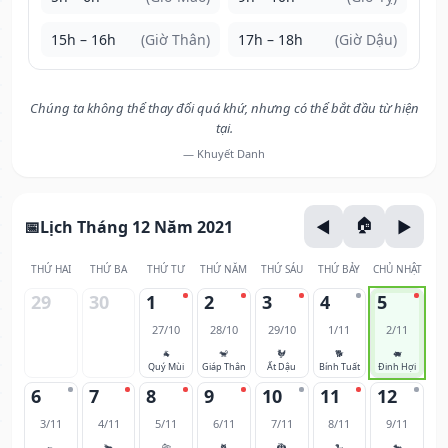
15h – 16h
(Giờ Thân)
17h – 18h
(Giờ Dậu)
Chúng ta không thể thay đổi quá khứ, nhưng có thể bắt đầu từ hiện
tại.
— Khuyết Danh
Lịch Tháng 12 Năm 2021
THỨ HAI
THỨ BA
THỨ TƯ
THỨ NĂM
THỨ SÁU
THỨ BẢY
CHỦ NHẬT
29
30
1
2
3
4
5
27/10
28/10
29/10
1/11
2/11
🐐
🐒
🐓
🐕
🐖
Quý Mùi
Giáp Thân
Ất Dậu
Bính Tuất
Đinh Hợi
6
7
8
9
10
11
12
3/11
4/11
5/11
6/11
7/11
8/11
9/11
🐀
🐂
🐅
🐈
🐉
🐍
🐎