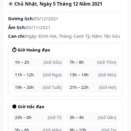
☀️ Chủ Nhật, Ngày 5 Tháng 12 Năm 2021
Dương lịch:
05/12/2021
Âm lịch:
02/11/2021
Can chi:
Ngày: Đinh Hợi, Tháng: Canh Tý, Năm: Tân Sửu
⏱️ Giờ Hoàng đạo
1h – 2h
(Giờ Sửu)
7h – 8h
(Giờ Thìn)
11h – 12h
(Giờ Ngọ)
13h – 14h
(Giờ Mùi)
19h – 20h
(Giờ Tuất)
21h – 22h
(Giờ Hợi)
🌑 Giờ Hắc đạo
23h – 0h
(Giờ Tí)
3h – 4h
(Giờ Dần)
5h – 6h
(Giờ Mão)
9h – 10h
(Giờ Tỵ)