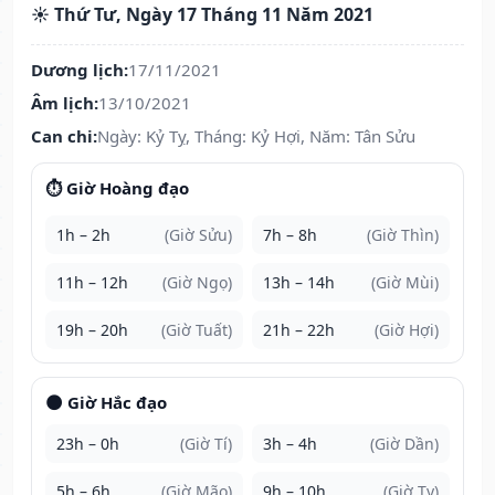
☀️ Thứ Tư, Ngày 17 Tháng 11 Năm 2021
Dương lịch:
17/11/2021
Âm lịch:
13/10/2021
Can chi:
Ngày: Kỷ Tỵ, Tháng: Kỷ Hợi, Năm: Tân Sửu
⏱️ Giờ Hoàng đạo
1h – 2h
(Giờ Sửu)
7h – 8h
(Giờ Thìn)
11h – 12h
(Giờ Ngọ)
13h – 14h
(Giờ Mùi)
19h – 20h
(Giờ Tuất)
21h – 22h
(Giờ Hợi)
🌑 Giờ Hắc đạo
23h – 0h
(Giờ Tí)
3h – 4h
(Giờ Dần)
5h – 6h
(Giờ Mão)
9h – 10h
(Giờ Tỵ)