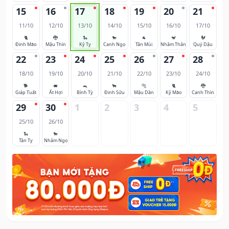
15
16
17
18
19
20
21
11/10
12/10
13/10
14/10
15/10
16/10
17/10
🐈
🐉
🐍
🐎
🐐
🐒
🐓
Đinh Mão
Mậu Thìn
Kỷ Tỵ
Canh Ngọ
Tân Mùi
Nhâm Thân
Quý Dậu
22
23
24
25
26
27
28
18/10
19/10
20/10
21/10
22/10
23/10
24/10
🐕
🐖
🐀
🐂
🐅
🐈
🐉
Giáp Tuất
Ất Hợi
Bính Tý
Đinh Sửu
Mậu Dần
Kỷ Mão
Canh Thìn
29
30
1
2
3
4
5
25/10
26/10
🐍
🐎
Tân Tỵ
Nhâm Ngọ