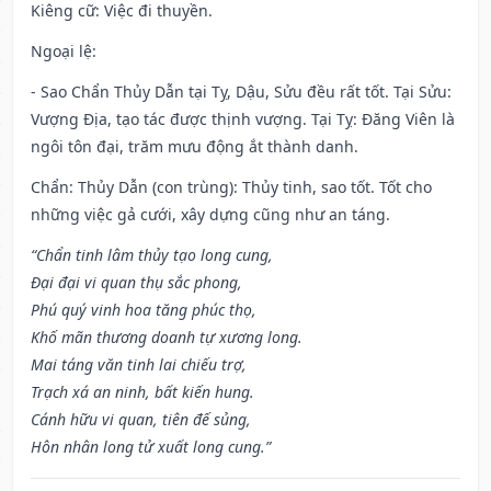
Kiêng cữ
: Việc đi thuyền.
Ngoại lệ
:
- Sao Chẩn Thủy Dẫn tại Tỵ, Dậu, Sửu đều rất tốt. Tại Sửu:
Vượng Địa, tạo tác được thịnh vượng. Tại Tỵ: Đăng Viên là
ngôi tôn đại, trăm mưu động ắt thành danh.
Chẩn: Thủy Dẫn (con trùng): Thủy tinh, sao tốt. Tốt cho
những việc gả cưới, xây dựng cũng như an táng.
“Chẩn tinh lâm thủy tạo long cung,
Đại đại vi quan thụ sắc phong,
Phú quý vinh hoa tăng phúc thọ,
Khố mãn thương doanh tự xương long.
Mai táng văn tinh lai chiếu trợ,
Trạch xá an ninh, bất kiến hung.
Cánh hữu vi quan, tiên đế sủng,
Hôn nhân long tử xuất long cung.”