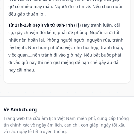
gỡ có nhiều may mắn. Người đi có tin về. Nếu chăn nuôi
đều gặp thuận lợi.
Từ 21h-23h (Hợi) và từ 09h-11h (Tị)
Hay tranh luận, cãi
cọ, gây chuyện đói kém, phải đề phòng. Người ra đi tốt
nhất nên hoãn lại. Phòng người người nguyền rủa, tránh
lây bệnh. Nói chung những việc như hội họp, tranh luận,
việc quan,…nên tránh đi vào giờ này. Nếu bắt buộc phải
đi vào giờ này thì nên giữ miệng để hạn ché gây ẩu đả
hay cãi nhau.
Về Amlich.org
Trang web tra cứu âm lịch Việt Nam miễn phí, cung cấp thông
tin chính xác về ngày âm lịch, can chi, con giáp, ngày tốt xấu
và các ngày lễ tết truyền thống.