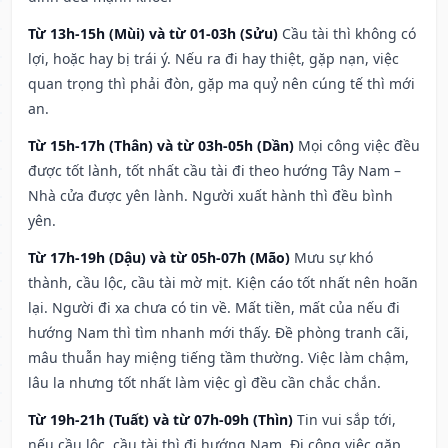
Từ 13h-15h (Mùi) và từ 01-03h (Sửu)
Cầu tài thì không có
lợi, hoặc hay bị trái ý. Nếu ra đi hay thiệt, gặp nạn, việc
quan trọng thì phải đòn, gặp ma quỷ nên cúng tế thì mới
an.
Từ 15h-17h (Thân) và từ 03h-05h (Dần)
Mọi công việc đều
được tốt lành, tốt nhất cầu tài đi theo hướng Tây Nam –
Nhà cửa được yên lành. Người xuất hành thì đều bình
yên.
Từ 17h-19h (Dậu) và từ 05h-07h (Mão)
Mưu sự khó
thành, cầu lộc, cầu tài mờ mịt. Kiện cáo tốt nhất nên hoãn
lại. Người đi xa chưa có tin về. Mất tiền, mất của nếu đi
hướng Nam thì tìm nhanh mới thấy. Đề phòng tranh cãi,
mâu thuẫn hay miệng tiếng tầm thường. Việc làm chậm,
lâu la nhưng tốt nhất làm việc gì đều cần chắc chắn.
Từ 19h-21h (Tuất) và từ 07h-09h (Thìn)
Tin vui sắp tới,
nếu cầu lộc, cầu tài thì đi hướng Nam. Đi công việc gặp