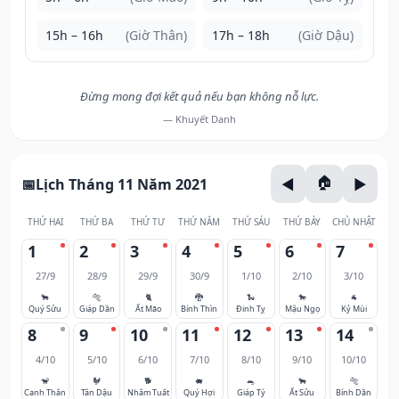
15h – 16h
(Giờ Thân)
17h – 18h
(Giờ Dậu)
Đừng mong đợi kết quả nếu bạn không nỗ lực.
— Khuyết Danh
Lịch Tháng 11 Năm 2021
THỨ HAI
THỨ BA
THỨ TƯ
THỨ NĂM
THỨ SÁU
THỨ BẢY
CHỦ NHẬT
1
2
3
4
5
6
7
27/9
28/9
29/9
30/9
1/10
2/10
3/10
🐂
🐅
🐈
🐉
🐍
🐎
🐐
Quý Sửu
Giáp Dần
Ất Mão
Bính Thìn
Đinh Tỵ
Mậu Ngọ
Kỷ Mùi
8
9
10
11
12
13
14
4/10
5/10
6/10
7/10
8/10
9/10
10/10
🐒
🐓
🐕
🐖
🐀
🐂
🐅
Canh Thân
Tân Dậu
Nhâm Tuất
Quý Hợi
Giáp Tý
Ất Sửu
Bính Dần