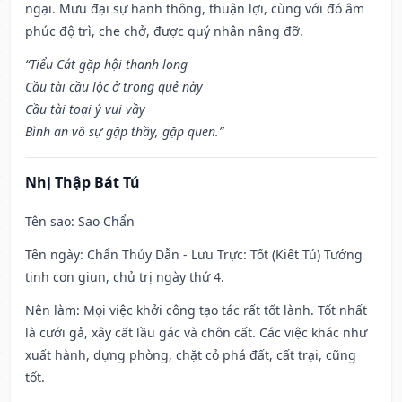
ngại. Mưu đại sự hanh thông, thuận lợi, cùng với đó âm
phúc độ trì, che chở, được quý nhân nâng đỡ.
“Tiểu Cát gặp hội thanh long
Cầu tài cầu lộc ở trong quẻ này
Cầu tài toại ý vui vầy
Bình an vô sự gặp thầy, gặp quen.”
Nhị Thập Bát Tú
Tên sao
: Sao Chẩn
Tên ngày
: Chẩn Thủy Dẫn - Lưu Trực: Tốt (Kiết Tú) Tướng
tinh con giun, chủ trị ngày thứ 4.
Nên làm
: Mọi việc khởi công tạo tác rất tốt lành. Tốt nhất
là cưới gả, xây cất lầu gác và chôn cất. Các việc khác như
xuất hành, dựng phòng, chặt cỏ phá đất, cất trại, cũng
tốt.