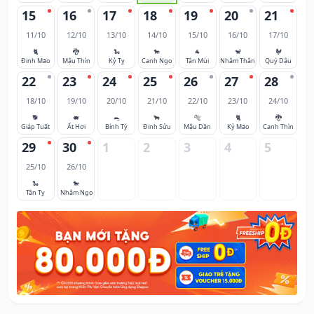
15
16
17
18
19
20
21
11/10
12/10
13/10
14/10
15/10
16/10
17/10
🐈
🐉
🐍
🐎
🐐
🐒
🐓
Đinh Mão
Mậu Thìn
Kỷ Tỵ
Canh Ngọ
Tân Mùi
Nhâm Thân
Quý Dậu
22
23
24
25
26
27
28
18/10
19/10
20/10
21/10
22/10
23/10
24/10
🐕
🐖
🐀
🐂
🐅
🐈
🐉
Giáp Tuất
Ất Hợi
Bính Tý
Đinh Sửu
Mậu Dần
Kỷ Mão
Canh Thìn
29
30
1
2
3
4
5
25/10
26/10
🐍
🐎
Tân Tỵ
Nhâm Ngọ