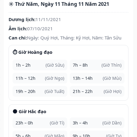
☀️ Thứ Năm, Ngày 11 Tháng 11 Năm 2021
Dương lịch:
11/11/2021
Âm lịch:
07/10/2021
Can chi:
Ngày: Quý Hợi, Tháng: Kỷ Hợi, Năm: Tân Sửu
⏱️ Giờ Hoàng đạo
1h – 2h
(Giờ Sửu)
7h – 8h
(Giờ Thìn)
11h – 12h
(Giờ Ngọ)
13h – 14h
(Giờ Mùi)
19h – 20h
(Giờ Tuất)
21h – 22h
(Giờ Hợi)
🌑 Giờ Hắc đạo
23h – 0h
(Giờ Tí)
3h – 4h
(Giờ Dần)
5h – 6h
(Giờ Mão)
9h – 10h
(Giờ Tỵ)