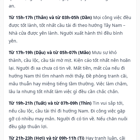
an.
Từ 15h-17h (Thân) và từ 03h-05h (Dần)
Mọi công việc đều
được tốt lành, tốt nhất cầu tài đi theo hướng Tây Nam –
Nhà cửa được yên lành. Người xuất hành thì đều bình
yên.
Từ 17h-19h (Dậu) và từ 05h-07h (Mão)
Mưu sự khó
thành, cầu lộc, cầu tài mờ mịt. Kiện cáo tốt nhất nên hoãn
lại. Người đi xa chưa có tin về. Mất tiền, mất của nếu đi
hướng Nam thì tìm nhanh mới thấy. Đề phòng tranh cãi,
mâu thuẫn hay miệng tiếng tầm thường. Việc làm chậm,
lâu la nhưng tốt nhất làm việc gì đều cần chắc chắn.
Từ 19h-21h (Tuất) và từ 07h-09h (Thìn)
Tin vui sắp tới,
nếu cầu lộc, cầu tài thì đi hướng Nam. Đi công việc gặp
gỡ có nhiều may mắn. Người đi có tin về. Nếu chăn nuôi
đều gặp thuận lợi.
Từ 21h-23h (Hợi) và từ 09h-11h (Tị)
Hay tranh luận, cãi