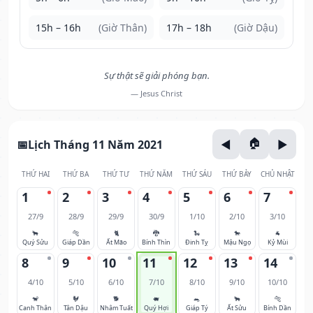
15h – 16h
(Giờ Thân)
17h – 18h
(Giờ Dậu)
Sự thật sẽ giải phóng bạn.
— Jesus Christ
Lịch Tháng 11 Năm 2021
THỨ HAI
THỨ BA
THỨ TƯ
THỨ NĂM
THỨ SÁU
THỨ BẢY
CHỦ NHẬT
1
2
3
4
5
6
7
27/9
28/9
29/9
30/9
1/10
2/10
3/10
🐂
🐅
🐈
🐉
🐍
🐎
🐐
Quý Sửu
Giáp Dần
Ất Mão
Bính Thìn
Đinh Tỵ
Mậu Ngọ
Kỷ Mùi
8
9
10
11
12
13
14
4/10
5/10
6/10
7/10
8/10
9/10
10/10
🐒
🐓
🐕
🐖
🐀
🐂
🐅
Canh Thân
Tân Dậu
Nhâm Tuất
Quý Hợi
Giáp Tý
Ất Sửu
Bính Dần