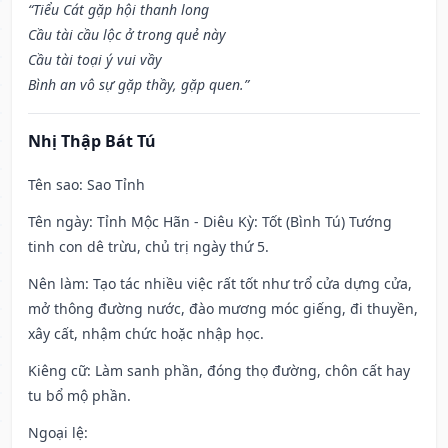
“Tiểu Cát gặp hội thanh long
Cầu tài cầu lộc ở trong quẻ này
Cầu tài toại ý vui vầy
Bình an vô sự gặp thầy, gặp quen.”
Nhị Thập Bát Tú
Tên sao
: Sao Tỉnh
Tên ngày
: Tỉnh Mộc Hãn - Diêu Kỳ: Tốt (Bình Tú) Tướng
tinh con dê trừu, chủ trị ngày thứ 5.
Nên làm
: Tạo tác nhiều việc rất tốt như trổ cửa dựng cửa,
mở thông đường nước, đào mương móc giếng, đi thuyền,
xây cất, nhậm chức hoặc nhập học.
Kiêng cữ
: Làm sanh phần, đóng thọ đường, chôn cất hay
tu bổ mộ phần.
Ngoại lệ
: