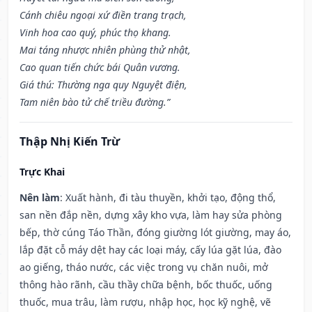
Cánh chiêu ngoại xứ điền trang trạch,
Vinh hoa cao quý, phúc thọ khang.
Mai táng nhược nhiên phùng thử nhật,
Cao quan tiến chức bái Quân vương.
Giá thú: Thường nga quy Nguyệt điện,
Tam niên bào tử chế triều đường.”
Thập Nhị Kiến Trừ
Trực Khai
Nên làm
: Xuất hành, đi tàu thuyền, khởi tạo, động thổ,
san nền đắp nền, dựng xây kho vựa, làm hay sửa phòng
bếp, thờ cúng Táo Thần, đóng giường lót giường, may áo,
lắp đặt cỗ máy dệt hay các loại máy, cấy lúa gặt lúa, đào
ao giếng, tháo nước, các việc trong vụ chăn nuôi, mở
thông hào rãnh, cầu thầy chữa bệnh, bốc thuốc, uống
thuốc, mua trâu, làm rượu, nhập học, học kỹ nghệ, vẽ