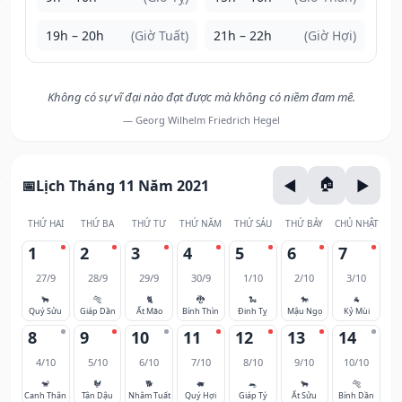
19h – 20h
(Giờ Tuất)
21h – 22h
(Giờ Hợi)
Không có sự vĩ đại nào đạt được mà không có niềm đam mê.
— Georg Wilhelm Friedrich Hegel
Lịch Tháng 11 Năm 2021
THỨ HAI
THỨ BA
THỨ TƯ
THỨ NĂM
THỨ SÁU
THỨ BẢY
CHỦ NHẬT
1
2
3
4
5
6
7
27/9
28/9
29/9
30/9
1/10
2/10
3/10
🐂
🐅
🐈
🐉
🐍
🐎
🐐
Quý Sửu
Giáp Dần
Ất Mão
Bính Thìn
Đinh Tỵ
Mậu Ngọ
Kỷ Mùi
8
9
10
11
12
13
14
4/10
5/10
6/10
7/10
8/10
9/10
10/10
🐒
🐓
🐕
🐖
🐀
🐂
🐅
Canh Thân
Tân Dậu
Nhâm Tuất
Quý Hợi
Giáp Tý
Ất Sửu
Bính Dần