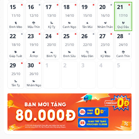
15
16
17
18
19
20
21
11/10
12/10
13/10
14/10
15/10
16/10
17/10
🐈
🐉
🐍
🐎
🐐
🐒
🐓
Đinh Mão
Mậu Thìn
Kỷ Tỵ
Canh Ngọ
Tân Mùi
Nhâm Thân
Quý Dậu
22
23
24
25
26
27
28
18/10
19/10
20/10
21/10
22/10
23/10
24/10
🐕
🐖
🐀
🐂
🐅
🐈
🐉
Giáp Tuất
Ất Hợi
Bính Tý
Đinh Sửu
Mậu Dần
Kỷ Mão
Canh Thìn
29
30
1
2
3
4
5
25/10
26/10
🐍
🐎
Tân Tỵ
Nhâm Ngọ