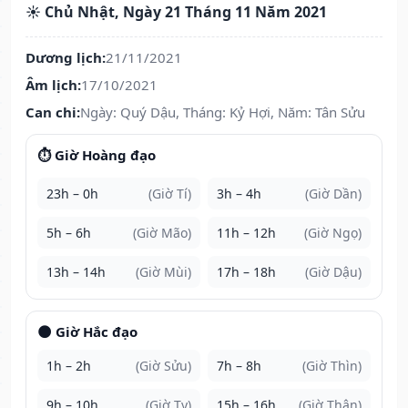
☀️ Chủ Nhật, Ngày 21 Tháng 11 Năm 2021
Dương lịch:
21/11/2021
Âm lịch:
17/10/2021
Can chi:
Ngày: Quý Dậu, Tháng: Kỷ Hợi, Năm: Tân Sửu
⏱️ Giờ Hoàng đạo
23h – 0h
(Giờ Tí)
3h – 4h
(Giờ Dần)
5h – 6h
(Giờ Mão)
11h – 12h
(Giờ Ngọ)
13h – 14h
(Giờ Mùi)
17h – 18h
(Giờ Dậu)
🌑 Giờ Hắc đạo
1h – 2h
(Giờ Sửu)
7h – 8h
(Giờ Thìn)
9h – 10h
(Giờ Tỵ)
15h – 16h
(Giờ Thân)