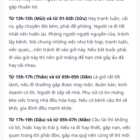
gặp thuận lợi.
Từ 13h-15h (Mùi) và từ 01-03h (Sửu)
Hay tranh luận, cãi
cọ, gây chuyện đói kém, phải đề phòng. Người ra đi tốt
nhất nên hoãn lại. Phòng người người nguyền rủa, tránh
lây bệnh. Nói chung những việc như hội họp, tranh luận,
việc quan,…nên tránh đi vào giờ này. Nếu bắt buộc phải
đi vào giờ này thì nên giữ miệng để hạn ché gây ẩu đả
hay cãi nhau.
Từ 15h-17h (Thân) và từ 03h-05h (Dần)
Là giờ rất tốt
lành, nếu đi thường gặp được may mắn. Buôn bán, kinh
doanh có lời. Người đi sắp về nhà. Phụ nữ có tin mừng.
Mọi việc trong nhà đều hòa hợp. Nếu có bệnh cầu thì sẽ
khỏi, gia đình đều mạnh khỏe.
Từ 17h-19h (Dậu) và từ 05h-07h (Mão)
Cầu tài thì không
có lợi, hoặc hay bị trái ý. Nếu ra đi hay thiệt, gặp nạn, việc
quan trọng thì phải đòn, gặp ma quỷ nên cúng tế thì mới