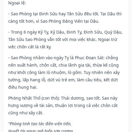
Ngoại lệ
:
- Sao Phòng tại Đinh Sửu hay Tân Sửu đều tốt. Tại Dậu thì
càng tốt hơn, vì Sao Phòng Đăng Viên tại Dậu.
- Trong 6 ngày Kỷ Tỵ, Kỷ Dậu, Đinh Tỵ, Đinh Sửu, Quý Dậu,
Tân Sửu Sao Phòng vẫn tốt với mọi việc khác. Ngoại trừ
việc chôn cất là rất kỵ.
- Sao Phòng nhằm vào ngày Tỵ là Phục Đoạn Sát: chẳng
nên xuất hành, chôn cất, chia lãnh gia tài, thừa kế cũng
như khởi công làm lò nhuộm, lò gốm. Tuy nhiên nên xây
tường, lấp hang lỗ, dứt vú trẻ em, làm cầu tiêu, kết dứt
điều hung hại.
Phòng Nhật Thố (con thỏ): Thái dương, sao tốt. Sao này
hưng vượng về tài sản, thuận lợi trong cả việc chôn cất
cũng như xây cất.
“Phòng tinh tạo tác điền viên tiến,
Huyết tài ngưu mã biến sơn cương,