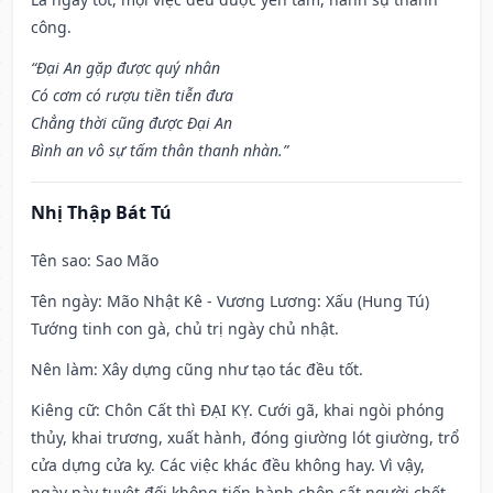
công.
“Đại An gặp được quý nhân
Có cơm có rượu tiền tiễn đưa
Chẳng thời cũng được Đại An
Bình an vô sự tấm thân thanh nhàn.”
Nhị Thập Bát Tú
Tên sao
: Sao Mão
Tên ngày
: Mão Nhật Kê - Vương Lương: Xấu (Hung Tú)
Tướng tinh con gà, chủ trị ngày chủ nhật.
Nên làm
: Xây dựng cũng như tạo tác đều tốt.
Kiêng cữ
: Chôn Cất thì ĐẠI KỴ. Cưới gã, khai ngòi phóng
thủy, khai trương, xuất hành, đóng giường lót giường, trổ
cửa dựng cửa kỵ. Các việc khác đều không hay. Vì vậy,
ngày này tuyệt đối không tiến hành chôn cất người chết.