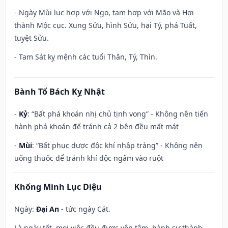
- Ngày Mùi lục hợp với Ngọ, tam hợp với Mão và Hợi
thành Mộc cục. Xung Sửu, hình Sửu, hại Tý, phá Tuất,
tuyệt Sửu.
- Tam Sát kỵ mệnh các tuổi Thân, Tý, Thìn.
Bành Tổ Bách Kỵ Nhật
-
Kỷ
: “Bất phá khoán nhị chủ tịnh vong” - Không nên tiến
hành phá khoán để tránh cả 2 bên đều mất mát
-
Mùi
: “Bất phục dược độc khí nhập tràng” - Không nên
uống thuốc để tránh khí độc ngấm vào ruột
Khổng Minh Lục Diệu
Ngày:
Đại An
- tức ngày Cát.
Là ngày tốt, mọi việc đều được yên tâm, hành sự thành