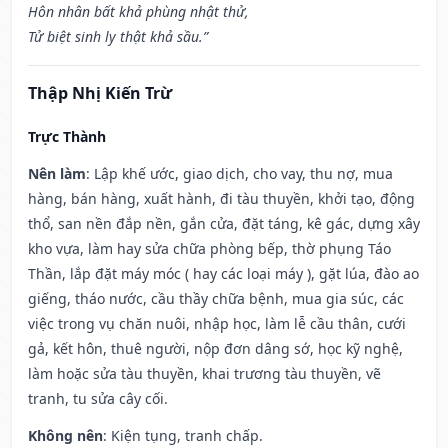
Hôn nhân bất khả phùng nhật thử,
Tử biệt sinh ly thật khả sầu.”
Thập Nhị Kiến Trừ
Trực Thành
Nên làm
: Lập khế ước, giao dịch, cho vay, thu nợ, mua
hàng, bán hàng, xuất hành, đi tàu thuyền, khởi tạo, động
thổ, san nền đắp nền, gắn cửa, đặt táng, kê gác, dựng xây
kho vựa, làm hay sửa chữa phòng bếp, thờ phụng Táo
Thần, lắp đặt máy móc ( hay các loại máy ), gặt lúa, đào ao
giếng, tháo nước, cầu thầy chữa bệnh, mua gia súc, các
việc trong vụ chăn nuôi, nhập học, làm lễ cầu thân, cưới
gả, kết hôn, thuê người, nộp đơn dâng sớ, học kỹ nghệ,
làm hoặc sửa tàu thuyền, khai trương tàu thuyền, vẽ
tranh, tu sửa cây cối.
Không nên
: Kiện tụng, tranh chấp.