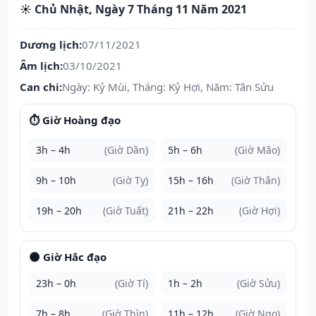
☀️ Chủ Nhật, Ngày 7 Tháng 11 Năm 2021
Dương lịch:
07/11/2021
Âm lịch:
03/10/2021
Can chi:
Ngày: Kỷ Mùi, Tháng: Kỷ Hợi, Năm: Tân Sửu
⏱️ Giờ Hoàng đạo
3h – 4h
(Giờ Dần)
5h – 6h
(Giờ Mão)
9h – 10h
(Giờ Tỵ)
15h – 16h
(Giờ Thân)
19h – 20h
(Giờ Tuất)
21h – 22h
(Giờ Hợi)
🌑 Giờ Hắc đạo
23h – 0h
(Giờ Tí)
1h – 2h
(Giờ Sửu)
7h – 8h
(Giờ Thìn)
11h – 12h
(Giờ Ngọ)