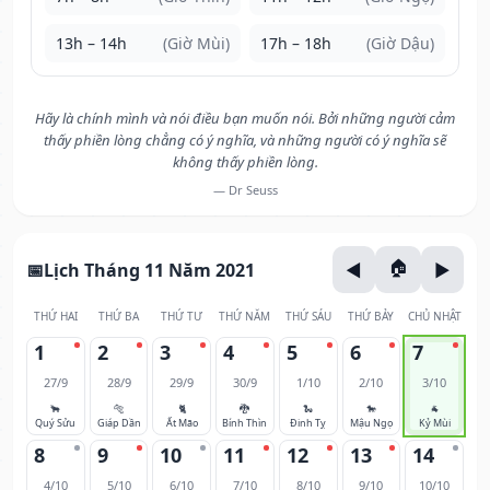
13h – 14h
(Giờ Mùi)
17h – 18h
(Giờ Dậu)
Hãy là chính mình và nói điều bạn muốn nói. Bởi những người cảm
thấy phiền lòng chẳng có ý nghĩa, và những người có ý nghĩa sẽ
không thấy phiền lòng.
— Dr Seuss
Lịch Tháng 11 Năm 2021
THỨ HAI
THỨ BA
THỨ TƯ
THỨ NĂM
THỨ SÁU
THỨ BẢY
CHỦ NHẬT
1
2
3
4
5
6
7
27/9
28/9
29/9
30/9
1/10
2/10
3/10
🐂
🐅
🐈
🐉
🐍
🐎
🐐
Quý Sửu
Giáp Dần
Ất Mão
Bính Thìn
Đinh Tỵ
Mậu Ngọ
Kỷ Mùi
8
9
10
11
12
13
14
4/10
5/10
6/10
7/10
8/10
9/10
10/10