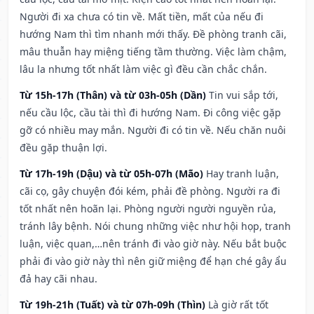
Người đi xa chưa có tin về. Mất tiền, mất của nếu đi
hướng Nam thì tìm nhanh mới thấy. Đề phòng tranh cãi,
mâu thuẫn hay miệng tiếng tầm thường. Việc làm chậm,
lâu la nhưng tốt nhất làm việc gì đều cần chắc chắn.
Từ 15h-17h (Thân) và từ 03h-05h (Dần)
Tin vui sắp tới,
nếu cầu lộc, cầu tài thì đi hướng Nam. Đi công việc gặp
gỡ có nhiều may mắn. Người đi có tin về. Nếu chăn nuôi
đều gặp thuận lợi.
Từ 17h-19h (Dậu) và từ 05h-07h (Mão)
Hay tranh luận,
cãi cọ, gây chuyện đói kém, phải đề phòng. Người ra đi
tốt nhất nên hoãn lại. Phòng người người nguyền rủa,
tránh lây bệnh. Nói chung những việc như hội họp, tranh
luận, việc quan,…nên tránh đi vào giờ này. Nếu bắt buộc
phải đi vào giờ này thì nên giữ miệng để hạn ché gây ẩu
đả hay cãi nhau.
Từ 19h-21h (Tuất) và từ 07h-09h (Thìn)
Là giờ rất tốt