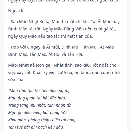
Ngoại lệ
:
- Sao Mão Nhật Kê tại Mùi thì mất chí khí. Tại Ất Mão hay
Đinh Mão rất tốt. Ngày Mão Đăng Viên nên cưới gả tốt,
ngày Quý Mão nếu tạo tác thì mất tiền của.
- Hợp với 8 ngày là Ất Mùi, Đinh Mùi, Tân Mùi, Ất Mão,
Đinh Mão, Tân Mão, Ất Hợi và Tân Hợi.
Mão: Nhật Kê (con gà): Nhật tinh, sao xấu. Tốt nhất cho
việc xây cất. Khắc kỵ việc cưới gả, an táng, gắn cũng như
sửa cửa.
“Mão tinh tạo tác tiến điền ngưu,
Mai táng quan tai bất đắc hưu,
Trùng tang nhị nhật, tam nhân tử,
Mại tận điền viên, bất năng lưu.
Khai môn, phóng thủy chiêu tai họa,
Tam tuế hài nhi bạch liễu đầu,