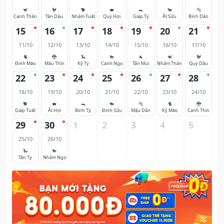
🐒
🐓
🐕
🐖
🐀
🐂
🐅
Canh Thân
Tân Dậu
Nhâm Tuất
Quý Hợi
Giáp Tý
Ất Sửu
Bính Dần
15
16
17
18
19
20
21
11/10
12/10
13/10
14/10
15/10
16/10
17/10
🐈
🐉
🐍
🐎
🐐
🐒
🐓
Đinh Mão
Mậu Thìn
Kỷ Tỵ
Canh Ngọ
Tân Mùi
Nhâm Thân
Quý Dậu
22
23
24
25
26
27
28
18/10
19/10
20/10
21/10
22/10
23/10
24/10
🐕
🐖
🐀
🐂
🐅
🐈
🐉
Giáp Tuất
Ất Hợi
Bính Tý
Đinh Sửu
Mậu Dần
Kỷ Mão
Canh Thìn
29
30
1
2
3
4
5
25/10
26/10
🐍
🐎
Tân Tỵ
Nhâm Ngọ