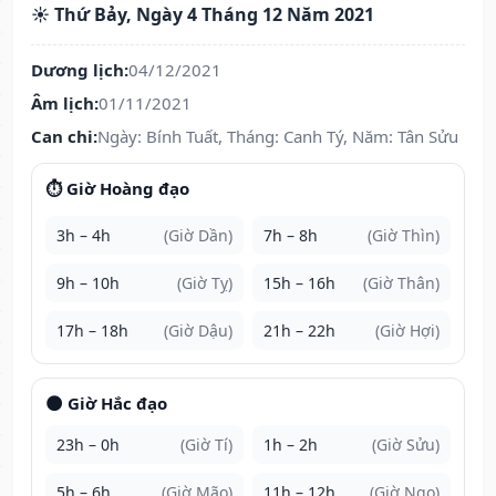
☀️ Thứ Bảy, Ngày 4 Tháng 12 Năm 2021
Dương lịch:
04/12/2021
Âm lịch:
01/11/2021
Can chi:
Ngày: Bính Tuất, Tháng: Canh Tý, Năm: Tân Sửu
⏱️ Giờ Hoàng đạo
3h – 4h
(Giờ Dần)
7h – 8h
(Giờ Thìn)
9h – 10h
(Giờ Tỵ)
15h – 16h
(Giờ Thân)
17h – 18h
(Giờ Dậu)
21h – 22h
(Giờ Hợi)
🌑 Giờ Hắc đạo
23h – 0h
(Giờ Tí)
1h – 2h
(Giờ Sửu)
5h – 6h
(Giờ Mão)
11h – 12h
(Giờ Ngọ)