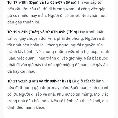
Từ 17h-19h (Dậu) và từ 05h-07h (Mão)
Tin vui sắp tới,
nếu cầu lộc, cầu tài thì đi hướng Nam. Đi công việc gặp
gỡ có nhiều may mắn. Người đi có tin về. Nếu chăn nuôi
đều gặp thuận lợi.
Từ 19h-21h (Tuất) và từ 07h-09h (Thìn)
Hay tranh luận,
cãi cọ, gây chuyện đói kém, phải đề phòng. Người ra đi
tốt nhất nên hoãn lại. Phòng người người nguyền rủa,
tránh lây bệnh. Nói chung những việc như hội họp, tranh
luận, việc quan,…nên tránh đi vào giờ này. Nếu bắt buộc
phải đi vào giờ này thì nên giữ miệng để hạn ché gây ẩu
đả hay cãi nhau.
Từ 21h-23h (Hợi) và từ 09h-11h (Tị)
Là giờ rất tốt lành,
nếu đi thường gặp được may mắn. Buôn bán, kinh doanh
có lời. Người đi sắp về nhà. Phụ nữ có tin mừng. Mọi việc
trong nhà đều hòa hợp. Nếu có bệnh cầu thì sẽ khỏi, gia
đình đều mạnh khỏe.