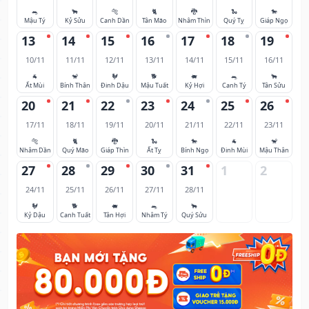
🐀
🐂
🐅
🐈
🐉
🐍
🐎
Mậu Tý
Kỷ Sửu
Canh Dần
Tân Mão
Nhâm Thìn
Quý Tỵ
Giáp Ngọ
13
14
15
16
17
18
19
10/11
11/11
12/11
13/11
14/11
15/11
16/11
🐐
🐒
🐓
🐕
🐖
🐀
🐂
Ất Mùi
Bính Thân
Đinh Dậu
Mậu Tuất
Kỷ Hợi
Canh Tý
Tân Sửu
20
21
22
23
24
25
26
17/11
18/11
19/11
20/11
21/11
22/11
23/11
🐅
🐈
🐉
🐍
🐎
🐐
🐒
Nhâm Dần
Quý Mão
Giáp Thìn
Ất Tỵ
Bính Ngọ
Đinh Mùi
Mậu Thân
27
28
29
30
31
1
2
24/11
25/11
26/11
27/11
28/11
🐓
🐕
🐖
🐀
🐂
Kỷ Dậu
Canh Tuất
Tân Hợi
Nhâm Tý
Quý Sửu