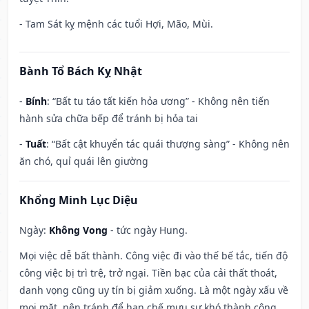
- Tam Sát kỵ mệnh các tuổi Hợi, Mão, Mùi.
Bành Tổ Bách Kỵ Nhật
-
Bính
: “Bất tu táo tất kiến hỏa ương” - Không nên tiến
hành sửa chữa bếp để tránh bị hỏa tai
-
Tuất
: “Bất cật khuyển tác quái thượng sàng” - Không nên
ăn chó, quỉ quái lên giường
Khổng Minh Lục Diệu
Ngày:
Không Vong
- tức ngày Hung.
Mọi việc dễ bất thành. Công việc đi vào thế bế tắc, tiến độ
công việc bị trì trệ, trở ngại. Tiền bạc của cải thất thoát,
danh vọng cũng uy tín bị giảm xuống. Là một ngày xấu về
mọi mặt, nên tránh để hạn chế mưu sự khó thành công