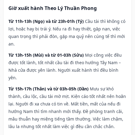
Giờ xuất hành Theo Lý Thuần Phong
Từ 11h-13h (Ngọ) và từ 23h-01h (Tý)
Cầu tài thì không có
lợi, hoặc hay bị trái ý. Nếu ra đi hay thiệt, gặp nạn, việc
quan trọng thì phải đòn, gặp ma quỷ nên cúng tế thì mới
an.
Từ 13h-15h (Mùi) và từ 01-03h (Sửu)
Mọi công việc đều
được tốt lành, tốt nhất cầu tài đi theo hướng Tây Nam –
Nhà cửa được yên lành. Người xuất hành thì đều bình
yên.
Từ 15h-17h (Thân) và từ 03h-05h (Dần)
Mưu sự khó
thành, cầu lộc, cầu tài mờ mịt. Kiện cáo tốt nhất nên hoãn
lại. Người đi xa chưa có tin về. Mất tiền, mất của nếu đi
hướng Nam thì tìm nhanh mới thấy. Đề phòng tranh cãi,
mâu thuẫn hay miệng tiếng tầm thường. Việc làm chậm,
lâu la nhưng tốt nhất làm việc gì đều cần chắc chắn.