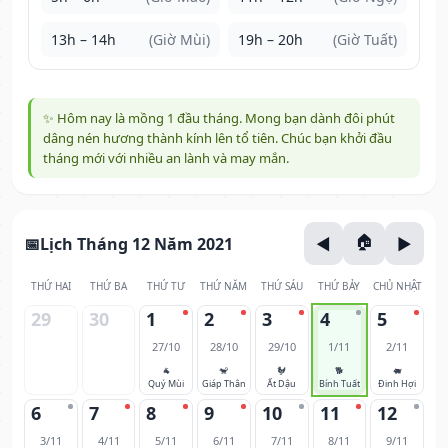
13h – 14h
(Giờ Mùi)
19h – 20h
(Giờ Tuất)
✨ Hôm nay là mồng 1 đầu tháng. Mong bạn dành đôi phút
dâng nén hương thành kính lên tổ tiên. Chúc bạn khởi đầu
tháng mới với nhiều an lành và may mắn.
Lịch Tháng 12 Năm 2021
THỨ HAI
THỨ BA
THỨ TƯ
THỨ NĂM
THỨ SÁU
THỨ BẢY
CHỦ NHẬT
29
30
1
2
3
4
5
27/10
28/10
29/10
1/11
2/11
🐐
🐒
🐓
🐕
🐖
Quý Mùi
Giáp Thân
Ất Dậu
Bính Tuất
Đinh Hợi
6
7
8
9
10
11
12
3/11
4/11
5/11
6/11
7/11
8/11
9/11