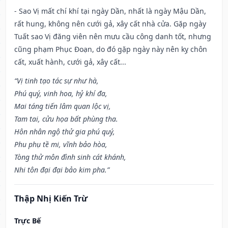
- Sao Vị mất chí khí tại ngày Dần, nhất là ngày Mậu Dần,
rất hung, không nên cưới gả, xây cất nhà cửa. Gặp ngày
Tuất sao Vị đăng viên nên mưu cầu công danh tốt, nhưng
cũng phạm Phục Đoạn, do đó gặp ngày này nên kỵ chôn
cất, xuất hành, cưới gả, xây cất...
“Vị tinh tạo tác sự như hà,
Phú quý, vinh hoa, hỷ khí đa,
Mai táng tiến lâm quan lộc vị,
Tam tai, cửu họa bất phùng tha.
Hôn nhân ngộ thử gia phú quý,
Phu phụ tề mi, vĩnh bảo hòa,
Tòng thử môn đình sinh cát khánh,
Nhi tôn đại đại bảo kim pha.”
Thập Nhị Kiến Trừ
Trực Bế