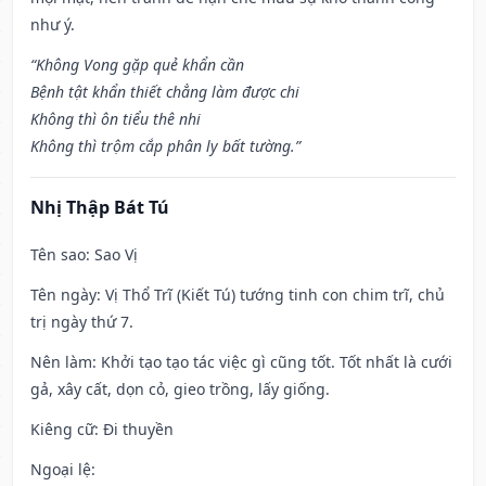
như ý.
“Không Vong gặp quẻ khẩn cần
Bệnh tật khẩn thiết chẳng làm được chi
Không thì ôn tiểu thê nhi
Không thì trộm cắp phân ly bất tường.”
Nhị Thập Bát Tú
Tên sao
: Sao Vị
Tên ngày
: Vị Thổ Trĩ (Kiết Tú) tướng tinh con chim trĩ, chủ
trị ngày thứ 7.
Nên làm
: Khởi tạo tạo tác việc gì cũng tốt. Tốt nhất là cưới
gả, xây cất, dọn cỏ, gieo trồng, lấy giống.
Kiêng cữ
: Đi thuyền
Ngoại lệ
: