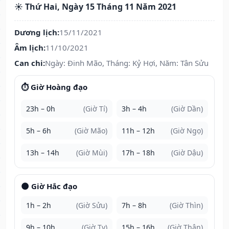
☀️ Thứ Hai, Ngày 15 Tháng 11 Năm 2021
Dương lịch:
15/11/2021
Âm lịch:
11/10/2021
Can chi:
Ngày: Đinh Mão, Tháng: Kỷ Hợi, Năm: Tân Sửu
⏱️ Giờ Hoàng đạo
23h – 0h
(Giờ Tí)
3h – 4h
(Giờ Dần)
5h – 6h
(Giờ Mão)
11h – 12h
(Giờ Ngọ)
13h – 14h
(Giờ Mùi)
17h – 18h
(Giờ Dậu)
🌑 Giờ Hắc đạo
1h – 2h
(Giờ Sửu)
7h – 8h
(Giờ Thìn)
9h – 10h
(Giờ Tỵ)
15h – 16h
(Giờ Thân)