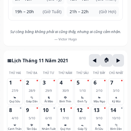
19h – 20h
(Giờ Tuất)
21h – 22h
(Giờ Hợi)
Sự công bằng không phải ai cũng thấy, nhưng ai cũng cảm nhận.
— Victor Hugo
Lịch Tháng 11 Năm 2021
THỨ HAI
THỨ BA
THỨ TƯ
THỨ NĂM
THỨ SÁU
THỨ BẢY
CHỦ NHẬT
1
2
3
4
5
6
7
27/9
28/9
29/9
30/9
1/10
2/10
3/10
🐂
🐅
🐈
🐉
🐍
🐎
🐐
Quý Sửu
Giáp Dần
Ất Mão
Bính Thìn
Đinh Tỵ
Mậu Ngọ
Kỷ Mùi
8
9
10
11
12
13
14
4/10
5/10
6/10
7/10
8/10
9/10
10/10
🐒
🐓
🐕
🐖
🐀
🐂
🐅
Canh Thân
Tân Dậu
Nhâm Tuất
Quý Hợi
Giáp Tý
Ất Sửu
Bính Dần