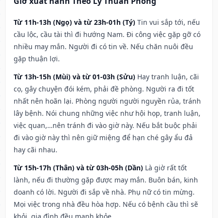
Giờ xuất hành Theo Lý Thuần Phong
Từ 11h-13h (Ngọ) và từ 23h-01h (Tý)
Tin vui sắp tới, nếu
cầu lộc, cầu tài thì đi hướng Nam. Đi công việc gặp gỡ có
nhiều may mắn. Người đi có tin về. Nếu chăn nuôi đều
gặp thuận lợi.
Từ 13h-15h (Mùi) và từ 01-03h (Sửu)
Hay tranh luận, cãi
cọ, gây chuyện đói kém, phải đề phòng. Người ra đi tốt
nhất nên hoãn lại. Phòng người người nguyền rủa, tránh
lây bệnh. Nói chung những việc như hội họp, tranh luận,
việc quan,…nên tránh đi vào giờ này. Nếu bắt buộc phải
đi vào giờ này thì nên giữ miệng để hạn ché gây ẩu đả
hay cãi nhau.
Từ 15h-17h (Thân) và từ 03h-05h (Dần)
Là giờ rất tốt
lành, nếu đi thường gặp được may mắn. Buôn bán, kinh
doanh có lời. Người đi sắp về nhà. Phụ nữ có tin mừng.
Mọi việc trong nhà đều hòa hợp. Nếu có bệnh cầu thì sẽ
khỏi, gia đình đều mạnh khỏe.