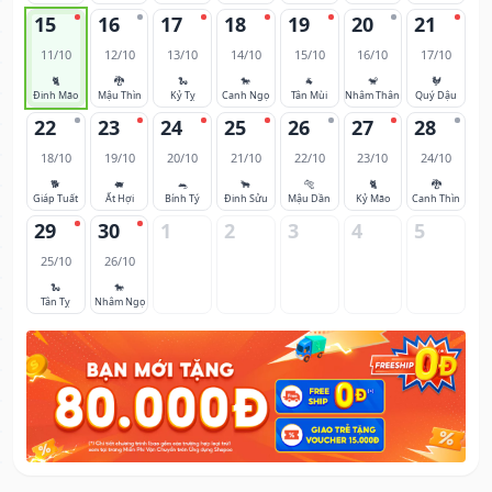
15
16
17
18
19
20
21
11/10
12/10
13/10
14/10
15/10
16/10
17/10
🐈
🐉
🐍
🐎
🐐
🐒
🐓
Đinh Mão
Mậu Thìn
Kỷ Tỵ
Canh Ngọ
Tân Mùi
Nhâm Thân
Quý Dậu
22
23
24
25
26
27
28
18/10
19/10
20/10
21/10
22/10
23/10
24/10
🐕
🐖
🐀
🐂
🐅
🐈
🐉
Giáp Tuất
Ất Hợi
Bính Tý
Đinh Sửu
Mậu Dần
Kỷ Mão
Canh Thìn
29
30
1
2
3
4
5
25/10
26/10
🐍
🐎
Tân Tỵ
Nhâm Ngọ