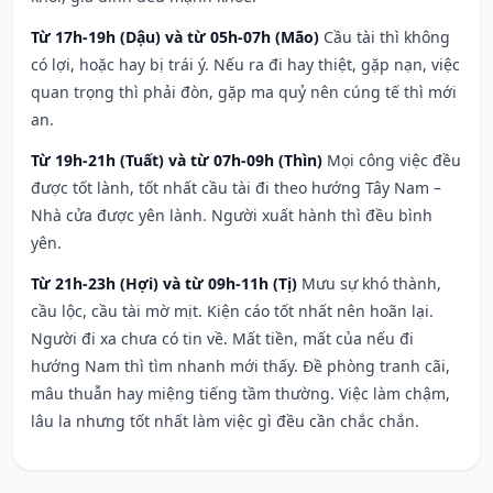
Từ 17h-19h (Dậu) và từ 05h-07h (Mão)
Cầu tài thì không
có lợi, hoặc hay bị trái ý. Nếu ra đi hay thiệt, gặp nạn, việc
quan trọng thì phải đòn, gặp ma quỷ nên cúng tế thì mới
an.
Từ 19h-21h (Tuất) và từ 07h-09h (Thìn)
Mọi công việc đều
được tốt lành, tốt nhất cầu tài đi theo hướng Tây Nam –
Nhà cửa được yên lành. Người xuất hành thì đều bình
yên.
Từ 21h-23h (Hợi) và từ 09h-11h (Tị)
Mưu sự khó thành,
cầu lộc, cầu tài mờ mịt. Kiện cáo tốt nhất nên hoãn lại.
Người đi xa chưa có tin về. Mất tiền, mất của nếu đi
hướng Nam thì tìm nhanh mới thấy. Đề phòng tranh cãi,
mâu thuẫn hay miệng tiếng tầm thường. Việc làm chậm,
lâu la nhưng tốt nhất làm việc gì đều cần chắc chắn.