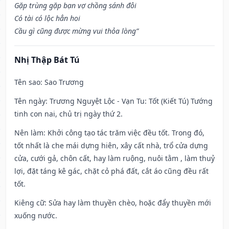
Gặp trùng gặp bạn vợ chồng sánh đôi
Có tài có lộc hẳn hoi
Cầu gì cũng được mừng vui thỏa lòng”
Nhị Thập Bát Tú
Tên sao
: Sao Trương
Tên ngày
: Trương Nguyệt Lộc - Vạn Tu: Tốt (Kiết Tú) Tướng
tinh con nai, chủ trị ngày thứ 2.
Nên làm
: Khởi công tạo tác trăm việc đều tốt. Trong đó,
tốt nhất là che mái dựng hiên, xây cất nhà, trổ cửa dựng
cửa, cưới gả, chôn cất, hay làm ruộng, nuôi tằm , làm thuỷ
lợi, đặt táng kê gác, chặt cỏ phá đất, cắt áo cũng đều rất
tốt.
Kiêng cữ
: Sửa hay làm thuyền chèo, hoặc đẩy thuyền mới
xuống nước.