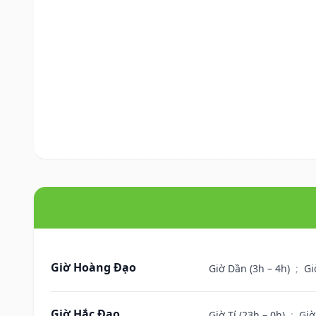
Giờ Hoàng Đạo
Giờ Dần (3h – 4h)
;
Gi
Giờ Hắc Đạo
Giờ Tí (23h – 0h)
;
Giờ