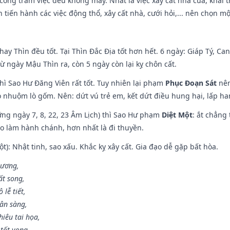
i công trăm việc đều không may. Nhất là việc xây cất nhà cửa, khai 
tiến hành các việc động thổ, xây cất nhà, cưới hỏi,... nên chọn mộ
hay Thìn đều tốt. Tại Thìn Đắc Địa tốt hơn hết. 6 ngày: Giáp Tý, C
ừ ngày Mậu Thìn ra, còn 5 ngày còn lại kỵ chôn cất.
hì Sao Hư Đăng Viên rất tốt. Tuy nhiên lại phạm
Phục Đoạn Sát
nên
 nhuộm lò gốm. Nên: dứt vú trẻ em, kết dứt điều hung hại, lấp han
ng ngày 7, 8, 22, 23 Âm Lịch) thì Sao Hư phạm
Diệt Một
: ắt chẳng
ào làm hành chánh, hơn nhất là đi thuyền.
t): Nhật tinh, sao xấu. Khắc kỵ xây cất. Gia đạo dễ gặp bất hòa.
 ương,
t song,
lễ tiết,
hân sàng,
iêu tai họa,
tốt vong.