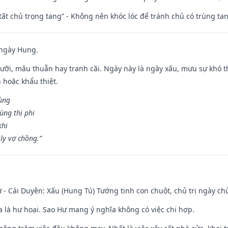
 tất chủ trọng tang” - Không nên khóc lóc để tránh chủ có trùng ta
 ngày Hung.
ỡi, mâu thuẫn hay tranh cãi. Ngày này là ngày xấu, mưu sự khó thà
 hoặc khẩu thiệt.
cùng
ùng thị phi
khi
ly vợ chồng.”
 - Cái Duyên: Xấu (Hung Tú) Tướng tinh con chuột, chủ trị ngày ch
ĩa là hư hoại. Sao Hư mang ý nghĩa không có việc chi hợp.