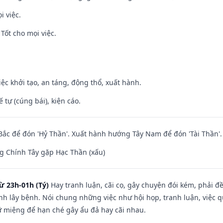
i việc.
Tốt cho mọi việc.
việc khởi tạo, an táng, động thổ, xuất hành.
tế tự (cúng bái), kiện cáo.
ắc để đón 'Hỷ Thần'. Xuất hành hướng Tây Nam để đón 'Tài Thần'.
g Chính Tây gặp Hạc Thần (xấu)
ừ 23h-01h (Tý)
Hay tranh luận, cãi cọ, gây chuyện đói kém, phải đ
nh lây bệnh. Nói chung những việc như hội họp, tranh luận, việc q
iữ miệng để hạn ché gây ẩu đả hay cãi nhau.