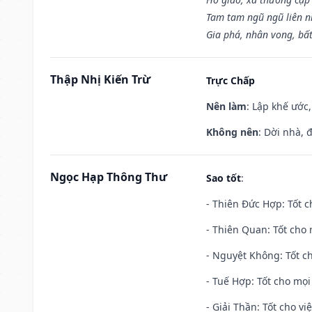
Tam tam ngũ ngũ liên n
Gia phá, nhân vong, bấ
Thập Nhị Kiến Trừ
Trực Chấp
Nên làm
: Lập khế ước
Không nên
: Dời nhà, 
Ngọc Hạp Thông Thư
Sao tốt
:
- Thiên Đức Hợp: Tốt c
- Thiên Quan: Tốt cho 
- Nguyệt Không: Tốt c
- Tuế Hợp: Tốt cho mọi 
- Giải Thần: Tốt cho vi