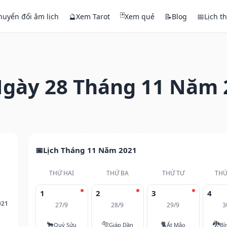
🃏
huyển đổi âm lịch
🔮
Xem Tarot
Xem quẻ
📝
Blog
📅
Lịch t
gày 28 Tháng 11 Năm 
Lịch Tháng 11 Năm 2021
THỨ HAI
THỨ BA
THỨ TƯ
THỨ
1
2
3
4
021
27/9
28/9
29/9
3
🐂
🐅
🐈
🐉
Quý Sửu
Giáp Dần
Ất Mão
Bí