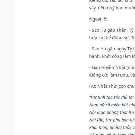
Kiêng cữ
: Tạo tác khở
vậy, nếu quý bạn muốn 
Ngoại lệ
:
- Sao Hư gặp Thân, Tý 
hợp có thể động sự. Tr
- Sao Hư gặp ngày Tý t
hành, khởi công làm lò
- Gặp Huyền Nhật (nhữ
Kiêng cữ: làm rượu, v
Hư: Nhật Thử (con chuộ
“Hư tinh tạo tác chủ tai
Nam nữ cô miên bất nhấ
Nội loạn phong thanh vô 
Nhi tôn, tức phụ bạn n
Khai môn, phóng thủy ch
Hổ giảo, xà thương cập 