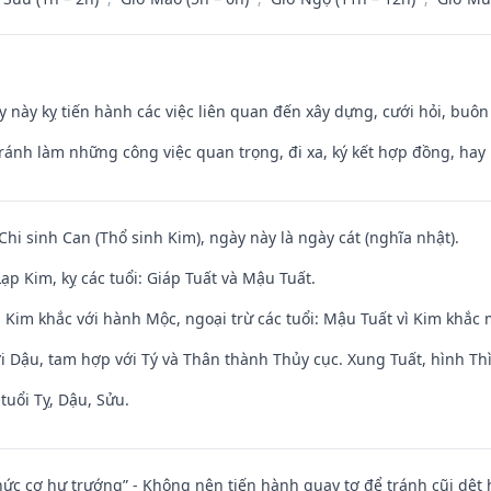
y này kỵ tiến hành các việc liên quan đến xây dựng, cưới hỏi, buô
Tránh làm những công việc quan trọng, đi xa, ký kết hợp đồng, hay 
Chi sinh Can (Thổ sinh Kim), ngày này là ngày cát (nghĩa nhật).
p Kim, kỵ các tuổi: Giáp Tuất và Mậu Tuất.
 Kim khắc với hành Mộc, ngoại trừ các tuổi: Mậu Tuất vì Kim khắc 
i Dậu, tam hợp với Tý và Thân thành Thủy cục. Xung Tuất, hình Thì
tuổi Tỵ, Dậu, Sửu.
 chức cơ hư trướng” - Không nên tiến hành quay tơ để tránh cũi dệt