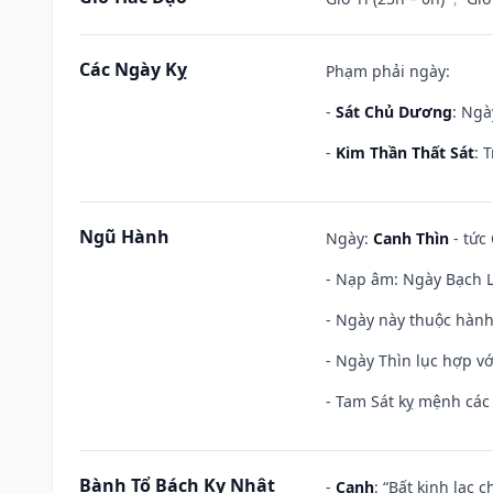
Các Ngày Kỵ
Phạm phải ngày:
-
Sát Chủ Dương
: Ngà
-
Kim Thần Thất Sát
: 
Ngũ Hành
Ngày:
Canh Thìn
- tức 
- Nạp âm: Ngày Bạch Lạ
- Ngày này thuộc hành
- Ngày Thìn lục hợp vớ
- Tam Sát kỵ mệnh các 
Bành Tổ Bách Kỵ Nhật
-
Canh
: “Bất kinh lạc