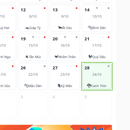
⭐
12
13
14
/10
8/10
9/10
10/10
🐀
🐂
🐅
uý Hợi
Giáp Tý
Ất Sửu
Bính Dần
⭐
⭐
19
20
21
4/10
15/10
16/10
17/10
🐐
🐒
🐓
nh Ngọ
Tân Mùi
Nhâm Thân
Quý Dậu
26
27
28
1/10
22/10
23/10
24/10
🐅
🐈
🐉
nh Sửu
Mậu Dần
Kỷ Mão
Canh Thìn
3
4
5