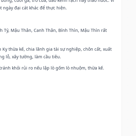
trương, cưới gả, trổ cửa, đào kênh rạch hay tháo nước. Vì
t ngày đại cát khác để thực hiện.
anh Tý, Mậu Thân, Canh Thân, Bính Thìn, Mậu Thìn rất
 Kỵ thừa kế, chia lãnh gia tài sự nghiệp, chôn cất, xuất
g lỗ, xây tường, làm cầu tiêu.
 tránh khỏi rủi ro nếu lập lò gốm lò nhuộm, thừa kế.