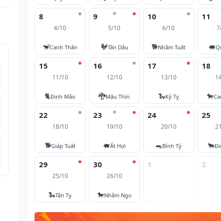
⭐
8
9
10
11
4/10
5/10
6/10
7
🐒
🐓
🐕
🐖
Canh Thân
Tân Dậu
Nhâm Tuất
Q
15
16
17
18
11/10
12/10
13/10
1
🐈
🐉
🐍
🐎
Đinh Mão
Mậu Thìn
Kỷ Tỵ
Ca
⭐
22
23
24
25
18/10
19/10
20/10
2
🐕
🐖
🐀
🐂
Giáp Tuất
Ất Hợi
Bính Tý
Đi
29
30
1
2
25/10
26/10
🐍
🐎
Tân Tỵ
Nhâm Ngọ