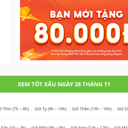
XEM TỐT XẤU NGÀY 28 THÁNG 11
ờ Thìn (7h – 8h)
;
Giờ Tỵ (9h – 10h)
;
Giờ Thân (15h – 16h)
;
Giờ D
 Sửu (1h – 2h)
;
Giờ Mão (5h – 6h)
;
Giờ Ngọ (11h – 12h)
;
Giờ Mù