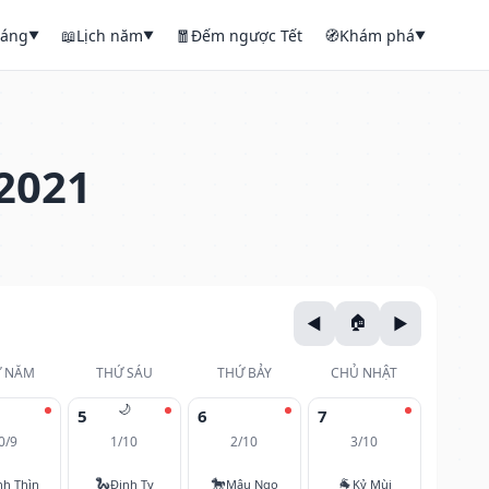
háng
📖
Lịch năm
🧧
Đếm ngược Tết
🧭
Khám phá
▼
▼
▼
2021
 NĂM
THỨ SÁU
THỨ BẢY
CHỦ NHẬT
🌙
5
6
7
0/9
1/10
2/10
3/10
🐍
🐎
🐐
nh Thìn
Đinh Tỵ
Mậu Ngọ
Kỷ Mùi