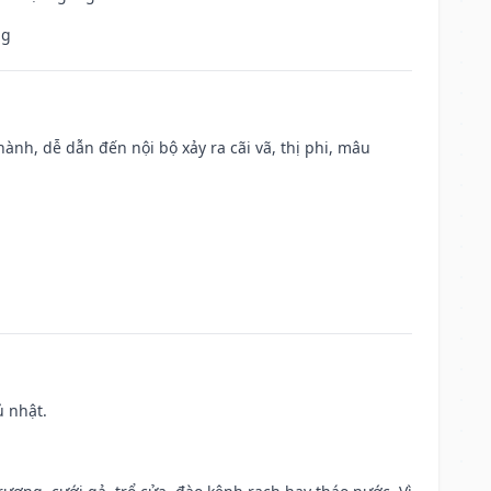
ng
nh, dễ dẫn đến nội bộ xảy ra cãi vã, thị phi, mâu
ủ nhật.