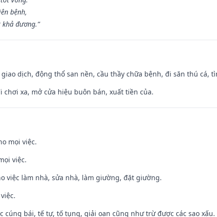
iên bệnh,
t khả đương.”
, giao dịch, động thổ san nền, cầu thầy chữa bệnh, đi săn thú cá, 
đi chơi xa, mở cửa hiệu buôn bán, xuất tiền của.
ho mọi việc.
mọi việc.
ho việc làm nhà, sửa nhà, làm giường, đặt giường.
việc.
ệc cúng bái, tế tự, tố tụng, giải oan cũng như trừ được các sao xấu.