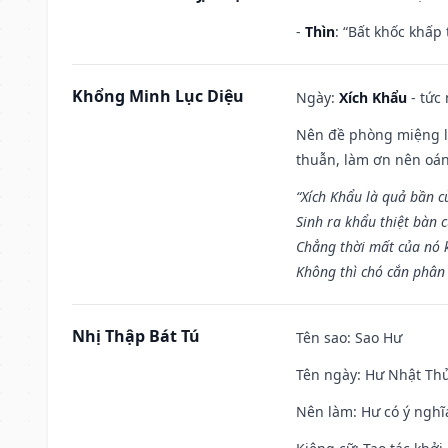
-
Thìn
: “Bất khốc khấp
Khổng Minh Lục Diệu
Ngày:
Xích Khẩu
- tức
Nên đề phòng miệng lư
thuẫn, làm ơn nên oán
“Xích Khẩu là quả bần 
Sinh ra khẩu thiệt bàn c
Chẳng thời mất của nó 
Không thì chó cắn phân 
Nhị Thập Bát Tú
Tên sao
: Sao Hư
Tên ngày
: Hư Nhật Thử
Nên làm
: Hư có ý ngh