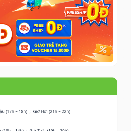
ậu (17h – 18h)
;
Giờ Hợi (21h – 22h)
i (13h – 14h)
;
Giờ Tuất (19h – 20h)