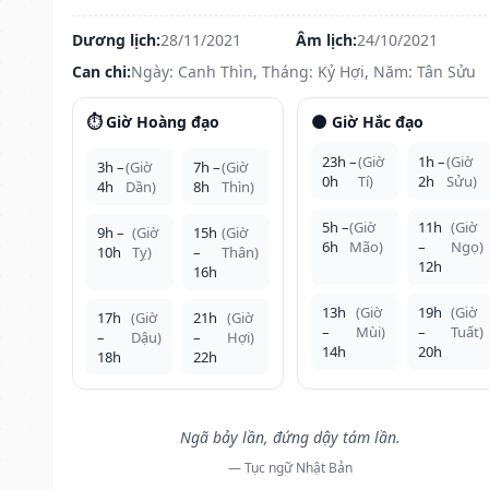
Dương lịch:
28/11/2021
Âm lịch:
24/10/2021
Can chi:
Ngày: Canh Thìn, Tháng: Kỷ Hợi, Năm: Tân Sửu
⏱️ Giờ Hoàng đạo
🌑 Giờ Hắc đạo
23h –
(Giờ
1h –
(Giờ
3h –
(Giờ
7h –
(Giờ
0h
Tí)
2h
Sửu)
4h
Dần)
8h
Thìn)
5h –
(Giờ
11h
(Giờ
9h –
(Giờ
15h
(Giờ
6h
Mão)
–
Ngọ)
10h
Tỵ)
–
Thân)
12h
16h
13h
(Giờ
19h
(Giờ
17h
(Giờ
21h
(Giờ
–
Mùi)
–
Tuất)
–
Dậu)
–
Hợi)
14h
20h
18h
22h
Ngã bảy lần, đứng dậy tám lần.
— Tục ngữ Nhật Bản