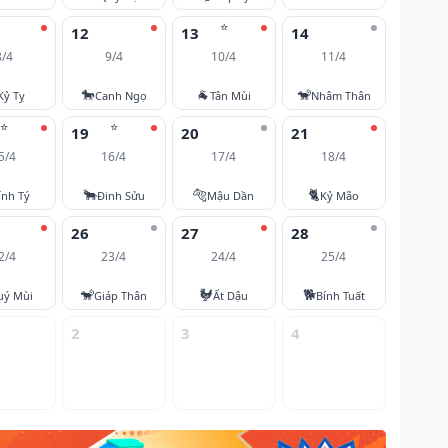
⭐
12
13
14
8/4
9/4
10/4
11/4
🐎
🐐
🐒
Kỷ Tỵ
Canh Ngọ
Tân Mùi
Nhâm Thân
⭐
⭐
19
20
21
5/4
16/4
17/4
18/4
🐂
🐅
🐈
ính Tý
Đinh Sửu
Mậu Dần
Kỷ Mão
26
27
28
2/4
23/4
24/4
25/4
🐒
🐓
🐕
uý Mùi
Giáp Thân
Ất Dậu
Bính Tuất
2
3
4