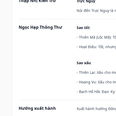
Thập Nhị Kiến Trừ
Trực Nguy
Nói đến Trực Nguy là 
Ngọc Hạp Thông Thư
Sao tốt
:
- Thiên Mã (Lộc Mã): Tố
- Hoạt Điệu: Tốt, nhưn
Sao xấu
:
- Thiên Lại: Xấu cho mọ
- Hoang Vu: Xấu cho m
- Bạch Hổ Hắc Đạo: Kỵ 
Hướng xuất hành
Xuất hành hướng Đông