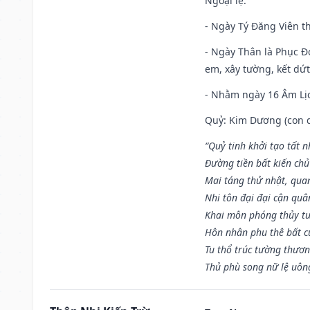
Ngoại lệ
:
- Ngày Tý Đăng Viên t
- Ngày Thân là Phục Đo
em, xây tường, kết dứt
- Nhằm ngày 16 Âm Lị
Quỷ: Kim Dương (con dê)
“Quỷ tinh khởi tạo tất 
Đường tiền bất kiến chủ
Mai táng thử nhật, quan
Nhi tôn đại đại cận qu
Khai môn phóng thủy tu
Hôn nhân phu thê bất c
Tu thổ trúc tường thươn
Thủ phù song nữ lệ uôn