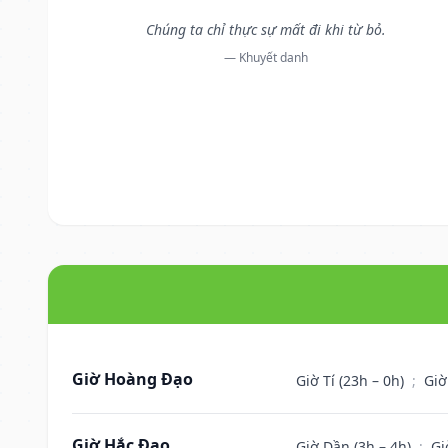
Chúng ta chỉ thực sự mất đi khi từ bỏ.
— Khuyết danh
Giờ Hoàng Đạo
Giờ Tí (23h – 0h)
;
Giờ
Giờ Hắc Đạo
Giờ Dần (3h – 4h)
;
Gi