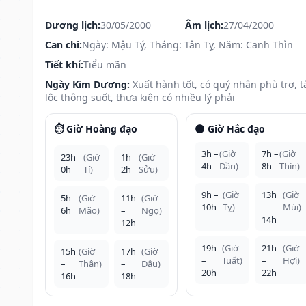
Dương lịch:
30/05/2000
Âm lịch:
27/04/2000
Can chi:
Ngày: Mậu Tý, Tháng: Tân Tỵ, Năm: Canh Thìn
Tiết khí:
Tiểu mãn
Ngày Kim Dương:
Xuất hành tốt, có quý nhân phù trợ, t
lộc thông suốt, thưa kiện có nhiều lý phải
⏱️ Giờ Hoàng đạo
🌑 Giờ Hắc đạo
3h –
(Giờ
7h –
(Giờ
23h –
(Giờ
1h –
(Giờ
4h
Dần)
8h
Thìn)
0h
Tí)
2h
Sửu)
9h –
(Giờ
13h
(Giờ
5h –
(Giờ
11h
(Giờ
10h
Tỵ)
–
Mùi)
6h
Mão)
–
Ngọ)
14h
12h
19h
(Giờ
21h
(Giờ
15h
(Giờ
17h
(Giờ
–
Tuất)
–
Hợi)
–
Thân)
–
Dậu)
20h
22h
16h
18h