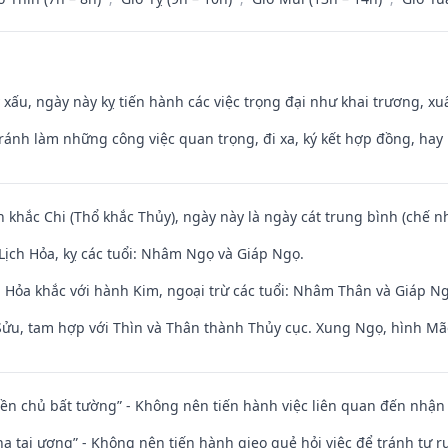
y xấu, ngày này kỵ tiến hành các việc trọng đại như khai trương, xuấ
Tránh làm những công việc quan trọng, đi xa, ký kết hợp đồng, hay 
n khắc Chi (Thổ khắc Thủy), ngày này là ngày cát trung bình (chế nh
Lịch Hỏa, kỵ các tuổi: Nhâm Ngọ và Giáp Ngọ.
 Hỏa khắc với hành Kim, ngoại trừ các tuổi: Nhâm Thân và Giáp N
 Sửu, tam hợp với Thìn và Thân thành Thủy cục. Xung Ngọ, hình Mão
điền chủ bất tường” - Không nên tiến hành việc liên quan đến nhậ
nhạ tai ương” - Không nên tiến hành gieo quẻ hỏi việc để tránh tự r