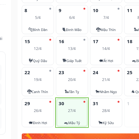
8
9
10
11
5/4
6/4
7/4
🐅
🐈
🐉
🐍
Bính Dần
Đinh Mão
Mậu Thìn
ài
15
16
17
18
12/4
13/4
14/4
1
🐓
🐕
🐖
🐀
Quý Dậu
Giáp Tuất
Ất Hợi
B
22
23
24
25
19/4
20/4
21/4
2
🐉
🐍
🐎
🐐
Canh Thìn
Tân Tỵ
Nhâm Ngọ
Q
29
30
31
1
26/4
27/4
28/4
🐖
🐀
🐂
Đinh Hợi
Mậu Tý
Kỷ Sửu