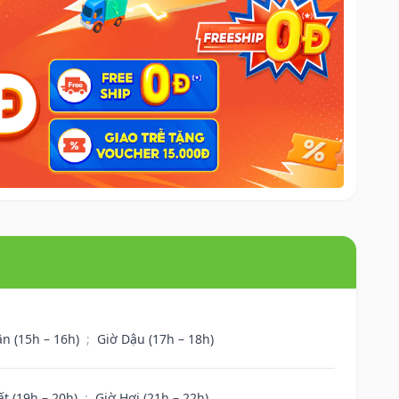
ân (15h – 16h)
;
Giờ Dậu (17h – 18h)
ất (19h – 20h)
;
Giờ Hợi (21h – 22h)