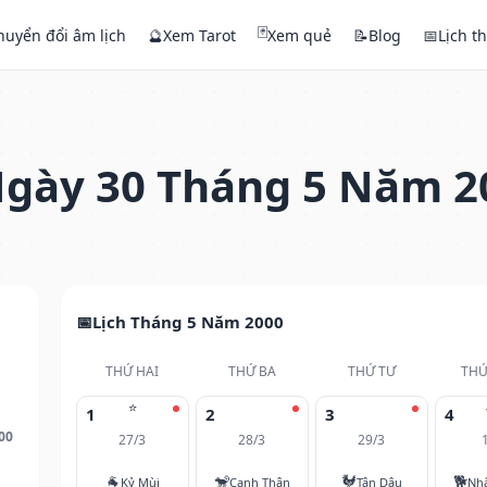
🃏
huyển đổi âm lịch
🔮
Xem Tarot
Xem quẻ
📝
Blog
📅
Lịch t
gày 30 Tháng 5 Năm 2
Lịch Tháng 5 Năm 2000
THỨ HAI
THỨ BA
THỨ TƯ
THỨ
⭐
1
2
3
4
00
27/3
28/3
29/3
🐐
🐒
🐓
🐕
Kỷ Mùi
Canh Thân
Tân Dậu
Nh