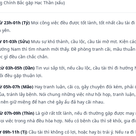
g Chính Bắc gặp Hạc Thần (xấu)
ừ 23h-01h (Tý)
Mọi công việc đều được tốt lành, tốt nhất cầu tài
h yên.
ừ 01-03h (Sửu)
Mưu sự khó thành, cầu lộc, cầu tài mờ mịt. Kiện cáo
hướng Nam thì tìm nhanh mới thấy. Đề phòng tranh cãi, mâu thuẫn
ệc gì đều cần chắc chắn.
từ 03h-05h (Dần)
Tin vui sắp tới, nếu cầu lộc, cầu tài thì đi hướ
ôi đều gặp thuận lợi.
từ 05h-07h (Mão)
Hay tranh luận, cãi cọ, gây chuyện đói kém, phải
a, tránh lây bệnh. Nói chung những việc như hội họp, tranh luận,
ì nên giữ miệng để hạn ché gây ẩu đả hay cãi nhau.
từ 07h-09h (Thìn)
Là giờ rất tốt lành, nếu đi thường gặp được may
ọi việc trong nhà đều hòa hợp. Nếu có bệnh cầu thì sẽ khỏi, gia 
ừ 09h-11h (Tị)
Cầu tài thì không có lợi, hoặc hay bị trái ý. Nếu ra đ