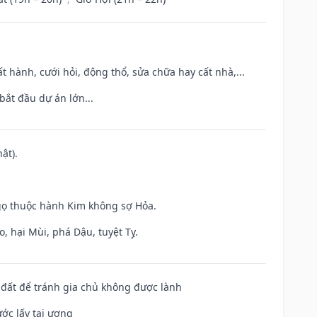
t hành, cưới hỏi, động thổ, sửa chữa hay cất nhà,...
bắt đầu dự án lớn...
ật).
gọ thuộc hành Kim không sợ Hỏa.
, hại Mùi, phá Dậu, tuyệt Tỵ.
n đất để tránh gia chủ không được lành
ước lấy tai ương