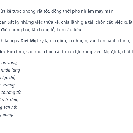
hừa kế tước phong rất tốt, đồng thời phó nhiệm may mắn.
ạn Sát kỵ những việc thừa kế, chia lãnh gia tài, chôn cất, việc xuấ
 điều hung hại, lấp hang lỗ, làm cầu tiêu.
ch là ngày
Diệt Một
kỵ lập lò gốm, lò nhuộm, vào làm hành chính, l
: Kim tinh, sao xấu. chôn cất thuận lợi trong việc. Ngược lại bất l
nhân vong,
 nhân lang,
 lộc chí,
ân vương.
 thương tử,
ửu trường.
g sản nữ,
g uông.”