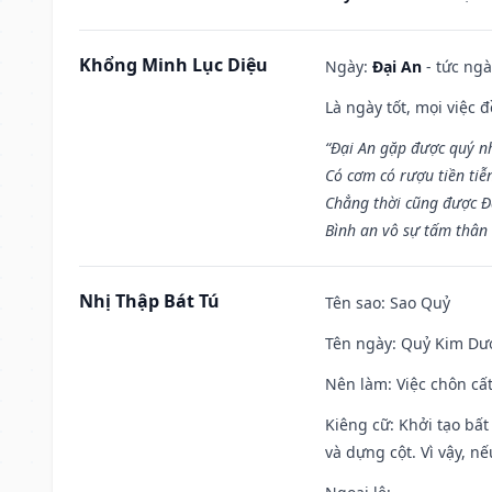
Khổng Minh Lục Diệu
Ngày:
Đại An
- tức ngà
Là ngày tốt, mọi việc
“Đại An gặp được quý n
Có cơm có rượu tiền tiễ
Chẳng thời cũng được Đ
Bình an vô sự tấm thân
Nhị Thập Bát Tú
Tên sao
: Sao Quỷ
Tên ngày
: Quỷ Kim Dươ
Nên làm
: Việc chôn cấ
Kiêng cữ
: Khởi tạo bất
và dựng cột. Vì vậy, n