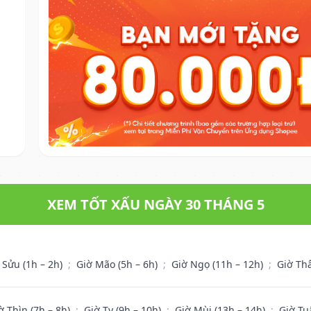
XEM TỐT XẤU NGÀY 30 THÁNG 5
 Sửu (1h – 2h)
;
Giờ Mão (5h – 6h)
;
Giờ Ngọ (11h – 12h)
;
Giờ Th
ờ Thìn (7h – 8h)
;
Giờ Tỵ (9h – 10h)
;
Giờ Mùi (13h – 14h)
;
Giờ Tu