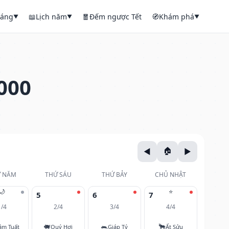
háng
📖
Lịch năm
🧧
Đếm ngược Tết
🧭
Khám phá
▼
▼
▼
000
 NĂM
THỨ SÁU
THỨ BẢY
CHỦ NHẬT
🌙
⭐
5
6
7
1/4
2/4
3/4
4/4
🐖
🐀
🐂
âm Tuất
Quý Hợi
Giáp Tý
Ất Sửu