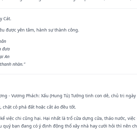
y Cát.
 đều được yên tâm, hành sự thành công.
hân
n đưa
ại An
 thanh nhàn.”
ng - Vương Phách: Xấu (Hung Tú) Tướng tinh con dê, chủ trị ngày 
t, chặt cỏ phá đất hoặc cắt áo đều tốt.
 kể việc chi cũng hại. Hại nhất là trổ cửa dựng cửa, tháo nước, việ
ếu quý bạn đang có ý định động thổ xây nhà hay cưới hỏi thì nên c