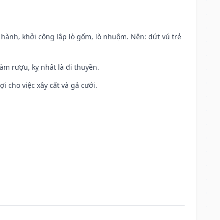
t hành, khởi công lập lò gốm, lò nhuộm. Nên: dứt vú trẻ
àm rượu, kỵ nhất là đi thuyền.
ợi cho việc xây cất và gả cưới.