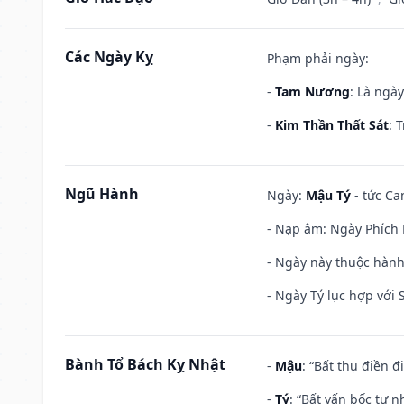
Các Ngày Kỵ
Phạm phải ngày:
-
Tam Nương
: Là ngà
-
Kim Thần Thất Sát
: 
Ngũ Hành
Ngày:
Mậu Tý
- tức Ca
- Nạp âm: Ngày Phích 
- Ngày này thuộc hành
- Ngày Tý lục hợp với
Bành Tổ Bách Kỵ Nhật
-
Mậu
: “Bất thụ điền 
-
Tý
: “Bất vấn bốc tự 