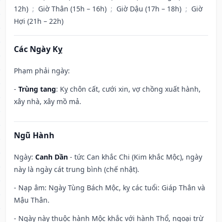
12h)
;
Giờ Thân (15h – 16h)
;
Giờ Dậu (17h – 18h)
;
Giờ
Hợi (21h – 22h)
Các Ngày Kỵ
Phạm phải ngày:
-
Trùng tang
: Kỵ chôn cất, cưới xin, vợ chồng xuất hành,
xây nhà, xây mồ mả.
Ngũ Hành
Ngày:
Canh Dần
- tức Can khắc Chi (Kim khắc Mộc), ngày
này là ngày cát trung bình (chế nhật).
- Nạp âm: Ngày Tùng Bách Mộc, kỵ các tuổi: Giáp Thân và
Mậu Thân.
- Ngày này thuộc hành Mộc khắc với hành Thổ, ngoại trừ