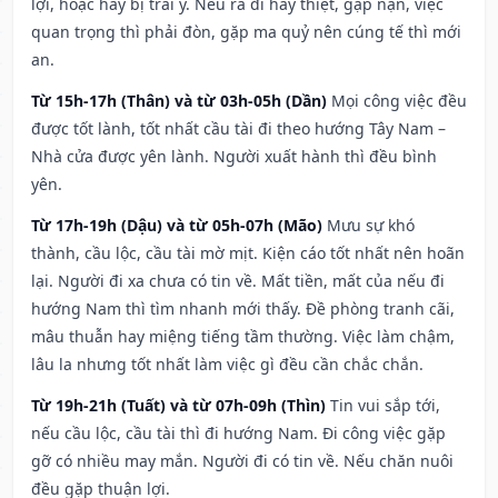
lợi, hoặc hay bị trái ý. Nếu ra đi hay thiệt, gặp nạn, việc
quan trọng thì phải đòn, gặp ma quỷ nên cúng tế thì mới
an.
Từ 15h-17h (Thân) và từ 03h-05h (Dần)
Mọi công việc đều
được tốt lành, tốt nhất cầu tài đi theo hướng Tây Nam –
Nhà cửa được yên lành. Người xuất hành thì đều bình
yên.
Từ 17h-19h (Dậu) và từ 05h-07h (Mão)
Mưu sự khó
thành, cầu lộc, cầu tài mờ mịt. Kiện cáo tốt nhất nên hoãn
lại. Người đi xa chưa có tin về. Mất tiền, mất của nếu đi
hướng Nam thì tìm nhanh mới thấy. Đề phòng tranh cãi,
mâu thuẫn hay miệng tiếng tầm thường. Việc làm chậm,
lâu la nhưng tốt nhất làm việc gì đều cần chắc chắn.
Từ 19h-21h (Tuất) và từ 07h-09h (Thìn)
Tin vui sắp tới,
nếu cầu lộc, cầu tài thì đi hướng Nam. Đi công việc gặp
gỡ có nhiều may mắn. Người đi có tin về. Nếu chăn nuôi
đều gặp thuận lợi.