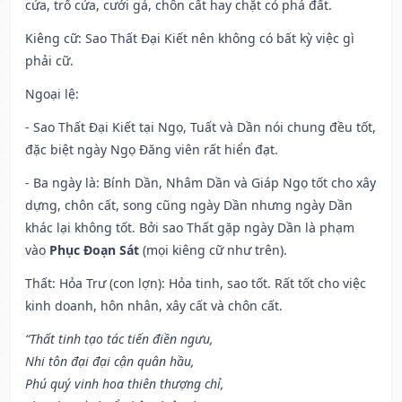
cửa, trổ cửa, cưới gả, chôn cất hay chặt cỏ phá đất.
Kiêng cữ
: Sao Thất Đại Kiết nên không có bất kỳ việc gì
phải cữ.
Ngoại lệ
:
- Sao Thất Đại Kiết tại Ngọ, Tuất và Dần nói chung đều tốt,
đặc biệt ngày Ngọ Đăng viên rất hiển đạt.
- Ba ngày là: Bính Dần, Nhâm Dần và Giáp Ngọ tốt cho xây
dựng, chôn cất, song cũng ngày Dần nhưng ngày Dần
khác lại không tốt. Bởi sao Thất gặp ngày Dần là phạm
vào
Phục Đoạn Sát
(mọi kiêng cữ như trên).
Thất: Hỏa Trư (con lợn): Hỏa tinh, sao tốt. Rất tốt cho việc
kinh doanh, hôn nhân, xây cất và chôn cất.
“Thất tinh tạo tác tiến điền ngưu,
Nhi tôn đại đại cận quân hầu,
Phú quý vinh hoa thiên thượng chỉ,