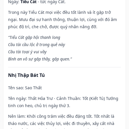
Ngày:
Tiểu Cát
- tức ngày Cát.
Trong này Tiểu Cát mọi việc đều tốt lành và ít gặp trở
ngại. Mưu đại sự hanh thông, thuận lợi, cùng với đó âm
phúc độ trì, che chở, được quý nhân nâng đỡ.
“Tiểu Cát gặp hội thanh long
Cầu tài cầu lộc ở trong quẻ này
Cầu tài toại ý vui vầy
Bình an vô sự gặp thầy, gặp quen.”
Nhị Thập Bát Tú
Tên sao
: Sao Thất
Tên ngày
: Thất Hỏa Trư - Cảnh Thuần: Tốt (Kiết Tú) Tướng
tinh con heo, chủ trị ngày thứ 3.
Nên làm
: Khởi công trăm việc đều đặng tốt. Tốt nhất là
tháo nước, các việc thủy lợi, việc đi thuyền, xây cất nhà