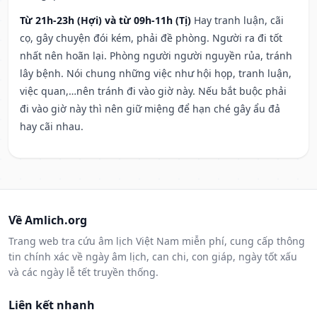
Từ 21h-23h (Hợi) và từ 09h-11h (Tị)
Hay tranh luận, cãi
cọ, gây chuyện đói kém, phải đề phòng. Người ra đi tốt
nhất nên hoãn lại. Phòng người người nguyền rủa, tránh
lây bệnh. Nói chung những việc như hội họp, tranh luận,
việc quan,…nên tránh đi vào giờ này. Nếu bắt buộc phải
đi vào giờ này thì nên giữ miệng để hạn ché gây ẩu đả
hay cãi nhau.
Về Amlich.org
Trang web tra cứu âm lịch Việt Nam miễn phí, cung cấp thông
tin chính xác về ngày âm lịch, can chi, con giáp, ngày tốt xấu
và các ngày lễ tết truyền thống.
Liên kết nhanh