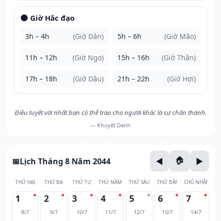
🌑 Giờ Hắc đạo
3h – 4h
(Giờ Dần)
5h – 6h
(Giờ Mão)
11h – 12h
(Giờ Ngọ)
15h – 16h
(Giờ Thân)
17h – 18h
(Giờ Dậu)
21h – 22h
(Giờ Hợi)
Điều tuyệt vời nhất bạn có thể trao cho người khác là sự chân thành.
— Khuyết Danh
Lịch Tháng 8 Năm 2044
THỨ HAI
THỨ BA
THỨ TƯ
THỨ NĂM
THỨ SÁU
THỨ BẢY
CHỦ NHẬT
1
2
3
4
5
6
7
8/7
9/7
10/7
11/7
12/7
13/7
14/7