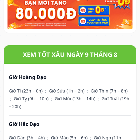
XEM TỐT XẤU NGÀY 9 THÁNG 8
Giờ Hoàng Đạo
Giờ Tí (23h – 0h)
;
Giờ Sửu (1h – 2h)
;
Giờ Thìn (7h – 8h)
;
Giờ Tỵ (9h – 10h)
;
Giờ Mùi (13h – 14h)
;
Giờ Tuất (19h
– 20h)
Giờ Hắc Đạo
Giờ Dần (3h – 4h)
;
Giờ Mão (5h – 6h)
;
Giờ Ngọ (11h –