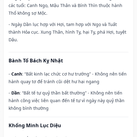
các tuổi: Canh Ngọ, Mậu Thân và Bính Thìn thuộc hành
Thổ không sợ Mộc.
- Ngày Dần lục hợp với Hợi, tam hợp với Ngọ và Tuất
thành Hỏa cục. Xung Thân, hình Tỵ, hại Tỵ, phá Hợi, tuyệt
Dậu.
Bành Tổ Bách Kỵ Nhật
-
Canh
: “Bất kinh lạc chức cơ hư trướng” - Không nên tiến
hành quay tơ để tránh cũi dệt hư hại ngang
-
Dần
: “Bất tế tự quỷ thần bất thường” - Không nên tiến
hành công việc liên quan đến tế tự vì ngày này quỷ thần
không bình thường
Khổng Minh Lục Diệu