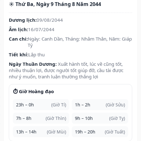
☀️ Thứ Ba, Ngày 9 Tháng 8 Năm 2044
Dương lịch:
09/08/2044
Âm lịch:
16/07/2044
Can chi:
Ngày: Canh Dần, Tháng: Nhâm Thân, Năm: Giáp
Tý
Tiết khí:
Lập thu
Ngày Thuần Dương:
Xuất hành tốt, lúc về cũng tốt,
nhiều thuận lợi, được người tốt giúp đỡ, cầu tài được
như ý muốn, tranh luận thường thắng lợi
⏱️ Giờ Hoàng đạo
23h – 0h
(Giờ Tí)
1h – 2h
(Giờ Sửu)
7h – 8h
(Giờ Thìn)
9h – 10h
(Giờ Tỵ)
13h – 14h
(Giờ Mùi)
19h – 20h
(Giờ Tuất)