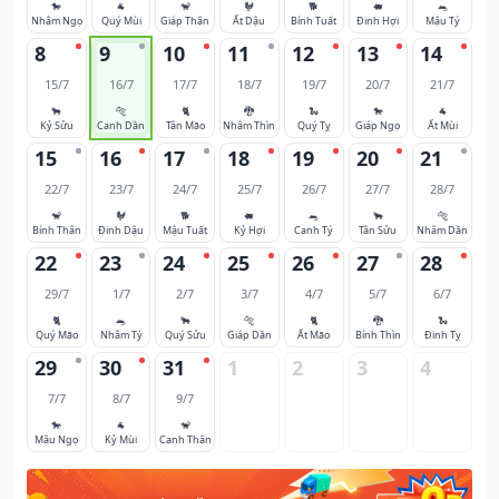
🐎
🐐
🐒
🐓
🐕
🐖
🐀
Nhâm Ngọ
Quý Mùi
Giáp Thân
Ất Dậu
Bính Tuất
Đinh Hợi
Mậu Tý
8
9
10
11
12
13
14
15/7
16/7
17/7
18/7
19/7
20/7
21/7
🐂
🐅
🐈
🐉
🐍
🐎
🐐
Kỷ Sửu
Canh Dần
Tân Mão
Nhâm Thìn
Quý Tỵ
Giáp Ngọ
Ất Mùi
15
16
17
18
19
20
21
22/7
23/7
24/7
25/7
26/7
27/7
28/7
🐒
🐓
🐕
🐖
🐀
🐂
🐅
Bính Thân
Đinh Dậu
Mậu Tuất
Kỷ Hợi
Canh Tý
Tân Sửu
Nhâm Dần
22
23
24
25
26
27
28
29/7
1/7
2/7
3/7
4/7
5/7
6/7
🐈
🐀
🐂
🐅
🐈
🐉
🐍
Quý Mão
Nhâm Tý
Quý Sửu
Giáp Dần
Ất Mão
Bính Thìn
Đinh Tỵ
29
30
31
1
2
3
4
7/7
8/7
9/7
🐎
🐐
🐒
Mậu Ngọ
Kỷ Mùi
Canh Thân