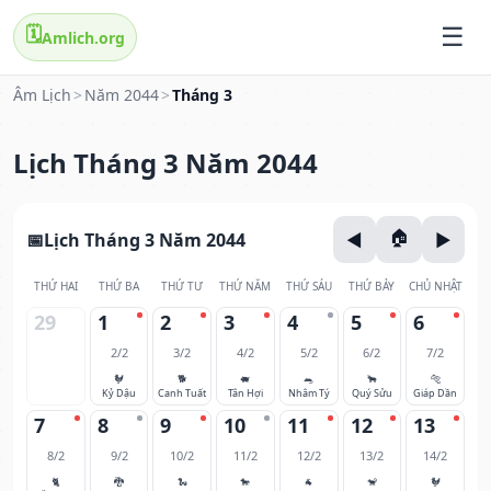
🗓️
Amlich.org
Âm Lịch
>
Năm 2044
>
Tháng 3
Lịch Tháng 3 Năm 2044
Lịch Tháng 3 Năm 2044
THỨ HAI
THỨ BA
THỨ TƯ
THỨ NĂM
THỨ SÁU
THỨ BẢY
CHỦ NHẬT
29
1
2
3
4
5
6
2/2
3/2
4/2
5/2
6/2
7/2
🐓
🐕
🐖
🐀
🐂
🐅
Kỷ Dậu
Canh Tuất
Tân Hợi
Nhâm Tý
Quý Sửu
Giáp Dần
7
8
9
10
11
12
13
8/2
9/2
10/2
11/2
12/2
13/2
14/2
🐈
🐉
🐍
🐎
🐐
🐒
🐓