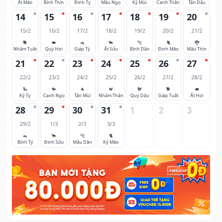
Ất Mão
Bính Thìn
Đinh Tỵ
Mậu Ngọ
Kỷ Mùi
Canh Thân
Tân Dậu
14
15
16
17
18
19
20
15/2
16/2
17/2
18/2
19/2
20/2
21/2
🐕
🐖
🐀
🐂
🐅
🐈
🐉
Nhâm Tuất
Quý Hợi
Giáp Tý
Ất Sửu
Bính Dần
Đinh Mão
Mậu Thìn
21
22
23
24
25
26
27
22/2
23/2
24/2
25/2
26/2
27/2
28/2
🐍
🐎
🐐
🐒
🐓
🐕
🐖
Kỷ Tỵ
Canh Ngọ
Tân Mùi
Nhâm Thân
Quý Dậu
Giáp Tuất
Ất Hợi
28
29
30
31
1
2
3
29/2
1/3
2/3
3/3
🐀
🐂
🐅
🐈
Bính Tý
Đinh Sửu
Mậu Dần
Kỷ Mão