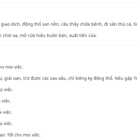
, giao dịch, động thổ san nền, cầu thầy chữa bệnh, đi săn thú cá, 
đi chơi xa, mở cửa hiệu buôn bán, xuất tiền của.
ho mọi việc.
tự, giải oan, trừ được các sao xấu, chỉ kiêng kỵ động thổ. Nếu gặp Tr
i việc.
 việc.
i việc.
i việc.
o: Tốt cho mọi việc.