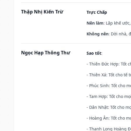
Thập Nhị Kiến Trừ
Trực Chấp
Nên làm
: Lập khế ước
Không nên
: Dời nhà, 
Ngọc Hạp Thông Thư
Sao tốt
:
- Thiên Đức Hợp: Tốt c
- Thiên Xá: Tốt cho tế 
- Phúc Sinh: Tốt cho mọ
- Tam Hợp: Tốt cho mọi
- Dân Nhật: Tốt cho mọ
- Hoàng Ân: Tốt cho mọ
- Thanh Long Hoàng Đạ