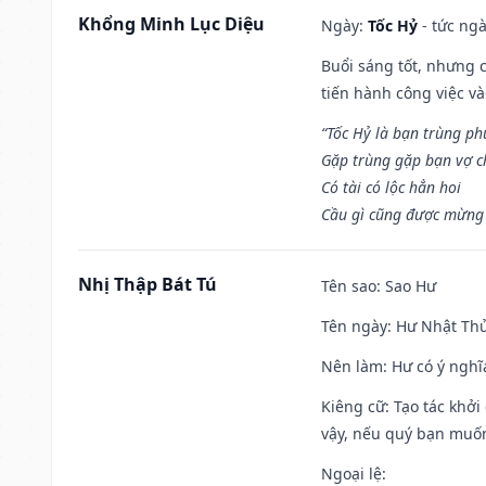
Khổng Minh Lục Diệu
Ngày:
Tốc Hỷ
- tức ngà
Buổi sáng tốt, nhưng 
tiến hành công việc v
“Tốc Hỷ là bạn trùng p
Gặp trùng gặp bạn vợ c
Có tài có lộc hẳn hoi
Cầu gì cũng được mừng 
Nhị Thập Bát Tú
Tên sao
: Sao Hư
Tên ngày
: Hư Nhật Thử
Nên làm
: Hư có ý ngh
Kiêng cữ
: Tạo tác khở
vậy, nếu quý bạn muốn 
Ngoại lệ
: