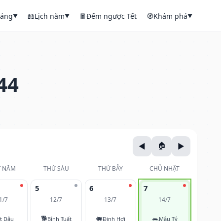
háng
📖
Lịch năm
🧧
Đếm ngược Tết
🧭
Khám phá
▼
▼
▼
44
 NĂM
THỨ SÁU
THỨ BẢY
CHỦ NHẬT
5
6
7
1/7
12/7
13/7
14/7
🐕
🐖
🐀
t Dậu
Bính Tuất
Đinh Hợi
Mậu Tý