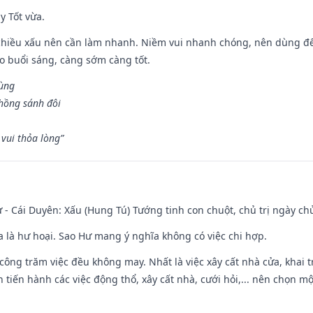
y Tốt vừa.
chiều xấu nên cần làm nhanh. Niềm vui nhanh chóng, nên dùng để 
ào buổi sáng, càng sớm càng tốt.
hùng
hồng sánh đôi
vui thỏa lòng”
 - Cái Duyên: Xấu (Hung Tú) Tướng tinh con chuột, chủ trị ngày ch
ĩa là hư hoại. Sao Hư mang ý nghĩa không có việc chi hợp.
i công trăm việc đều không may. Nhất là việc xây cất nhà cửa, khai 
tiến hành các việc động thổ, xây cất nhà, cưới hỏi,... nên chọn mộ