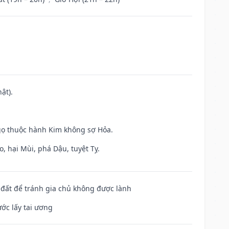
ật).
gọ thuộc hành Kim không sợ Hỏa.
, hại Mùi, phá Dậu, tuyệt Tỵ.
n đất để tránh gia chủ không được lành
ước lấy tai ương