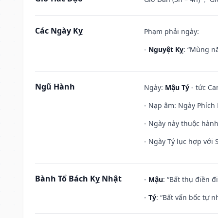
Các Ngày Kỵ
Phạm phải ngày:
-
Nguyệt Kỵ
: “Mùng nă
Ngũ Hành
Ngày:
Mậu Tý
- tức Ca
- Nạp âm: Ngày Phích 
- Ngày này thuộc hành
- Ngày Tý lục hợp với
Bành Tổ Bách Kỵ Nhật
-
Mậu
: “Bất thụ điền 
-
Tý
: “Bất vấn bốc tự 