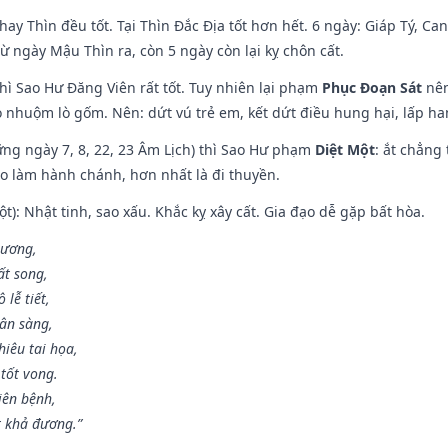
hay Thìn đều tốt. Tại Thìn Đắc Địa tốt hơn hết. 6 ngày: Giáp Tý, C
ừ ngày Mậu Thìn ra, còn 5 ngày còn lại kỵ chôn cất.
hì Sao Hư Đăng Viên rất tốt. Tuy nhiên lại phạm
Phục Đoạn Sát
nên
 nhuộm lò gốm. Nên: dứt vú trẻ em, kết dứt điều hung hại, lấp han
ng ngày 7, 8, 22, 23 Âm Lịch) thì Sao Hư phạm
Diệt Một
: ắt chẳng
ào làm hành chánh, hơn nhất là đi thuyền.
t): Nhật tinh, sao xấu. Khắc kỵ xây cất. Gia đạo dễ gặp bất hòa.
 ương,
t song,
lễ tiết,
hân sàng,
iêu tai họa,
tốt vong.
iên bệnh,
t khả đương.”