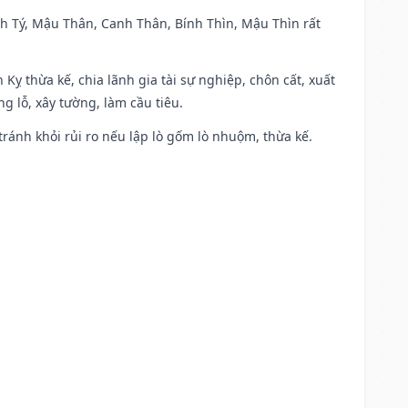
anh Tý, Mậu Thân, Canh Thân, Bính Thìn, Mậu Thìn rất
 Kỵ thừa kế, chia lãnh gia tài sự nghiệp, chôn cất, xuất
g lỗ, xây tường, làm cầu tiêu.
 tránh khỏi rủi ro nếu lập lò gốm lò nhuộm, thừa kế.