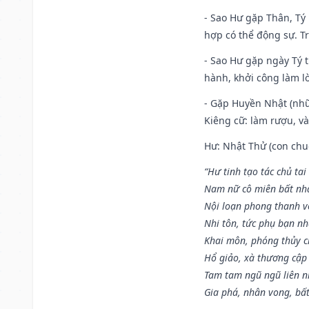
- Sao Hư gặp Thân, Tý 
hợp có thể động sự. Tr
- Sao Hư gặp ngày Tý t
hành, khởi công làm lò
- Gặp Huyền Nhật (nhữ
Kiêng cữ: làm rượu, v
Hư: Nhật Thử (con chuộ
“Hư tinh tạo tác chủ tai
Nam nữ cô miên bất nhấ
Nội loạn phong thanh vô 
Nhi tôn, tức phụ bạn n
Khai môn, phóng thủy ch
Hổ giảo, xà thương cập 
Tam tam ngũ ngũ liên n
Gia phá, nhân vong, bấ