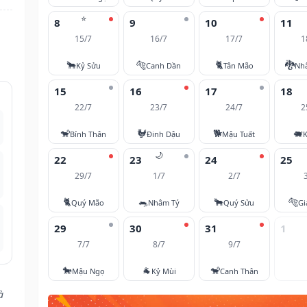
⭐
8
9
10
11
15/7
16/7
17/7
1
🐂
🐅
🐈
🐉
Kỷ Sửu
Canh Dần
Tân Mão
Nh
15
16
17
18
22/7
23/7
24/7
2
🐒
🐓
🐕
🐖
Bính Thân
Đinh Dậu
Mậu Tuất
K
🌙
22
23
24
25
29/7
1/7
2/7
🐈
🐀
🐂
🐅
Quý Mão
Nhâm Tý
Quý Sửu
Gi
29
30
31
1
7/7
8/7
9/7
🐎
🐐
🐒
Mậu Ngọ
Kỷ Mùi
Canh Thân
à