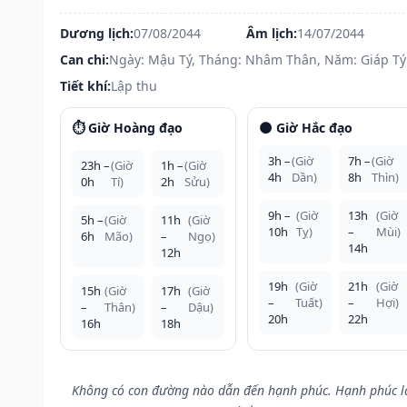
Dương lịch:
07/08/2044
Âm lịch:
14/07/2044
Can chi:
Ngày: Mậu Tý, Tháng: Nhâm Thân, Năm: Giáp Tý
Tiết khí:
Lập thu
⏱️ Giờ Hoàng đạo
🌑 Giờ Hắc đạo
3h –
(Giờ
7h –
(Giờ
23h –
(Giờ
1h –
(Giờ
4h
Dần)
8h
Thìn)
0h
Tí)
2h
Sửu)
9h –
(Giờ
13h
(Giờ
5h –
(Giờ
11h
(Giờ
10h
Tỵ)
–
Mùi)
6h
Mão)
–
Ngọ)
14h
12h
19h
(Giờ
21h
(Giờ
15h
(Giờ
17h
(Giờ
–
Tuất)
–
Hợi)
–
Thân)
–
Dậu)
20h
22h
16h
18h
Không có con đường nào dẫn đến hạnh phúc. Hạnh phúc l