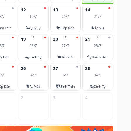
12
13
14
8/7
19/7
20/7
21/7
🐍
🐎
🐐
âm Thìn
Quý Tỵ
Giáp Ngọ
Ất Mùi
⭐
⭐
⭐
19
20
21
5/7
26/7
27/7
28/7
🐀
🐂
🐅
ỷ Hợi
Canh Tý
Tân Sửu
Nhâm Dần
26
27
28
3/7
4/7
5/7
6/7
🐈
🐉
🐍
áp Dần
Ất Mão
Bính Thìn
Đinh Tỵ
2
3
4