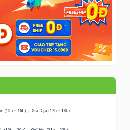
ân (15h – 16h)
;
Giờ Dậu (17h – 18h)
ất (19h – 20h)
;
Giờ Hợi (21h – 22h)