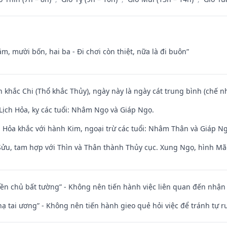
m, mười bốn, hai ba - Đi chơi còn thiệt, nữa là đi buôn”
n khắc Chi (Thổ khắc Thủy), ngày này là ngày cát trung bình (chế nh
Lịch Hỏa, kỵ các tuổi: Nhâm Ngọ và Giáp Ngọ.
 Hỏa khắc với hành Kim, ngoại trừ các tuổi: Nhâm Thân và Giáp N
 Sửu, tam hợp với Thìn và Thân thành Thủy cục. Xung Ngọ, hình Mão
điền chủ bất tường” - Không nên tiến hành việc liên quan đến nhậ
nhạ tai ương” - Không nên tiến hành gieo quẻ hỏi việc để tránh tự r