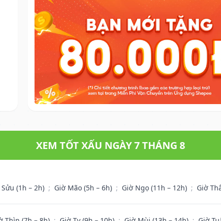
XEM TỐT XẤU NGÀY 7 THÁNG 8
 Sửu (1h – 2h)
;
Giờ Mão (5h – 6h)
;
Giờ Ngọ (11h – 12h)
;
Giờ Th
ờ Thìn (7h – 8h)
;
Giờ Tỵ (9h – 10h)
;
Giờ Mùi (13h – 14h)
;
Giờ Tu