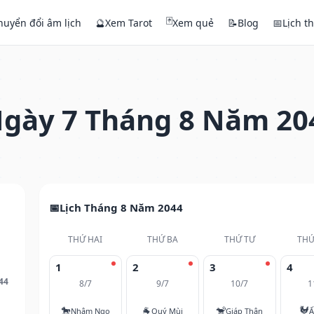
🃏
huyển đổi âm lịch
🔮
Xem Tarot
Xem quẻ
📝
Blog
📅
Lịch t
gày 7 Tháng 8 Năm 20
Lịch Tháng 8 Năm 2044
THỨ HAI
THỨ BA
THỨ TƯ
THỨ
1
2
3
4
44
8/7
9/7
10/7
1
🐎
🐐
🐒
🐓
Nhâm Ngọ
Quý Mùi
Giáp Thân
Ấ