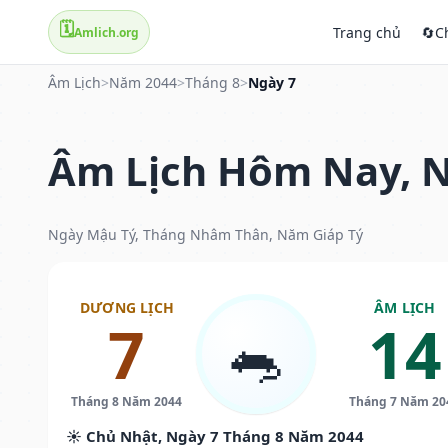
🗓️
Trang chủ
🔄
C
Amlich.org
Âm Lịch
>
Năm 2044
>
Tháng 8
>
Ngày 7
Âm Lịch Hôm Nay, N
Ngày Mậu Tý, Tháng Nhâm Thân, Năm Giáp Tý
DƯƠNG LỊCH
ÂM LỊCH
7
14
🐀
Tháng 8 Năm 2044
Tháng 7 Năm 20
☀️ Chủ Nhật, Ngày 7 Tháng 8 Năm 2044