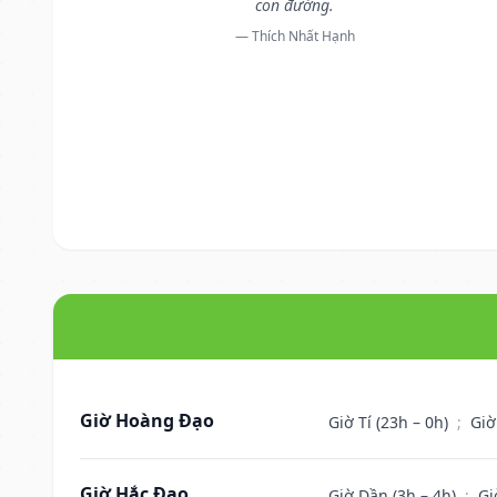
con đường.
— Thích Nhất Hạnh
Giờ Hoàng Đạo
Giờ Tí (23h – 0h)
;
Giờ
Giờ Hắc Đạo
Giờ Dần (3h – 4h)
;
Gi