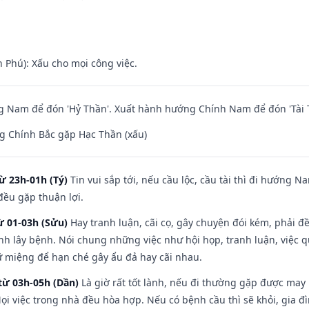
n Phú): Xấu cho mọi công việc.
 Nam để đón 'Hỷ Thần'. Xuất hành hướng Chính Nam để đón 'Tài 
g Chính Bắc gặp Hạc Thần (xấu)
ừ 23h-01h (Tý)
Tin vui sắp tới, nếu cầu lộc, cầu tài thì đi hướng 
đều gặp thuận lợi.
ừ 01-03h (Sửu)
Hay tranh luận, cãi cọ, gây chuyện đói kém, phải đ
nh lây bệnh. Nói chung những việc như hội họp, tranh luận, việc q
iữ miệng để hạn ché gây ẩu đả hay cãi nhau.
từ 03h-05h (Dần)
Là giờ rất tốt lành, nếu đi thường gặp được may
ọi việc trong nhà đều hòa hợp. Nếu có bệnh cầu thì sẽ khỏi, gia 