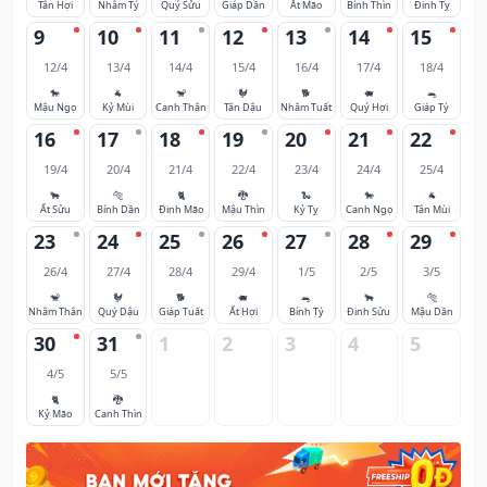
Tân Hợi
Nhâm Tý
Quý Sửu
Giáp Dần
Ất Mão
Bính Thìn
Đinh Tỵ
9
10
11
12
13
14
15
12/4
13/4
14/4
15/4
16/4
17/4
18/4
🐎
🐐
🐒
🐓
🐕
🐖
🐀
Mậu Ngọ
Kỷ Mùi
Canh Thân
Tân Dậu
Nhâm Tuất
Quý Hợi
Giáp Tý
16
17
18
19
20
21
22
19/4
20/4
21/4
22/4
23/4
24/4
25/4
🐂
🐅
🐈
🐉
🐍
🐎
🐐
Ất Sửu
Bính Dần
Đinh Mão
Mậu Thìn
Kỷ Tỵ
Canh Ngọ
Tân Mùi
23
24
25
26
27
28
29
26/4
27/4
28/4
29/4
1/5
2/5
3/5
🐒
🐓
🐕
🐖
🐀
🐂
🐅
Nhâm Thân
Quý Dậu
Giáp Tuất
Ất Hợi
Bính Tý
Đinh Sửu
Mậu Dần
30
31
1
2
3
4
5
4/5
5/5
🐈
🐉
Kỷ Mão
Canh Thìn