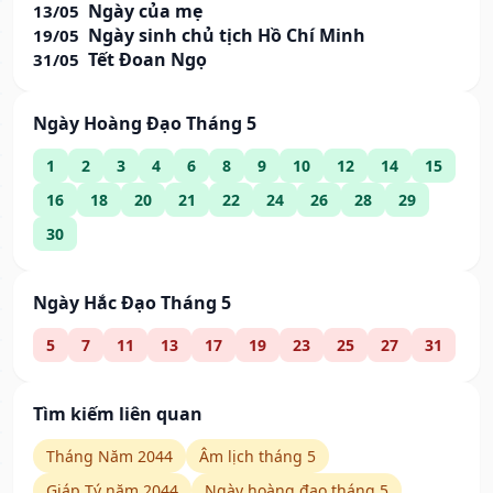
Ngày của mẹ
13/05
Ngày sinh chủ tịch Hồ Chí Minh
19/05
Tết Đoan Ngọ
31/05
Ngày Hoàng Đạo Tháng 5
1
2
3
4
6
8
9
10
12
14
15
16
18
20
21
22
24
26
28
29
30
Ngày Hắc Đạo Tháng 5
5
7
11
13
17
19
23
25
27
31
Tìm kiếm liên quan
Tháng Năm 2044
Âm lịch tháng 5
Giáp Tý năm 2044
Ngày hoàng đạo tháng 5