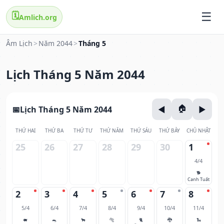
🗓️
Amlich.org
Âm Lịch
>
Năm 2044
>
Tháng 5
Lịch Tháng 5 Năm 2044
Lịch Tháng 5 Năm 2044
THỨ HAI
THỨ BA
THỨ TƯ
THỨ NĂM
THỨ SÁU
THỨ BẢY
CHỦ NHẬT
25
26
27
28
29
30
1
4/4
🐕
Canh Tuất
2
3
4
5
6
7
8
5/4
6/4
7/4
8/4
9/4
10/4
11/4
🐖
🐀
🐂
🐅
🐈
🐉
🐍