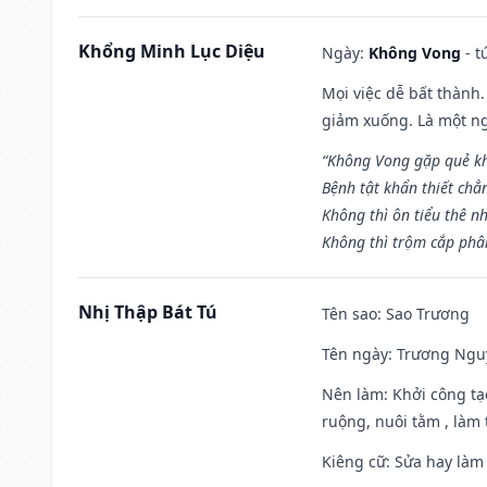
Khổng Minh Lục Diệu
Ngày:
Không Vong
- t
Mọi việc dễ bất thành. 
giảm xuống. Là một ng
“Không Vong gặp quẻ k
Bệnh tật khẩn thiết chẳ
Không thì ôn tiểu thê nh
Không thì trộm cắp phân
Nhị Thập Bát Tú
Tên sao
: Sao Trương
Tên ngày
: Trương Nguy
Nên làm
: Khởi công tạ
ruộng, nuôi tằm , làm t
Kiêng cữ
: Sửa hay làm