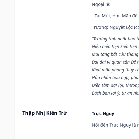
Ngoại lệ
:
- Tại Mùi, Hợi, Mão đề
Trương: Nguyệt Lộc (co
“Trương tinh nhật hảo t
Niên niên tiện kiến tiến
Mai táng bất cửu thăng
Đại đại vi quan cận Đế t
Khai môn phóng thủy ch
Hôn nhân hòa hợp, phú
Điền tàm đại lợi, thươn
Bách ban lợi ý, tự an nh
Thập Nhị Kiến Trừ
Trực Nguy
Nói đến Trực Nguy là 