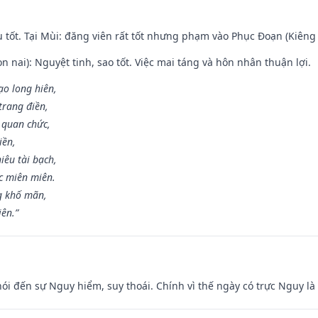
u tốt. Tại Mùi: đăng viên rất tốt nhưng phạm vào Phục Đoạn (Kiêng 
n nai): Nguyệt tinh, sao tốt. Việc mai táng và hôn nhân thuận lợi.
ạo long hiên,
 trang điền,
 quan chức,
iền,
iêu tài bạch,
c miên miên.
g khố mãn,
iên.”
nói đến sự Nguy hiểm, suy thoái. Chính vì thế ngày có trực Nguy l