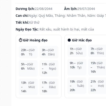
Dương lịch:
22/08/2044
Âm lịch:
29/07/2044
Can chi:
Ngày: Quý Mão, Tháng: Nhâm Thân, Năm: Giáp 
Tiết khí:
Xử thử
Ngày Đạo Tặc:
Rất xấu, xuất hành bị hại, mất của
⏱️ Giờ Hoàng đạo
🌑 Giờ Hắc đạo
1h –
(Giờ
7h –
(Giờ
23h –
(Giờ
3h –
(Giờ
2h
Sửu)
8h
Thìn)
0h
Tí)
4h
Dần)
9h –
(Giờ
15h
(Giờ
5h –
(Giờ
11h
(Giờ
10h
Tỵ)
–
Thân)
6h
Mão)
–
Ngọ)
16h
12h
19h
(Giờ
21h
(Giờ
13h
(Giờ
17h
(Giờ
–
Tuất)
–
Hợi)
–
Mùi)
–
Dậu)
20h
22h
14h
18h