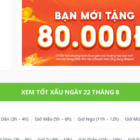
XEM TỐT XẤU NGÀY 22 THÁNG 8
 Dần (3h – 4h)
;
Giờ Mão (5h – 6h)
;
Giờ Ngọ (11h – 12h)
;
Giờ Mù
ờ Thìn (7h – 8h)
;
Giờ Tỵ (9h – 10h)
;
Giờ Thân (15h – 16h)
;
Giờ T