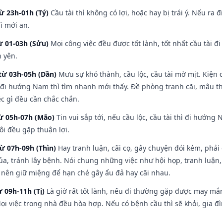
ừ 23h-01h (Tý)
Cầu tài thì không có lợi, hoặc hay bị trái ý. Nếu ra 
ì mới an.
ừ 01-03h (Sửu)
Mọi công việc đều được tốt lành, tốt nhất cầu tài
h yên.
từ 03h-05h (Dần)
Mưu sự khó thành, cầu lộc, cầu tài mờ mịt. Kiện c
 đi hướng Nam thì tìm nhanh mới thấy. Đề phòng tranh cãi, mâu t
ệc gì đều cần chắc chắn.
từ 05h-07h (Mão)
Tin vui sắp tới, nếu cầu lộc, cầu tài thì đi hướn
ôi đều gặp thuận lợi.
từ 07h-09h (Thìn)
Hay tranh luận, cãi cọ, gây chuyện đói kém, phải
a, tránh lây bệnh. Nói chung những việc như hội họp, tranh luận,
ì nên giữ miệng để hạn ché gây ẩu đả hay cãi nhau.
ừ 09h-11h (Tị)
Là giờ rất tốt lành, nếu đi thường gặp được may mắn
ọi việc trong nhà đều hòa hợp. Nếu có bệnh cầu thì sẽ khỏi, gia 