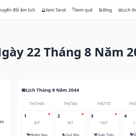
🃏
huyển đổi âm lịch
🔮
Xem Tarot
Xem quẻ
📝
Blog
📅
Lịch t
gày 22 Tháng 8 Năm 2
Lịch Tháng 8 Năm 2044
THỨ HAI
THỨ BA
THỨ TƯ
THỨ
1
2
3
4
44
8/7
9/7
10/7
1
🐎
🐐
🐒
🐓
Nhâm Ngọ
Quý Mùi
Giáp Thân
Ấ