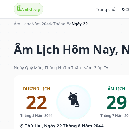
🗓️
Trang chủ
🔄
C
Amlich.org
Âm Lịch
>
Năm 2044
>
Tháng 8
>
Ngày 22
Âm Lịch Hôm Nay, N
Ngày Quý Mão, Tháng Nhâm Thân, Năm Giáp Tý
DƯƠNG LỊCH
ÂM LỊCH
🐈
22
29
Tháng 8 Năm 2044
Tháng 7 Năm 20
☀️ Thứ Hai, Ngày 22 Tháng 8 Năm 2044