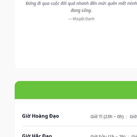
Đừng đi qua cuộc đời quá nhanh đến mức quên mất mình
đang sống.
— Khuyết Danh
Giờ Hoàng Đạo
Giờ Tí (23h – 0h)
;
Giờ
Giờ Hắc Đạo
Giờ Sửu (1h – 2h)
;
Gi