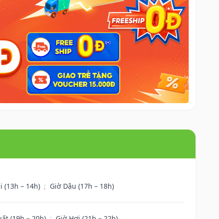
i (13h – 14h)
;
Giờ Dậu (17h – 18h)
uất (19h – 20h)
;
Giờ Hợi (21h – 22h)