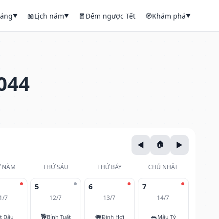
háng
📖
Lịch năm
🧧
Đếm ngược Tết
🧭
Khám phá
▼
▼
▼
044
 NĂM
THỨ SÁU
THỨ BẢY
CHỦ NHẬT
5
6
7
1/7
12/7
13/7
14/7
🐕
🐖
🐀
t Dậu
Bính Tuất
Đinh Hợi
Mậu Tý