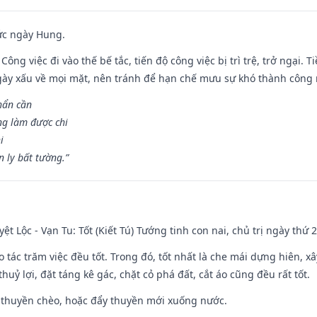
ức ngày Hung.
Công việc đi vào thế bế tắc, tiến độ công việc bị trì trệ, trở ngại. 
ày xấu về mọi mặt, nên tránh để hạn chế mưu sự khó thành công 
hẩn cần
ng làm được chi
i
 ly bất tường.”
ệt Lộc - Vạn Tu: Tốt (Kiết Tú) Tướng tinh con nai, chủ trị ngày thứ 2
o tác trăm việc đều tốt. Trong đó, tốt nhất là che mái dựng hiên, x
huỷ lợi, đặt táng kê gác, chặt cỏ phá đất, cắt áo cũng đều rất tốt.
 thuyền chèo, hoặc đẩy thuyền mới xuống nước.