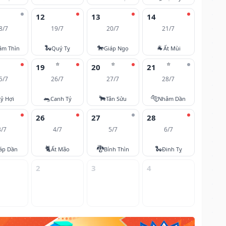
12
13
14
8/7
19/7
20/7
21/7
🐍
🐎
🐐
âm Thìn
Quý Tỵ
Giáp Ngọ
Ất Mùi
⭐
⭐
⭐
19
20
21
5/7
26/7
27/7
28/7
🐀
🐂
🐅
ỷ Hợi
Canh Tý
Tân Sửu
Nhâm Dần
26
27
28
3/7
4/7
5/7
6/7
🐈
🐉
🐍
áp Dần
Ất Mão
Bính Thìn
Đinh Tỵ
2
3
4