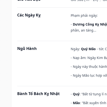
Các Ngày Kỵ
Phạm phải ngày:
-
Dương Công Kỵ Nhậ
phần, an táng...
Ngũ Hành
Ngày:
Quý Mão
- tức C
- Nạp âm: Ngày Kim Bạ
- Ngày này thuộc hành 
- Ngày Mão lục hợp với
Bành Tổ Bách Kỵ Nhật
-
Quý
: “Bất từ tụng lí
-
Mão
: “Bất xuyên tỉn