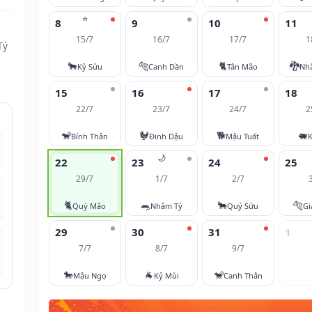
⭐
8
9
10
11
15/7
16/7
17/7
1
Tý
🐂
🐅
🐈
🐉
Kỷ Sửu
Canh Dần
Tân Mão
Nh
15
16
17
18
22/7
23/7
24/7
2
🐒
🐓
🐕
🐖
Bính Thân
Đinh Dậu
Mậu Tuất
K
🌙
22
23
24
25
29/7
1/7
2/7
🐈
🐀
🐂
🐅
Quý Mão
Nhâm Tý
Quý Sửu
Gi
29
30
31
1
7/7
8/7
9/7
🐎
🐐
🐒
Mậu Ngọ
Kỷ Mùi
Canh Thân