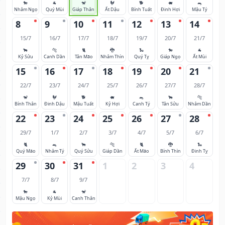
🐎
🐐
🐒
🐓
🐕
🐖
🐀
Nhâm Ngọ
Quý Mùi
Giáp Thân
Ất Dậu
Bính Tuất
Đinh Hợi
Mậu Tý
8
9
10
11
12
13
14
15/7
16/7
17/7
18/7
19/7
20/7
21/7
🐂
🐅
🐈
🐉
🐍
🐎
🐐
Kỷ Sửu
Canh Dần
Tân Mão
Nhâm Thìn
Quý Tỵ
Giáp Ngọ
Ất Mùi
15
16
17
18
19
20
21
22/7
23/7
24/7
25/7
26/7
27/7
28/7
🐒
🐓
🐕
🐖
🐀
🐂
🐅
Bính Thân
Đinh Dậu
Mậu Tuất
Kỷ Hợi
Canh Tý
Tân Sửu
Nhâm Dần
22
23
24
25
26
27
28
29/7
1/7
2/7
3/7
4/7
5/7
6/7
🐈
🐀
🐂
🐅
🐈
🐉
🐍
Quý Mão
Nhâm Tý
Quý Sửu
Giáp Dần
Ất Mão
Bính Thìn
Đinh Tỵ
29
30
31
1
2
3
4
7/7
8/7
9/7
🐎
🐐
🐒
Mậu Ngọ
Kỷ Mùi
Canh Thân