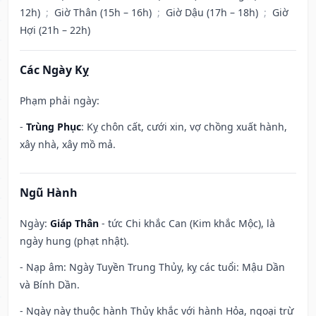
12h)
;
Giờ Thân (15h – 16h)
;
Giờ Dậu (17h – 18h)
;
Giờ
Hợi (21h – 22h)
Các Ngày Kỵ
Phạm phải ngày:
-
Trùng Phục
: Kỵ chôn cất, cưới xin, vợ chồng xuất hành,
xây nhà, xây mồ mả.
Ngũ Hành
Ngày:
Giáp Thân
- tức Chi khắc Can (Kim khắc Mộc), là
ngày hung (phạt nhật).
- Nạp âm: Ngày Tuyền Trung Thủy, kỵ các tuổi: Mậu Dần
và Bính Dần.
- Ngày này thuộc hành Thủy khắc với hành Hỏa, ngoại trừ