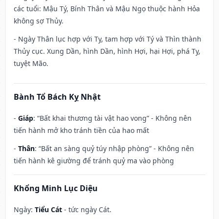
các tuổi: Mậu Tý, Bính Thân và Mậu Ngọ thuộc hành Hỏa
không sợ Thủy.
- Ngày Thân lục hợp với Tỵ, tam hợp với Tý và Thìn thành
Thủy cục. Xung Dần, hình Dần, hình Hợi, hại Hợi, phá Tỵ,
tuyệt Mão.
Bành Tổ Bách Kỵ Nhật
-
Giáp
: “Bất khai thương tài vật hao vong” - Không nên
tiến hành mở kho tránh tiền của hao mất
-
Thân
: “Bất an sàng quỷ túy nhập phòng” - Không nên
tiến hành kê giường để tránh quỷ ma vào phòng
Khổng Minh Lục Diệu
Ngày:
Tiểu Cát
- tức ngày Cát.