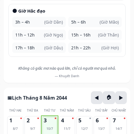
🌑 Giờ Hắc đạo
3h – 4h
(Giờ Dần)
5h – 6h
(Giờ Mão)
11h – 12h
(Giờ Ngọ)
15h – 16h
(Giờ Thân)
17h – 18h
(Giờ Dậu)
21h – 22h
(Giờ Hợi)
Không có giấc mơ nào quá lớn, chỉ có người mơ quá nhỏ.
— Khuyết Danh
Lịch Tháng 8 Năm 2044
THỨ HAI
THỨ BA
THỨ TƯ
THỨ NĂM
THỨ SÁU
THỨ BẢY
CHỦ NHẬT
1
2
3
4
5
6
7
8/7
9/7
10/7
11/7
12/7
13/7
14/7