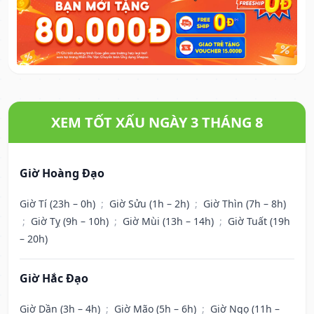
XEM TỐT XẤU NGÀY 3 THÁNG 8
Giờ Hoàng Đạo
Giờ Tí (23h – 0h)
;
Giờ Sửu (1h – 2h)
;
Giờ Thìn (7h – 8h)
;
Giờ Tỵ (9h – 10h)
;
Giờ Mùi (13h – 14h)
;
Giờ Tuất (19h
– 20h)
Giờ Hắc Đạo
Giờ Dần (3h – 4h)
;
Giờ Mão (5h – 6h)
;
Giờ Ngọ (11h –