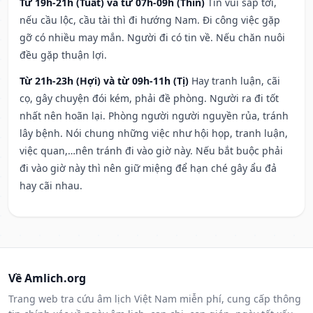
Từ 19h-21h (Tuất) và từ 07h-09h (Thìn)
Tin vui sắp tới,
nếu cầu lộc, cầu tài thì đi hướng Nam. Đi công việc gặp
gỡ có nhiều may mắn. Người đi có tin về. Nếu chăn nuôi
đều gặp thuận lợi.
Từ 21h-23h (Hợi) và từ 09h-11h (Tị)
Hay tranh luận, cãi
cọ, gây chuyện đói kém, phải đề phòng. Người ra đi tốt
nhất nên hoãn lại. Phòng người người nguyền rủa, tránh
lây bệnh. Nói chung những việc như hội họp, tranh luận,
việc quan,…nên tránh đi vào giờ này. Nếu bắt buộc phải
đi vào giờ này thì nên giữ miệng để hạn ché gây ẩu đả
hay cãi nhau.
Về Amlich.org
Trang web tra cứu âm lịch Việt Nam miễn phí, cung cấp thông