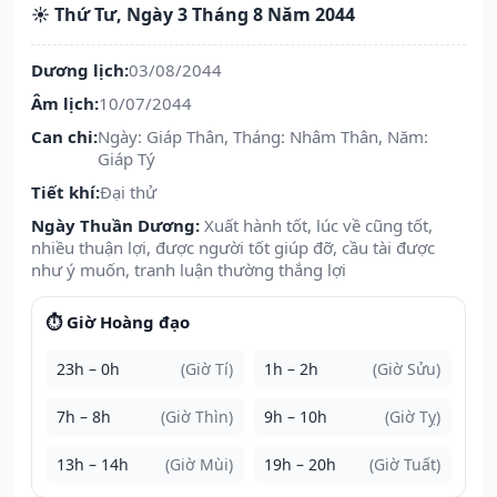
☀️ Thứ Tư, Ngày 3 Tháng 8 Năm 2044
Dương lịch:
03/08/2044
Âm lịch:
10/07/2044
Can chi:
Ngày: Giáp Thân, Tháng: Nhâm Thân, Năm:
Giáp Tý
Tiết khí:
Đại thử
Ngày Thuần Dương:
Xuất hành tốt, lúc về cũng tốt,
nhiều thuận lợi, được người tốt giúp đỡ, cầu tài được
như ý muốn, tranh luận thường thắng lợi
⏱️ Giờ Hoàng đạo
23h – 0h
(Giờ Tí)
1h – 2h
(Giờ Sửu)
7h – 8h
(Giờ Thìn)
9h – 10h
(Giờ Tỵ)
13h – 14h
(Giờ Mùi)
19h – 20h
(Giờ Tuất)