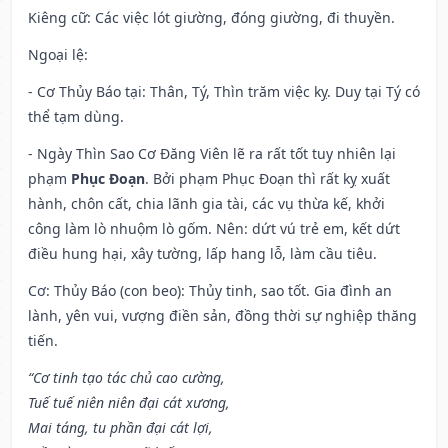
Kiêng cữ
: Các việc lót giường, đóng giường, đi thuyền.
Ngoại lệ
:
- Cơ Thủy Báo tại: Thân, Tý, Thìn trăm việc kỵ. Duy tại Tý có
thể tạm dùng.
- Ngày Thìn Sao Cơ Đăng Viên lẽ ra rất tốt tuy nhiên lại
phạm
Phục Đoạn
. Bởi phạm Phục Đoạn thì rất kỵ xuất
hành, chôn cất, chia lãnh gia tài, các vụ thừa kế, khởi
công làm lò nhuộm lò gốm. Nên: dứt vú trẻ em, kết dứt
điều hung hại, xây tường, lấp hang lỗ, làm cầu tiêu.
Cơ: Thủy Báo (con beo): Thủy tinh, sao tốt. Gia đình an
lành, yên vui, vượng điền sản, đồng thời sự nghiệp thăng
tiến.
“Cơ tinh tạo tác chủ cao cường,
Tuế tuế niên niên đại cát xương,
Mai táng, tu phần đại cát lợi,