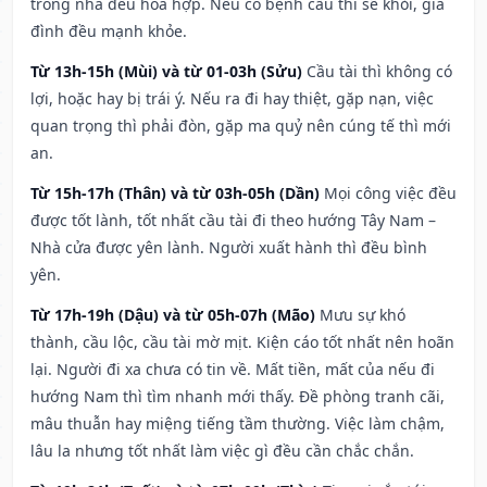
trong nhà đều hòa hợp. Nếu có bệnh cầu thì sẽ khỏi, gia
đình đều mạnh khỏe.
Từ 13h-15h (Mùi) và từ 01-03h (Sửu)
Cầu tài thì không có
lợi, hoặc hay bị trái ý. Nếu ra đi hay thiệt, gặp nạn, việc
quan trọng thì phải đòn, gặp ma quỷ nên cúng tế thì mới
an.
Từ 15h-17h (Thân) và từ 03h-05h (Dần)
Mọi công việc đều
được tốt lành, tốt nhất cầu tài đi theo hướng Tây Nam –
Nhà cửa được yên lành. Người xuất hành thì đều bình
yên.
Từ 17h-19h (Dậu) và từ 05h-07h (Mão)
Mưu sự khó
thành, cầu lộc, cầu tài mờ mịt. Kiện cáo tốt nhất nên hoãn
lại. Người đi xa chưa có tin về. Mất tiền, mất của nếu đi
hướng Nam thì tìm nhanh mới thấy. Đề phòng tranh cãi,
mâu thuẫn hay miệng tiếng tầm thường. Việc làm chậm,
lâu la nhưng tốt nhất làm việc gì đều cần chắc chắn.