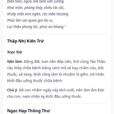
Điền tàm, ngưu mã biến sơn cương.
Khai môn, phóng thủy chiêu tài cốc,
Khiếp mãn kim ngân, cốc mãn thương.
Phúc ấm cao quan gia lộc vị,
Lục thân phong lộc, phúc an khang.”
Thập Nhị Kiến Trừ
Trực Trừ
Nên làm
: Động đất, ban nền đắp nền, thờ cúng Táo Thần,
cầu thầy chữa bệnh bằng cách mổ xẻ hay châm cứu, bốc
thuốc, xả tang, khởi công làm lò nhuộm lò gốm, nữ nhân
khởi đầu uống thuốc chữa bệnh.
Chú ý
: Đẻ con nhằm ngày này khó nuôi, nên làm Âm Đức
cho con, nam nhân kỵ khởi đầu uống thuốc.
Ngọc Hạp Thông Thư