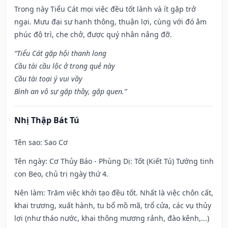
Trong này Tiểu Cát mọi việc đều tốt lành và ít gặp trở
ngại. Mưu đại sự hanh thông, thuận lợi, cùng với đó âm
phúc độ trì, che chở, được quý nhân nâng đỡ.
“Tiểu Cát gặp hội thanh long
Cầu tài cầu lộc ở trong quẻ này
Cầu tài toại ý vui vầy
Bình an vô sự gặp thầy, gặp quen.”
Nhị Thập Bát Tú
Tên sao
: Sao Cơ
Tên ngày
: Cơ Thủy Báo - Phùng Dị: Tốt (Kiết Tú) Tướng tinh
con Beo, chủ trị ngày thứ 4.
Nên làm
: Trăm việc khởi tạo đều tốt. Nhất là việc chôn cất,
khai trương, xuất hành, tu bổ mồ mã, trổ cửa, các vụ thủy
lợi (như tháo nước, khai thông mương rảnh, đào kênh,...)